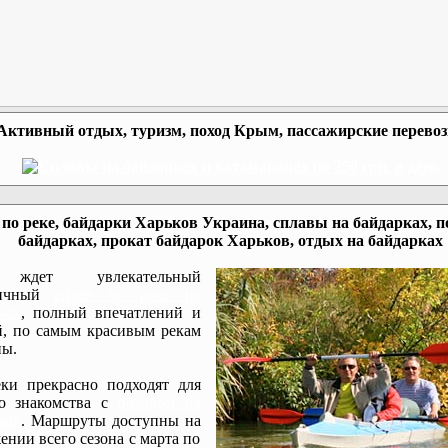
Активный отдых, туризм, поход Крым, пассажирские перево
по реке, байдарки Харьков Украина, сплавы на байдарках, п
байдарках, прокат байдарок Харьков, отдых на байдарках
ждет увлекательный
мичный
сплав по реке на
ках
, полный впечатлений и
, по самым красивым рекам
ы.
ки прекрасно подходят для
го знакомства с
походом на
ках
. Маршруты доступны на
ении всего сезона с марта по