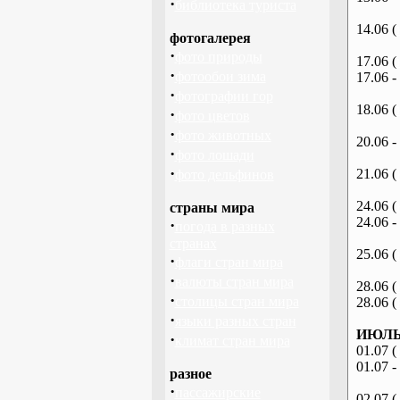
·
библиотека туриста
14.06 (
фотогалерея
·
фото природы
17.06 (
·
фотообои зима
17.06 -
·
фотографии гор
18.06 (
·
фото цветов
·
фото животных
20.06 -
·
фото лошади
·
21.06 (
фото дельфинов
24.06 (
страны мира
24.06 -
·
погода в разных
странах
25.06 (
·
флаги стран мира
·
валюты стран мира
28.06 (
·
столицы стран мира
28.06 (
·
языки разных стран
ИЮЛЬ 
·
климат стран мира
01.07 (
01.07 -
разное
·
пассажирские
02.07 (