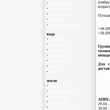
ноябрь
·
горные лыжи
возраст
·
горные походы
·
скалолазание
Походы
·
сноуборд
·
http://
треккинг, походы
+38 (06
+38 (09
вода
info@ba
·
байдарки
·
виндсерфинг
Группы
·
дайвинг
сплава
·
похода
катамаранинг
·
каякинг
Для с
·
рафтинг
доста
·
яхтинг
Запоро
земля
·
велотуризм
·
дальние страны
·
геокэшинг
АПРЕЛ
·
диггерство
29.04 -
·
конный туризм
29.04 -