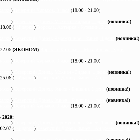
каяки
)
Вечерний Харьков, 3 часа
(18.00 - 21.00)
каяки
)
Северский Донец, Мохнач - Зидьки, 1 день
(новинка!)
 18.06 (
байдарки
)
Ворскла, Ахтырка - Куземин, 2 дня
каяки
)
Северский Донец, Черемушное - Змиев, 1 день
(новинка!)
 22.06
(ЭКОНОМ)
Ворскла, Котельва - Михайловка, 3 дня
каяки
)
Вечерний Харьков, 3 часа
(18.00 - 21.00)
каяки
)
Северский Донец, Мохнач - Зидьки, 1 день
(новинка!)
 25.06 (
байдарки
)
Северский Донец, Змиев - Андреевка, 2 дня
каяки
)
Северский Донец, Змиев - Бишкин, 1 день
(новинка!)
каяки
)
Северский Донец, Змиев - Бишкин, 1 день
(новинка!)
каяки
)
Вечерний Харьков, 3 часа
(18.00 - 21.00)
2020:
каяки
)
Северский Донец, Черемушное - Змиев, 1 день
(новинка!)
 02.07 (
байдарки
)
Северский Донец, Змиев - Андреевка, 2 дня
каяки
)
Северский Донец, Змиев - Бишкин, 1 день
(новинка!)