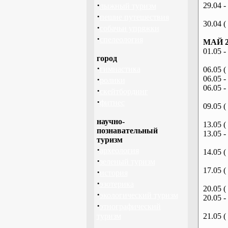
·
29.04 -
лыжный туризм
·
пешие путешествия
30.04 (
·
собачьи упряжки
·
спелеология
МАЙ 2
01.05 -
город
·
гимнастика
06.05 (
·
06.05 -
ролики
06.05 -
·
скейтбординг
·
фитнес
09.05 (
научно-
13.05 (
познавательный
13.05 -
туризм
·
археология
14.05 (
·
зеленый туризм
17.05 (
·
история
·
эзотерика
20.05 (
·
экологический туризм
20.05 -
·
этнографический
туризм
21.05 (