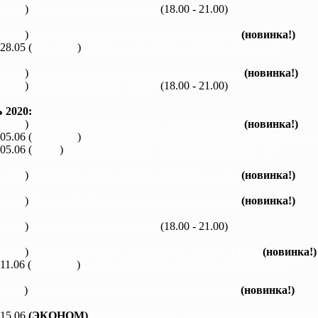
каяки
)
Вечерний Харьков, 3 часа
(18.00 - 21.00)
каяки
)
Северский Донец, Змиев - Бишкин, 1 день
(новинка!)
 28.05 (
байдарки
)
Ворскла, Лихачевка - Михайловка, 2 дня
каяки
)
Северский Донец, Мохнач - Зидьки, 1 день
(новинка!)
каяки
)
Вечерний Харьков, 3 часа
(18.00 - 21.00)
2020:
каяки
)
Северский Донец, Мохнач - Зидьки, 1 день
(новинка!)
 05.06 (
байдарки
)
Ворскла, Нижние Млыны - Новые Санжары, 3 
 05.06 (
каяки
)
Северский Донец, Мохнач - Бишкин, 3 дня
каяки
)
Северский Донец, Змиев - Бишкин, 1 день
(новинка!)
каяки
)
Северский Донец, Змиев - Бишкин, 1 день
(новинка!)
каяки
)
Вечерний Харьков, 3 часа
(18.00 - 21.00)
каяки
)
Северский Донец, Черемушное - Змиев, 1 день
(новинка!)
 11.06 (
байдарки
)
Северский Донец, Мохнач - Змиев, 2 дня
каяки
)
Северский Донец, Змиев - Бишкин, 1 день
(новинка!)
 15.06
(ЭКОНОМ)
Северский Донец, Мохнач - Черкасский Бишки