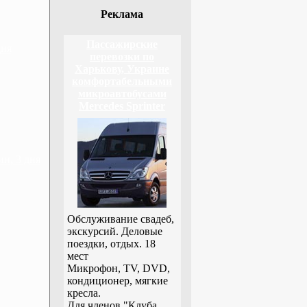
Реклама
Пассажирские
дня
перевозки по
Харькову, Украине
комфортабельными
микроавтобусами
Mercedes Sprinter
н, 3 дня
Обслуживание свадеб,
экскурсий. Деловые
поездки, отдых. 18
мест
Микрофон, TV, DVD,
кондиционер, мягкие
кресла.
Для членов "Клуба