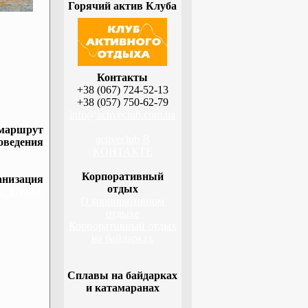
Горячий актив Клуба
Контакты
+38 (067) 724-52-13
+38 (057) 750-62-79
info@activeclub.com.ua
 маршрут
activeclub В
оведения
КОНТАКТЕ
Корпоративный
низация
отдых
а, Сумы,
О корпоративном
отдыхе
Корпоративный отдых
на байдарках
Сплавы на байдарках
и катамаранах