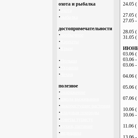
охота и рыбалка
24.05 (
·
охота
27.05 (
·
рыбалка
27.05 -
достопримечательности
28.05 (
·
необычное
31.05 (
·
Карпаты
·
ИЮНЬ 
Крым
03.06 (
03.06 -
·
Польша
03.06 -
·
Украина
·
Чехия
04.06 (
полезное
05.06 (
·
снаряжение
·
07.06 (
школа выживания
·
дикорастущие растения
10.06 (
·
кладовая природы
10.06 -
·
советы туристу
·
11.06 (
кухня, питание
·
медицина
13.06 -