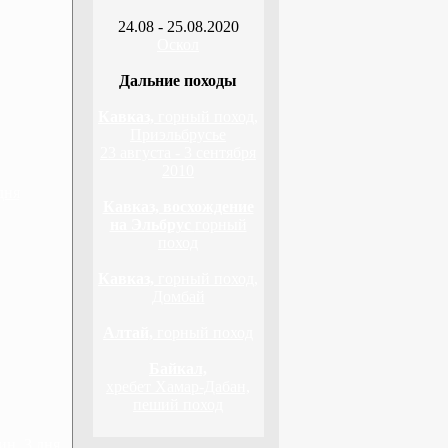
24.08 - 25.08.2020
Оскол
Дальние походы
Кавказ,
горный поход,
Приэльбрусье
23 августа - 3 сентября
2010
дня
Кавказ, восхождение
на Эльбрус
горный
поход
Кавказ,
горный поход,
Домбай
Алтай,
горный поход
Байкал,
хребет Хамар-Дабан,
пеший поход
н, 3 дня