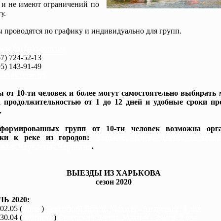
 и не имеют ограничений по
у.
 проводятся по графику и индивидуально для групп.
www.baidarki.com.ua/
7) 724-52-13
5) 143-91-49
idarki.com.ua
 от 10-ти человек и более могут самостоятельно выбирать
 продолжительностью от 1 до 12 дней и удобные сроки пр
.
формированных групп от 10-ти человек возможна орга
вки к реке из городов:
Харьков, Киев, Днепр, Полтав
жье, Черкассы, Чернигов
.
ВЫЕЗДЫ ИЗ ХАРЬКОВА
сезон 2020
Ь 2020:
 02.05 (
каяки
)
Северский Донец, Мохнач - Андреевка, 4 дня
 30.04 (
байдарки
)
Северский Донец, Мохнач - Змиев, 2 дня