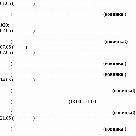
 01.05 (
байдарки
)
Северский Донец, Мохнач - Бишкин, 3 дня
каяки
)
Северский Донец, Змиев - Бишкин, 1 день
(новинка!)
020:
 02.05 (
байдарки
)
Северский Донец, Змиев - Андреевка, 2 дня
каяки
)
Северский Донец, Мохнач - Зидьки, 1 день
(новинка!)
 07.05 (
каяки
)
Ворскла, Лихачевка - Михайловка, 2 дня
 07.05 (
байдарки
)
Северский Донец, Мохнач - Змиев, 2 дня
каяки
)
Северский Донец, Змиев - Бишкин, 1 день
(новинка!)
каяки
)
Северский Донец, Змиев - Бишкин, 1 день
(новинка!)
 14.05 (
байдарки
)
Северский Донец, Змиев - Андреевка, 2 дня
каяки
)
Северский Донец, Черемушное - Змиев, 1 день
(новинка!)
каяки
)
Вечерний Харьков, 3 часа
(18.00 - 21.00)
каяки
)
Северский Донец, Черемушное - Змиев, 1 день
(новинка!)
 21.05 (
байдарки
)
Северский Донец, Черкасский Бишкин - Балакле
каяки
)
Северский Донец, Змиев - Бишкин, 1 день
(новинка!)