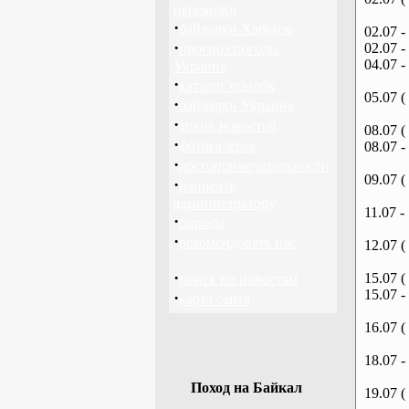
перевозки
·
байдарки Харьков
02.07 -
·
02.07 -
прогноз погоды
04.07 -
Украина
·
каталог ссылок
05.07 (
·
байдарки Украина
·
архив новостей
08.07 (
·
фотогалерея
08.07 -
·
достопримечательности
09.07 (
·
написать
администратору
11.07 -
·
опросы
·
рекомендовать нас
12.07 (
·
15.07 (
поиск по новостям
15.07 -
·
карта сайта
16.07 (
18.07 -
Поход на Байкал
19.07 (