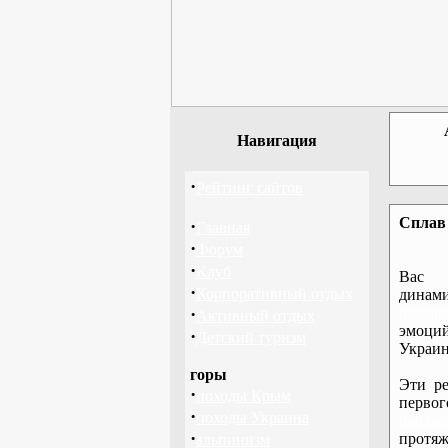
Навигация
·
Рейтинг сайтов
Сплав 
·
Главная
·
Форум
·
Клуб
Вас 
·
Корпоративный отдых
дина
·
байдар
Активный отдых
эмоций
·
Детский туризм
Украин
горы
Эти ре
·
походы Крым
перво
·
походы Украина
байдар
·
протяж
альпинизм