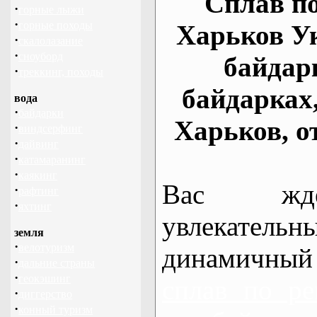
Сплав по
·
горные лыжи
·
горные походы
Харьков У
·
скалолазание
·
сноуборд
байдар
·
треккинг, походы
байдарках
вода
·
байдарки
Харьков, о
·
виндсерфинг
·
дайвинг
·
катамаранинг
·
каякинг
Вас жде
·
рафтинг
·
яхтинг
увлекательн
земля
·
велотуризм
динамичный
·
дальние страны
·
геокэшинг
сплав по ре
·
диггерство
·
конный туризм