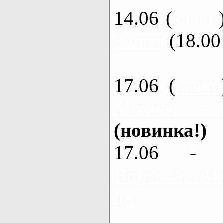
14.06 (
каяки
3 часа
(18.00 
17.06 (
каяки
Мохнач -
(новинка!)
17.06 - 
Ворскла, Ах
дня