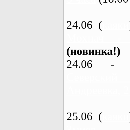
24.06 (
каяки
Мохнач -
(новинка!)
24.06 - 
Северский
Андреевка, 2
25.06 (
каяки
Змиев - 