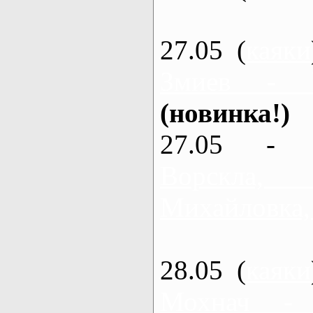
27.05 (
каяки
Змиев - 
(новинка!)
27.05 - 
Ворскла
Михайловка,
28.05 (
каяки
Мохнач -