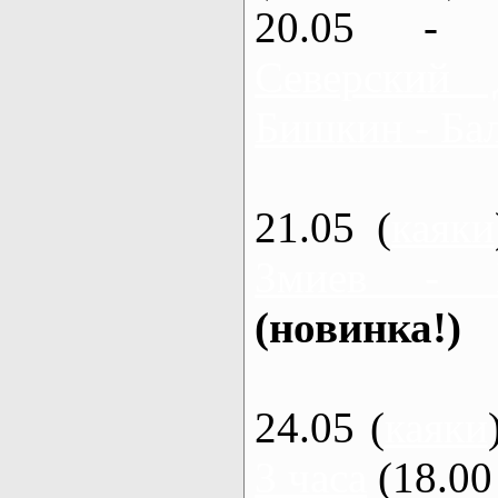
20.05 - 
Северский 
Бишкин - Бал
21.05 (
каяки
Змиев - 
(новинка!)
24.05 (
каяки
3 часа
(18.00 