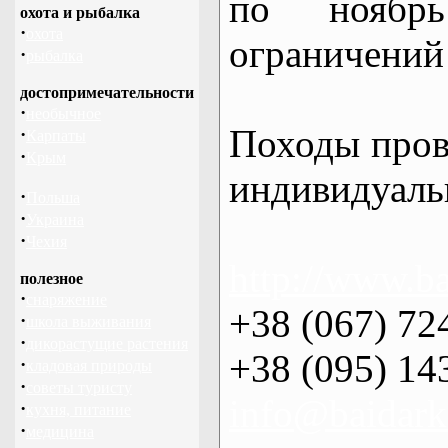
по нояб
охота и рыбалка
·
охота
ограничений 
·
рыбалка
достопримечательности
·
необычное
Походы пров
·
Карпаты
·
Крым
индивидуаль
·
Польша
·
Украина
·
Чехия
http://www.ba
полезное
·
снаряжение
+38 (067) 72
·
школа выживания
·
дикорастущие растения
+38 (095) 14
·
кладовая природы
·
советы туристу
info@baidark
·
кухня, питание
·
медицина