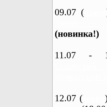
09.07 (
каяки
Змиев - 
(новинка!)
11.07 - 
Северский
Черкасский 
12.07 (
каяки