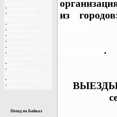
организаци
перевозки
·
байдарки Харьков
из городо
·
прогноз погоды
Украина
Днепр, П
·
каталог ссылок
·
байдарки Украина
·
Запорож
архив новостей
·
фотогалерея
·
Чернигов
.
достопримечательности
·
написать
администратору
·
опросы
·
рекомендовать нас
·
поиск по новостям
ВЫЕЗДЫ
·
карта сайта
с
Поход на Байкал