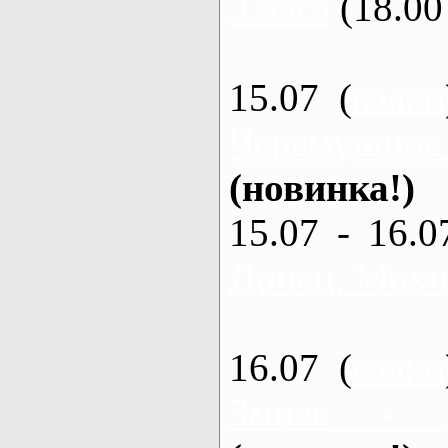
3 часа
(18.00 
15.07 (
каяки
Черемушное
(новинка!)
15.07 - 16.0
Донец, Мохна
16.07 (
каяки
Змиев - 