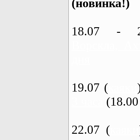
(новинка!)
18.07 - 
Ворскла, Ах
дня
19.07 (
каяки
3 часа
(18.00 
22.07 (
каяки