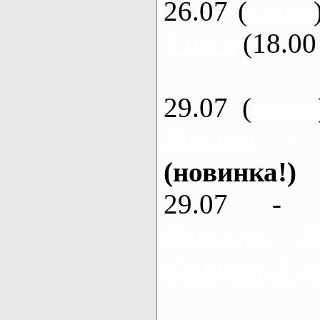
26.07 (
каяки
3 часа
(18.00 
29.07 (
каяки
Мохнач -
(новинка!)
29.07 - 
Ворскла,
Кунцево, 2 д