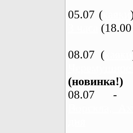
05.07 (
каяки
3 часа
(18.00 
08.07 (
каяки
Черемушное
(новинка!)
08.07 - 
Ворскла, Ах
дня