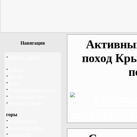
Активный
Навигация
поход Кр
·
Рейтинг сайтов
п
·
Главная
·
Форум
·
Клуб
·
Корпоративный отдых
·
Активный отдых
·
Детский туризм
горы
·
походы Крым
·
походы Украина
·
альпинизм