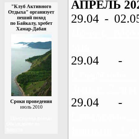
АПРЕЛЬ 20
"Клуб Активного
Отдыха" организует
29.04 - 02.0
пеший поход
по Байкалу, хребет
Донец, Мох
Хамар-Дабан
дня
29.04 - 
Северский
Змиев, 2 дня
29.04 - 
Сроки проведения
июль 2010
Северский
Программа похода
Обсуждение на
Бишкин, 3 д
форуме