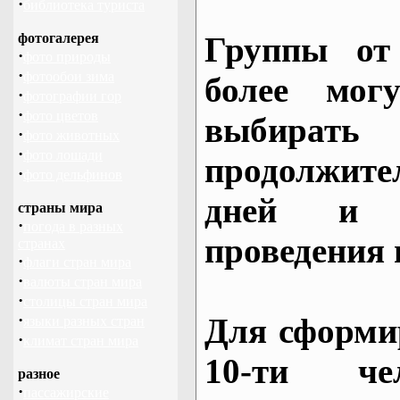
·
библиотека туриста
фотогалерея
Группы от
·
фото природы
·
фотообои зима
более могу
·
фотографии гор
·
фото цветов
выбирать
·
фото животных
·
фото лошади
продолжител
·
фото дельфинов
дней и 
страны мира
·
погода в разных
проведения 
странах
·
флаги стран мира
·
валюты стран мира
·
столицы стран мира
·
Для сформи
языки разных стран
·
климат стран мира
10-ти че
разное
·
пассажирские