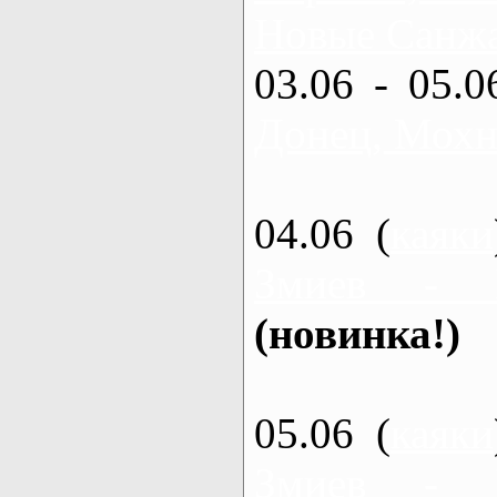
Новые Санжа
03.06 - 05.0
Донец, Мохн
04.06 (
каяки
Змиев - 
(новинка!)
05.06 (
каяки
Змиев - 