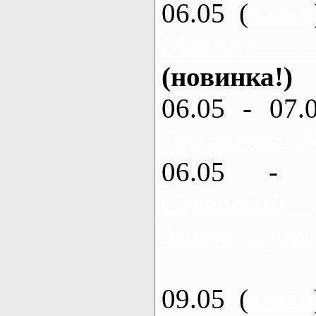
06.05 (
каяки
Мохнач -
(новинка!)
06.05 - 07.
Лихачевка - 
06.05 - 
Северский
Змиев, 2 дня
09.05 (
каяки