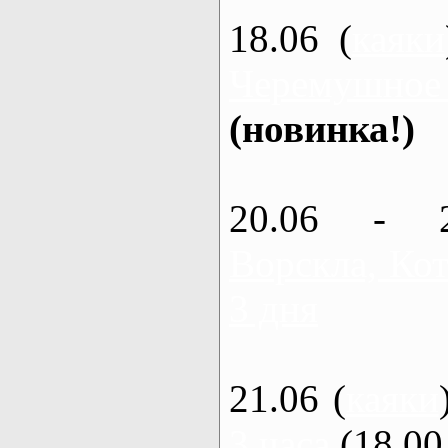
18.06 (
каяки
Черемушное
(новинка!)
20.06 - 
Ворскла, Кот
3 дня
21.06 (
каяки
3 часа
(18.00 