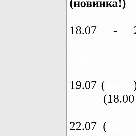
(новинка!)
18.07 - 
Ворскла, Ах
дня
19.07 (
каяки
3 часа
(18.00 
22.07 (
каяки