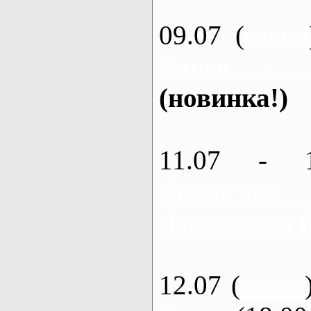
09.07 (
каяки
Змиев - 
(новинка!)
11.07 - 
Северский
Черкасский 
12.07 (
каяки