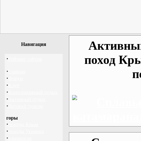
Активный
Навигация
поход Кр
·
Рейтинг сайтов
п
·
Главная
·
Форум
·
Клуб
·
Корпоративный отдых
·
Активный отдых
·
Детский туризм
горы
·
походы Крым
·
походы Украина
·
альпинизм