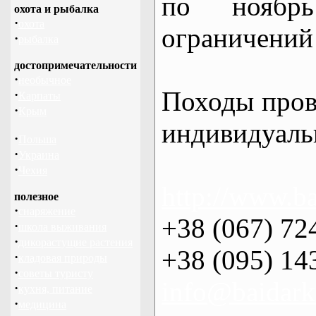
по нояб
охота и рыбалка
·
охота
ограничений 
·
рыбалка
достопримечательности
·
необычное
Походы пров
·
Карпаты
·
Крым
индивидуаль
·
Польша
·
Украина
·
Чехия
http://www.ba
полезное
·
снаряжение
+38 (067) 72
·
школа выживания
·
дикорастущие растения
+38 (095) 14
·
кладовая природы
·
советы туристу
info@baidark
·
кухня, питание
·
медицина