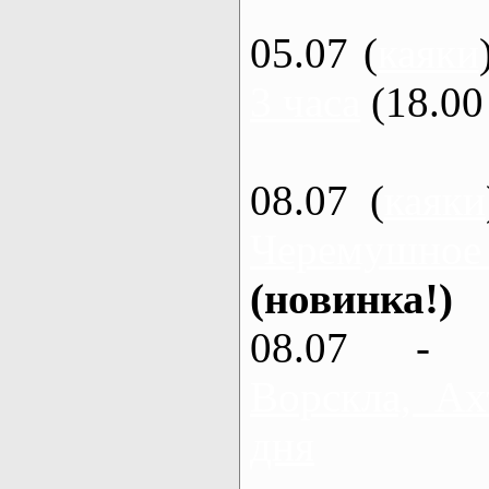
05.07 (
каяки
3 часа
(18.00 
08.07 (
каяки
Черемушное
(новинка!)
08.07 - 
Ворскла, Ах
дня