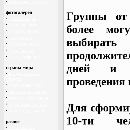
·
библиотека туриста
фотогалерея
Группы от
·
фото природы
·
фотообои зима
более могу
·
фотографии гор
·
фото цветов
выбирать
·
фото животных
·
фото лошади
продолжител
·
фото дельфинов
дней и 
страны мира
·
погода в разных
проведения 
странах
·
флаги стран мира
·
валюты стран мира
·
столицы стран мира
·
Для сформи
языки разных стран
·
климат стран мира
10-ти че
разное
·
пассажирские