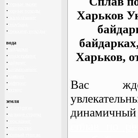
Сплав по
·
горные лыжи
·
горные походы
Харьков У
·
скалолазание
·
сноуборд
байдар
·
треккинг, походы
байдарках
вода
·
байдарки
Харьков, о
·
виндсерфинг
·
дайвинг
·
катамаранинг
·
каякинг
Вас жде
·
рафтинг
·
яхтинг
увлекательн
земля
·
велотуризм
динамичный
·
дальние страны
·
геокэшинг
сплав по ре
·
диггерство
·
конный туризм