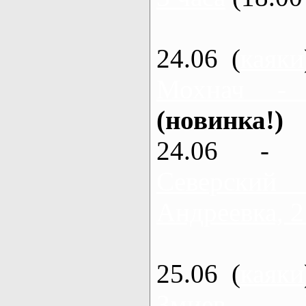
24.06 (
каяки
Мохнач -
(новинка!)
24.06 - 
Северский
Андреевка, 2
25.06 (
каяки
Змиев - 