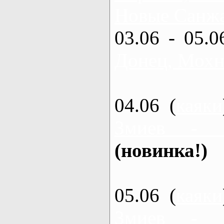
Новые Санжа
03.06 - 05.0
Донец, Мохн
04.06 (
каяки
Змиев - 
(новинка!)
05.06 (
каяки
Змиев - 