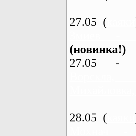
27.05 (
каяки
Змиев - 
(новинка!)
27.05 - 
Ворскла
Михайловка,
28.05 (
каяки
Мохнач -