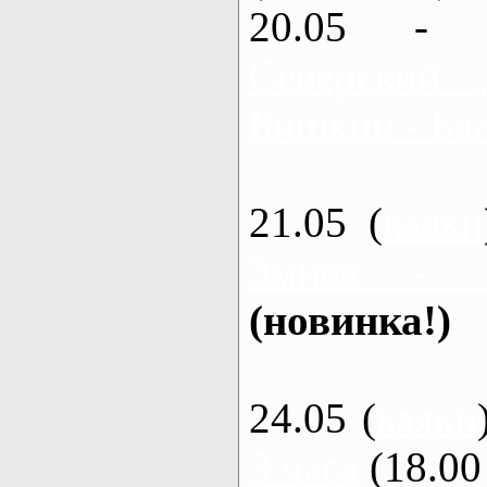
20.05 - 
Северский 
Бишкин - Бал
21.05 (
каяки
Змиев - 
(новинка!)
24.05 (
каяки
3 часа
(18.00 