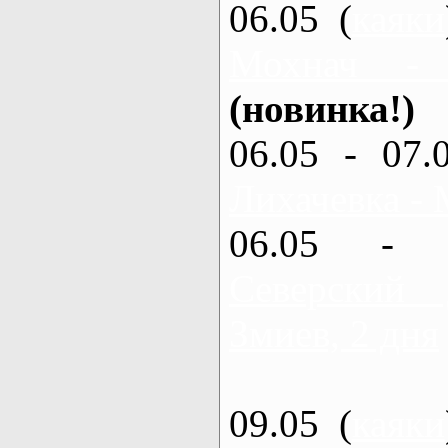
06.05 (
каяки
Мохнач -
(новинка!)
06.05 - 07.
Лихачевка - 
06.05 - 
Северский
Змиев, 2 дня
09.05 (
каяки