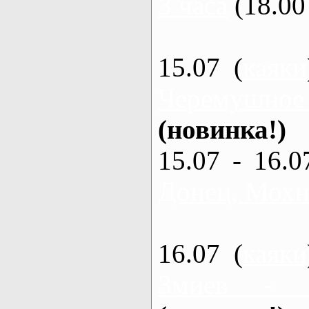
3 часа
(18.00 
15.07 (
каяки
Черемушное
(новинка!)
15.07 - 16.0
Донец, Мохна
16.07 (
каяки
Змиев - 