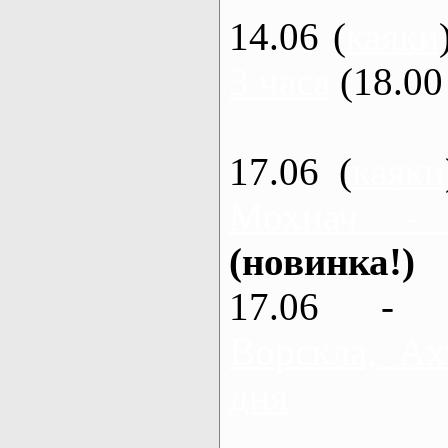
14.06 (
каяки
3 часа
(18.00 
17.06 (
каяки
Мохнач -
(новинка!)
17.06 - 
Ворскла, Ах
дня