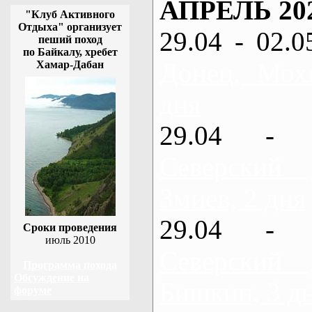
АПРЕЛЬ 20
"Клуб Активного
Отдыха" организует
29.04 - 02.0
пеший поход
по Байкалу, хребет
Донец, Мох
Хамар-Дабан
дня
29.04 - 
Северский
Змиев, 2 дня
29.04 - 
Сроки проведения
июль 2010
Северский
Программа похода
Обсуждение на
Бишкин, 3 д
форуме