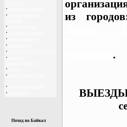
организаци
перевозки
·
байдарки Харьков
из городо
·
прогноз погоды
Украина
Днепр, П
·
каталог ссылок
·
байдарки Украина
·
Запорож
архив новостей
·
фотогалерея
·
Чернигов
.
достопримечательности
·
написать
администратору
·
опросы
·
рекомендовать нас
·
поиск по новостям
ВЫЕЗДЫ
·
карта сайта
с
Поход на Байкал