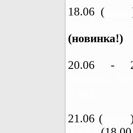
18.06 (
каяки
Черемушное
(новинка!)
20.06 - 
Ворскла, Кот
3 дня
21.06 (
каяки
3 часа
(18.00 