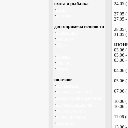
охота и рыбалка
24.05 (
·
охота
27.05 (
·
рыбалка
27.05 -
достопримечательности
28.05 (
·
необычное
31.05 (
·
Карпаты
·
ИЮНЬ 
Крым
03.06 (
03.06 -
·
Польша
03.06 -
·
Украина
·
Чехия
04.06 (
полезное
05.06 (
·
снаряжение
·
07.06 (
школа выживания
·
дикорастущие растения
10.06 (
·
кладовая природы
10.06 -
·
советы туристу
·
11.06 (
кухня, питание
·
медицина
13.06 -