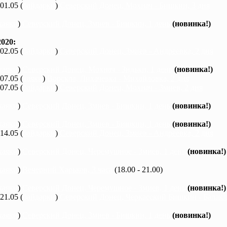
 01.05 (
байдарки
)
Северский Донец, Мохнач - Бишкин, 3 дня
каяки
)
Северский Донец, Змиев - Бишкин, 1 день
(новинка!)
020:
 02.05 (
байдарки
)
Северский Донец, Змиев - Андреевка, 2 дня
каяки
)
Северский Донец, Мохнач - Зидьки, 1 день
(новинка!)
 07.05 (
каяки
)
Ворскла, Лихачевка - Михайловка, 2 дня
 07.05 (
байдарки
)
Северский Донец, Мохнач - Змиев, 2 дня
каяки
)
Северский Донец, Змиев - Бишкин, 1 день
(новинка!)
каяки
)
Северский Донец, Змиев - Бишкин, 1 день
(новинка!)
 14.05 (
байдарки
)
Северский Донец, Змиев - Андреевка, 2 дня
каяки
)
Северский Донец, Черемушное - Змиев, 1 день
(новинка!)
каяки
)
Вечерний Харьков, 3 часа
(18.00 - 21.00)
каяки
)
Северский Донец, Черемушное - Змиев, 1 день
(новинка!)
 21.05 (
байдарки
)
Северский Донец, Черкасский Бишкин - Балакле
каяки
)
Северский Донец, Змиев - Бишкин, 1 день
(новинка!)