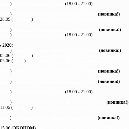
каяки
)
Вечерний Харьков, 3 часа
(18.00 - 21.00)
каяки
)
Северский Донец, Змиев - Бишкин, 1 день
(новинка!)
 28.05 (
байдарки
)
Ворскла, Лихачевка - Михайловка, 2 дня
каяки
)
Северский Донец, Мохнач - Зидьки, 1 день
(новинка!)
каяки
)
Вечерний Харьков, 3 часа
(18.00 - 21.00)
2020:
каяки
)
Северский Донец, Мохнач - Зидьки, 1 день
(новинка!)
 05.06 (
байдарки
)
Ворскла, Нижние Млыны - Новые Санжары, 3 
 05.06 (
каяки
)
Северский Донец, Мохнач - Бишкин, 3 дня
каяки
)
Северский Донец, Змиев - Бишкин, 1 день
(новинка!)
каяки
)
Северский Донец, Змиев - Бишкин, 1 день
(новинка!)
каяки
)
Вечерний Харьков, 3 часа
(18.00 - 21.00)
каяки
)
Северский Донец, Черемушное - Змиев, 1 день
(новинка!)
 11.06 (
байдарки
)
Северский Донец, Мохнач - Змиев, 2 дня
каяки
)
Северский Донец, Змиев - Бишкин, 1 день
(новинка!)
 15.06
(ЭКОНОМ)
Северский Донец, Мохнач - Черкасский Бишки