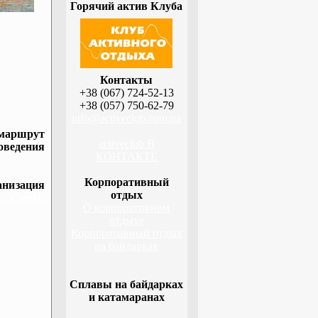
Горячий актив Клуба
Контакты
+38 (067) 724-52-13
+38 (057) 750-62-79
info@activeclub.com.ua
 маршрут
activeclub В
оведения
КОНТАКТЕ
Корпоративный
низация
отдых
а, Сумы,
О корпоративном
отдыхе
Корпоративный отдых
на байдарках
Сплавы на байдарках
и катамаранах