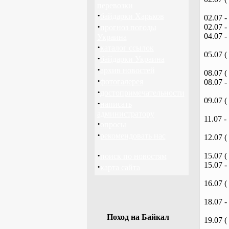
перевозки
·
байдарки Харьков
02.07 -
·
02.07 -
прогноз погоды
04.07 -
Украина
·
каталог ссылок
05.07 (
·
байдарки Украина
·
архив новостей
08.07 (
·
фотогалерея
08.07 -
·
достопримечательности
09.07 (
·
написать
администратору
11.07 -
·
опросы
·
рекомендовать нас
12.07 (
·
15.07 (
поиск по новостям
15.07 -
·
карта сайта
16.07 (
18.07 -
Поход на Байкал
19.07 (