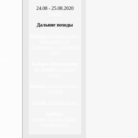
24.08 - 25.08.2020
Оскол
Дальние походы
Кавказ,
горный поход,
Приэльбрусье
23 августа - 3 сентября
2010
дня
Кавказ, восхождение
на Эльбрус
горный
поход
Кавказ,
горный поход,
Домбай
Алтай,
горный поход
Байкал,
хребет Хамар-Дабан,
пеший поход
н, 3 дня