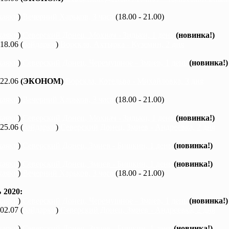
каяки
)
Вечерний Харьков, 3 часа
(18.00 - 21.00)
каяки
)
Северский Донец, Мохнач - Зидьки, 1 день
(новинка!)
 18.06 (
байдарки
)
Ворскла, Ахтырка - Куземин, 2 дня
каяки
)
Северский Донец, Черемушное - Змиев, 1 день
(новинка!)
 22.06
(ЭКОНОМ)
Ворскла, Котельва - Михайловка, 3 дня
каяки
)
Вечерний Харьков, 3 часа
(18.00 - 21.00)
каяки
)
Северский Донец, Мохнач - Зидьки, 1 день
(новинка!)
 25.06 (
байдарки
)
Северский Донец, Змиев - Андреевка, 2 дня
каяки
)
Северский Донец, Змиев - Бишкин, 1 день
(новинка!)
каяки
)
Северский Донец, Змиев - Бишкин, 1 день
(новинка!)
каяки
)
Вечерний Харьков, 3 часа
(18.00 - 21.00)
2020:
каяки
)
Северский Донец, Черемушное - Змиев, 1 день
(новинка!)
 02.07 (
байдарки
)
Северский Донец, Змиев - Андреевка, 2 дня
каяки
)
Северский Донец, Змиев - Бишкин, 1 день
(новинка!)