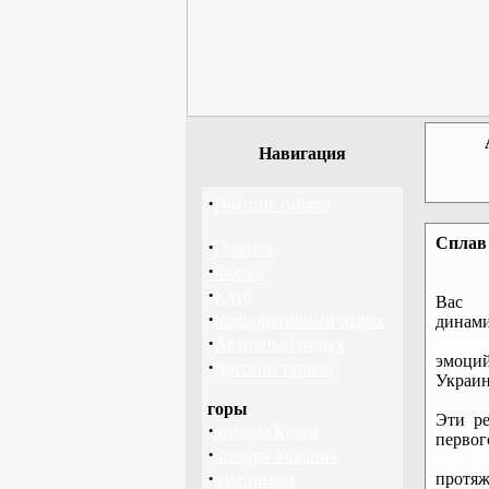
Навигация
·
Рейтинг сайтов
Сплав 
·
Главная
·
Форум
·
Клуб
Вас 
·
Корпоративный отдых
дина
·
байдар
Активный отдых
эмоций
·
Детский туризм
Украин
горы
Эти ре
·
походы Крым
перво
·
походы Украина
байдар
·
протяж
альпинизм