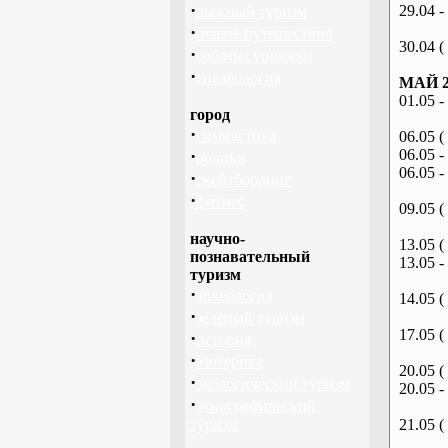
·
29.04 -
лыжный туризм
·
пешие путешествия
30.04 (
·
собачьи упряжки
·
спелеология
МАЙ 2
01.05 -
город
·
гимнастика
06.05 (
·
06.05 -
ролики
06.05 -
·
скейтбординг
·
фитнес
09.05 (
научно-
13.05 (
познавательный
13.05 -
туризм
·
археология
14.05 (
·
зеленый туризм
17.05 (
·
история
·
эзотерика
20.05 (
·
экологический туризм
20.05 -
·
этнографический
туризм
21.05 (