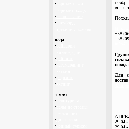
ноябрь
·
горные лыжи
возраст
·
горные походы
·
скалолазание
Походы
·
сноуборд
·
http://
треккинг, походы
+38 (06
+38 (09
вода
info@ba
·
байдарки
·
виндсерфинг
Группы
·
дайвинг
сплава
·
похода
катамаранинг
·
каякинг
Для с
·
рафтинг
доста
·
яхтинг
Запоро
земля
·
велотуризм
·
дальние страны
·
геокэшинг
АПРЕЛ
·
диггерство
29.04 -
·
конный туризм
29.04 -