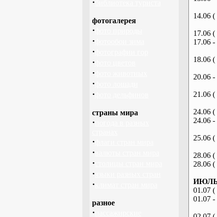
·
библиотека туриста
14.06 (
фотогалерея
·
фото природы
17.06 (
·
фотообои зима
17.06 -
·
фотографии гор
18.06 (
·
фото цветов
·
фото животных
20.06 -
·
фото лошади
·
21.06 (
фото дельфинов
24.06 (
страны мира
24.06 -
·
погода в разных
странах
25.06 (
·
флаги стран мира
·
валюты стран мира
28.06 (
·
столицы стран мира
28.06 (
·
языки разных стран
ИЮЛЬ 
·
климат стран мира
01.07 (
01.07 -
разное
·
пассажирские
02.07 (