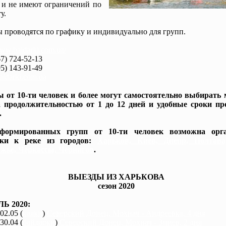
 и не имеют ограничений по
у.
 проводятся по графику и индивидуально для групп.
www.baidarki.com.ua/
7) 724-52-13
5) 143-91-49
idarki.com.ua
 от 10-ти человек и более могут самостоятельно выбирать
 продолжительностью от 1 до 12 дней и удобные сроки пр
.
формированных групп от 10-ти человек возможна орга
вки к реке из городов:
Харьков, Киев, Днепр, Полтав
жье, Черкассы, Чернигов
.
ВЫЕЗДЫ ИЗ ХАРЬКОВА
сезон 2020
Ь 2020:
 02.05 (
каяки
)
Северский Донец, Мохнач - Андреевка, 4 дня
 30.04 (
байдарки
)
Северский Донец, Мохнач - Змиев, 2 дня