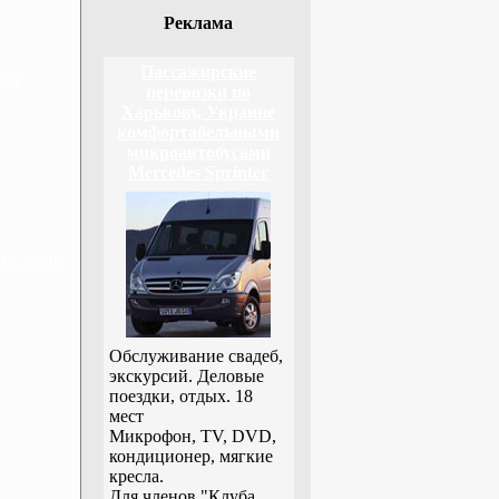
Реклама
Пассажирские
дня
перевозки по
Харькову, Украине
комфортабельными
микроавтобусами
Mercedes Sprinter
н, 3 дня
Обслуживание свадеб,
экскурсий. Деловые
поездки, отдых. 18
мест
Микрофон, TV, DVD,
кондиционер, мягкие
кресла.
Для членов "Клуба