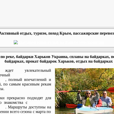
Активный отдых, туризм, поход Крым, пассажирские перево
по реке, байдарки Харьков Украина, сплавы на байдарках, п
байдарках, прокат байдарок Харьков, отдых на байдарках
ждет увлекательный
мичный
сплав по реке на
ках
, полный впечатлений и
, по самым красивым рекам
ы.
ки прекрасно подходят для
го знакомства с
походом на
ках
. Маршруты доступны на
ении всего сезона с марта по