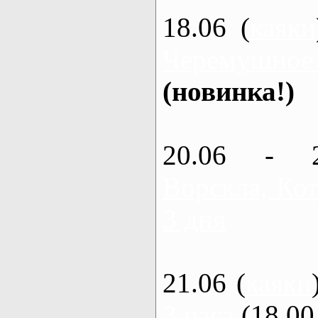
18.06 (
каяки
Черемушное
(новинка!)
20.06 - 
Ворскла, Кот
3 дня
21.06 (
каяки
3 часа
(18.00 