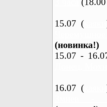
3 часа
(18.00 
15.07 (
каяки
Черемушное
(новинка!)
15.07 - 16.0
Донец, Мохна
16.07 (
каяки
Змиев - 