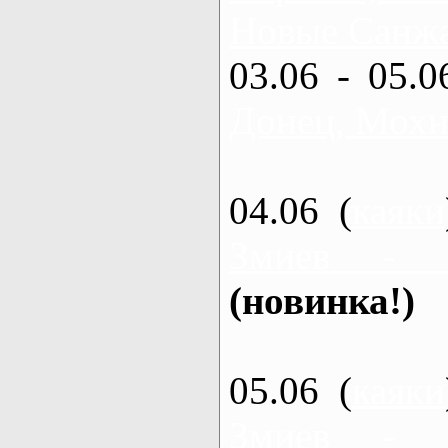
Новые Санжа
03.06 - 05.0
Донец, Мохн
04.06 (
каяки
Змиев - 
(новинка!)
05.06 (
каяки
Змиев - 