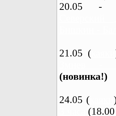
20.05 - 
Северский 
Бишкин - Бал
21.05 (
каяки
Змиев - 
(новинка!)
24.05 (
каяки
3 часа
(18.00 