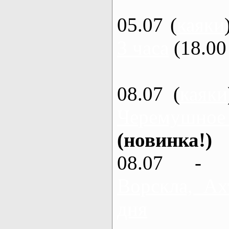
05.07 (
каяки
3 часа
(18.00 
08.07 (
каяки
Черемушное
(новинка!)
08.07 - 
Ворскла, Ах
дня