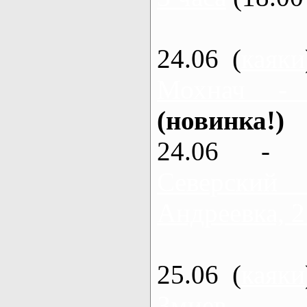
24.06 (
каяки
Мохнач -
(новинка!)
24.06 - 
Северский
Андреевка, 2
25.06 (
каяки
Змиев - 