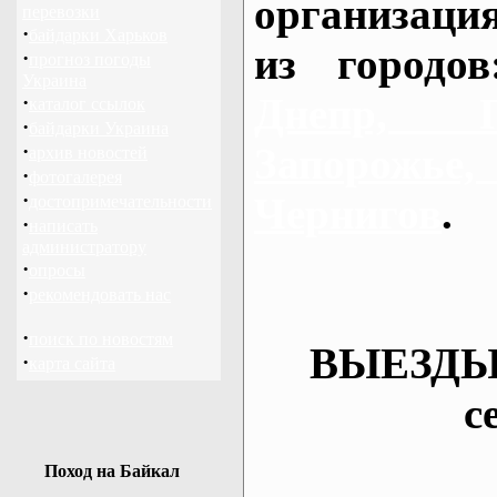
организаци
перевозки
·
байдарки Харьков
из городо
·
прогноз погоды
Украина
Днепр, П
·
каталог ссылок
·
байдарки Украина
·
Запорож
архив новостей
·
фотогалерея
·
Чернигов
.
достопримечательности
·
написать
администратору
·
опросы
·
рекомендовать нас
·
поиск по новостям
ВЫЕЗДЫ
·
карта сайта
с
Поход на Байкал