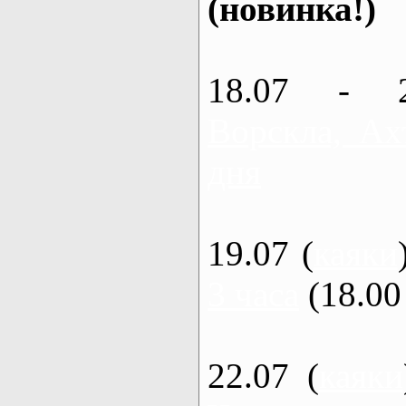
(новинка!)
18.07 - 
Ворскла, Ах
дня
19.07 (
каяки
3 часа
(18.00 
22.07 (
каяки