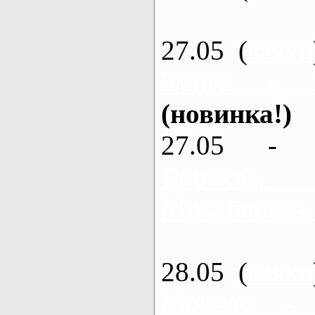
27.05 (
каяки
Змиев - 
(новинка!)
27.05 - 
Ворскла
Михайловка,
28.05 (
каяки
Мохнач -