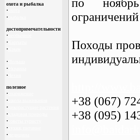
по нояб
охота и рыбалка
·
охота
ограничений 
·
рыбалка
достопримечательности
·
необычное
Походы пров
·
Карпаты
·
Крым
индивидуаль
·
Польша
·
Украина
·
Чехия
http://www.ba
полезное
·
снаряжение
+38 (067) 72
·
школа выживания
·
дикорастущие растения
+38 (095) 14
·
кладовая природы
·
советы туристу
info@baidark
·
кухня, питание
·
медицина