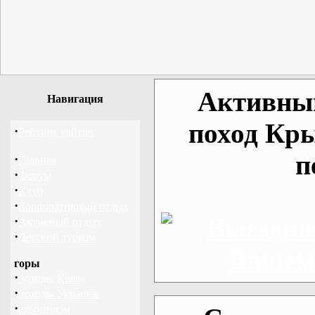
Активный
Навигация
поход Кр
·
Рейтинг сайтов
п
·
Главная
·
Форум
·
Клуб
·
Корпоративный отдых
·
Активный отдых
·
Детский туризм
горы
·
походы Крым
·
походы Украина
·
альпинизм