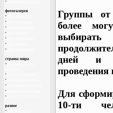
·
библиотека туриста
фотогалерея
Группы от
·
фото природы
·
фотообои зима
более могу
·
фотографии гор
·
фото цветов
выбирать
·
фото животных
·
фото лошади
продолжител
·
фото дельфинов
дней и 
страны мира
·
погода в разных
проведения 
странах
·
флаги стран мира
·
валюты стран мира
·
столицы стран мира
·
Для сформи
языки разных стран
·
климат стран мира
10-ти че
разное
·
пассажирские