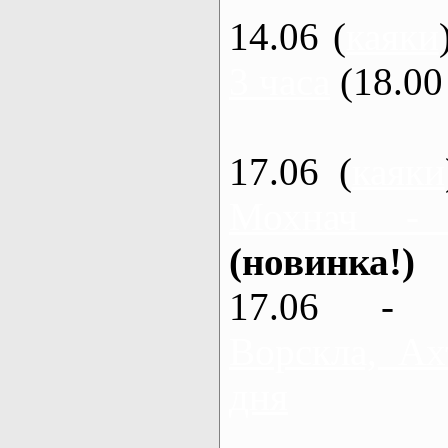
14.06 (
каяки
3 часа
(18.00 
17.06 (
каяки
Мохнач -
(новинка!)
17.06 - 
Ворскла, Ах
дня