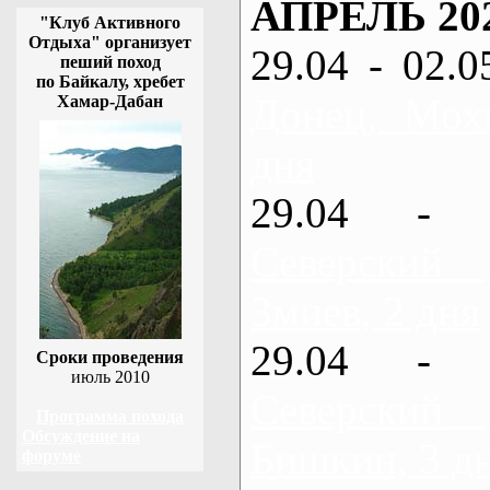
АПРЕЛЬ 20
"Клуб Активного
Отдыха" организует
29.04 - 02.0
пеший поход
по Байкалу, хребет
Донец, Мох
Хамар-Дабан
дня
29.04 - 
Северский
Змиев, 2 дня
29.04 - 
Сроки проведения
июль 2010
Северский
Программа похода
Обсуждение на
Бишкин, 3 д
форуме