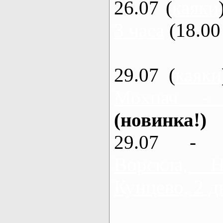
26.07 (
каяки
3 часа
(18.00 
29.07 (
каяки
Мохнач -
(новинка!)
29.07 - 
Ворскла,
Кунцево, 2 д