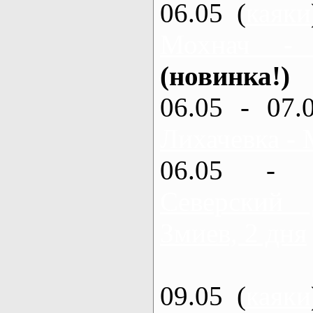
06.05 (
каяки
Мохнач -
(новинка!)
06.05 - 07.
Лихачевка - 
06.05 - 
Северский
Змиев, 2 дня
09.05 (
каяки