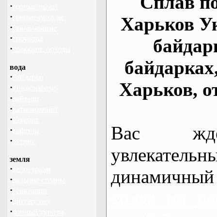
Сплав по
·
горные лыжи
·
горные походы
Харьков У
·
скалолазание
·
сноуборд
байдар
·
треккинг, походы
байдарках
вода
·
байдарки
Харьков, о
·
виндсерфинг
·
дайвинг
·
катамаранинг
·
каякинг
Вас жде
·
рафтинг
·
яхтинг
увлекательн
земля
·
велотуризм
динамичный
·
дальние страны
·
геокэшинг
сплав по ре
·
диггерство
·
конный туризм