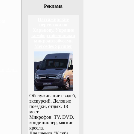
Реклама
Пассажирские
дня
перевозки по
Харькову, Украине
комфортабельными
микроавтобусами
Mercedes Sprinter
н, 3 дня
Обслуживание свадеб,
экскурсий. Деловые
поездки, отдых. 18
мест
Микрофон, TV, DVD,
кондиционер, мягкие
кресла.
Для членов "Клуба