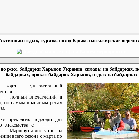
Активный отдых, туризм, поход Крым, пассажирские перево
по реке, байдарки Харьков Украина, сплавы на байдарках, п
байдарках, прокат байдарок Харьков, отдых на байдарках
ждет увлекательный
мичный
сплав по реке на
ках
, полный впечатлений и
, по самым красивым рекам
ы.
ки прекрасно подходят для
го знакомства с
походом на
ках
. Маршруты доступны на
ении всего сезона с марта по