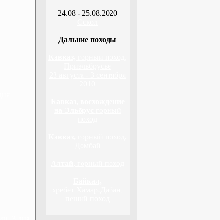
24.08 - 25.08.2020
Оскол
Дальние походы
Кавказ,
горный поход,
Приэльбрусье
23 августа - 3 сентября
2010
дня
Кавказ, восхождение
на Эльбрус
горный
поход
Кавказ,
горный поход,
Домбай
Алтай,
горный поход
Байкал,
хребет Хамар-Дабан,
пеший поход
н, 3 дня