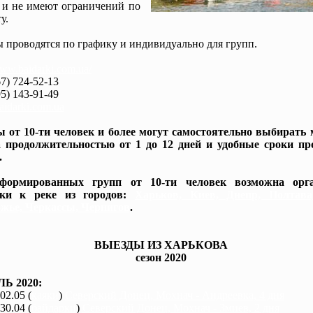
 и не имеют ограничений по
у.
 проводятся по графику и индивидуально для групп.
www.baidarki.com.ua/
7) 724-52-13
5) 143-91-49
idarki.com.ua
 от 10-ти человек и более могут самостоятельно выбирать
 продолжительностью от 1 до 12 дней и удобные сроки пр
.
формированных групп от 10-ти человек возможна орга
вки к реке из городов:
Харьков, Киев, Днепр, Полтав
жье, Черкассы, Чернигов
.
ВЫЕЗДЫ ИЗ ХАРЬКОВА
сезон 2020
Ь 2020:
 02.05 (
каяки
)
Северский Донец, Мохнач - Андреевка, 4 дня
 30.04 (
байдарки
)
Северский Донец, Мохнач - Змиев, 2 дня