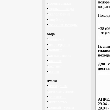
ноябрь
·
горные лыжи
возраст
·
горные походы
·
скалолазание
Походы
·
сноуборд
·
http://
треккинг, походы
+38 (06
+38 (09
вода
info@ba
·
байдарки
·
виндсерфинг
Группы
·
дайвинг
сплава
·
похода
катамаранинг
·
каякинг
Для с
·
рафтинг
доста
·
яхтинг
Запоро
земля
·
велотуризм
·
дальние страны
·
геокэшинг
АПРЕЛ
·
диггерство
29.04 -
·
конный туризм
29.04 -