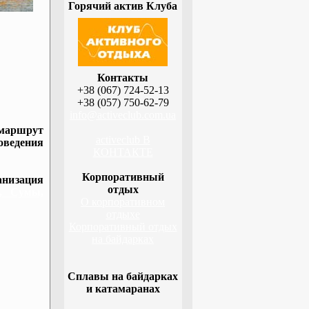
Горячий актив Клуба
Контакты
+38 (067) 724-52-13
+38 (057) 750-62-79
info@activeclub.com.ua
 маршрут
activeclub В
оведения
КОНТАКТЕ
Корпоративный
низация
отдых
а, Сумы,
О корпоративном
отдыхе
Корпоративный отдых
на байдарках
Сплавы на байдарках
и катамаранах