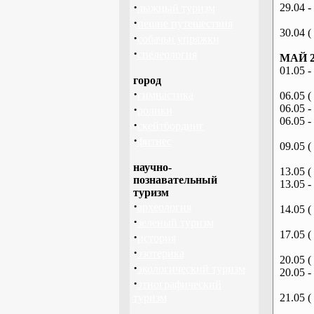
·
29.04 -
лыжный туризм
·
пешие путешествия
30.04 (
·
собачьи упряжки
·
спелеология
МАЙ 2
01.05 -
город
·
гимнастика
06.05 (
·
06.05 -
ролики
06.05 -
·
скейтбординг
·
фитнес
09.05 (
научно-
13.05 (
познавательный
13.05 -
туризм
·
археология
14.05 (
·
зеленый туризм
17.05 (
·
история
·
эзотерика
20.05 (
·
экологический туризм
20.05 -
·
этнографический
туризм
21.05 (