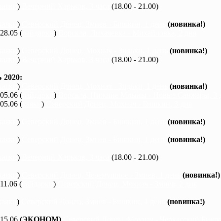
каяки
)
Вечерний Харьков, 3 часа
(18.00 - 21.00)
каяки
)
Северский Донец, Змиев - Бишкин, 1 день
(новинка!)
 28.05 (
байдарки
)
Ворскла, Лихачевка - Михайловка, 2 дня
каяки
)
Северский Донец, Мохнач - Зидьки, 1 день
(новинка!)
каяки
)
Вечерний Харьков, 3 часа
(18.00 - 21.00)
2020:
каяки
)
Северский Донец, Мохнач - Зидьки, 1 день
(новинка!)
 05.06 (
байдарки
)
Ворскла, Нижние Млыны - Новые Санжары, 3 
 05.06 (
каяки
)
Северский Донец, Мохнач - Бишкин, 3 дня
каяки
)
Северский Донец, Змиев - Бишкин, 1 день
(новинка!)
каяки
)
Северский Донец, Змиев - Бишкин, 1 день
(новинка!)
каяки
)
Вечерний Харьков, 3 часа
(18.00 - 21.00)
каяки
)
Северский Донец, Черемушное - Змиев, 1 день
(новинка!)
 11.06 (
байдарки
)
Северский Донец, Мохнач - Змиев, 2 дня
каяки
)
Северский Донец, Змиев - Бишкин, 1 день
(новинка!)
 15.06
(ЭКОНОМ)
Северский Донец, Мохнач - Черкасский Бишки