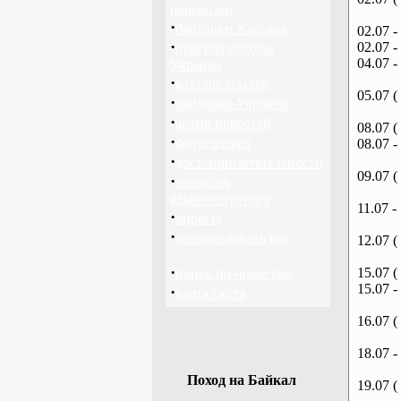
перевозки
·
байдарки Харьков
02.07 -
·
02.07 -
прогноз погоды
04.07 -
Украина
·
каталог ссылок
05.07 (
·
байдарки Украина
·
архив новостей
08.07 (
·
фотогалерея
08.07 -
·
достопримечательности
09.07 (
·
написать
администратору
11.07 -
·
опросы
·
рекомендовать нас
12.07 (
·
15.07 (
поиск по новостям
15.07 -
·
карта сайта
16.07 (
18.07 -
Поход на Байкал
19.07 (