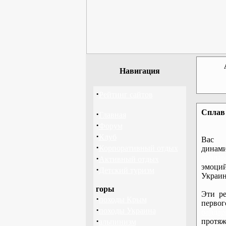
Навигация
·
Рейтинг сайтов
Сплав 
·
Главная
·
Форум
·
Клуб
Вас 
·
Корпоративный отдых
дина
·
байдар
Активный отдых
эмоций
·
Детский туризм
Украин
горы
Эти ре
·
походы Крым
перво
·
походы Украина
байдар
·
протяж
альпинизм