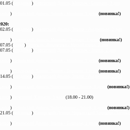
 01.05 (
байдарки
)
Северский Донец, Мохнач - Бишкин, 3 дня
каяки
)
Северский Донец, Змиев - Бишкин, 1 день
(новинка!)
020:
 02.05 (
байдарки
)
Северский Донец, Змиев - Андреевка, 2 дня
каяки
)
Северский Донец, Мохнач - Зидьки, 1 день
(новинка!)
 07.05 (
каяки
)
Ворскла, Лихачевка - Михайловка, 2 дня
 07.05 (
байдарки
)
Северский Донец, Мохнач - Змиев, 2 дня
каяки
)
Северский Донец, Змиев - Бишкин, 1 день
(новинка!)
каяки
)
Северский Донец, Змиев - Бишкин, 1 день
(новинка!)
 14.05 (
байдарки
)
Северский Донец, Змиев - Андреевка, 2 дня
каяки
)
Северский Донец, Черемушное - Змиев, 1 день
(новинка!)
каяки
)
Вечерний Харьков, 3 часа
(18.00 - 21.00)
каяки
)
Северский Донец, Черемушное - Змиев, 1 день
(новинка!)
 21.05 (
байдарки
)
Северский Донец, Черкасский Бишкин - Балакле
каяки
)
Северский Донец, Змиев - Бишкин, 1 день
(новинка!)