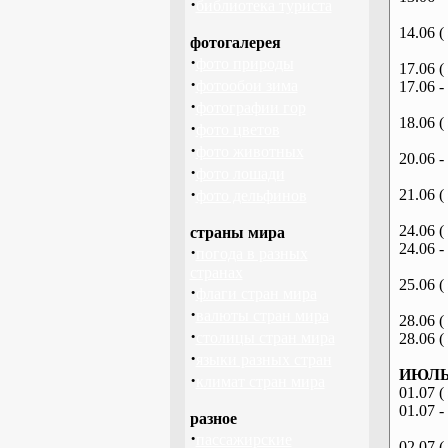
·
библиотека туриста
14.06 (
фотогалерея
·
фото природы
17.06 (
·
фотообои зима
17.06 -
·
фотографии гор
18.06 (
·
фото цветов
·
фото животных
20.06 -
·
фото лошади
·
21.06 (
фото дельфинов
24.06 (
страны мира
24.06 -
·
погода в разных
странах
25.06 (
·
флаги стран мира
·
валюты стран мира
28.06 (
·
столицы стран мира
28.06 (
·
языки разных стран
ИЮЛЬ 
·
климат стран мира
01.07 (
01.07 -
разное
·
пассажирские
02.07 (