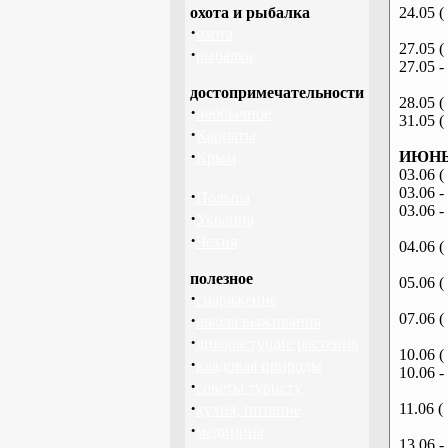
охота и рыбалка
24.05 (
·
охота
27.05 (
·
рыбалка
27.05 -
достопримечательности
28.05 (
·
необычное
31.05 (
·
Карпаты
·
ИЮНЬ 
Крым
03.06 (
03.06 -
·
Польша
03.06 -
·
Украина
·
Чехия
04.06 (
полезное
05.06 (
·
снаряжение
·
07.06 (
школа выживания
·
дикорастущие растения
10.06 (
·
кладовая природы
10.06 -
·
советы туристу
·
11.06 (
кухня, питание
·
медицина
13.06 -