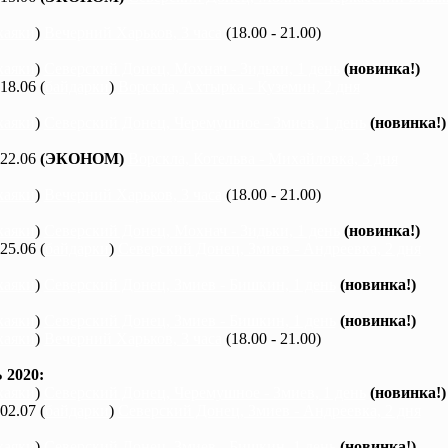
каяки
)
Вечерний Харьков, 3 часа
(18.00 - 21.00)
каяки
)
Северский Донец, Мохнач - Зидьки, 1 день
(новинка!)
 18.06 (
байдарки
)
Ворскла, Ахтырка - Куземин, 2 дня
каяки
)
Северский Донец, Черемушное - Змиев, 1 день
(новинка!)
 22.06
(ЭКОНОМ)
Ворскла, Котельва - Михайловка, 3 дня
каяки
)
Вечерний Харьков, 3 часа
(18.00 - 21.00)
каяки
)
Северский Донец, Мохнач - Зидьки, 1 день
(новинка!)
 25.06 (
байдарки
)
Северский Донец, Змиев - Андреевка, 2 дня
каяки
)
Северский Донец, Змиев - Бишкин, 1 день
(новинка!)
каяки
)
Северский Донец, Змиев - Бишкин, 1 день
(новинка!)
каяки
)
Вечерний Харьков, 3 часа
(18.00 - 21.00)
2020:
каяки
)
Северский Донец, Черемушное - Змиев, 1 день
(новинка!)
 02.07 (
байдарки
)
Северский Донец, Змиев - Андреевка, 2 дня
каяки
)
Северский Донец, Змиев - Бишкин, 1 день
(новинка!)