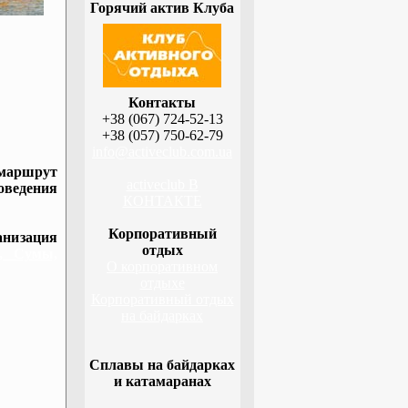
Горячий актив Клуба
Контакты
+38 (067) 724-52-13
+38 (057) 750-62-79
info@activeclub.com.ua
 маршрут
activeclub В
оведения
КОНТАКТЕ
Корпоративный
низация
отдых
а, Сумы,
О корпоративном
отдыхе
Корпоративный отдых
на байдарках
Сплавы на байдарках
и катамаранах