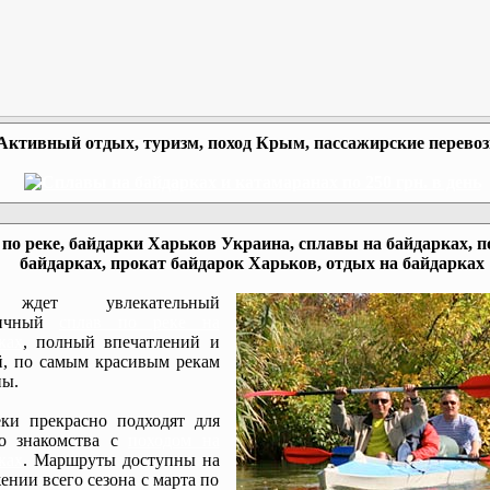
Активный отдых, туризм, поход Крым, пассажирские перево
по реке, байдарки Харьков Украина, сплавы на байдарках, п
байдарках, прокат байдарок Харьков, отдых на байдарках
ждет увлекательный
мичный
сплав по реке на
ках
, полный впечатлений и
, по самым красивым рекам
ы.
ки прекрасно подходят для
го знакомства с
походом на
ках
. Маршруты доступны на
ении всего сезона с марта по