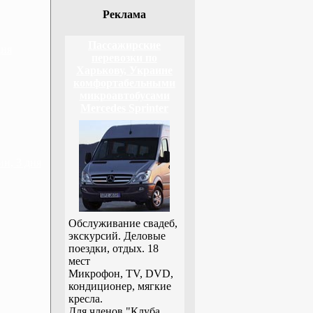
Реклама
Пассажирские
дня
перевозки по
Харькову, Украине
комфортабельными
микроавтобусами
Mercedes Sprinter
н, 3 дня
Обслуживание свадеб,
экскурсий. Деловые
поездки, отдых. 18
мест
Микрофон, TV, DVD,
кондиционер, мягкие
кресла.
Для членов "Клуба