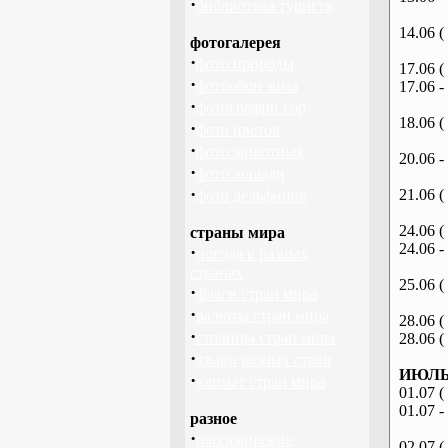
·
библиотека туриста
14.06 (
фотогалерея
·
фото природы
17.06 (
·
фотообои зима
17.06 -
·
фотографии гор
18.06 (
·
фото цветов
·
фото животных
20.06 -
·
фото лошади
·
21.06 (
фото дельфинов
24.06 (
страны мира
24.06 -
·
погода в разных
странах
25.06 (
·
флаги стран мира
·
валюты стран мира
28.06 (
·
столицы стран мира
28.06 (
·
языки разных стран
ИЮЛЬ 
·
климат стран мира
01.07 (
01.07 -
разное
·
пассажирские
02.07 (