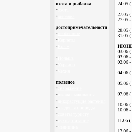
охота и рыбалка
24.05 (
·
охота
27.05 (
·
рыбалка
27.05 -
достопримечательности
28.05 (
·
необычное
31.05 (
·
Карпаты
·
ИЮНЬ 
Крым
03.06 (
03.06 -
·
Польша
03.06 -
·
Украина
·
Чехия
04.06 (
полезное
05.06 (
·
снаряжение
·
07.06 (
школа выживания
·
дикорастущие растения
10.06 (
·
кладовая природы
10.06 -
·
советы туристу
·
11.06 (
кухня, питание
·
медицина
13.06 -