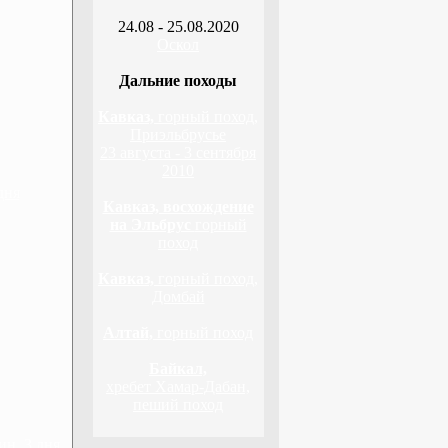
24.08 - 25.08.2020
Оскол
Дальние походы
Кавказ,
горный поход,
Приэльбрусье
23 августа - 3 сентября
2010
дня
Кавказ, восхождение
на Эльбрус
горный
поход
Кавказ,
горный поход,
Домбай
Алтай,
горный поход
Байкал,
хребет Хамар-Дабан,
пеший поход
н, 3 дня