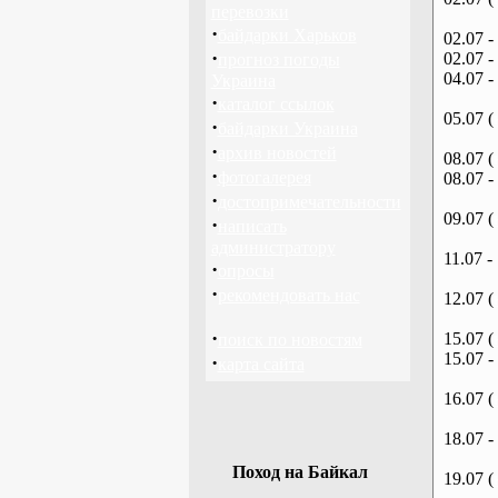
перевозки
·
байдарки Харьков
02.07 -
·
02.07 -
прогноз погоды
04.07 -
Украина
·
каталог ссылок
05.07 (
·
байдарки Украина
·
архив новостей
08.07 (
·
фотогалерея
08.07 -
·
достопримечательности
09.07 (
·
написать
администратору
11.07 -
·
опросы
·
рекомендовать нас
12.07 (
·
15.07 (
поиск по новостям
15.07 -
·
карта сайта
16.07 (
18.07 -
Поход на Байкал
19.07 (