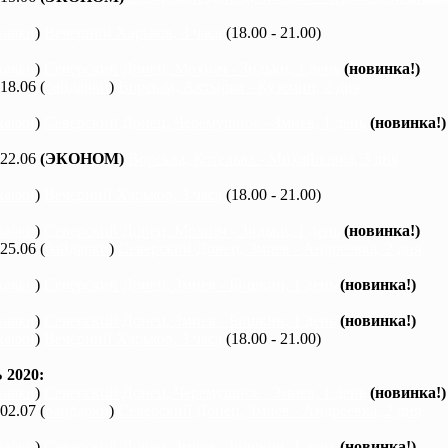
каяки
)
Вечерний Харьков, 3 часа
(18.00 - 21.00)
каяки
)
Северский Донец, Мохнач - Зидьки, 1 день
(новинка!)
 18.06 (
байдарки
)
Ворскла, Ахтырка - Куземин, 2 дня
каяки
)
Северский Донец, Черемушное - Змиев, 1 день
(новинка!)
 22.06
(ЭКОНОМ)
Ворскла, Котельва - Михайловка, 3 дня
каяки
)
Вечерний Харьков, 3 часа
(18.00 - 21.00)
каяки
)
Северский Донец, Мохнач - Зидьки, 1 день
(новинка!)
 25.06 (
байдарки
)
Северский Донец, Змиев - Андреевка, 2 дня
каяки
)
Северский Донец, Змиев - Бишкин, 1 день
(новинка!)
каяки
)
Северский Донец, Змиев - Бишкин, 1 день
(новинка!)
каяки
)
Вечерний Харьков, 3 часа
(18.00 - 21.00)
2020:
каяки
)
Северский Донец, Черемушное - Змиев, 1 день
(новинка!)
 02.07 (
байдарки
)
Северский Донец, Змиев - Андреевка, 2 дня
каяки
)
Северский Донец, Змиев - Бишкин, 1 день
(новинка!)