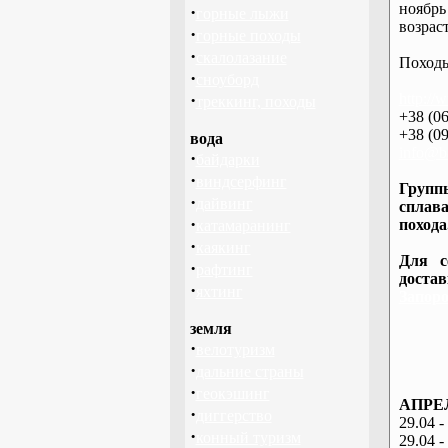
ноябрь
·
горные лыжи
возраст
·
горные походы
·
скалолазание
Походы
·
сноуборд
·
http://
треккинг, походы
+38 (06
+38 (09
вода
info@ba
·
байдарки
·
виндсерфинг
Группы
·
дайвинг
сплава
·
похода
катамаранинг
·
каякинг
Для с
·
рафтинг
доста
·
яхтинг
Запоро
земля
·
велотуризм
·
дальние страны
·
геокэшинг
АПРЕЛ
·
диггерство
29.04 -
·
конный туризм
29.04 -