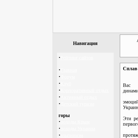
Навигация
·
Рейтинг сайтов
Сплав 
·
Главная
·
Форум
·
Клуб
Вас 
·
Корпоративный отдых
дина
·
байдар
Активный отдых
эмоций
·
Детский туризм
Украин
горы
Эти ре
·
походы Крым
перво
·
походы Украина
байдар
·
протяж
альпинизм