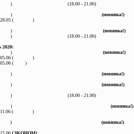
каяки
)
Вечерний Харьков, 3 часа
(18.00 - 21.00)
каяки
)
Северский Донец, Змиев - Бишкин, 1 день
(новинка!)
 28.05 (
байдарки
)
Ворскла, Лихачевка - Михайловка, 2 дня
каяки
)
Северский Донец, Мохнач - Зидьки, 1 день
(новинка!)
каяки
)
Вечерний Харьков, 3 часа
(18.00 - 21.00)
2020:
каяки
)
Северский Донец, Мохнач - Зидьки, 1 день
(новинка!)
 05.06 (
байдарки
)
Ворскла, Нижние Млыны - Новые Санжары, 3 
 05.06 (
каяки
)
Северский Донец, Мохнач - Бишкин, 3 дня
каяки
)
Северский Донец, Змиев - Бишкин, 1 день
(новинка!)
каяки
)
Северский Донец, Змиев - Бишкин, 1 день
(новинка!)
каяки
)
Вечерний Харьков, 3 часа
(18.00 - 21.00)
каяки
)
Северский Донец, Черемушное - Змиев, 1 день
(новинка!)
 11.06 (
байдарки
)
Северский Донец, Мохнач - Змиев, 2 дня
каяки
)
Северский Донец, Змиев - Бишкин, 1 день
(новинка!)
 15.06
(ЭКОНОМ)
Северский Донец, Мохнач - Черкасский Бишки