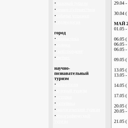
·
29.04 -
лыжный туризм
·
пешие путешествия
30.04 (
·
собачьи упряжки
·
спелеология
МАЙ 2
01.05 -
город
·
гимнастика
06.05 (
·
06.05 -
ролики
06.05 -
·
скейтбординг
·
фитнес
09.05 (
научно-
13.05 (
познавательный
13.05 -
туризм
·
археология
14.05 (
·
зеленый туризм
17.05 (
·
история
·
эзотерика
20.05 (
·
экологический туризм
20.05 -
·
этнографический
туризм
21.05 (