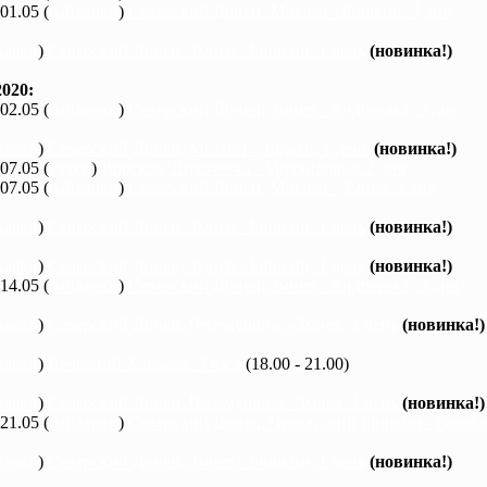
 01.05 (
байдарки
)
Северский Донец, Мохнач - Бишкин, 3 дня
каяки
)
Северский Донец, Змиев - Бишкин, 1 день
(новинка!)
020:
 02.05 (
байдарки
)
Северский Донец, Змиев - Андреевка, 2 дня
каяки
)
Северский Донец, Мохнач - Зидьки, 1 день
(новинка!)
 07.05 (
каяки
)
Ворскла, Лихачевка - Михайловка, 2 дня
 07.05 (
байдарки
)
Северский Донец, Мохнач - Змиев, 2 дня
каяки
)
Северский Донец, Змиев - Бишкин, 1 день
(новинка!)
каяки
)
Северский Донец, Змиев - Бишкин, 1 день
(новинка!)
 14.05 (
байдарки
)
Северский Донец, Змиев - Андреевка, 2 дня
каяки
)
Северский Донец, Черемушное - Змиев, 1 день
(новинка!)
каяки
)
Вечерний Харьков, 3 часа
(18.00 - 21.00)
каяки
)
Северский Донец, Черемушное - Змиев, 1 день
(новинка!)
 21.05 (
байдарки
)
Северский Донец, Черкасский Бишкин - Балакле
каяки
)
Северский Донец, Змиев - Бишкин, 1 день
(новинка!)