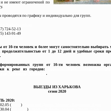
 и не имеют ограничений по
у.
 проводятся по графику и индивидуально для групп.
www.baidarki.com.ua/
7) 724-52-13
5) 143-91-49
idarki.com.ua
 от 10-ти человек и более могут самостоятельно выбирать
 продолжительностью от 1 до 12 дней и удобные сроки пр
.
формированных групп от 10-ти человек возможна орга
вки к реке из городов:
Харьков, Киев, Днепр, Полтав
жье, Черкассы, Чернигов
.
ВЫЕЗДЫ ИЗ ХАРЬКОВА
сезон 2020
Ь 2020:
 02.05 (
каяки
)
Северский Донец, Мохнач - Андреевка, 4 дня
 30.04 (
байдарки
)
Северский Донец, Мохнач - Змиев, 2 дня