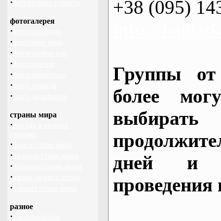
+38 (095) 14
·
библиотека туриста
фотогалерея
info@baidark
·
фото природы
·
фотообои зима
·
фотографии гор
·
фото цветов
Группы от
·
фото животных
·
фото лошади
более могу
·
фото дельфинов
выбирать
страны мира
·
погода в разных
продолжител
странах
·
флаги стран мира
·
валюты стран мира
дней и 
·
столицы стран мира
·
языки разных стран
проведения 
·
климат стран мира
разное
·
пассажирские