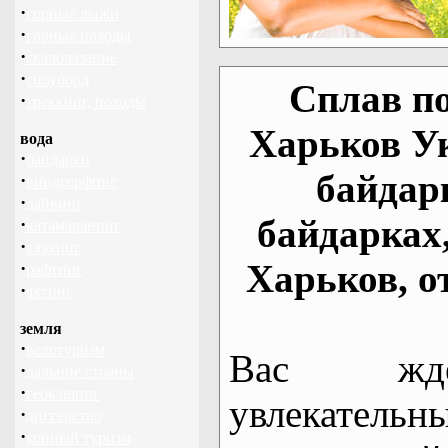
·
горные лыжи
·
горные походы
·
скалолазание
·
сноуборд
Сплав по
·
треккинг, походы
Харьков У
вода
·
байдарки
байдар
·
виндсерфинг
·
дайвинг
байдарках
·
катамаранинг
·
каякинг
Харьков, о
·
рафтинг
·
яхтинг
земля
·
велотуризм
Вас жде
·
дальние страны
·
геокэшинг
увлекательн
·
диггерство
·
конный туризм