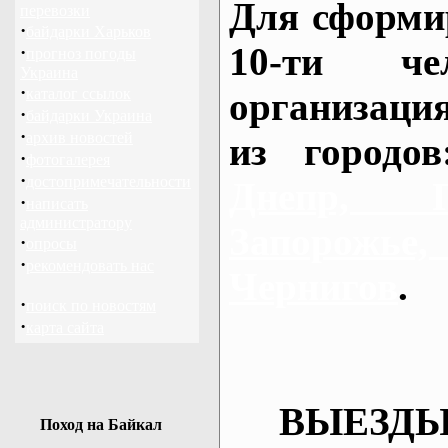
Для сформи
перевозки
·
байдарки Харьков
10-ти че
·
прогноз погоды
Украина
·
каталог ссылок
организаци
·
байдарки Украина
·
архив новостей
из городо
·
фотогалерея
·
достопримечательности
Днепр, П
·
написать
администратору
Запорож
·
опросы
·
рекомендовать нас
Чернигов
.
·
поиск по новостям
·
карта сайта
ВЫЕЗДЫ
Поход на Байкал