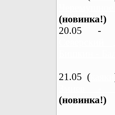
Черемушное
(новинка!)
20.05 - 
Северский 
Бишкин - Бал
21.05 (
каяки
Змиев - 
(новинка!)