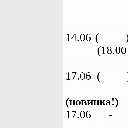
Черкасский 
14.06 (
каяки
3 часа
(18.00 
17.06 (
каяки
Мохнач -
(новинка!)
17.06 - 
Ворскла, Ах