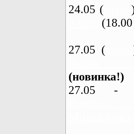
24.05 (
каяки
3 часа
(18.00 
27.05 (
каяки
Змиев - 
(новинка!)
27.05 - 
Ворскла
Михайловка,