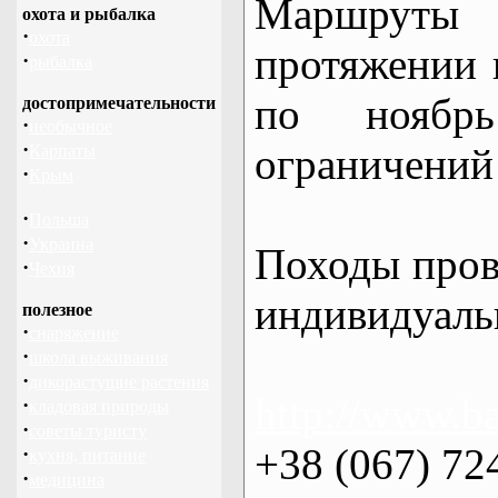
Маршрут
охота и рыбалка
·
охота
протяжении в
·
рыбалка
по нояб
достопримечательности
·
необычное
·
ограничений 
Карпаты
·
Крым
·
Польша
·
Украина
Походы пров
·
Чехия
индивидуаль
полезное
·
снаряжение
·
школа выживания
·
дикорастущие растения
http://www.ba
·
кладовая природы
·
советы туристу
+38 (067) 72
·
кухня, питание
·
медицина