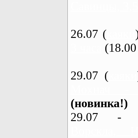
Савинцы, 3,5
26.07 (
каяки
3 часа
(18.00 
29.07 (
каяки
Мохнач -
(новинка!)
29.07 - 
Ворскла,