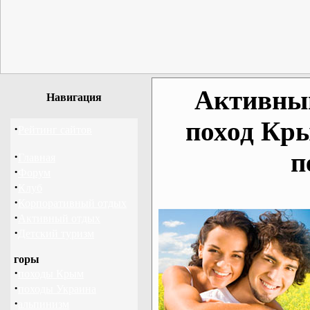
Активный
Навигация
поход Кр
·
Рейтинг сайтов
п
·
Главная
·
Форум
·
Клуб
·
Корпоративный отдых
·
Активный отдых
·
Детский туризм
горы
·
походы Крым
·
походы Украина
·
альпинизм