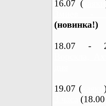
16.07 (
каяки
Змиев - 
(новинка!)
18.07 - 
Ворскла, Ах
дня
19.07 (
каяки
3 часа
(18.00 