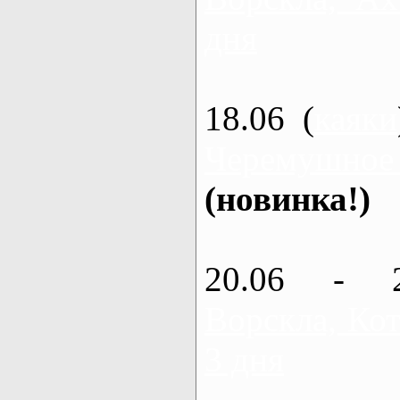
дня
18.06 (
каяки
Черемушное
(новинка!)
20.06 - 
Ворскла, Кот
3 дня