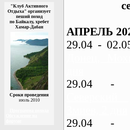
с
"Клуб Активного
Отдыха" организует
пеший поход
по Байкалу, хребет
Хамар-Дабан
АПРЕЛЬ 20
29.04 - 02.0
Донец, Мох
дня
29.04 - 
Северский
Сроки проведения
июль 2010
Змиев, 2 дня
Программа похода
Обсуждение на
29.04 - 
форуме