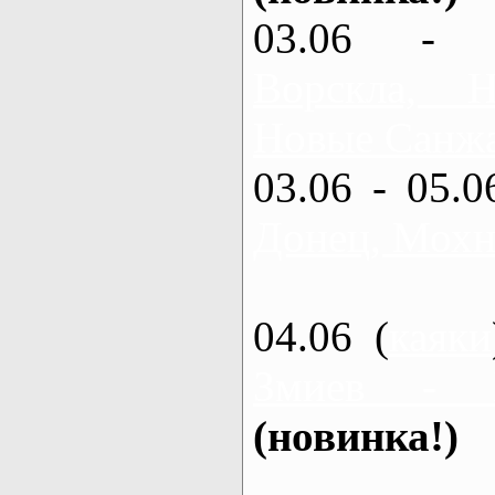
03.06 - 
Ворскла,
Новые Санжа
03.06 - 05.0
Донец, Мохн
04.06 (
каяки
Змиев - 
(новинка!)