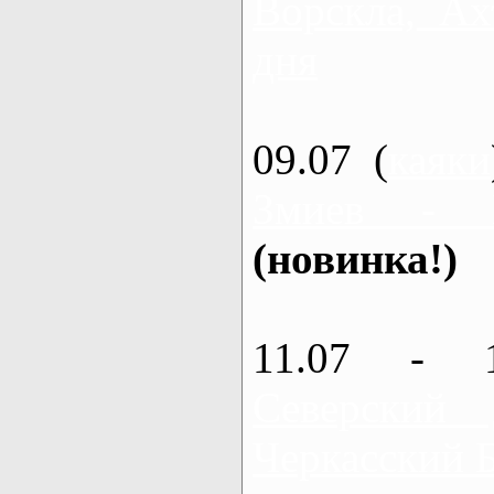
Ворскла, Ах
дня
09.07 (
каяки
Змиев - 
(новинка!)
11.07 - 
Северский
Черкасский 