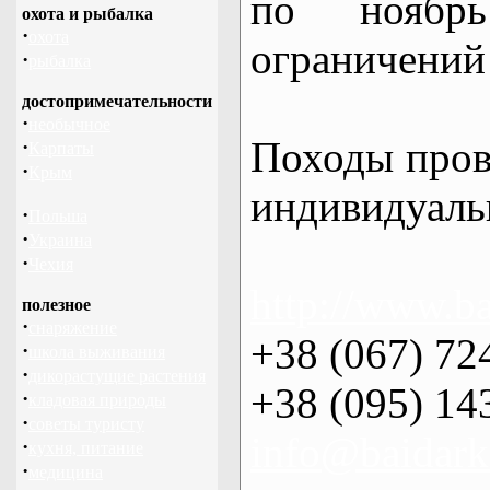
по нояб
охота и рыбалка
·
охота
ограничений 
·
рыбалка
достопримечательности
·
необычное
Походы пров
·
Карпаты
·
Крым
индивидуаль
·
Польша
·
Украина
·
Чехия
http://www.ba
полезное
·
снаряжение
+38 (067) 72
·
школа выживания
·
дикорастущие растения
+38 (095) 14
·
кладовая природы
·
советы туристу
info@baidark
·
кухня, питание
·
медицина