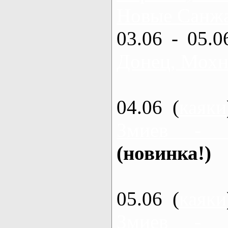
Новые Санжа
03.06 - 05.0
Донец, Мохн
04.06 (
каяки
Змиев - 
(новинка!)
05.06 (
каяки
Змиев - 