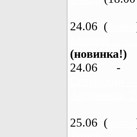
24.06 (
каяки
Мохнач -
(новинка!)
24.06 - 
Северский
Андреевка, 2
25.06 (
каяки
Змиев - 