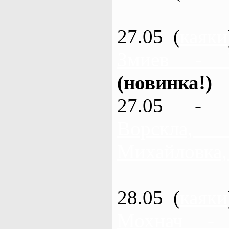
27.05 (
каяки
Змиев - 
(новинка!)
27.05 - 
Ворскла
Михайловка,
28.05 (
каяки
Мохнач -