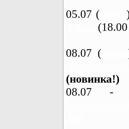
05.07 (
каяки
3 часа
(18.00 
08.07 (
каяки
Черемушное
(новинка!)
08.07 - 
Ворскла, Ах
дня