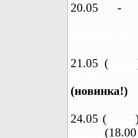
20.05 - 
Северский 
Бишкин - Бал
21.05 (
каяки
Змиев - 
(новинка!)
24.05 (
каяки
3 часа
(18.00 