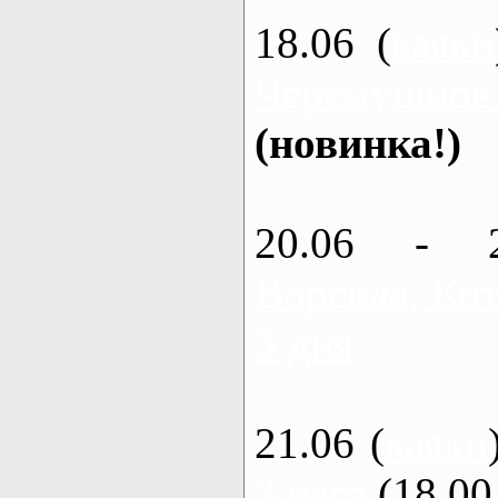
18.06 (
каяки
Черемушное
(новинка!)
20.06 - 
Ворскла, Кот
3 дня
21.06 (
каяки
3 часа
(18.00 