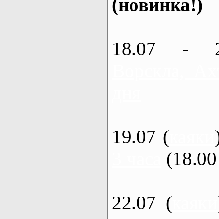
(новинка!)
18.07 - 
Ворскла, Ах
дня
19.07 (
каяки
3 часа
(18.00 
22.07 (
каяки