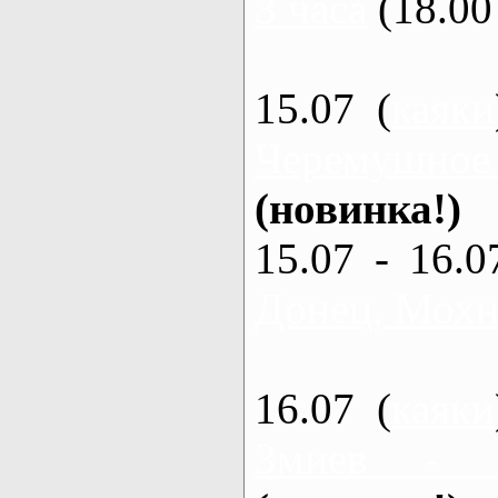
3 часа
(18.00 
15.07 (
каяки
Черемушное
(новинка!)
15.07 - 16.0
Донец, Мохна
16.07 (
каяки
Змиев - 