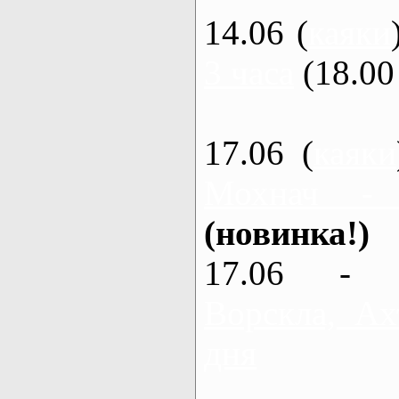
14.06 (
каяки
3 часа
(18.00 
17.06 (
каяки
Мохнач -
(новинка!)
17.06 - 
Ворскла, Ах
дня