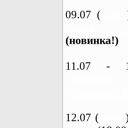
09.07 (
каяки
Змиев - 
(новинка!)
11.07 - 
Северский
Черкасский 
12.07 (
каяки