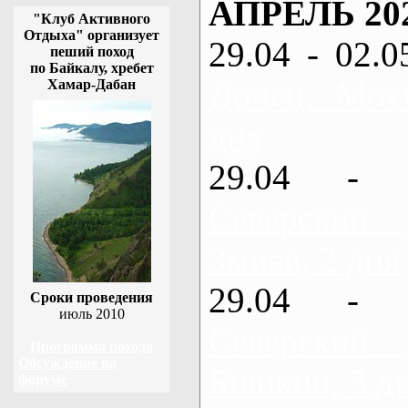
АПРЕЛЬ 20
"Клуб Активного
Отдыха" организует
29.04 - 02.0
пеший поход
по Байкалу, хребет
Донец, Мох
Хамар-Дабан
дня
29.04 - 
Северский
Змиев, 2 дня
29.04 - 
Сроки проведения
июль 2010
Северский
Программа похода
Обсуждение на
Бишкин, 3 д
форуме