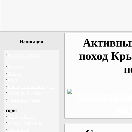
Активный
Навигация
поход Кр
·
Рейтинг сайтов
п
·
Главная
·
Форум
·
Клуб
·
Корпоративный отдых
·
Активный отдых
·
Детский туризм
горы
·
походы Крым
·
походы Украина
·
альпинизм