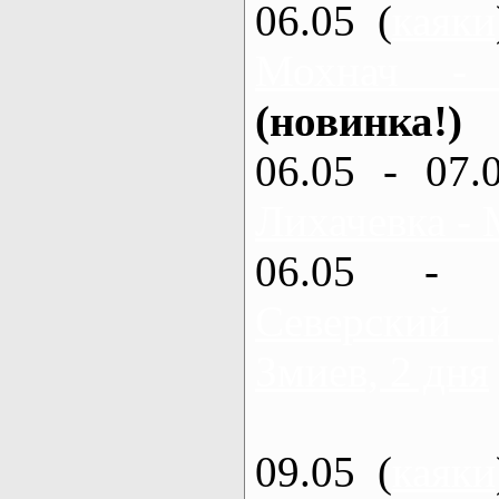
06.05 (
каяки
Мохнач -
(новинка!)
06.05 - 07.
Лихачевка - 
06.05 - 
Северский
Змиев, 2 дня
09.05 (
каяки