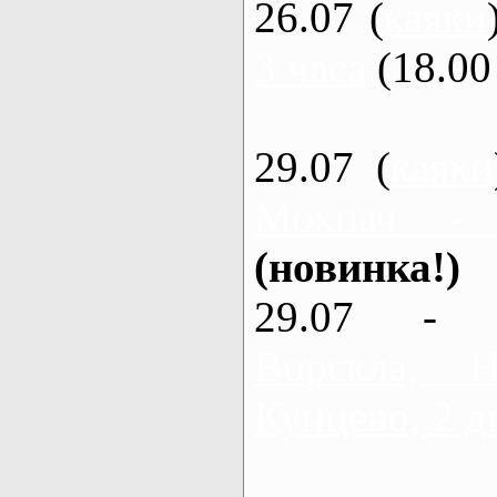
26.07 (
каяки
3 часа
(18.00 
29.07 (
каяки
Мохнач -
(новинка!)
29.07 - 
Ворскла,
Кунцево, 2 д