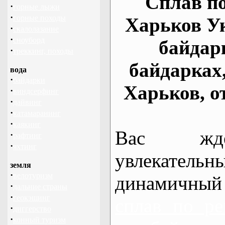
Сплав по
·
горные лыжи
·
горные походы
Харьков У
·
скалолазание
·
сноуборд
байдар
·
треккинг, походы
байдарках
вода
·
байдарки
Харьков, о
·
виндсерфинг
·
дайвинг
·
катамаранинг
·
каякинг
Вас жде
·
рафтинг
·
яхтинг
увлекательн
земля
·
велотуризм
динамичный
·
дальние страны
·
геокэшинг
сплав по ре
·
диггерство
·
конный туризм