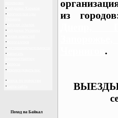
организаци
перевозки
·
байдарки Харьков
из городо
·
прогноз погоды
Украина
Днепр, П
·
каталог ссылок
·
байдарки Украина
·
Запорож
архив новостей
·
фотогалерея
·
Чернигов
.
достопримечательности
·
написать
администратору
·
опросы
·
рекомендовать нас
·
поиск по новостям
ВЫЕЗДЫ
·
карта сайта
с
Поход на Байкал