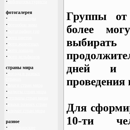
·
библиотека туриста
фотогалерея
Группы от
·
фото природы
·
фотообои зима
более могу
·
фотографии гор
·
фото цветов
выбирать
·
фото животных
·
фото лошади
продолжител
·
фото дельфинов
дней и 
страны мира
·
погода в разных
проведения 
странах
·
флаги стран мира
·
валюты стран мира
·
столицы стран мира
·
Для сформи
языки разных стран
·
климат стран мира
10-ти че
разное
·
пассажирские