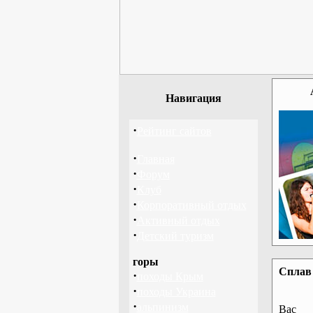
Навигация
·
Рейтинг сайтов
·
Главная
·
Форум
·
Клуб
·
Корпоративный отдых
·
Активный отдых
·
Детский туризм
горы
Сплав 
·
походы Крым
·
походы Украина
·
альпинизм
Вас 