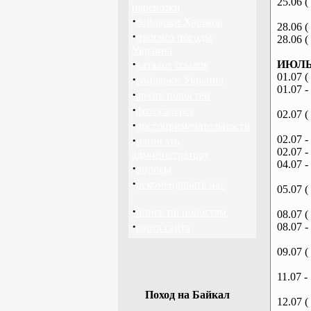
25.06 (
перевозки
·
байдарки Харьков
28.06 (
·
прогноз погоды
28.06 (
Украина
·
ИЮЛЬ 
каталог ссылок
01.07 (
·
байдарки Украина
01.07 -
·
архив новостей
·
фотогалерея
02.07 (
·
достопримечательности
·
02.07 -
написать
02.07 -
администратору
04.07 -
·
опросы
·
рекомендовать нас
05.07 (
·
поиск по новостям
08.07 (
·
08.07 -
карта сайта
09.07 (
11.07 -
Поход на Байкал
12.07 (