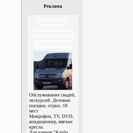
Реклама
Пассажирские
перевозки по
Харькову, Украине
комфортабельными
микроавтобусами
Mercedes Sprinter
дня
Обслуживание свадеб,
экскурсий. Деловые
поездки, отдых. 18
мест
Микрофон, TV, DVD,
н, 3 дня
кондиционер, мягкие
кресла.
Для членов "Клуба