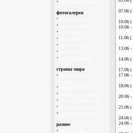
05.06 (
·
библиотека туриста
07.06 (
фотогалерея
·
фото природы
10.06 (
·
фотообои зима
10.06 -
·
фотографии гор
·
11.06 (
фото цветов
·
фото животных
13.06 -
·
фото лошади
·
фото дельфинов
14.06 (
страны мира
17.06 (
·
17.06 -
погода в разных
странах
18.06 (
·
флаги стран мира
·
валюты стран мира
20.06 -
·
столицы стран мира
·
языки разных стран
21.06 (
·
климат стран мира
24.06 (
24.06 -
разное
·
пассажирские