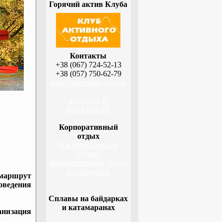
Горячий актив Клуба
Контакты
+38 (067) 724-52-13
+38 (057) 750-62-79
info@activeclub.com.ua
activeclub В
КОНТАКТЕ
Корпоративный
отдых
О корпоративном
отдыхе
Корпоративный отдых
на байдарках
 маршрут
оведения
Сплавы на байдарках
и катамаранах
низация
а, Сумы,