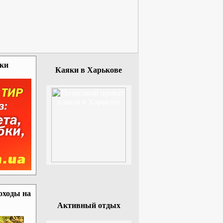
зки
Каяки в Харькове
оходы на
Активный отдых