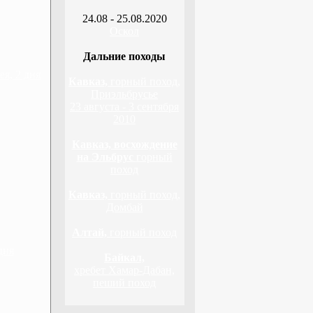
24.08 - 25.08.2020
Оскол
Дальние походы
я, 2 дня
Кавказ,
горный поход,
Приэльбрусье
23 августа - 3 сентября
2010
Кавказ, восхождение
на Эльбрус
горный
поход
Кавказ,
горный поход,
Домбай
Алтай,
горный поход
дня
Байкал,
хребет Хамар-Дабан,
пеший поход