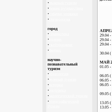
·
лыжный туризм
Запоро
·
пешие путешествия
·
собачьи упряжки
·
спелеология
город
АПРЕЛ
·
гимнастика
29.04 -
·
ролики
29.04 -
·
29.04 -
скейтбординг
·
фитнес
30.04 (
научно-
МАЙ 2
познавательный
01.05 -
туризм
·
археология
06.05 (
·
зеленый туризм
06.05 -
·
06.05 -
история
·
эзотерика
09.05 (
·
экологический туризм
·
этнографический
13.05 (
туризм
13.05 -