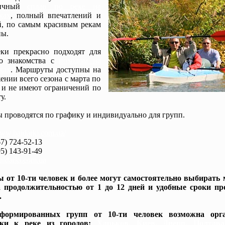
мичный
сплав по реке на
ках
, полный впечатлений и
, по самым красивым рекам
ы.
ки прекрасно подходят для
го знакомства с
походом на
ках
. Маршруты доступны на
ении всего сезона с марта по
 и не имеют ограничений по
у.
 проводятся по графику и индивидуально для групп.
www.baidarki.com.ua/
7) 724-52-13
5) 143-91-49
idarki.com.ua
 от 10-ти человек и более могут самостоятельно выбирать
 продолжительностью от 1 до 12 дней и удобные сроки пр
.
формированных групп от 10-ти человек возможна орга
вки к реке из городов:
Харьков, Киев, Днепр, Полтав