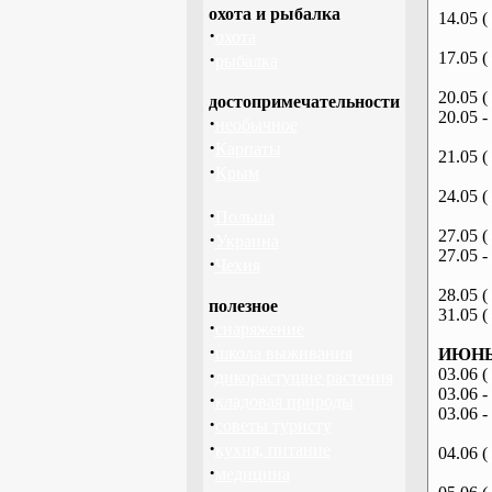
охота и рыбалка
14.05 (
·
охота
·
17.05 (
рыбалка
20.05 (
достопримечательности
20.05 -
·
необычное
·
Карпаты
21.05 (
·
Крым
24.05 (
·
Польша
27.05 (
·
Украина
27.05 -
·
Чехия
28.05 (
полезное
31.05 (
·
снаряжение
·
школа выживания
ИЮНЬ 
·
03.06 (
дикорастущие растения
03.06 -
·
кладовая природы
03.06 -
·
советы туристу
·
кухня, питание
04.06 (
·
медицина