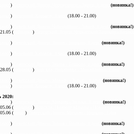
каяки
)
Северский Донец, Черемушное - Змиев, 1 день
(новинка!)
каяки
)
Вечерний Харьков, 3 часа
(18.00 - 21.00)
каяки
)
Северский Донец, Черемушное - Змиев, 1 день
(новинка!)
 21.05 (
байдарки
)
Северский Донец, Черкасский Бишкин - Балакле
каяки
)
Северский Донец, Змиев - Бишкин, 1 день
(новинка!)
каяки
)
Вечерний Харьков, 3 часа
(18.00 - 21.00)
каяки
)
Северский Донец, Змиев - Бишкин, 1 день
(новинка!)
 28.05 (
байдарки
)
Ворскла, Лихачевка - Михайловка, 2 дня
каяки
)
Северский Донец, Мохнач - Зидьки, 1 день
(новинка!)
каяки
)
Вечерний Харьков, 3 часа
(18.00 - 21.00)
2020:
каяки
)
Северский Донец, Мохнач - Зидьки, 1 день
(новинка!)
 05.06 (
байдарки
)
Ворскла, Нижние Млыны - Новые Санжары, 3 
 05.06 (
каяки
)
Северский Донец, Мохнач - Бишкин, 3 дня
каяки
)
Северский Донец, Змиев - Бишкин, 1 день
(новинка!)