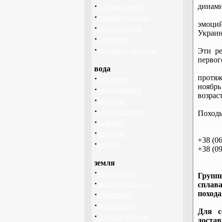
·
дина
горные лыжи
байдар
·
горные походы
эмоций
·
скалолазание
Украин
·
сноуборд
·
треккинг, походы
Эти ре
перво
вода
байдар
·
протяж
байдарки
ноябрь
·
виндсерфинг
возраст
·
дайвинг
·
катамаранинг
Походы
·
каякинг
http://
·
рафтинг
+38 (06
·
яхтинг
+38 (09
info@ba
земля
·
велотуризм
Группы
·
дальние страны
сплава
·
похода
геокэшинг
·
диггерство
Для с
·
конный туризм
доста