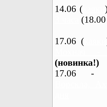
14.06 (
каяки
3 часа
(18.00 
17.06 (
каяки
Мохнач -
(новинка!)
17.06 - 
Ворскла, Ах
дня