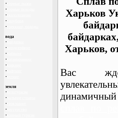
Сплав по
·
горные лыжи
·
горные походы
Харьков У
·
скалолазание
·
сноуборд
байдар
·
треккинг, походы
байдарках
вода
·
байдарки
Харьков, о
·
виндсерфинг
·
дайвинг
·
катамаранинг
·
каякинг
Вас жде
·
рафтинг
·
яхтинг
увлекательн
земля
·
велотуризм
динамичный
·
дальние страны
·
геокэшинг
сплав по ре
·
диггерство
·
конный туризм