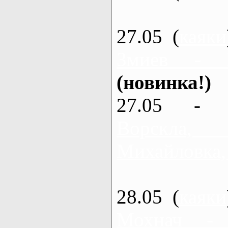
27.05 (
каяки
Змиев - 
(новинка!)
27.05 - 
Ворскла
Михайловка,
28.05 (
каяки
Мохнач -