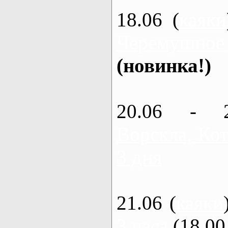
18.06 (
каяки
Черемушное
(новинка!)
20.06 - 
Ворскла, Кот
3 дня
21.06 (
каяки
3 часа
(18.00 