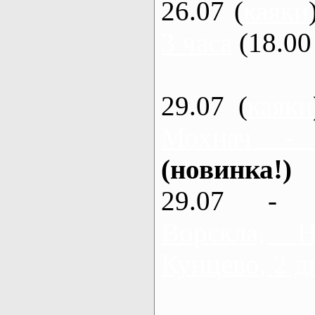
26.07 (
каяки
3 часа
(18.00 
29.07 (
каяки
Мохнач -
(новинка!)
29.07 - 
Ворскла,
Кунцево, 2 д