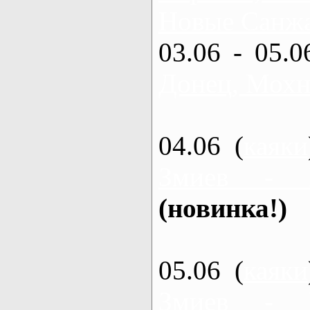
Новые Санжа
03.06 - 05.0
Донец, Мохн
04.06 (
каяки
Змиев - 
(новинка!)
05.06 (
каяки
Змиев - 