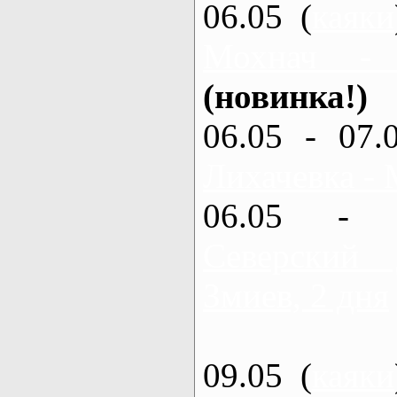
06.05 (
каяки
Мохнач -
(новинка!)
06.05 - 07.
Лихачевка - 
06.05 - 
Северский
Змиев, 2 дня
09.05 (
каяки