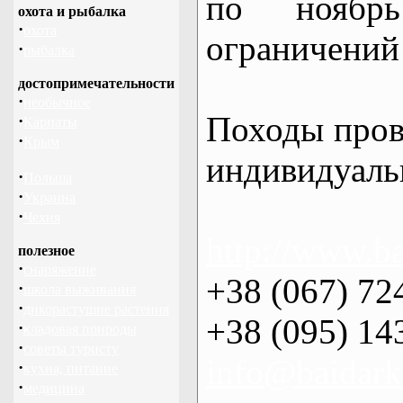
по нояб
охота и рыбалка
·
охота
ограничений 
·
рыбалка
достопримечательности
·
необычное
Походы пров
·
Карпаты
·
Крым
индивидуаль
·
Польша
·
Украина
·
Чехия
http://www.ba
полезное
·
снаряжение
+38 (067) 72
·
школа выживания
·
дикорастущие растения
+38 (095) 14
·
кладовая природы
·
советы туристу
info@baidark
·
кухня, питание
·
медицина