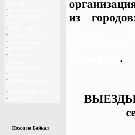
организаци
перевозки
·
байдарки Харьков
из городо
·
прогноз погоды
Украина
Днепр, П
·
каталог ссылок
·
байдарки Украина
·
Запорож
архив новостей
·
фотогалерея
·
Чернигов
.
достопримечательности
·
написать
администратору
·
опросы
·
рекомендовать нас
·
поиск по новостям
ВЫЕЗДЫ
·
карта сайта
с
Поход на Байкал