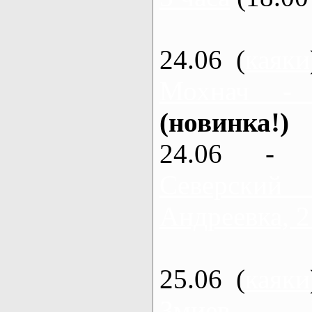
24.06 (
каяки
Мохнач -
(новинка!)
24.06 - 
Северский
Андреевка, 2
25.06 (
каяки
Змиев - 