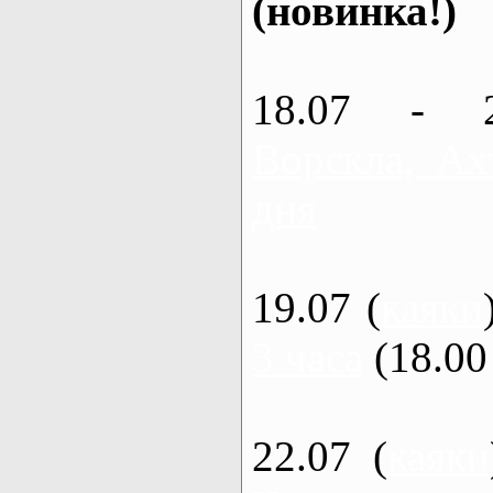
(новинка!)
18.07 - 
Ворскла, Ах
дня
19.07 (
каяки
3 часа
(18.00 
22.07 (
каяки