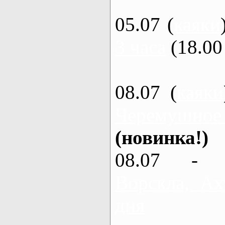
05.07 (
каяки
3 часа
(18.00 
08.07 (
каяки
Черемушное
(новинка!)
08.07 - 
Ворскла, Ах
дня