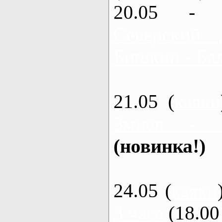
20.05 - 
Северский 
Бишкин - Бал
21.05 (
каяки
Змиев - 
(новинка!)
24.05 (
каяки
3 часа
(18.00 