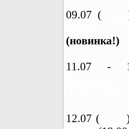
09.07 (
каяки
Змиев - 
(новинка!)
11.07 - 
Северский
Черкасский 
12.07 (
каяки