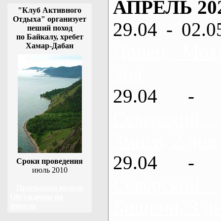
АПРЕЛЬ 20
"Клуб Активного
Отдыха" организует
29.04 - 02.0
пеший поход
по Байкалу, хребет
Донец, Мох
Хамар-Дабан
дня
29.04 - 
Северский
Змиев, 2 дня
29.04 - 
Сроки проведения
июль 2010
Северский
Программа похода
Обсуждение на
Бишкин, 3 д
форуме