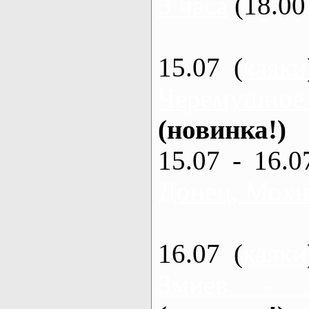
3 часа
(18.00 
15.07 (
каяки
Черемушное
(новинка!)
15.07 - 16.0
Донец, Мохна
16.07 (
каяки
Змиев - 