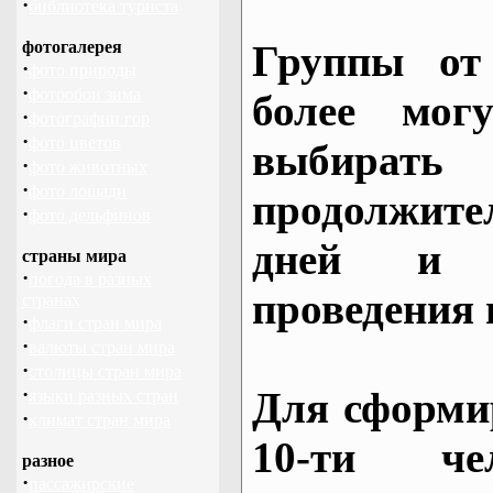
·
библиотека туриста
фотогалерея
Группы от
·
фото природы
·
фотообои зима
более могу
·
фотографии гор
·
фото цветов
выбирать
·
фото животных
·
фото лошади
продолжител
·
фото дельфинов
дней и 
страны мира
·
погода в разных
проведения 
странах
·
флаги стран мира
·
валюты стран мира
·
столицы стран мира
·
Для сформи
языки разных стран
·
климат стран мира
10-ти че
разное
·
пассажирские