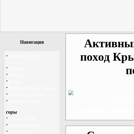
Активный
Навигация
поход Кр
·
Рейтинг сайтов
п
·
Главная
·
Форум
·
Клуб
·
Корпоративный отдых
·
Активный отдых
·
Детский туризм
горы
·
походы Крым
·
походы Украина
·
альпинизм