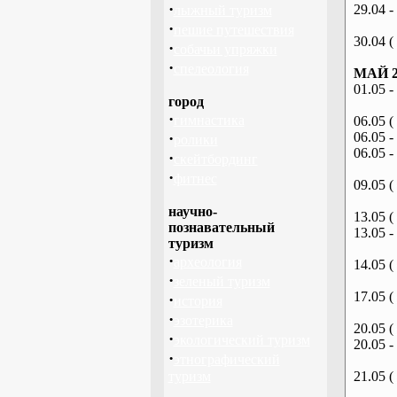
·
29.04 -
лыжный туризм
·
пешие путешествия
30.04 (
·
собачьи упряжки
·
спелеология
МАЙ 2
01.05 -
город
·
гимнастика
06.05 (
·
06.05 -
ролики
06.05 -
·
скейтбординг
·
фитнес
09.05 (
научно-
13.05 (
познавательный
13.05 -
туризм
·
археология
14.05 (
·
зеленый туризм
17.05 (
·
история
·
эзотерика
20.05 (
·
экологический туризм
20.05 -
·
этнографический
туризм
21.05 (