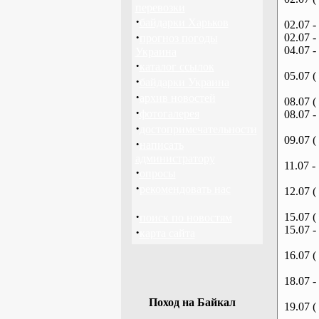
перевозки
·
байдарки Харьков
02.07 -
·
02.07 -
прогноз погоды
04.07 -
Украина
·
каталог ссылок
05.07 (
·
байдарки Украина
·
архив новостей
08.07 (
·
фотогалерея
08.07 -
·
достопримечательности
09.07 (
·
написать
администратору
11.07 -
·
опросы
·
рекомендовать нас
12.07 (
·
15.07 (
поиск по новостям
15.07 -
·
карта сайта
16.07 (
18.07 -
Поход на Байкал
19.07 (