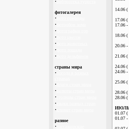
·
библиотека туриста
14.06 (
фотогалерея
·
фото природы
17.06 (
·
фотообои зима
17.06 -
·
фотографии гор
18.06 (
·
фото цветов
·
фото животных
20.06 -
·
фото лошади
·
21.06 (
фото дельфинов
24.06 (
страны мира
24.06 -
·
погода в разных
странах
25.06 (
·
флаги стран мира
·
валюты стран мира
28.06 (
·
столицы стран мира
28.06 (
·
языки разных стран
ИЮЛЬ 
·
климат стран мира
01.07 (
01.07 -
разное
·
пассажирские
02.07 (