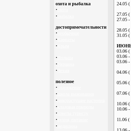
охота и рыбалка
24.05 (
·
охота
27.05 (
·
рыбалка
27.05 -
достопримечательности
28.05 (
·
необычное
31.05 (
·
Карпаты
·
ИЮНЬ 
Крым
03.06 (
03.06 -
·
Польша
03.06 -
·
Украина
·
Чехия
04.06 (
полезное
05.06 (
·
снаряжение
·
07.06 (
школа выживания
·
дикорастущие растения
10.06 (
·
кладовая природы
10.06 -
·
советы туристу
·
11.06 (
кухня, питание
·
медицина
13.06 -