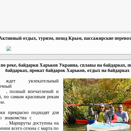
Активный отдых, туризм, поход Крым, пассажирские перево
по реке, байдарки Харьков Украина, сплавы на байдарках, п
байдарках, прокат байдарок Харьков, отдых на байдарках
ждет увлекательный
мичный
сплав по реке на
ках
, полный впечатлений и
, по самым красивым рекам
ы.
ки прекрасно подходят для
го знакомства с
походом на
ках
. Маршруты доступны на
ении всего сезона с марта по