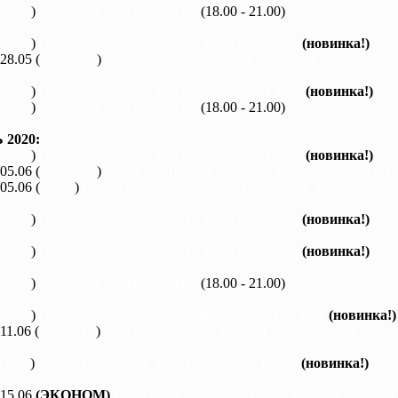
каяки
)
Вечерний Харьков, 3 часа
(18.00 - 21.00)
каяки
)
Северский Донец, Змиев - Бишкин, 1 день
(новинка!)
 28.05 (
байдарки
)
Ворскла, Лихачевка - Михайловка, 2 дня
каяки
)
Северский Донец, Мохнач - Зидьки, 1 день
(новинка!)
каяки
)
Вечерний Харьков, 3 часа
(18.00 - 21.00)
2020:
каяки
)
Северский Донец, Мохнач - Зидьки, 1 день
(новинка!)
 05.06 (
байдарки
)
Ворскла, Нижние Млыны - Новые Санжары, 3 
 05.06 (
каяки
)
Северский Донец, Мохнач - Бишкин, 3 дня
каяки
)
Северский Донец, Змиев - Бишкин, 1 день
(новинка!)
каяки
)
Северский Донец, Змиев - Бишкин, 1 день
(новинка!)
каяки
)
Вечерний Харьков, 3 часа
(18.00 - 21.00)
каяки
)
Северский Донец, Черемушное - Змиев, 1 день
(новинка!)
 11.06 (
байдарки
)
Северский Донец, Мохнач - Змиев, 2 дня
каяки
)
Северский Донец, Змиев - Бишкин, 1 день
(новинка!)
 15.06
(ЭКОНОМ)
Северский Донец, Мохнач - Черкасский Бишки