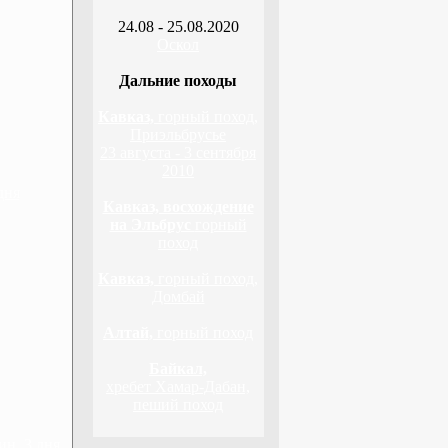
24.08 - 25.08.2020
Оскол
Дальние походы
Кавказ,
горный поход,
Приэльбрусье
23 августа - 3 сентября
2010
дня
Кавказ, восхождение
на Эльбрус
горный
поход
Кавказ,
горный поход,
Домбай
Алтай,
горный поход
Байкал,
хребет Хамар-Дабан,
пеший поход
н, 3 дня