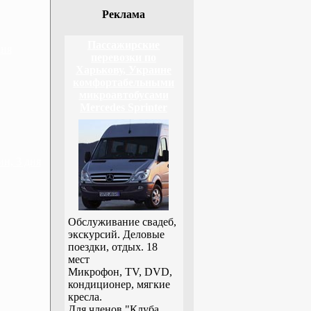
Реклама
Пассажирские
дня
перевозки по
Харькову, Украине
комфортабельными
микроавтобусами
Mercedes Sprinter
н, 3 дня
Обслуживание свадеб,
экскурсий. Деловые
поездки, отдых. 18
мест
Микрофон, TV, DVD,
кондиционер, мягкие
кресла.
Для членов "Клуба