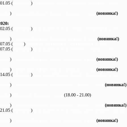
 01.05 (
байдарки
)
Северский Донец, Мохнач - Бишкин, 3 дня
каяки
)
Северский Донец, Змиев - Бишкин, 1 день
(новинка!)
020:
 02.05 (
байдарки
)
Северский Донец, Змиев - Андреевка, 2 дня
каяки
)
Северский Донец, Мохнач - Зидьки, 1 день
(новинка!)
 07.05 (
каяки
)
Ворскла, Лихачевка - Михайловка, 2 дня
 07.05 (
байдарки
)
Северский Донец, Мохнач - Змиев, 2 дня
каяки
)
Северский Донец, Змиев - Бишкин, 1 день
(новинка!)
каяки
)
Северский Донец, Змиев - Бишкин, 1 день
(новинка!)
 14.05 (
байдарки
)
Северский Донец, Змиев - Андреевка, 2 дня
каяки
)
Северский Донец, Черемушное - Змиев, 1 день
(новинка!)
каяки
)
Вечерний Харьков, 3 часа
(18.00 - 21.00)
каяки
)
Северский Донец, Черемушное - Змиев, 1 день
(новинка!)
 21.05 (
байдарки
)
Северский Донец, Черкасский Бишкин - Балакле
каяки
)
Северский Донец, Змиев - Бишкин, 1 день
(новинка!)