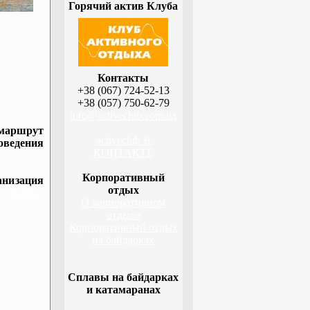
Горячий актив Клуба
Контакты
+38 (067) 724-52-13
+38 (057) 750-62-79
info@activeclub.com.ua
 маршрут
activeclub В
оведения
КОНТАКТЕ
Корпоративный
низация
отдых
а, Сумы,
О корпоративном
отдыхе
Корпоративный отдых
на байдарках
Сплавы на байдарках
и катамаранах