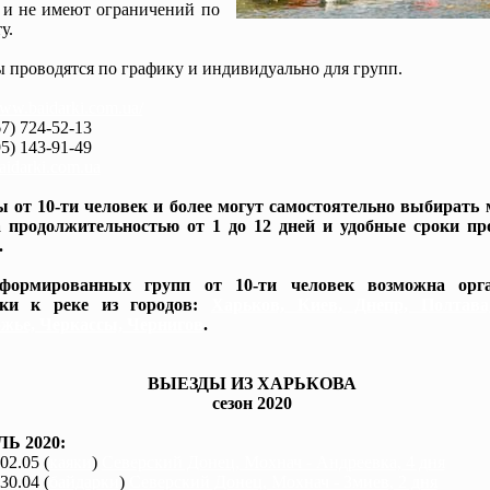
 и не имеют ограничений по
у.
 проводятся по графику и индивидуально для групп.
www.baidarki.com.ua/
7) 724-52-13
5) 143-91-49
idarki.com.ua
 от 10-ти человек и более могут самостоятельно выбирать
 продолжительностью от 1 до 12 дней и удобные сроки пр
.
формированных групп от 10-ти человек возможна орга
вки к реке из городов:
Харьков, Киев, Днепр, Полтав
жье, Черкассы, Чернигов
.
ВЫЕЗДЫ ИЗ ХАРЬКОВА
сезон 2020
Ь 2020:
 02.05 (
каяки
)
Северский Донец, Мохнач - Андреевка, 4 дня
 30.04 (
байдарки
)
Северский Донец, Мохнач - Змиев, 2 дня