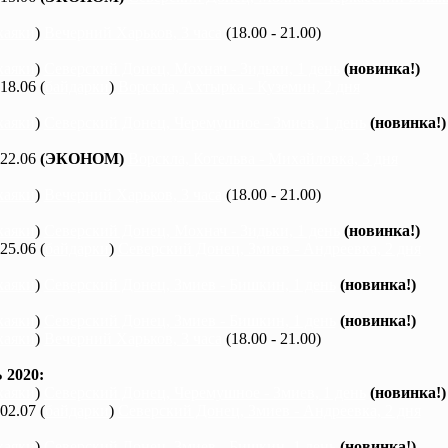
каяки
)
Вечерний Харьков, 3 часа
(18.00 - 21.00)
каяки
)
Северский Донец, Мохнач - Зидьки, 1 день
(новинка!)
 18.06 (
байдарки
)
Ворскла, Ахтырка - Куземин, 2 дня
каяки
)
Северский Донец, Черемушное - Змиев, 1 день
(новинка!)
 22.06
(ЭКОНОМ)
Ворскла, Котельва - Михайловка, 3 дня
каяки
)
Вечерний Харьков, 3 часа
(18.00 - 21.00)
каяки
)
Северский Донец, Мохнач - Зидьки, 1 день
(новинка!)
 25.06 (
байдарки
)
Северский Донец, Змиев - Андреевка, 2 дня
каяки
)
Северский Донец, Змиев - Бишкин, 1 день
(новинка!)
каяки
)
Северский Донец, Змиев - Бишкин, 1 день
(новинка!)
каяки
)
Вечерний Харьков, 3 часа
(18.00 - 21.00)
2020:
каяки
)
Северский Донец, Черемушное - Змиев, 1 день
(новинка!)
 02.07 (
байдарки
)
Северский Донец, Змиев - Андреевка, 2 дня
каяки
)
Северский Донец, Змиев - Бишкин, 1 день
(новинка!)