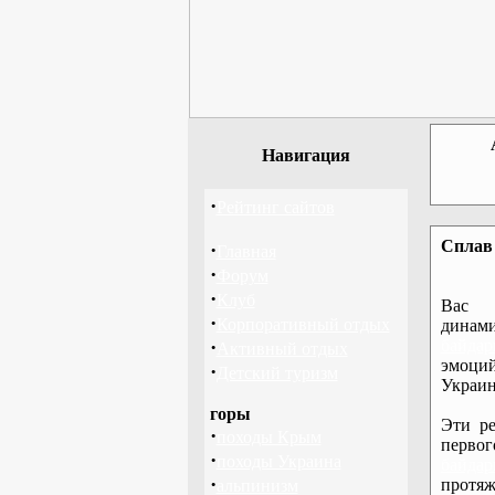
Навигация
·
Рейтинг сайтов
Сплав 
·
Главная
·
Форум
·
Клуб
Вас 
·
Корпоративный отдых
дина
·
байдар
Активный отдых
эмоций
·
Детский туризм
Украин
горы
Эти ре
·
походы Крым
перво
·
походы Украина
байдар
·
протяж
альпинизм