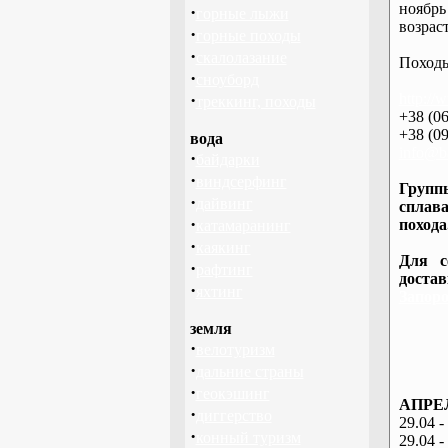
ноябрь
·
горные лыжи
возраст
·
горные походы
·
скалолазание
Походы
·
сноуборд
·
http://
треккинг, походы
+38 (06
+38 (09
вода
info@ba
·
байдарки
·
виндсерфинг
Группы
·
дайвинг
сплава
·
похода
катамаранинг
·
каякинг
Для с
·
рафтинг
доста
·
яхтинг
Запоро
земля
·
велотуризм
·
дальние страны
·
геокэшинг
АПРЕЛ
·
диггерство
29.04 -
·
конный туризм
29.04 -