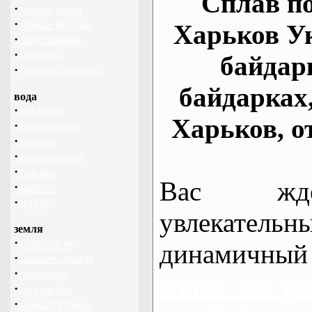
Сплав по
·
горные лыжи
·
горные походы
Харьков У
·
скалолазание
·
сноуборд
байдар
·
треккинг, походы
байдарках
вода
·
байдарки
Харьков, о
·
виндсерфинг
·
дайвинг
·
катамаранинг
·
каякинг
Вас жде
·
рафтинг
·
яхтинг
увлекательн
земля
·
велотуризм
динамичный
·
дальние страны
·
геокэшинг
сплав по ре
·
диггерство
·
конный туризм