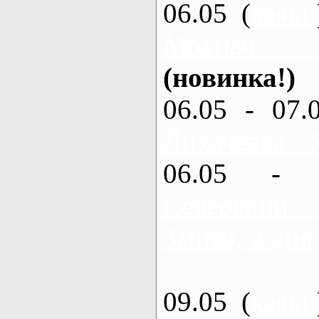
06.05 (
каяки
Мохнач -
(новинка!)
06.05 - 07.
Лихачевка - 
06.05 - 
Северский
Змиев, 2 дня
09.05 (
каяки