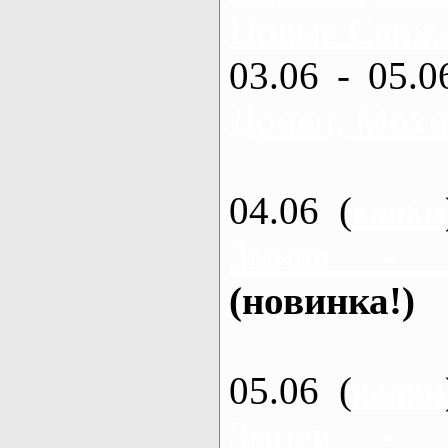
Новые Санжа
03.06 - 05.0
Донец, Мохн
04.06 (
каяки
Змиев - 
(новинка!)
05.06 (
каяки
Змиев - 