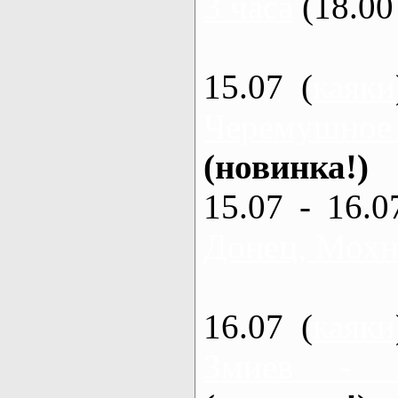
3 часа
(18.00 
15.07 (
каяки
Черемушное
(новинка!)
15.07 - 16.0
Донец, Мохна
16.07 (
каяки
Змиев - 