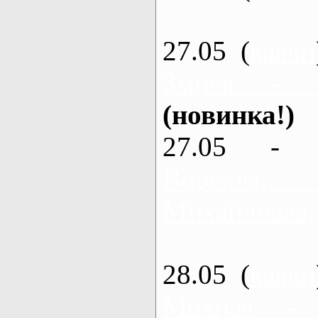
27.05 (
каяки
Змиев - 
(новинка!)
27.05 - 
Ворскла
Михайловка,
28.05 (
каяки
Мохнач -