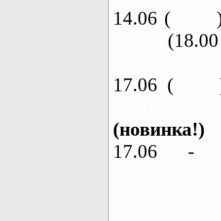
14.06 (
каяки
3 часа
(18.00 
17.06 (
каяки
Мохнач -
(новинка!)
17.06 - 
Ворскла, Ах
дня