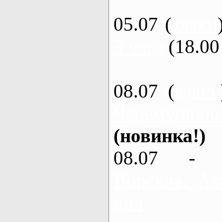
05.07 (
каяки
3 часа
(18.00 
08.07 (
каяки
Черемушное
(новинка!)
08.07 - 
Ворскла, Ах
дня