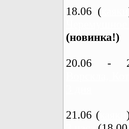
18.06 (
каяки
Черемушное
(новинка!)
20.06 - 
Ворскла, Кот
3 дня
21.06 (
каяки
3 часа
(18.00 