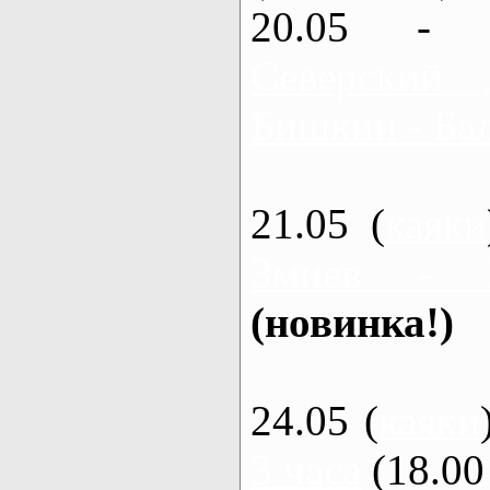
20.05 - 
Северский 
Бишкин - Бал
21.05 (
каяки
Змиев - 
(новинка!)
24.05 (
каяки
3 часа
(18.00 