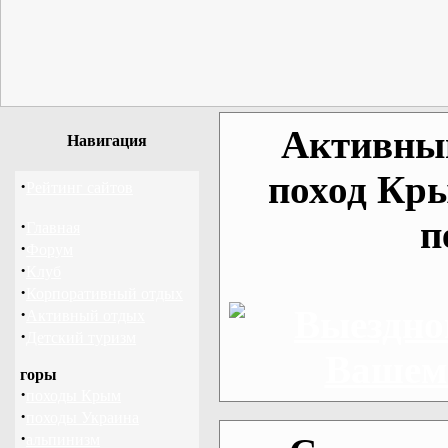
Активный
Навигация
поход Кр
·
Рейтинг сайтов
п
·
Главная
·
Форум
·
Клуб
·
Корпоративный отдых
·
Активный отдых
·
Детский туризм
горы
·
походы Крым
·
походы Украина
·
альпинизм