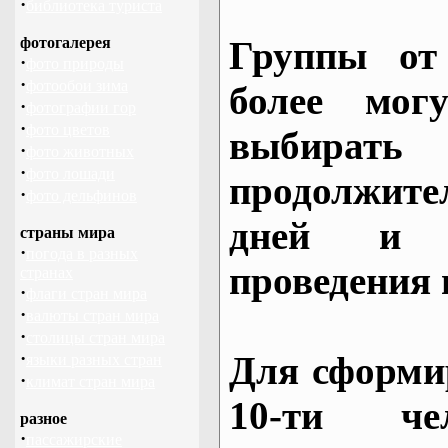
·
библиотека туриста
фотогалерея
Группы от
·
фото природы
·
фотообои зима
более могу
·
фотографии гор
·
фото цветов
выбирать
·
фото животных
·
фото лошади
продолжител
·
фото дельфинов
дней и 
страны мира
·
погода в разных
проведения 
странах
·
флаги стран мира
·
валюты стран мира
·
столицы стран мира
·
Для сформи
языки разных стран
·
климат стран мира
10-ти че
разное
·
пассажирские