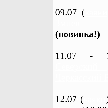
09.07 (
каяки
Змиев - 
(новинка!)
11.07 - 
Северский
Черкасский 
12.07 (
каяки