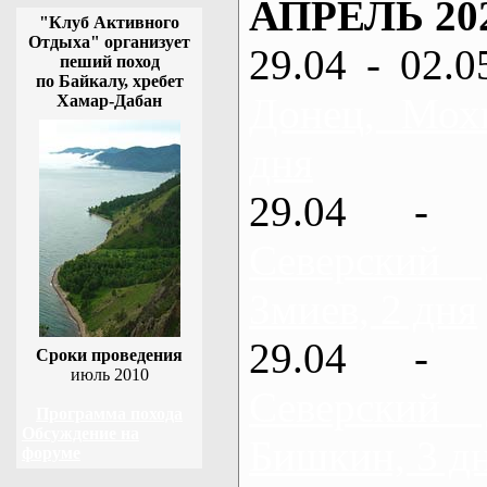
АПРЕЛЬ 20
"Клуб Активного
Отдыха" организует
29.04 - 02.0
пеший поход
по Байкалу, хребет
Донец, Мох
Хамар-Дабан
дня
29.04 - 
Северский
Змиев, 2 дня
29.04 - 
Сроки проведения
июль 2010
Северский
Программа похода
Обсуждение на
Бишкин, 3 д
форуме