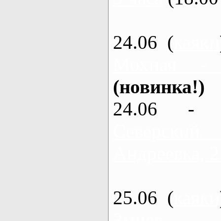
24.06 (
каяки
Мохнач -
(новинка!)
24.06 - 
Северский
Андреевка, 2
25.06 (
каяки
Змиев - 