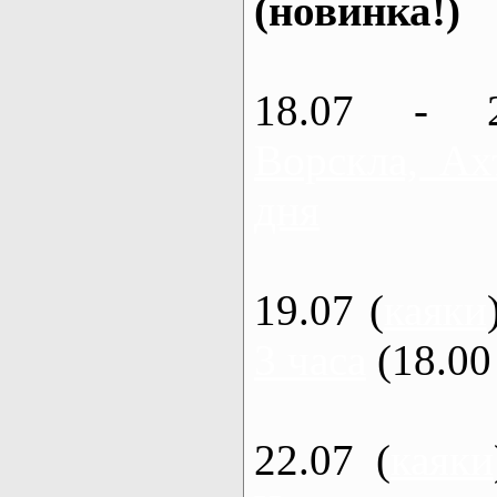
(новинка!)
18.07 - 
Ворскла, Ах
дня
19.07 (
каяки
3 часа
(18.00 
22.07 (
каяки