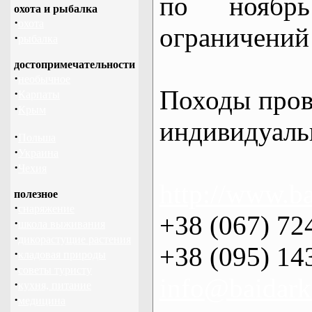
по нояб
охота и рыбалка
·
охота
ограничений 
·
рыбалка
достопримечательности
·
необычное
Походы пров
·
Карпаты
·
Крым
индивидуаль
·
Польша
·
Украина
·
Чехия
http://www.ba
полезное
·
снаряжение
+38 (067) 72
·
школа выживания
·
дикорастущие растения
+38 (095) 14
·
кладовая природы
·
советы туристу
info@baidark
·
кухня, питание
·
медицина