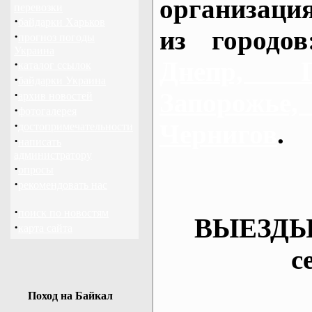
организаци
перевозки
·
байдарки Харьков
из городо
·
прогноз погоды
Украина
Днепр, П
·
каталог ссылок
·
байдарки Украина
·
Запорож
архив новостей
·
фотогалерея
·
Чернигов
.
достопримечательности
·
написать
администратору
·
опросы
·
рекомендовать нас
·
поиск по новостям
ВЫЕЗДЫ
·
карта сайта
с
Поход на Байкал