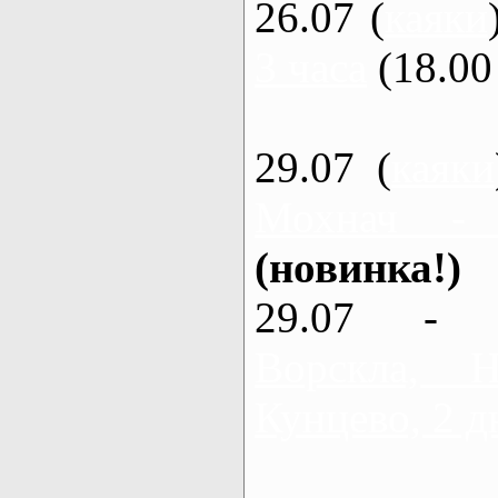
26.07 (
каяки
3 часа
(18.00 
29.07 (
каяки
Мохнач -
(новинка!)
29.07 - 
Ворскла,
Кунцево, 2 д