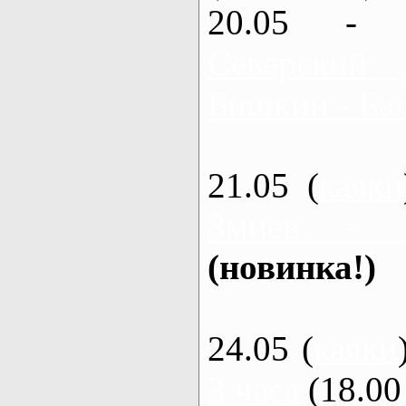
20.05 - 
Северский 
Бишкин - Бал
21.05 (
каяки
Змиев - 
(новинка!)
24.05 (
каяки
3 часа
(18.00 