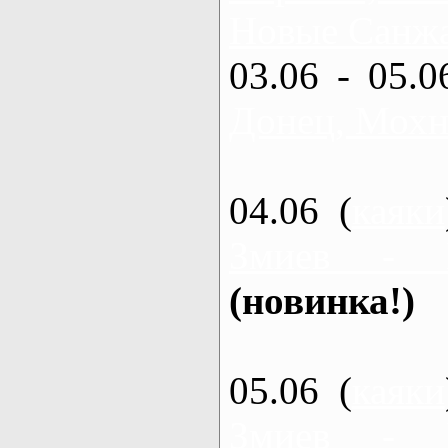
Новые Санжа
03.06 - 05.0
Донец, Мохн
04.06 (
каяки
Змиев - 
(новинка!)
05.06 (
каяки
Змиев - 