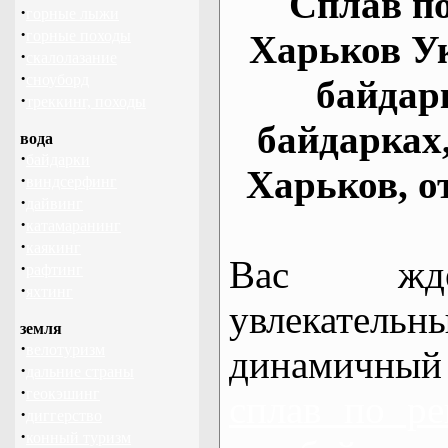
Сплав по
·
горные лыжи
·
горные походы
Харьков У
·
скалолазание
·
сноуборд
байдар
·
треккинг, походы
байдарках
вода
·
байдарки
Харьков, о
·
виндсерфинг
·
дайвинг
·
катамаранинг
·
каякинг
Вас жде
·
рафтинг
·
яхтинг
увлекательн
земля
·
велотуризм
динамичный
·
дальние страны
·
геокэшинг
сплав по ре
·
диггерство
·
конный туризм