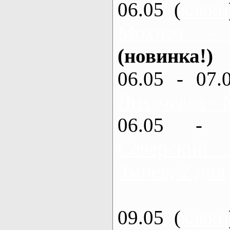
06.05 (
каяки
Мохнач -
(новинка!)
06.05 - 07.
Лихачевка - 
06.05 - 
Северский
Змиев, 2 дня
09.05 (
каяки