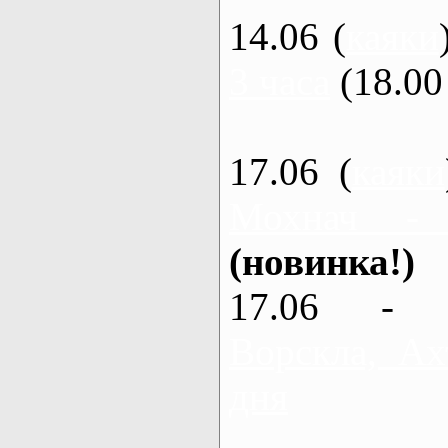
14.06 (
каяки
3 часа
(18.00 
17.06 (
каяки
Мохнач -
(новинка!)
17.06 - 
Ворскла, Ах
дня