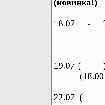
(новинка!)
18.07 - 
Ворскла, Ах
дня
19.07 (
каяки
3 часа
(18.00 
22.07 (
каяки