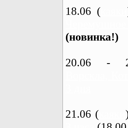
18.06 (
каяки
Черемушное
(новинка!)
20.06 - 
Ворскла, Кот
3 дня
21.06 (
каяки
3 часа
(18.00 