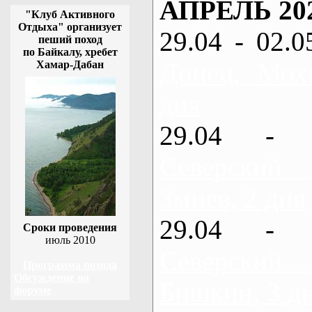
АПРЕЛЬ 20
"Клуб Активного
Отдыха" организует
29.04 - 02.0
пеший поход
по Байкалу, хребет
Донец, Мох
Хамар-Дабан
дня
29.04 - 
Северский
Змиев, 2 дня
29.04 - 
Сроки проведения
июль 2010
Северский
Программа похода
Обсуждение на
Бишкин, 3 д
форуме