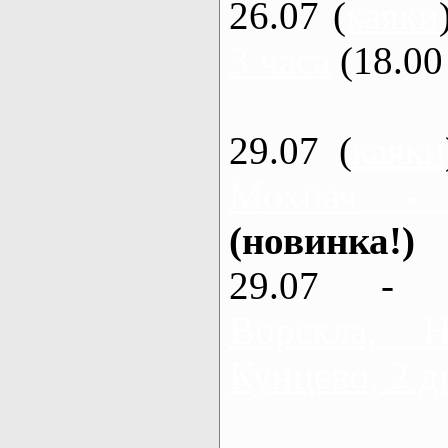
26.07 (
каяки
3 часа
(18.00 
29.07 (
каяки
Мохнач -
(новинка!)
29.07 - 
Ворскла,
Кунцево, 2 д