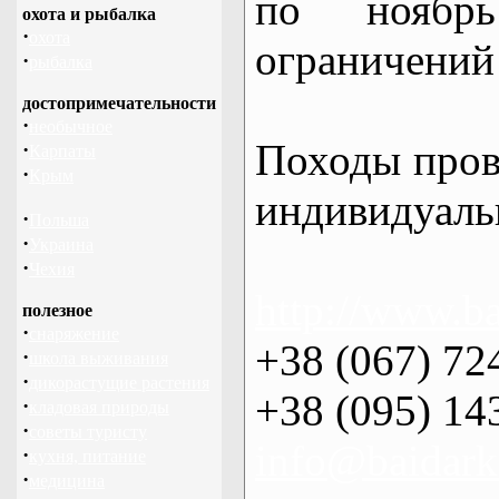
по нояб
охота и рыбалка
·
охота
ограничений 
·
рыбалка
достопримечательности
·
необычное
Походы пров
·
Карпаты
·
Крым
индивидуаль
·
Польша
·
Украина
·
Чехия
http://www.ba
полезное
·
снаряжение
+38 (067) 72
·
школа выживания
·
дикорастущие растения
+38 (095) 14
·
кладовая природы
·
советы туристу
info@baidark
·
кухня, питание
·
медицина