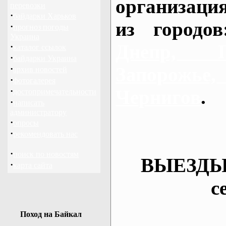
организаци
перевозки
·
байдарки Харьков
из городо
·
прогноз погоды
Украина
Днепр, П
·
каталог ссылок
·
байдарки Украина
·
Запорож
архив новостей
·
фотогалерея
·
Чернигов
.
достопримечательности
·
написать
администратору
·
опросы
·
рекомендовать нас
·
поиск по новостям
ВЫЕЗДЫ
·
карта сайта
с
Поход на Байкал