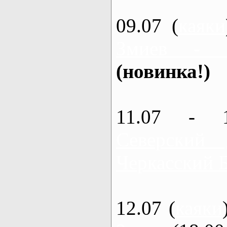
09.07 (
каяки
Змиев - 
(новинка!)
11.07 - 
Северский
Черкасский 
12.07 (
каяки