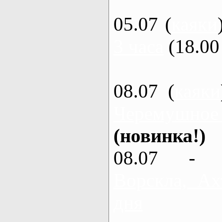
05.07 (
каяки
3 часа
(18.00 
08.07 (
каяки
Черемушное
(новинка!)
08.07 - 
Ворскла, Ах
дня