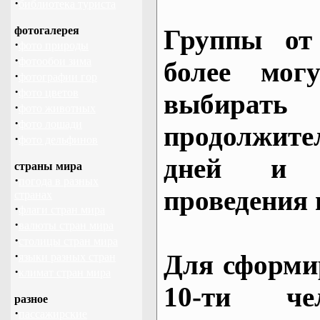
·
библиотека туриста
фотогалерея
Группы от
·
фото природы
·
фотообои зима
более могу
·
фотографии гор
·
фото цветов
выбирать
·
фото животных
·
фото лошади
продолжител
·
фото дельфинов
дней и 
страны мира
·
погода в разных
проведения 
странах
·
флаги стран мира
·
валюты стран мира
·
столицы стран мира
·
Для сформи
языки разных стран
·
климат стран мира
10-ти че
разное
·
пассажирские