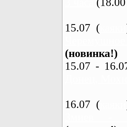
3 часа
(18.00 
15.07 (
каяки
Черемушное
(новинка!)
15.07 - 16.0
Донец, Мохна
16.07 (
каяки
Змиев - 