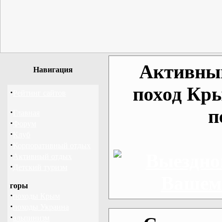
Активный
Навигация
поход Кр
·
Рейтинг сайтов
п
·
Главная
·
Форум
·
Клуб
·
Корпоративный отдых
·
Активный отдых
·
Детский туризм
горы
·
походы Крым
·
походы Украина
·
альпинизм