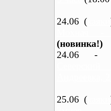
24.06 (
каяки
Мохнач -
(новинка!)
24.06 - 
Северский
Андреевка, 2
25.06 (
каяки
Змиев - 