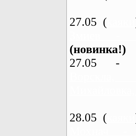
27.05 (
каяки
Змиев - 
(новинка!)
27.05 - 
Ворскла
Михайловка,
28.05 (
каяки
Мохнач -