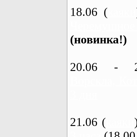
18.06 (
каяки
Черемушное
(новинка!)
20.06 - 
Ворскла, Кот
3 дня
21.06 (
каяки
3 часа
(18.00 