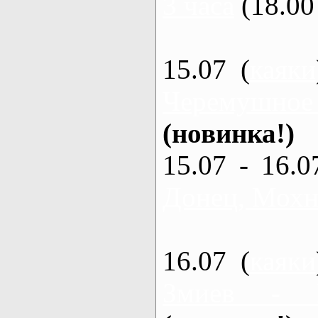
3 часа
(18.00 
15.07 (
каяки
Черемушное
(новинка!)
15.07 - 16.0
Донец, Мохна
16.07 (
каяки
Змиев - 