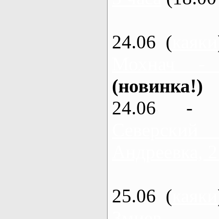
24.06 (
каяки
Мохнач -
(новинка!)
24.06 - 
Северский
Андреевка, 2
25.06 (
каяки
Змиев - 