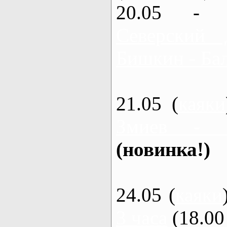
20.05 - 
Северский 
Бишкин - Бал
21.05 (
каяки
Змиев - 
(новинка!)
24.05 (
каяки
3 часа
(18.00 