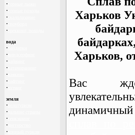
Сплав по
·
горные лыжи
·
горные походы
Харьков У
·
скалолазание
·
сноуборд
байдар
·
треккинг, походы
байдарках
вода
·
байдарки
Харьков, о
·
виндсерфинг
·
дайвинг
·
катамаранинг
·
каякинг
Вас жде
·
рафтинг
·
яхтинг
увлекательн
земля
·
велотуризм
динамичный
·
дальние страны
·
геокэшинг
сплав по ре
·
диггерство
·
конный туризм