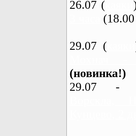
26.07 (
каяки
3 часа
(18.00 
29.07 (
каяки
Мохнач -
(новинка!)
29.07 - 
Ворскла,
Кунцево, 2 д