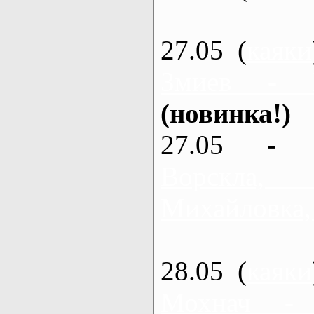
27.05 (
каяки
Змиев - 
(новинка!)
27.05 - 
Ворскла
Михайловка,
28.05 (
каяки
Мохнач -