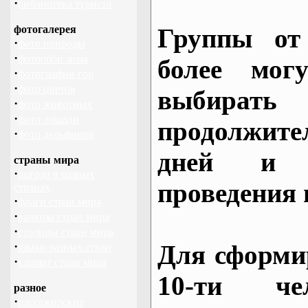
·
библиотека туриста
фотогалерея
Группы от
·
фото природы
·
фотообои зима
более могу
·
фотографии гор
·
фото цветов
выбирать
·
фото животных
·
фото лошади
продолжител
·
фото дельфинов
дней и 
страны мира
·
погода в разных
проведения 
странах
·
флаги стран мира
·
валюты стран мира
·
столицы стран мира
·
Для сформи
языки разных стран
·
климат стран мира
10-ти че
разное
·
пассажирские