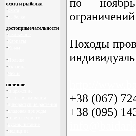
по нояб
охота и рыбалка
·
охота
ограничений 
·
рыбалка
достопримечательности
·
необычное
Походы пров
·
Карпаты
·
Крым
индивидуаль
·
Польша
·
Украина
·
Чехия
http://www.ba
полезное
·
снаряжение
+38 (067) 72
·
школа выживания
·
дикорастущие растения
+38 (095) 14
·
кладовая природы
·
советы туристу
info@baidark
·
кухня, питание
·
медицина