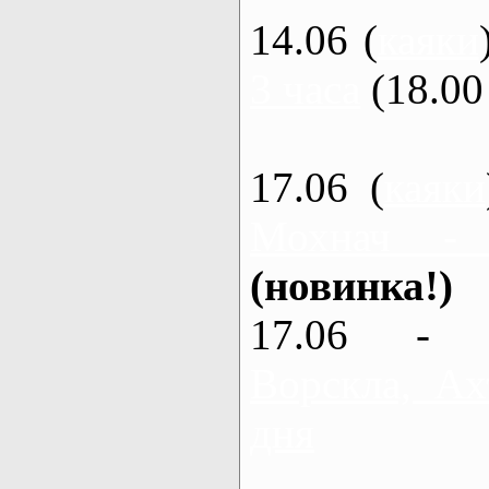
14.06 (
каяки
3 часа
(18.00 
17.06 (
каяки
Мохнач -
(новинка!)
17.06 - 
Ворскла, Ах
дня