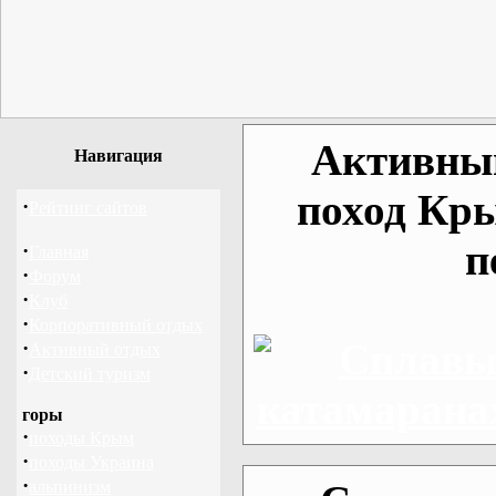
Активный
Навигация
поход Кр
·
Рейтинг сайтов
п
·
Главная
·
Форум
·
Клуб
·
Корпоративный отдых
·
Активный отдых
·
Детский туризм
горы
·
походы Крым
·
походы Украина
·
альпинизм