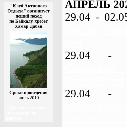
АПРЕЛЬ 20
"Клуб Активного
Отдыха" организует
29.04 - 02.0
пеший поход
по Байкалу, хребет
Донец, Мох
Хамар-Дабан
дня
29.04 - 
Северский
Змиев, 2 дня
29.04 - 
Сроки проведения
июль 2010
Северский
Программа похода
Обсуждение на
Бишкин, 3 д
форуме