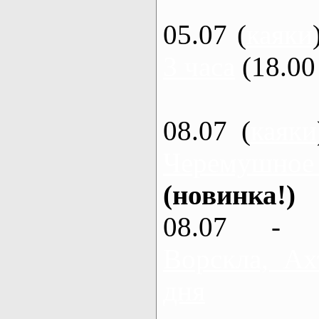
05.07 (
каяки
3 часа
(18.00 
08.07 (
каяки
Черемушное
(новинка!)
08.07 - 
Ворскла, Ах
дня