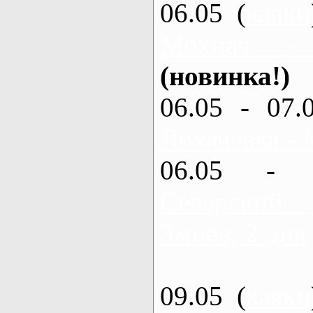
06.05 (
каяки
Мохнач -
(новинка!)
06.05 - 07.
Лихачевка - 
06.05 - 
Северский
Змиев, 2 дня
09.05 (
каяки