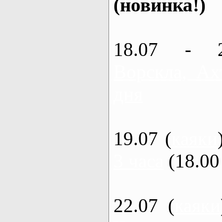
(новинка!)
18.07 - 
Ворскла, Ах
дня
19.07 (
каяки
3 часа
(18.00 
22.07 (
каяки