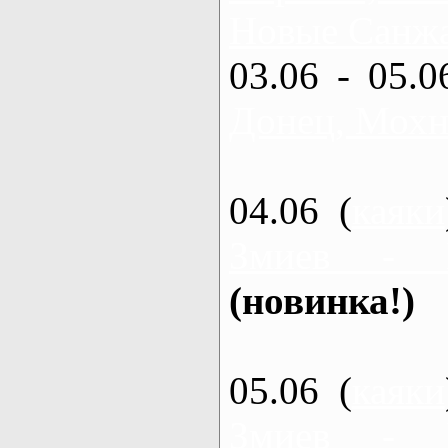
Новые Санжа
03.06 - 05.0
Донец, Мохн
04.06 (
каяки
Змиев - 
(новинка!)
05.06 (
каяки
Змиев - 