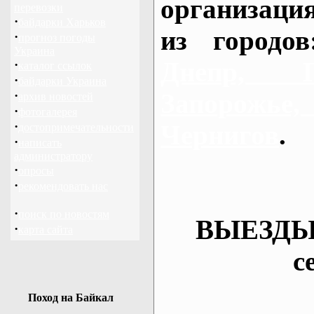
организаци
перевозки
·
байдарки Харьков
из городо
·
прогноз погоды
Украина
Днепр, П
·
каталог ссылок
·
байдарки Украина
·
Запорож
архив новостей
·
фотогалерея
·
Чернигов
.
достопримечательности
·
написать
администратору
·
опросы
·
рекомендовать нас
·
поиск по новостям
ВЫЕЗДЫ
·
карта сайта
с
Поход на Байкал