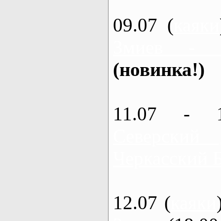
09.07 (
каяки
Змиев - 
(новинка!)
11.07 - 
Северский
Черкасский 
12.07 (
каяки