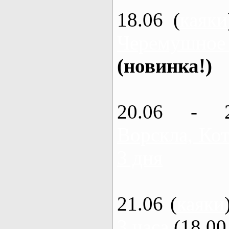
18.06 (
каяки
Черемушное
(новинка!)
20.06 - 
Ворскла, Кот
3 дня
21.06 (
каяки
3 часа
(18.00 