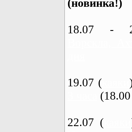
(новинка!)
18.07 - 
Ворскла, Ах
дня
19.07 (
каяки
3 часа
(18.00 
22.07 (
каяки