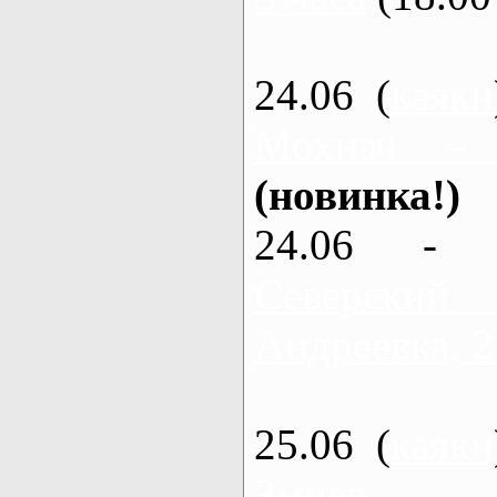
24.06 (
каяки
Мохнач -
(новинка!)
24.06 - 
Северский
Андреевка, 2
25.06 (
каяки
Змиев - 