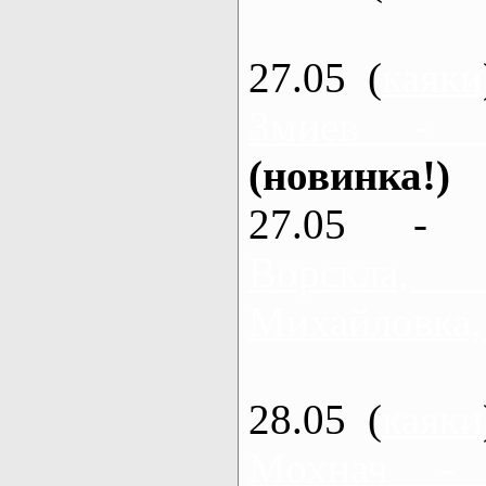
27.05 (
каяки
Змиев - 
(новинка!)
27.05 - 
Ворскла
Михайловка,
28.05 (
каяки
Мохнач -