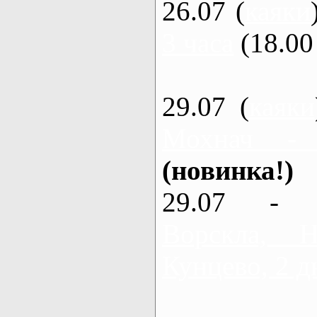
26.07 (
каяки
3 часа
(18.00 
29.07 (
каяки
Мохнач -
(новинка!)
29.07 - 
Ворскла,
Кунцево, 2 д