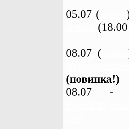
05.07 (
каяки
3 часа
(18.00 
08.07 (
каяки
Черемушное
(новинка!)
08.07 - 
Ворскла, Ах
дня