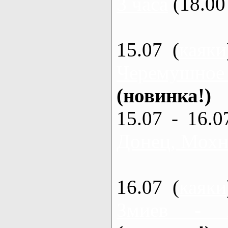
3 часа
(18.00 
15.07 (
каяки
Черемушное
(новинка!)
15.07 - 16.0
Донец, Мохна
16.07 (
каяки
Змиев - 