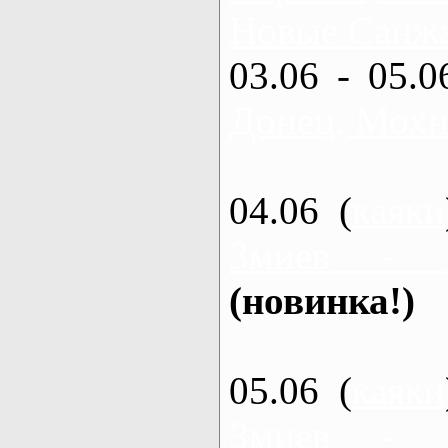
Новые Санжа
03.06 - 05.0
Донец, Мохн
04.06 (
каяки
Змиев - 
(новинка!)
05.06 (
каяки
Змиев - 