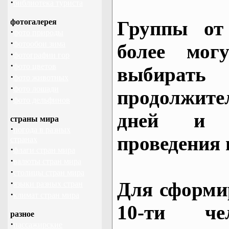
·
библиотека туриста
фотогалерея
Группы от
·
фото природы
·
фотообои зима
более могу
·
фотографии гор
·
фото цветов
выбирать
·
фото животных
·
фото лошади
продолжител
·
фото дельфинов
дней и 
страны мира
·
погода в разных
проведения 
странах
·
флаги стран мира
·
валюты стран мира
·
столицы стран мира
·
Для сформи
языки разных стран
·
климат стран мира
10-ти че
разное
·
пассажирские