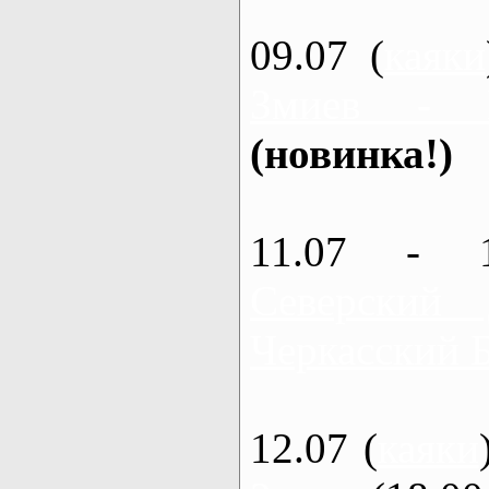
09.07 (
каяки
Змиев - 
(новинка!)
11.07 - 
Северский
Черкасский 
12.07 (
каяки