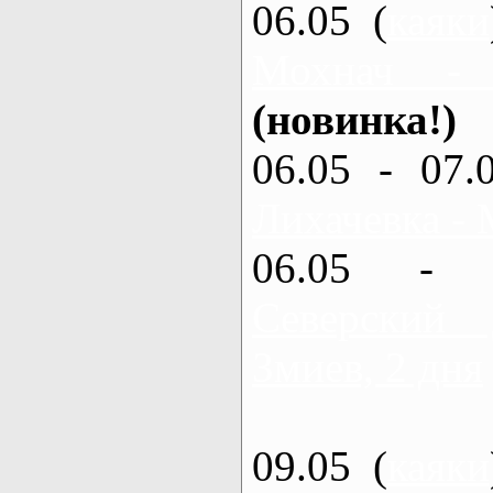
06.05 (
каяки
Мохнач -
(новинка!)
06.05 - 07.
Лихачевка - 
06.05 - 
Северский
Змиев, 2 дня
09.05 (
каяки