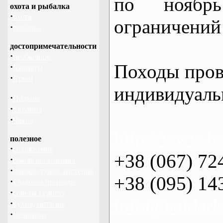
по нояб
охота и рыбалка
·
охота
ограничений 
·
рыбалка
достопримечательности
·
необычное
Походы пров
·
Карпаты
·
Крым
индивидуаль
·
Польша
·
Украина
·
Чехия
http://www.ba
полезное
·
снаряжение
+38 (067) 72
·
школа выживания
·
дикорастущие растения
+38 (095) 14
·
кладовая природы
·
советы туристу
info@baidark
·
кухня, питание
·
медицина