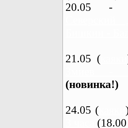
20.05 - 
Северский 
Бишкин - Бал
21.05 (
каяки
Змиев - 
(новинка!)
24.05 (
каяки
3 часа
(18.00 