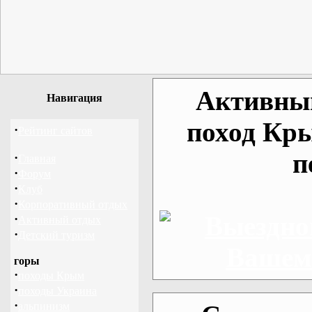
Активный
Навигация
поход Кр
·
Рейтинг сайтов
п
·
Главная
·
Форум
·
Клуб
·
Корпоративный отдых
·
Активный отдых
·
Детский туризм
горы
·
походы Крым
·
походы Украина
·
альпинизм