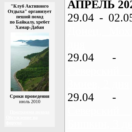
АПРЕЛЬ 20
"Клуб Активного
Отдыха" организует
29.04 - 02.0
пеший поход
по Байкалу, хребет
Донец, Мох
Хамар-Дабан
дня
29.04 - 
Северский
Змиев, 2 дня
29.04 - 
Сроки проведения
июль 2010
Северский
Программа похода
Обсуждение на
Бишкин, 3 д
форуме