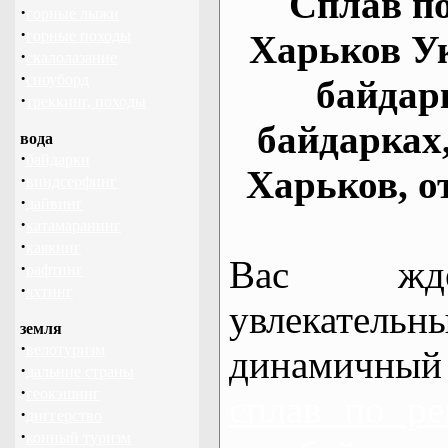
Сплав по
·
горные лыжи
·
горные походы
Харьков У
·
скалолазание
·
сноуборд
байдар
·
треккинг, походы
байдарках
вода
·
байдарки
Харьков, о
·
виндсерфинг
·
дайвинг
·
катамаранинг
·
каякинг
Вас жде
·
рафтинг
·
яхтинг
увлекательн
земля
·
велотуризм
динамичный
·
дальние страны
·
геокэшинг
сплав по ре
·
диггерство
·
конный туризм