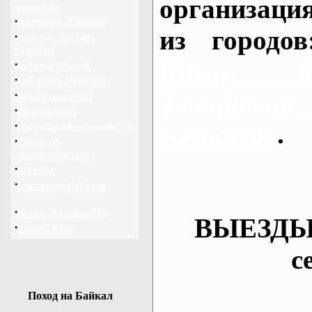
организаци
перевозки
·
байдарки Харьков
из городо
·
прогноз погоды
Украина
Днепр, П
·
каталог ссылок
·
байдарки Украина
·
Запорож
архив новостей
·
фотогалерея
·
Чернигов
.
достопримечательности
·
написать
администратору
·
опросы
·
рекомендовать нас
·
поиск по новостям
ВЫЕЗДЫ
·
карта сайта
с
Поход на Байкал