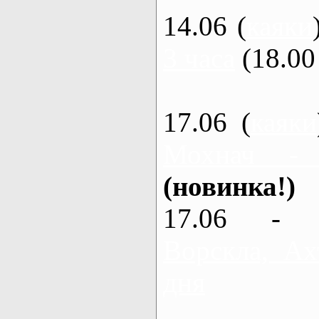
14.06 (
каяки
3 часа
(18.00 
17.06 (
каяки
Мохнач -
(новинка!)
17.06 - 
Ворскла, Ах
дня