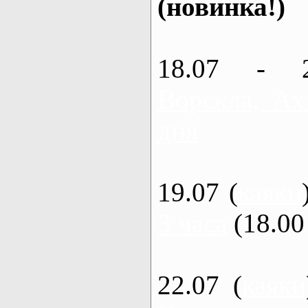
(новинка!)
18.07 - 
Ворскла, Ах
дня
19.07 (
каяки
3 часа
(18.00 
22.07 (
каяки