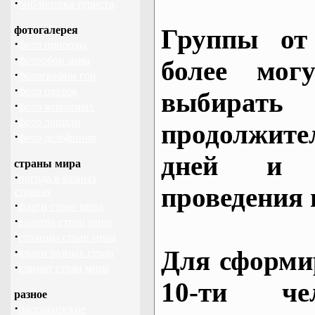
·
библиотека туриста
фотогалерея
Группы от
·
фото природы
·
фотообои зима
более могу
·
фотографии гор
·
фото цветов
выбирать
·
фото животных
·
фото лошади
продолжител
·
фото дельфинов
дней и 
страны мира
·
погода в разных
проведения 
странах
·
флаги стран мира
·
валюты стран мира
·
столицы стран мира
·
Для сформи
языки разных стран
·
климат стран мира
10-ти че
разное
·
пассажирские