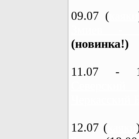
09.07 (
каяки
Змиев - 
(новинка!)
11.07 - 
Северский
Черкасский 
12.07 (
каяки