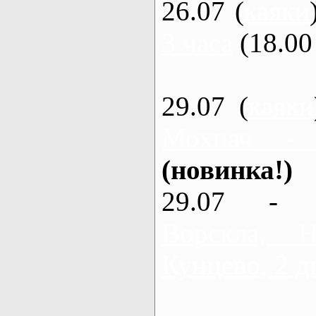
26.07 (
каяки
3 часа
(18.00 
29.07 (
каяки
Мохнач -
(новинка!)
29.07 - 
Ворскла,
Кунцево, 2 д