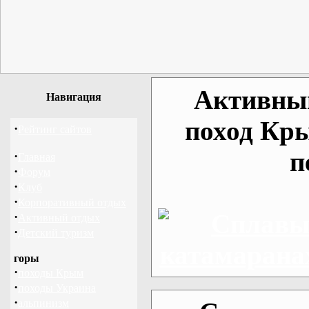
Активный
Навигация
поход Кр
·
Рейтинг сайтов
п
·
Главная
·
Форум
·
Клуб
·
Корпоративный отдых
·
Активный отдых
·
Детский туризм
горы
·
походы Крым
·
походы Украина
·
альпинизм