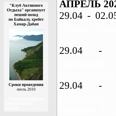
АПРЕЛЬ 20
"Клуб Активного
Отдыха" организует
29.04 - 02.0
пеший поход
по Байкалу, хребет
Донец, Мох
Хамар-Дабан
дня
29.04 - 
Северский
Змиев, 2 дня
29.04 - 
Сроки проведения
июль 2010
Северский
Программа похода
Обсуждение на
Бишкин, 3 д
форуме