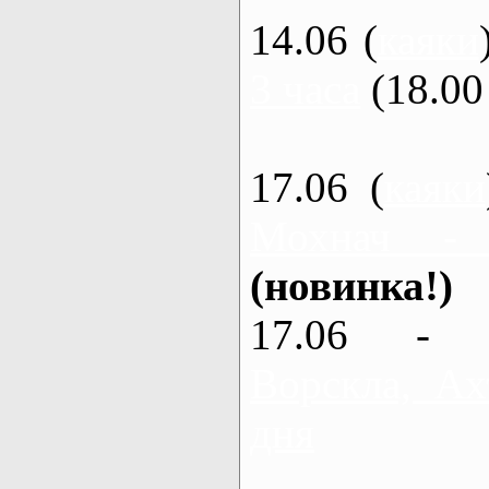
14.06 (
каяки
3 часа
(18.00 
17.06 (
каяки
Мохнач -
(новинка!)
17.06 - 
Ворскла, Ах
дня