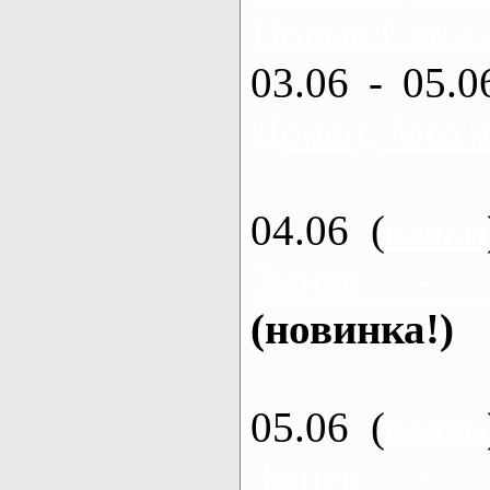
Новые Санжа
03.06 - 05.0
Донец, Мохн
04.06 (
каяки
Змиев - 
(новинка!)
05.06 (
каяки
Змиев - 