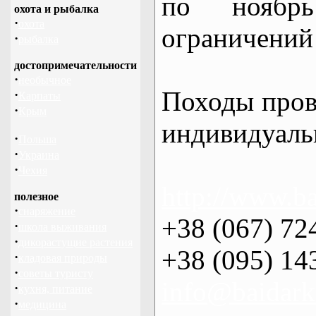
по нояб
охота и рыбалка
·
охота
ограничений 
·
рыбалка
достопримечательности
·
необычное
Походы пров
·
Карпаты
·
Крым
индивидуаль
·
Польша
·
Украина
·
Чехия
http://www.ba
полезное
·
снаряжение
+38 (067) 72
·
школа выживания
·
дикорастущие растения
+38 (095) 14
·
кладовая природы
·
советы туристу
info@baidark
·
кухня, питание
·
медицина