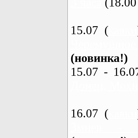
3 часа
(18.00 
15.07 (
каяки
Черемушное
(новинка!)
15.07 - 16.0
Донец, Мохна
16.07 (
каяки
Змиев - 