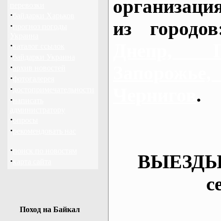
организаци
перевозки
·
байдарки Харьков
из городо
·
прогноз погоды
Украина
Днепр, П
·
каталог ссылок
·
байдарки Украина
·
Запорож
архив новостей
·
фотогалерея
·
Чернигов
.
достопримечательности
·
написать
администратору
·
опросы
·
рекомендовать нас
·
поиск по новостям
ВЫЕЗДЫ
·
карта сайта
с
Поход на Байкал