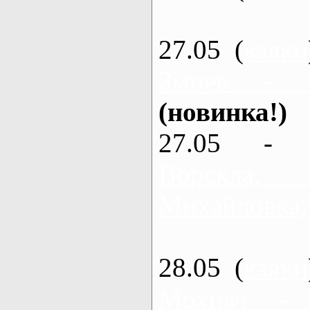
27.05 (
каяки
Змиев - 
(новинка!)
27.05 - 
Ворскла
Михайловка,
28.05 (
каяки
Мохнач -