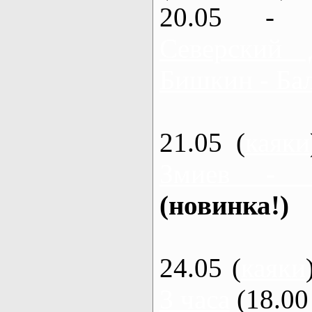
20.05 - 
Северский 
Бишкин - Бал
21.05 (
каяки
Змиев - 
(новинка!)
24.05 (
каяки
3 часа
(18.00 