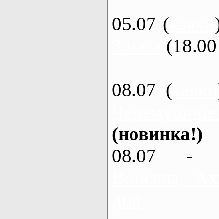
05.07 (
каяки
3 часа
(18.00 
08.07 (
каяки
Черемушное
(новинка!)
08.07 - 
Ворскла, Ах
дня