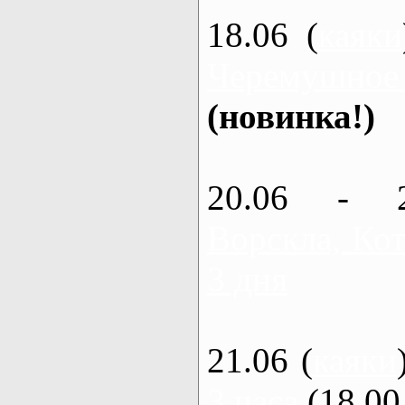
18.06 (
каяки
Черемушное
(новинка!)
20.06 - 
Ворскла, Кот
3 дня
21.06 (
каяки
3 часа
(18.00 