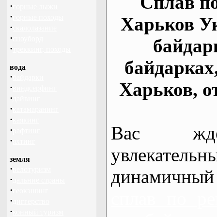
Сплав по
·
горные лыжи
·
горные походы
Харьков У
·
скалолазание
·
сноуборд
байдар
·
треккинг, походы
байдарках
вода
·
байдарки
Харьков, о
·
виндсерфинг
·
дайвинг
·
катамаранинг
·
каякинг
Вас жде
·
рафтинг
·
яхтинг
увлекательн
земля
·
велотуризм
динамичный
·
дальние страны
·
геокэшинг
сплав по ре
·
диггерство
·
конный туризм