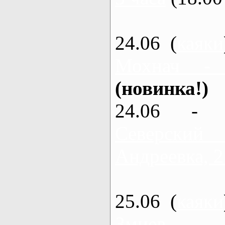
24.06 (
каяки
Мохнач -
(новинка!)
24.06 - 
Северский
Андреевка, 2
25.06 (
каяки
Змиев - 