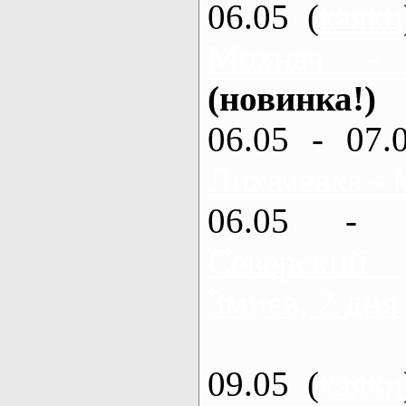
06.05 (
каяки
Мохнач -
(новинка!)
06.05 - 07.
Лихачевка - 
06.05 - 
Северский
Змиев, 2 дня
09.05 (
каяки