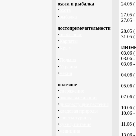
охота и рыбалка
24.05 (
·
охота
27.05 (
·
рыбалка
27.05 -
достопримечательности
28.05 (
·
необычное
31.05 (
·
Карпаты
·
ИЮНЬ 
Крым
03.06 (
03.06 -
·
Польша
03.06 -
·
Украина
·
Чехия
04.06 (
полезное
05.06 (
·
снаряжение
·
07.06 (
школа выживания
·
дикорастущие растения
10.06 (
·
кладовая природы
10.06 -
·
советы туристу
·
11.06 (
кухня, питание
·
медицина
13.06 -