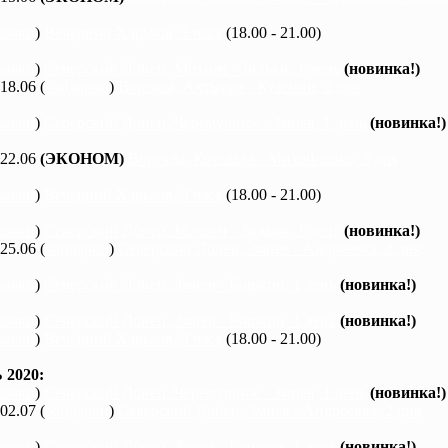
каяки
)
Вечерний Харьков, 3 часа
(18.00 - 21.00)
каяки
)
Северский Донец, Мохнач - Зидьки, 1 день
(новинка!)
 18.06 (
байдарки
)
Ворскла, Ахтырка - Куземин, 2 дня
каяки
)
Северский Донец, Черемушное - Змиев, 1 день
(новинка!)
 22.06
(ЭКОНОМ)
Ворскла, Котельва - Михайловка, 3 дня
каяки
)
Вечерний Харьков, 3 часа
(18.00 - 21.00)
каяки
)
Северский Донец, Мохнач - Зидьки, 1 день
(новинка!)
 25.06 (
байдарки
)
Северский Донец, Змиев - Андреевка, 2 дня
каяки
)
Северский Донец, Змиев - Бишкин, 1 день
(новинка!)
каяки
)
Северский Донец, Змиев - Бишкин, 1 день
(новинка!)
каяки
)
Вечерний Харьков, 3 часа
(18.00 - 21.00)
2020:
каяки
)
Северский Донец, Черемушное - Змиев, 1 день
(новинка!)
 02.07 (
байдарки
)
Северский Донец, Змиев - Андреевка, 2 дня
каяки
)
Северский Донец, Змиев - Бишкин, 1 день
(новинка!)