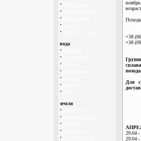
ноябрь
·
горные лыжи
возраст
·
горные походы
·
скалолазание
Походы
·
сноуборд
·
http://
треккинг, походы
+38 (06
+38 (09
вода
info@ba
·
байдарки
·
виндсерфинг
Группы
·
дайвинг
сплава
·
похода
катамаранинг
·
каякинг
Для с
·
рафтинг
доста
·
яхтинг
Запоро
земля
·
велотуризм
·
дальние страны
·
геокэшинг
АПРЕЛ
·
диггерство
29.04 -
·
конный туризм
29.04 -