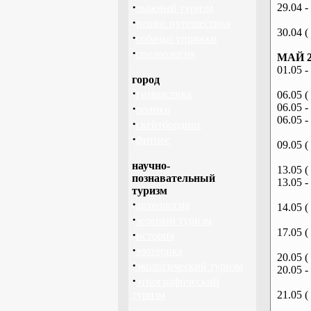
·
29.04 -
лыжный туризм
·
пешие путешествия
30.04 (
·
собачьи упряжки
·
спелеология
МАЙ 2
01.05 -
город
·
гимнастика
06.05 (
·
06.05 -
ролики
06.05 -
·
скейтбординг
·
фитнес
09.05 (
научно-
13.05 (
познавательный
13.05 -
туризм
·
археология
14.05 (
·
зеленый туризм
17.05 (
·
история
·
эзотерика
20.05 (
·
экологический туризм
20.05 -
·
этнографический
туризм
21.05 (