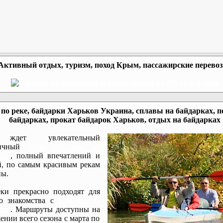
Активный отдых, туризм, поход Крым, пассажирские перево
по реке, байдарки Харьков Украина, сплавы на байдарках, п
байдарках, прокат байдарок Харьков, отдых на байдарках
ждет увлекательный
мичный
сплав по реке на
ках
, полный впечатлений и
, по самым красивым рекам
ы.
ки прекрасно подходят для
го знакомства с
походом на
ках
. Маршруты доступны на
ении всего сезона с марта по