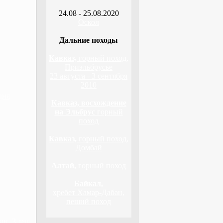
24.08 - 25.08.2020
Оскол
Дальние походы
Кавказ,
горный поход,
Приэльбрусье
23 августа - 3 сентября
2010
дня
Кавказ, восхождение
на Эльбрус
горный
поход
Кавказ,
горный поход,
Домбай
Алтай,
горный поход
Байкал,
хребет Хамар-Дабан,
пеший поход
н, 3 дня