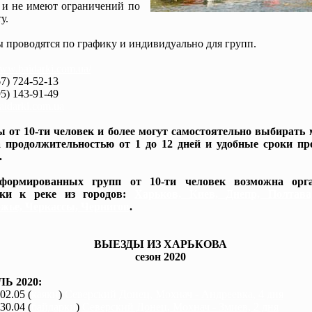
 и не имеют ограничений по
у.
 проводятся по графику и индивидуально для групп.
www.baidarki.com.ua/
7) 724-52-13
5) 143-91-49
idarki.com.ua
 от 10-ти человек и более могут самостоятельно выбирать
 продолжительностью от 1 до 12 дней и удобные сроки пр
.
формированных групп от 10-ти человек возможна орга
вки к реке из городов:
Харьков, Киев, Днепр, Полтав
жье, Черкассы, Чернигов
.
ВЫЕЗДЫ ИЗ ХАРЬКОВА
сезон 2020
Ь 2020:
 02.05 (
каяки
)
Северский Донец, Мохнач - Андреевка, 4 дня
 30.04 (
байдарки
)
Северский Донец, Мохнач - Змиев, 2 дня