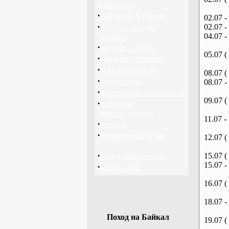
перевозки
·
байдарки Харьков
02.07 -
·
02.07 -
прогноз погоды
04.07 -
Украина
·
каталог ссылок
05.07 (
·
байдарки Украина
·
архив новостей
08.07 (
·
фотогалерея
08.07 -
·
достопримечательности
09.07 (
·
написать
администратору
11.07 -
·
опросы
·
рекомендовать нас
12.07 (
·
15.07 (
поиск по новостям
15.07 -
·
карта сайта
16.07 (
18.07 -
Поход на Байкал
19.07 (