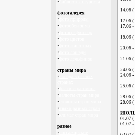
·
библиотека туриста
14.06 (
фотогалерея
·
фото природы
17.06 (
·
фотообои зима
17.06 -
·
фотографии гор
18.06 (
·
фото цветов
·
фото животных
20.06 -
·
фото лошади
·
21.06 (
фото дельфинов
24.06 (
страны мира
24.06 -
·
погода в разных
странах
25.06 (
·
флаги стран мира
·
валюты стран мира
28.06 (
·
столицы стран мира
28.06 (
·
языки разных стран
ИЮЛЬ 
·
климат стран мира
01.07 (
01.07 -
разное
·
пассажирские
02.07 (