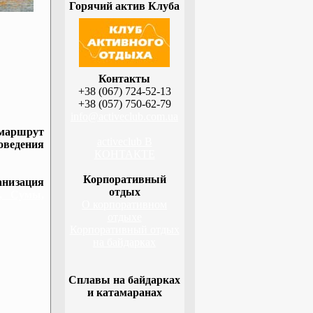
Горячий актив Клуба
Контакты
+38 (067) 724-52-13
+38 (057) 750-62-79
info@activeclub.com.ua
 маршрут
activeclub В
оведения
КОНТАКТЕ
Корпоративный
низация
отдых
а, Сумы,
О корпоративном
отдыхе
Корпоративный отдых
на байдарках
Сплавы на байдарках
и катамаранах