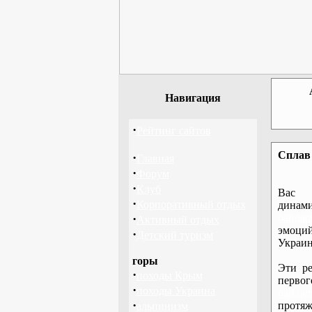
Навигация
·
Рейтинг сайтов
Сплав 
·
Главная
·
Форум
·
Клуб
Вас 
·
Корпоративный отдых
дина
·
байдар
Активный отдых
эмоций
·
Детский туризм
Украин
горы
Эти ре
·
походы Крым
перво
·
походы Украина
байдар
·
протяж
альпинизм