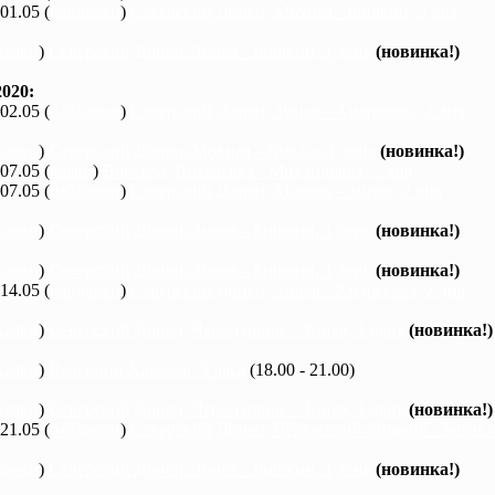
 01.05 (
байдарки
)
Северский Донец, Мохнач - Бишкин, 3 дня
каяки
)
Северский Донец, Змиев - Бишкин, 1 день
(новинка!)
020:
 02.05 (
байдарки
)
Северский Донец, Змиев - Андреевка, 2 дня
каяки
)
Северский Донец, Мохнач - Зидьки, 1 день
(новинка!)
 07.05 (
каяки
)
Ворскла, Лихачевка - Михайловка, 2 дня
 07.05 (
байдарки
)
Северский Донец, Мохнач - Змиев, 2 дня
каяки
)
Северский Донец, Змиев - Бишкин, 1 день
(новинка!)
каяки
)
Северский Донец, Змиев - Бишкин, 1 день
(новинка!)
 14.05 (
байдарки
)
Северский Донец, Змиев - Андреевка, 2 дня
каяки
)
Северский Донец, Черемушное - Змиев, 1 день
(новинка!)
каяки
)
Вечерний Харьков, 3 часа
(18.00 - 21.00)
каяки
)
Северский Донец, Черемушное - Змиев, 1 день
(новинка!)
 21.05 (
байдарки
)
Северский Донец, Черкасский Бишкин - Балакле
каяки
)
Северский Донец, Змиев - Бишкин, 1 день
(новинка!)