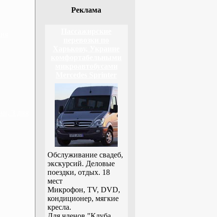
Реклама
Пассажирские
дня
перевозки по
Харькову, Украине
комфортабельными
микроавтобусами
Mercedes Sprinter
н, 3 дня
Обслуживание свадеб,
экскурсий. Деловые
поездки, отдых. 18
мест
Микрофон, TV, DVD,
кондиционер, мягкие
кресла.
Для членов "Клуба