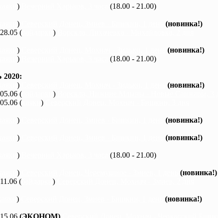
каяки
)
Вечерний Харьков, 3 часа
(18.00 - 21.00)
каяки
)
Северский Донец, Змиев - Бишкин, 1 день
(новинка!)
 28.05 (
байдарки
)
Ворскла, Лихачевка - Михайловка, 2 дня
каяки
)
Северский Донец, Мохнач - Зидьки, 1 день
(новинка!)
каяки
)
Вечерний Харьков, 3 часа
(18.00 - 21.00)
2020:
каяки
)
Северский Донец, Мохнач - Зидьки, 1 день
(новинка!)
 05.06 (
байдарки
)
Ворскла, Нижние Млыны - Новые Санжары, 3 
 05.06 (
каяки
)
Северский Донец, Мохнач - Бишкин, 3 дня
каяки
)
Северский Донец, Змиев - Бишкин, 1 день
(новинка!)
каяки
)
Северский Донец, Змиев - Бишкин, 1 день
(новинка!)
каяки
)
Вечерний Харьков, 3 часа
(18.00 - 21.00)
каяки
)
Северский Донец, Черемушное - Змиев, 1 день
(новинка!)
 11.06 (
байдарки
)
Северский Донец, Мохнач - Змиев, 2 дня
каяки
)
Северский Донец, Змиев - Бишкин, 1 день
(новинка!)
 15.06
(ЭКОНОМ)
Северский Донец, Мохнач - Черкасский Бишки