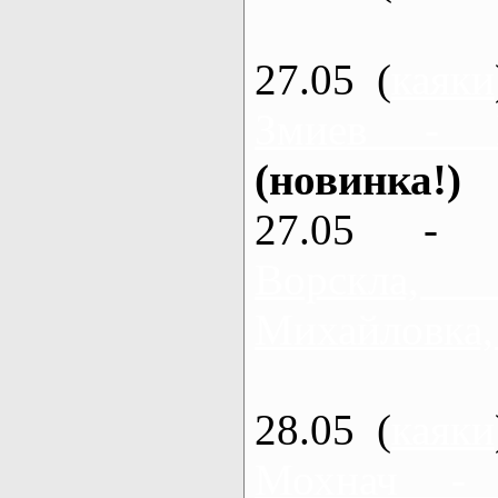
27.05 (
каяки
Змиев - 
(новинка!)
27.05 - 
Ворскла
Михайловка,
28.05 (
каяки
Мохнач -