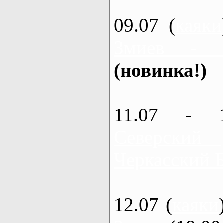
09.07 (
каяки
Змиев - 
(новинка!)
11.07 - 
Северский
Черкасский 
12.07 (
каяки