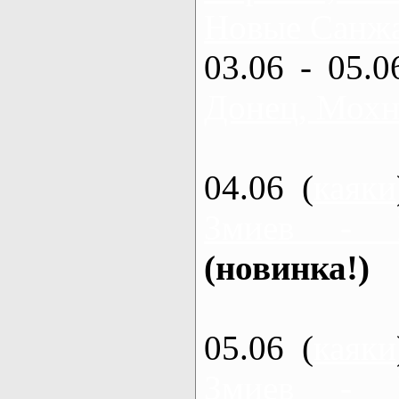
Новые Санжа
03.06 - 05.0
Донец, Мохн
04.06 (
каяки
Змиев - 
(новинка!)
05.06 (
каяки
Змиев - 