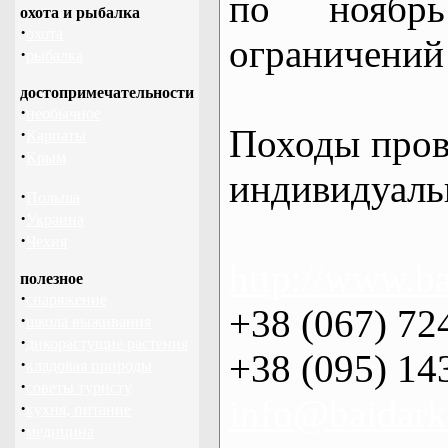
по нояб
охота и рыбалка
·
охота
ограничений 
·
рыбалка
достопримечательности
·
необычное
Походы пров
·
Карпаты
·
Крым
индивидуаль
·
Польша
·
Украина
·
Чехия
http://www.ba
полезное
·
снаряжение
+38 (067) 72
·
школа выживания
·
дикорастущие растения
+38 (095) 14
·
кладовая природы
·
советы туристу
info@baidark
·
кухня, питание
·
медицина