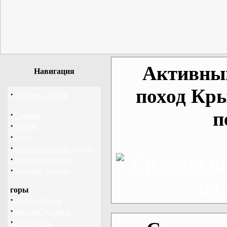
Активный
Навигация
поход Кр
·
Рейтинг сайтов
п
·
Главная
·
Форум
·
Клуб
·
Корпоративный отдых
·
Активный отдых
·
Детский туризм
горы
·
походы Крым
·
походы Украина
·
альпинизм