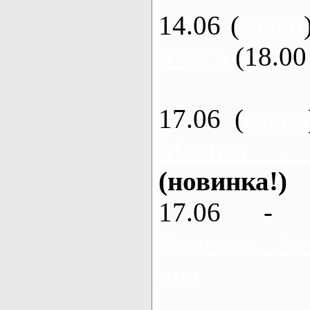
14.06 (
каяки
3 часа
(18.00 
17.06 (
каяки
Мохнач -
(новинка!)
17.06 - 
Ворскла, Ах
дня