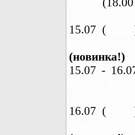
3 часа
(18.00 
15.07 (
каяки
Черемушное
(новинка!)
15.07 - 16.0
Донец, Мохна
16.07 (
каяки
Змиев - 