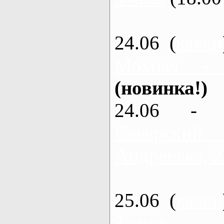
24.06 (
каяки
Мохнач -
(новинка!)
24.06 - 
Северский
Андреевка, 2
25.06 (
каяки
Змиев - 