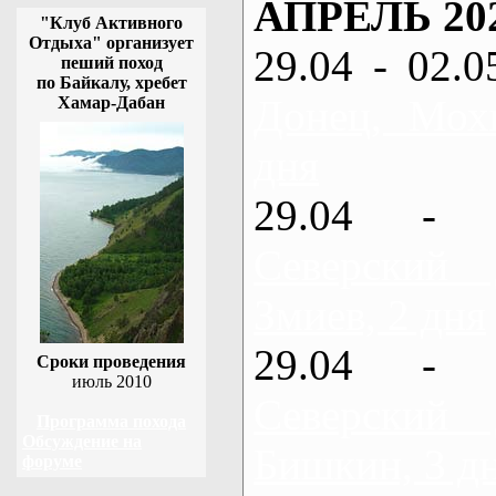
АПРЕЛЬ 20
"Клуб Активного
Отдыха" организует
29.04 - 02.0
пеший поход
по Байкалу, хребет
Донец, Мох
Хамар-Дабан
дня
29.04 - 
Северский
Змиев, 2 дня
29.04 - 
Сроки проведения
июль 2010
Северский
Программа похода
Обсуждение на
Бишкин, 3 д
форуме