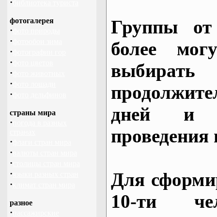
·
библиотека туриста
фотогалерея
Группы от
·
фото природы
·
фотообои зима
более могу
·
фотографии гор
·
фото цветов
выбирать
·
фото животных
·
фото лошади
продолжител
·
фото дельфинов
дней и 
страны мира
·
погода в разных
проведения 
странах
·
флаги стран мира
·
валюты стран мира
·
столицы стран мира
·
Для сформи
языки разных стран
·
климат стран мира
10-ти че
разное
·
пассажирские