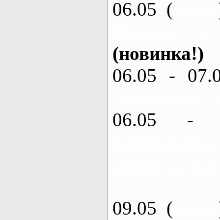
06.05 (
каяки
Мохнач -
(новинка!)
06.05 - 07.
Лихачевка - 
06.05 - 
Северский
Змиев, 2 дня
09.05 (
каяки