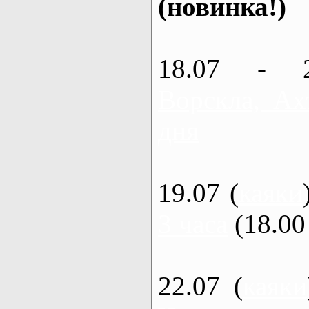
(новинка!)
18.07 - 
Ворскла, Ах
дня
19.07 (
каяки
3 часа
(18.00 
22.07 (
каяки