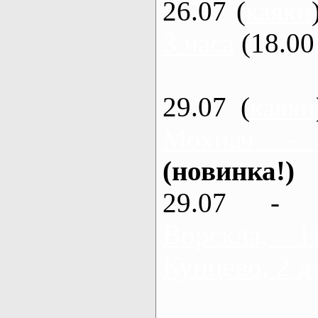
26.07 (
каяки
3 часа
(18.00 
29.07 (
каяки
Мохнач -
(новинка!)
29.07 - 
Ворскла,
Кунцево, 2 д