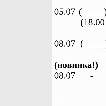
05.07 (
каяки
3 часа
(18.00 
08.07 (
каяки
Черемушное
(новинка!)
08.07 - 
Ворскла, Ах
дня