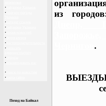
организаци
перевозки
·
байдарки Харьков
из городо
·
прогноз погоды
Украина
Днепр, П
·
каталог ссылок
·
байдарки Украина
·
Запорож
архив новостей
·
фотогалерея
·
Чернигов
.
достопримечательности
·
написать
администратору
·
опросы
·
рекомендовать нас
·
поиск по новостям
ВЫЕЗДЫ
·
карта сайта
с
Поход на Байкал