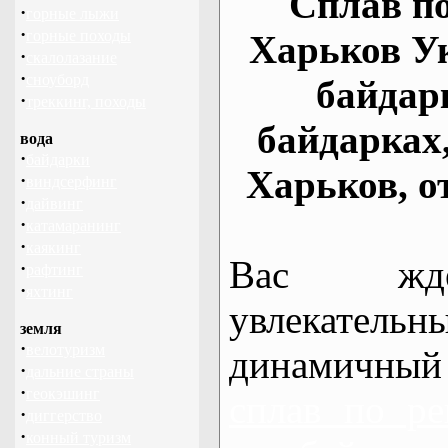
Сплав по
·
горные лыжи
·
горные походы
Харьков У
·
скалолазание
·
сноуборд
байдар
·
треккинг, походы
байдарках
вода
·
байдарки
Харьков, о
·
виндсерфинг
·
дайвинг
·
катамаранинг
·
каякинг
Вас жде
·
рафтинг
·
яхтинг
увлекательн
земля
·
велотуризм
динамичный
·
дальние страны
·
геокэшинг
сплав по ре
·
диггерство
·
конный туризм