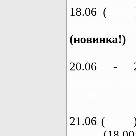
18.06 (
каяки
Черемушное
(новинка!)
20.06 - 
Ворскла, Кот
3 дня
21.06 (
каяки
3 часа
(18.00 