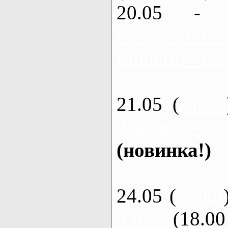
20.05 - 
Северский 
Бишкин - Бал
21.05 (
каяки
Змиев - 
(новинка!)
24.05 (
каяки
3 часа
(18.00 