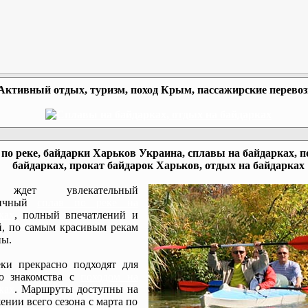
Активный отдых, туризм, поход Крым, пассажирские перево
по реке, байдарки Харьков Украина, сплавы на байдарках, п
байдарках, прокат байдарок Харьков, отдых на байдарках
ждет увлекательный
мичный
сплав по реке на
ках
, полный впечатлений и
, по самым красивым рекам
ы.
ки прекрасно подходят для
го знакомства с
походом на
ках
. Маршруты доступны на
ении всего сезона с марта по