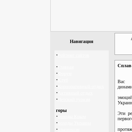
Навигация
·
Рейтинг сайтов
Сплав 
·
Главная
·
Форум
·
Клуб
Вас 
·
Корпоративный отдых
дина
·
байдар
Активный отдых
эмоций
·
Детский туризм
Украин
горы
Эти ре
·
походы Крым
перво
·
походы Украина
байдар
·
протяж
альпинизм