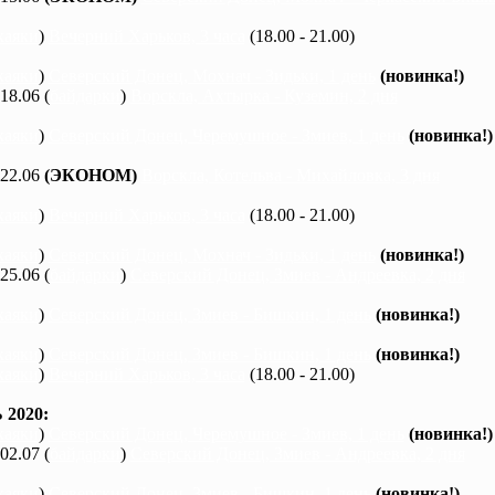
каяки
)
Вечерний Харьков, 3 часа
(18.00 - 21.00)
каяки
)
Северский Донец, Мохнач - Зидьки, 1 день
(новинка!)
 18.06 (
байдарки
)
Ворскла, Ахтырка - Куземин, 2 дня
каяки
)
Северский Донец, Черемушное - Змиев, 1 день
(новинка!)
 22.06
(ЭКОНОМ)
Ворскла, Котельва - Михайловка, 3 дня
каяки
)
Вечерний Харьков, 3 часа
(18.00 - 21.00)
каяки
)
Северский Донец, Мохнач - Зидьки, 1 день
(новинка!)
 25.06 (
байдарки
)
Северский Донец, Змиев - Андреевка, 2 дня
каяки
)
Северский Донец, Змиев - Бишкин, 1 день
(новинка!)
каяки
)
Северский Донец, Змиев - Бишкин, 1 день
(новинка!)
каяки
)
Вечерний Харьков, 3 часа
(18.00 - 21.00)
2020:
каяки
)
Северский Донец, Черемушное - Змиев, 1 день
(новинка!)
 02.07 (
байдарки
)
Северский Донец, Змиев - Андреевка, 2 дня
каяки
)
Северский Донец, Змиев - Бишкин, 1 день
(новинка!)