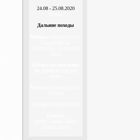
24.08 - 25.08.2020
Оскол
Дальние походы
Кавказ,
горный поход,
Приэльбрусье
23 августа - 3 сентября
2010
дня
Кавказ, восхождение
на Эльбрус
горный
поход
Кавказ,
горный поход,
Домбай
Алтай,
горный поход
Байкал,
хребет Хамар-Дабан,
пеший поход
н, 3 дня