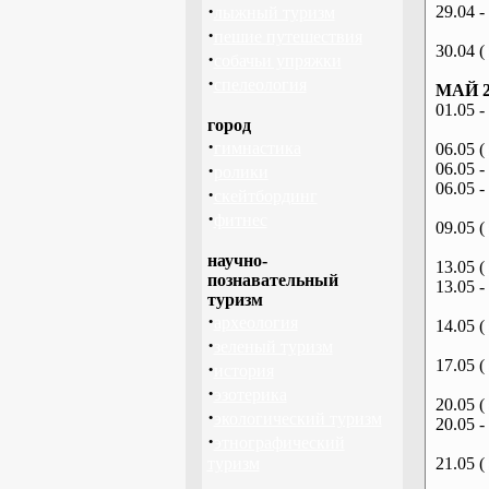
·
29.04 -
лыжный туризм
·
пешие путешествия
30.04 (
·
собачьи упряжки
·
спелеология
МАЙ 2
01.05 -
город
·
гимнастика
06.05 (
·
06.05 -
ролики
06.05 -
·
скейтбординг
·
фитнес
09.05 (
научно-
13.05 (
познавательный
13.05 -
туризм
·
археология
14.05 (
·
зеленый туризм
17.05 (
·
история
·
эзотерика
20.05 (
·
экологический туризм
20.05 -
·
этнографический
туризм
21.05 (