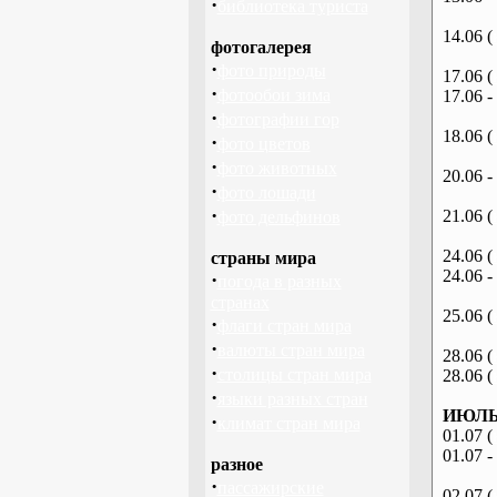
·
библиотека туриста
14.06 (
фотогалерея
·
фото природы
17.06 (
·
фотообои зима
17.06 -
·
фотографии гор
18.06 (
·
фото цветов
·
фото животных
20.06 -
·
фото лошади
·
21.06 (
фото дельфинов
24.06 (
страны мира
24.06 -
·
погода в разных
странах
25.06 (
·
флаги стран мира
·
валюты стран мира
28.06 (
·
столицы стран мира
28.06 (
·
языки разных стран
ИЮЛЬ 
·
климат стран мира
01.07 (
01.07 -
разное
·
пассажирские
02.07 (