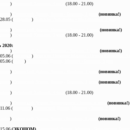
каяки
)
Вечерний Харьков, 3 часа
(18.00 - 21.00)
каяки
)
Северский Донец, Змиев - Бишкин, 1 день
(новинка!)
 28.05 (
байдарки
)
Ворскла, Лихачевка - Михайловка, 2 дня
каяки
)
Северский Донец, Мохнач - Зидьки, 1 день
(новинка!)
каяки
)
Вечерний Харьков, 3 часа
(18.00 - 21.00)
2020:
каяки
)
Северский Донец, Мохнач - Зидьки, 1 день
(новинка!)
 05.06 (
байдарки
)
Ворскла, Нижние Млыны - Новые Санжары, 3 
 05.06 (
каяки
)
Северский Донец, Мохнач - Бишкин, 3 дня
каяки
)
Северский Донец, Змиев - Бишкин, 1 день
(новинка!)
каяки
)
Северский Донец, Змиев - Бишкин, 1 день
(новинка!)
каяки
)
Вечерний Харьков, 3 часа
(18.00 - 21.00)
каяки
)
Северский Донец, Черемушное - Змиев, 1 день
(новинка!)
 11.06 (
байдарки
)
Северский Донец, Мохнач - Змиев, 2 дня
каяки
)
Северский Донец, Змиев - Бишкин, 1 день
(новинка!)
 15.06
(ЭКОНОМ)
Северский Донец, Мохнач - Черкасский Бишки