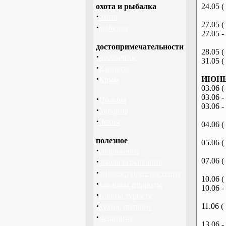
охота и рыбалка
24.05 (
·
охота
27.05 (
·
рыбалка
27.05 -
достопримечательности
28.05 (
·
необычное
31.05 (
·
Карпаты
·
ИЮНЬ 
Крым
03.06 (
03.06 -
·
Польша
03.06 -
·
Украина
·
Чехия
04.06 (
полезное
05.06 (
·
снаряжение
·
07.06 (
школа выживания
·
дикорастущие растения
10.06 (
·
кладовая природы
10.06 -
·
советы туристу
·
11.06 (
кухня, питание
·
медицина
13.06 -