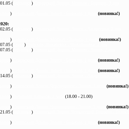
 01.05 (
байдарки
)
Северский Донец, Мохнач - Бишкин, 3 дня
каяки
)
Северский Донец, Змиев - Бишкин, 1 день
(новинка!)
020:
 02.05 (
байдарки
)
Северский Донец, Змиев - Андреевка, 2 дня
каяки
)
Северский Донец, Мохнач - Зидьки, 1 день
(новинка!)
 07.05 (
каяки
)
Ворскла, Лихачевка - Михайловка, 2 дня
 07.05 (
байдарки
)
Северский Донец, Мохнач - Змиев, 2 дня
каяки
)
Северский Донец, Змиев - Бишкин, 1 день
(новинка!)
каяки
)
Северский Донец, Змиев - Бишкин, 1 день
(новинка!)
 14.05 (
байдарки
)
Северский Донец, Змиев - Андреевка, 2 дня
каяки
)
Северский Донец, Черемушное - Змиев, 1 день
(новинка!)
каяки
)
Вечерний Харьков, 3 часа
(18.00 - 21.00)
каяки
)
Северский Донец, Черемушное - Змиев, 1 день
(новинка!)
 21.05 (
байдарки
)
Северский Донец, Черкасский Бишкин - Балакле
каяки
)
Северский Донец, Змиев - Бишкин, 1 день
(новинка!)