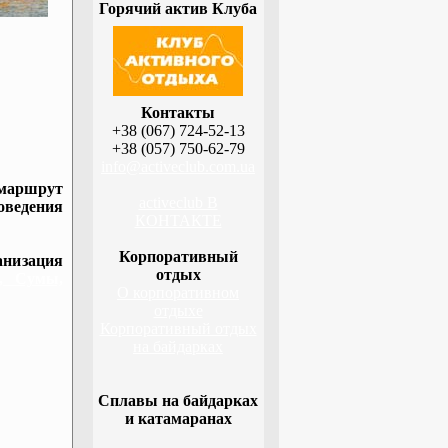
Горячий актив Клуба
Контакты
+38 (067) 724-52-13
+38 (057) 750-62-79
info@activeclub.com.ua
 маршрут
activeclub В
оведения
КОНТАКТЕ
Корпоративный
низация
отдых
а, Сумы,
О корпоративном
отдыхе
Корпоративный отдых
на байдарках
Сплавы на байдарках
и катамаранах