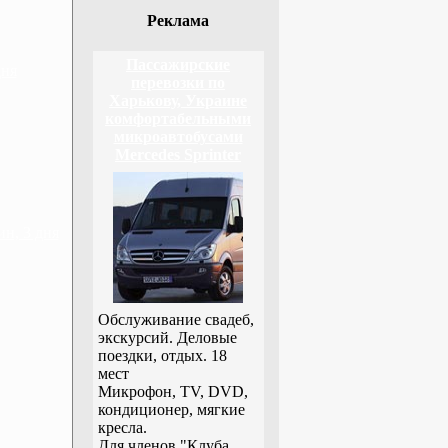
Реклама
Пассажирские
дня
перевозки по
Харькову, Украине
комфортабельными
микроавтобусами
Mercedes Sprinter
н, 3 дня
Обслуживание свадеб,
экскурсий. Деловые
поездки, отдых. 18
мест
Микрофон, TV, DVD,
кондиционер, мягкие
кресла.
Для членов "Клуба