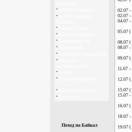
перевозки
·
байдарки Харьков
02.07 -
·
02.07 -
прогноз погоды
04.07 -
Украина
·
каталог ссылок
05.07 (
·
байдарки Украина
·
архив новостей
08.07 (
·
фотогалерея
08.07 -
·
достопримечательности
09.07 (
·
написать
администратору
11.07 -
·
опросы
·
рекомендовать нас
12.07 (
·
15.07 (
поиск по новостям
15.07 -
·
карта сайта
16.07 (
18.07 -
Поход на Байкал
19.07 (