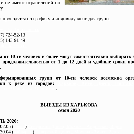
 и не имеют ограничений по
у.
 проводятся по графику и индивидуально для групп.
www.baidarki.com.ua/
7) 724-52-13
5) 143-91-49
idarki.com.ua
 от 10-ти человек и более могут самостоятельно выбирать
 продолжительностью от 1 до 12 дней и удобные сроки пр
.
формированных групп от 10-ти человек возможна орга
вки к реке из городов:
Харьков, Киев, Днепр, Полтав
жье, Черкассы, Чернигов
.
ВЫЕЗДЫ ИЗ ХАРЬКОВА
сезон 2020
Ь 2020:
 02.05 (
каяки
)
Северский Донец, Мохнач - Андреевка, 4 дня
 30.04 (
байдарки
)
Северский Донец, Мохнач - Змиев, 2 дня