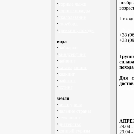
ноябрь
·
горные лыжи
возраст
·
горные походы
·
скалолазание
Походы
·
сноуборд
·
http://
треккинг, походы
+38 (06
+38 (09
вода
info@ba
·
байдарки
·
виндсерфинг
Группы
·
дайвинг
сплава
·
похода
катамаранинг
·
каякинг
Для с
·
рафтинг
доста
·
яхтинг
Запоро
земля
·
велотуризм
·
дальние страны
·
геокэшинг
АПРЕЛ
·
диггерство
29.04 -
·
конный туризм
29.04 -