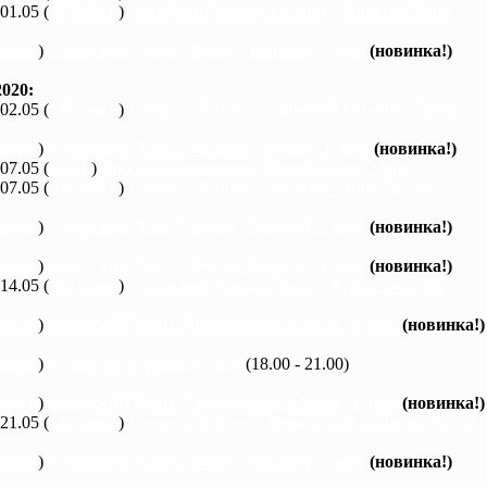
 01.05 (
байдарки
)
Северский Донец, Мохнач - Бишкин, 3 дня
каяки
)
Северский Донец, Змиев - Бишкин, 1 день
(новинка!)
020:
 02.05 (
байдарки
)
Северский Донец, Змиев - Андреевка, 2 дня
каяки
)
Северский Донец, Мохнач - Зидьки, 1 день
(новинка!)
 07.05 (
каяки
)
Ворскла, Лихачевка - Михайловка, 2 дня
 07.05 (
байдарки
)
Северский Донец, Мохнач - Змиев, 2 дня
каяки
)
Северский Донец, Змиев - Бишкин, 1 день
(новинка!)
каяки
)
Северский Донец, Змиев - Бишкин, 1 день
(новинка!)
 14.05 (
байдарки
)
Северский Донец, Змиев - Андреевка, 2 дня
каяки
)
Северский Донец, Черемушное - Змиев, 1 день
(новинка!)
каяки
)
Вечерний Харьков, 3 часа
(18.00 - 21.00)
каяки
)
Северский Донец, Черемушное - Змиев, 1 день
(новинка!)
 21.05 (
байдарки
)
Северский Донец, Черкасский Бишкин - Балакле
каяки
)
Северский Донец, Змиев - Бишкин, 1 день
(новинка!)