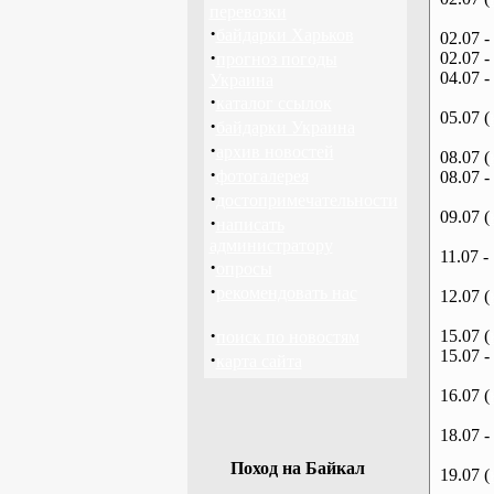
перевозки
·
байдарки Харьков
02.07 -
·
02.07 -
прогноз погоды
04.07 -
Украина
·
каталог ссылок
05.07 (
·
байдарки Украина
·
архив новостей
08.07 (
·
фотогалерея
08.07 -
·
достопримечательности
09.07 (
·
написать
администратору
11.07 -
·
опросы
·
рекомендовать нас
12.07 (
·
15.07 (
поиск по новостям
15.07 -
·
карта сайта
16.07 (
18.07 -
Поход на Байкал
19.07 (