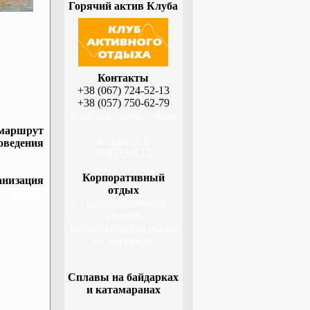
Горячий актив Клуба
Контакты
+38 (067) 724-52-13
+38 (057) 750-62-79
info@activeclub.com.ua
 маршрут
activeclub В
оведения
КОНТАКТЕ
Корпоративный
низация
отдых
а, Сумы,
О корпоративном
отдыхе
Корпоративный отдых
на байдарках
Сплавы на байдарках
и катамаранах