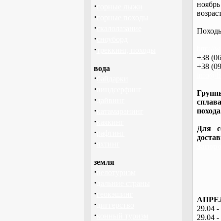
ноябрь
·
горные лыжи
возраст
·
горные походы
·
скалолазание
Походы
·
сноуборд
·
http://
треккинг, походы
+38 (06
+38 (09
вода
info@ba
·
байдарки
·
виндсерфинг
Группы
·
дайвинг
сплава
·
похода
катамаранинг
·
каякинг
Для с
·
рафтинг
доста
·
яхтинг
Запоро
земля
·
велотуризм
·
дальние страны
·
геокэшинг
АПРЕЛ
·
диггерство
29.04 -
·
конный туризм
29.04 -