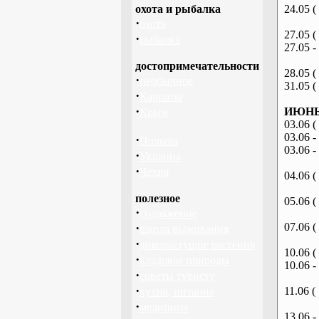
охота и рыбалка
24.05 (
·
охота
27.05 (
·
рыбалка
27.05 -
достопримечательности
28.05 (
·
необычное
31.05 (
·
Карпаты
·
ИЮНЬ 
Крым
03.06 (
03.06 -
·
Польша
03.06 -
·
Украина
·
Чехия
04.06 (
полезное
05.06 (
·
снаряжение
·
07.06 (
школа выживания
·
дикорастущие растения
10.06 (
·
кладовая природы
10.06 -
·
советы туристу
·
11.06 (
кухня, питание
·
медицина
13.06 -