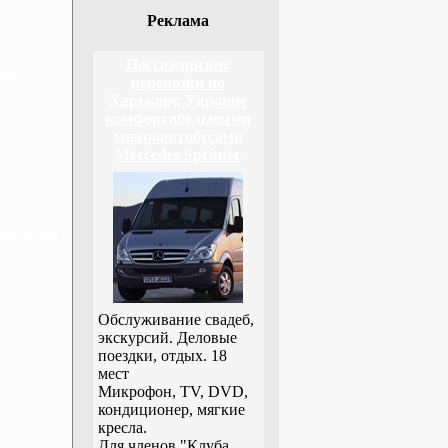
Реклама
Пассажирские
дня
перевозки по
Харькову, Украине
комфортабельными
микроавтобусами
Mercedes Sprinter
н, 3 дня
Обслуживание свадеб,
экскурсий. Деловые
поездки, отдых. 18
мест
Микрофон, TV, DVD,
кондиционер, мягкие
кресла.
Для членов "Клуба