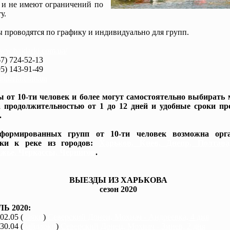
 и не имеют ограничений по
у.
 проводятся по графику и индивидуально для групп.
www.baidarki.com.ua/
7) 724-52-13
5) 143-91-49
idarki.com.ua
 от 10-ти человек и более могут самостоятельно выбирать
 продолжительностью от 1 до 12 дней и удобные сроки пр
.
формированных групп от 10-ти человек возможна орга
вки к реке из городов:
Харьков, Киев, Днепр, Полтав
жье, Черкассы, Чернигов
.
ВЫЕЗДЫ ИЗ ХАРЬКОВА
сезон 2020
Ь 2020:
 02.05 (
каяки
)
Северский Донец, Мохнач - Андреевка, 4 дня
 30.04 (
байдарки
)
Северский Донец, Мохнач - Змиев, 2 дня