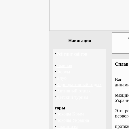
Навигация
·
Рейтинг сайтов
Сплав 
·
Главная
·
Форум
·
Клуб
Вас 
·
Корпоративный отдых
дина
·
байдар
Активный отдых
эмоций
·
Детский туризм
Украин
горы
Эти ре
·
походы Крым
перво
·
походы Украина
байдар
·
протяж
альпинизм