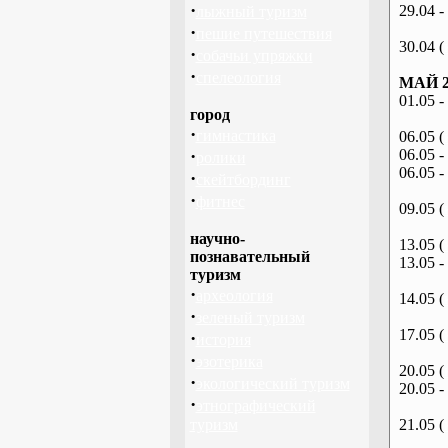
·
29.04 -
лыжный туризм
·
пешие путешествия
30.04 (
·
собачьи упряжки
·
спелеология
МАЙ 2
01.05 -
город
·
гимнастика
06.05 (
·
06.05 -
ролики
06.05 -
·
скейтбординг
·
фитнес
09.05 (
научно-
13.05 (
познавательный
13.05 -
туризм
·
археология
14.05 (
·
зеленый туризм
17.05 (
·
история
·
эзотерика
20.05 (
·
экологический туризм
20.05 -
·
этнографический
туризм
21.05 (