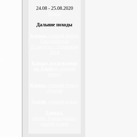
24.08 - 25.08.2020
Оскол
Дальние походы
Кавказ,
горный поход,
Приэльбрусье
23 августа - 3 сентября
2010
дня
Кавказ, восхождение
на Эльбрус
горный
поход
Кавказ,
горный поход,
Домбай
Алтай,
горный поход
Байкал,
хребет Хамар-Дабан,
пеший поход
н, 3 дня