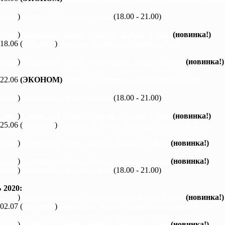
каяки
)
Вечерний Харьков, 3 часа
(18.00 - 21.00)
каяки
)
Северский Донец, Мохнач - Зидьки, 1 день
(новинка!)
 18.06 (
байдарки
)
Ворскла, Ахтырка - Куземин, 2 дня
каяки
)
Северский Донец, Черемушное - Змиев, 1 день
(новинка!)
 22.06
(ЭКОНОМ)
Ворскла, Котельва - Михайловка, 3 дня
каяки
)
Вечерний Харьков, 3 часа
(18.00 - 21.00)
каяки
)
Северский Донец, Мохнач - Зидьки, 1 день
(новинка!)
 25.06 (
байдарки
)
Северский Донец, Змиев - Андреевка, 2 дня
каяки
)
Северский Донец, Змиев - Бишкин, 1 день
(новинка!)
каяки
)
Северский Донец, Змиев - Бишкин, 1 день
(новинка!)
каяки
)
Вечерний Харьков, 3 часа
(18.00 - 21.00)
2020:
каяки
)
Северский Донец, Черемушное - Змиев, 1 день
(новинка!)
 02.07 (
байдарки
)
Северский Донец, Змиев - Андреевка, 2 дня
каяки
)
Северский Донец, Змиев - Бишкин, 1 день
(новинка!)