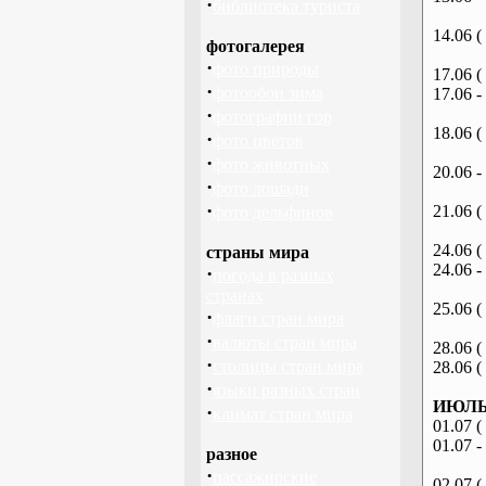
·
библиотека туриста
14.06 (
фотогалерея
·
фото природы
17.06 (
·
фотообои зима
17.06 -
·
фотографии гор
18.06 (
·
фото цветов
·
фото животных
20.06 -
·
фото лошади
·
21.06 (
фото дельфинов
24.06 (
страны мира
24.06 -
·
погода в разных
странах
25.06 (
·
флаги стран мира
·
валюты стран мира
28.06 (
·
столицы стран мира
28.06 (
·
языки разных стран
ИЮЛЬ 
·
климат стран мира
01.07 (
01.07 -
разное
·
пассажирские
02.07 (