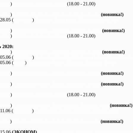
каяки
)
Вечерний Харьков, 3 часа
(18.00 - 21.00)
каяки
)
Северский Донец, Змиев - Бишкин, 1 день
(новинка!)
 28.05 (
байдарки
)
Ворскла, Лихачевка - Михайловка, 2 дня
каяки
)
Северский Донец, Мохнач - Зидьки, 1 день
(новинка!)
каяки
)
Вечерний Харьков, 3 часа
(18.00 - 21.00)
2020:
каяки
)
Северский Донец, Мохнач - Зидьки, 1 день
(новинка!)
 05.06 (
байдарки
)
Ворскла, Нижние Млыны - Новые Санжары, 3 
 05.06 (
каяки
)
Северский Донец, Мохнач - Бишкин, 3 дня
каяки
)
Северский Донец, Змиев - Бишкин, 1 день
(новинка!)
каяки
)
Северский Донец, Змиев - Бишкин, 1 день
(новинка!)
каяки
)
Вечерний Харьков, 3 часа
(18.00 - 21.00)
каяки
)
Северский Донец, Черемушное - Змиев, 1 день
(новинка!)
 11.06 (
байдарки
)
Северский Донец, Мохнач - Змиев, 2 дня
каяки
)
Северский Донец, Змиев - Бишкин, 1 день
(новинка!)
 15.06
(ЭКОНОМ)
Северский Донец, Мохнач - Черкасский Бишки