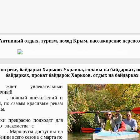
Активный отдых, туризм, поход Крым, пассажирские перево
по реке, байдарки Харьков Украина, сплавы на байдарках, п
байдарках, прокат байдарок Харьков, отдых на байдарках
ждет увлекательный
мичный
сплав по реке на
ках
, полный впечатлений и
, по самым красивым рекам
ы.
ки прекрасно подходят для
го знакомства с
походом на
ках
. Маршруты доступны на
ении всего сезона с марта по