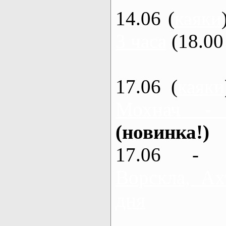
14.06 (
каяки
3 часа
(18.00 
17.06 (
каяки
Мохнач -
(новинка!)
17.06 - 
Ворскла, Ах
дня