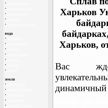
Сплав по
·
горные лыжи
·
горные походы
Харьков У
·
скалолазание
·
сноуборд
байдар
·
треккинг, походы
байдарках
вода
·
байдарки
Харьков, о
·
виндсерфинг
·
дайвинг
·
катамаранинг
·
каякинг
Вас жде
·
рафтинг
·
яхтинг
увлекательн
земля
·
велотуризм
динамичный
·
дальние страны
·
геокэшинг
сплав по ре
·
диггерство
·
конный туризм