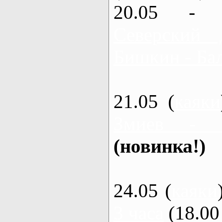
20.05 - 
Северский 
Бишкин - Бал
21.05 (
каяки
Змиев - 
(новинка!)
24.05 (
каяки
3 часа
(18.00 