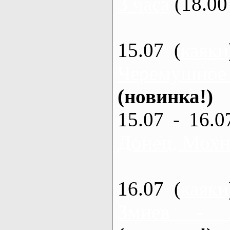
3 часа
(18.00 
15.07 (
каяки
Черемушное
(новинка!)
15.07 - 16.0
Донец, Мохна
16.07 (
каяки
Змиев - 