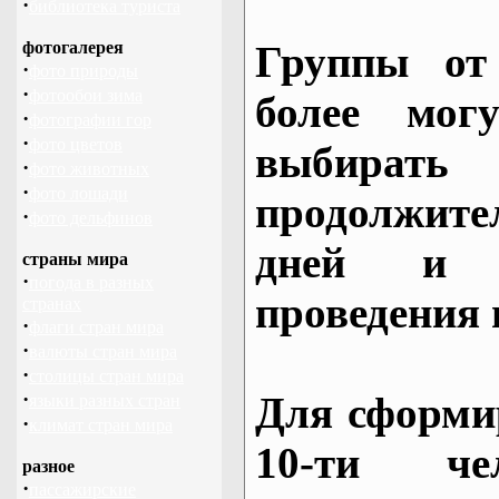
·
библиотека туриста
фотогалерея
Группы от
·
фото природы
·
фотообои зима
более могу
·
фотографии гор
·
фото цветов
выбирать
·
фото животных
·
фото лошади
продолжител
·
фото дельфинов
дней и 
страны мира
·
погода в разных
проведения 
странах
·
флаги стран мира
·
валюты стран мира
·
столицы стран мира
·
Для сформи
языки разных стран
·
климат стран мира
10-ти че
разное
·
пассажирские