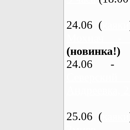
24.06 (
каяки
Мохнач -
(новинка!)
24.06 - 
Северский
Андреевка, 2
25.06 (
каяки
Змиев - 