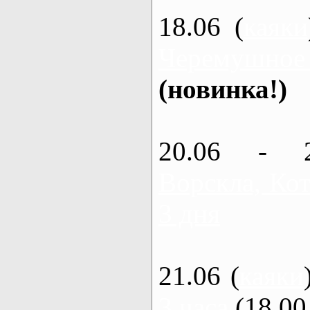
18.06 (
каяки
Черемушное
(новинка!)
20.06 - 
Ворскла, Кот
3 дня
21.06 (
каяки
3 часа
(18.00 