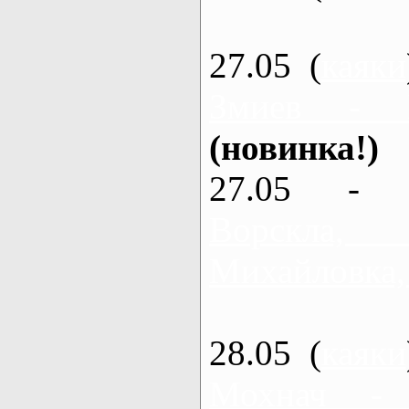
27.05 (
каяки
Змиев - 
(новинка!)
27.05 - 
Ворскла
Михайловка,
28.05 (
каяки
Мохнач -