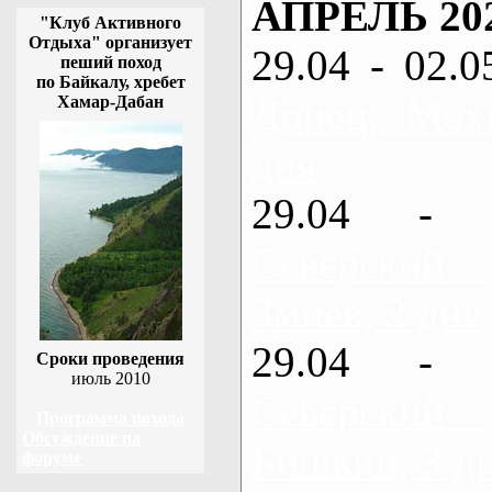
АПРЕЛЬ 20
"Клуб Активного
Отдыха" организует
29.04 - 02.0
пеший поход
по Байкалу, хребет
Донец, Мох
Хамар-Дабан
дня
29.04 - 
Северский
Змиев, 2 дня
29.04 - 
Сроки проведения
июль 2010
Северский
Программа похода
Обсуждение на
Бишкин, 3 д
форуме