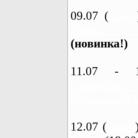
09.07 (
каяки
Змиев - 
(новинка!)
11.07 - 
Северский
Черкасский 
12.07 (
каяки