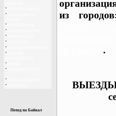
организаци
перевозки
·
байдарки Харьков
из городо
·
прогноз погоды
Украина
Днепр, П
·
каталог ссылок
·
байдарки Украина
·
Запорож
архив новостей
·
фотогалерея
·
Чернигов
.
достопримечательности
·
написать
администратору
·
опросы
·
рекомендовать нас
·
поиск по новостям
ВЫЕЗДЫ
·
карта сайта
с
Поход на Байкал