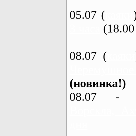
05.07 (
каяки
3 часа
(18.00 
08.07 (
каяки
Черемушное
(новинка!)
08.07 - 
Ворскла, Ах
дня