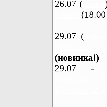
26.07 (
каяки
3 часа
(18.00 
29.07 (
каяки
Мохнач -
(новинка!)
29.07 - 
Ворскла,
Кунцево, 2 д