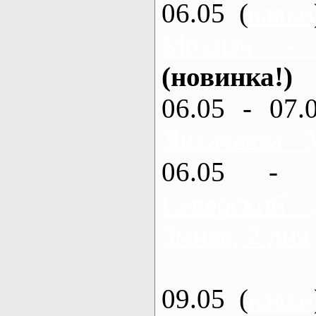
06.05 (
каяки
Мохнач -
(новинка!)
06.05 - 07.
Лихачевка - 
06.05 - 
Северский
Змиев, 2 дня
09.05 (
каяки