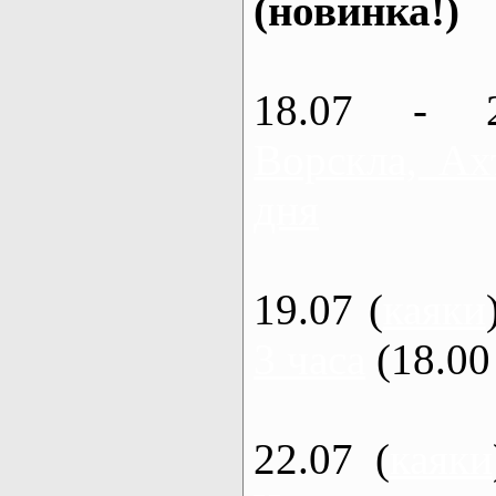
(новинка!)
18.07 - 
Ворскла, Ах
дня
19.07 (
каяки
3 часа
(18.00 
22.07 (
каяки