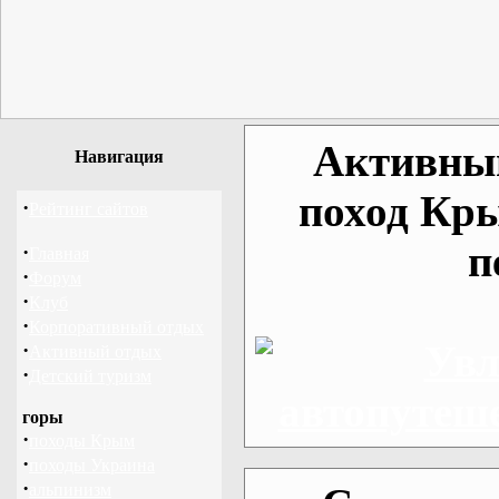
Активный
Навигация
поход Кр
·
Рейтинг сайтов
п
·
Главная
·
Форум
·
Клуб
·
Корпоративный отдых
·
Активный отдых
·
Детский туризм
горы
·
походы Крым
·
походы Украина
·
альпинизм