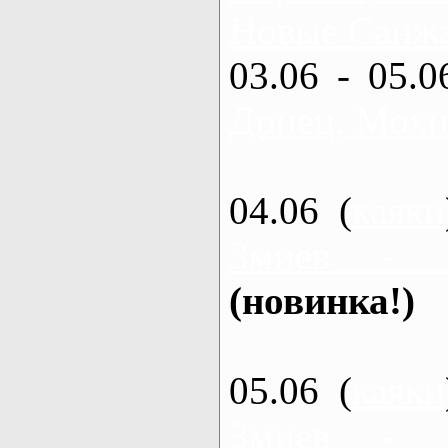
Новые Санжа
03.06 - 05.0
Донец, Мохн
04.06 (
каяки
Змиев - 
(новинка!)
05.06 (
каяки
Змиев - 