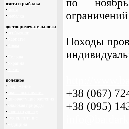
по нояб
охота и рыбалка
·
охота
ограничений 
·
рыбалка
достопримечательности
·
необычное
Походы пров
·
Карпаты
·
Крым
индивидуаль
·
Польша
·
Украина
·
Чехия
http://www.ba
полезное
·
снаряжение
+38 (067) 72
·
школа выживания
·
дикорастущие растения
+38 (095) 14
·
кладовая природы
·
советы туристу
info@baidark
·
кухня, питание
·
медицина