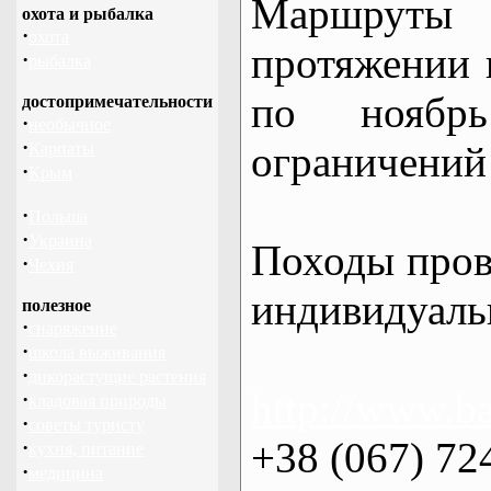
Маршрут
охота и рыбалка
·
охота
протяжении в
·
рыбалка
по нояб
достопримечательности
·
необычное
·
ограничений 
Карпаты
·
Крым
·
Польша
·
Украина
Походы пров
·
Чехия
индивидуаль
полезное
·
снаряжение
·
школа выживания
·
дикорастущие растения
http://www.ba
·
кладовая природы
·
советы туристу
+38 (067) 72
·
кухня, питание
·
медицина