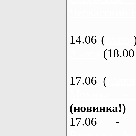
Черкасский 
14.06 (
каяки
3 часа
(18.00 
17.06 (
каяки
Мохнач -
(новинка!)
17.06 - 
Ворскла, Ах