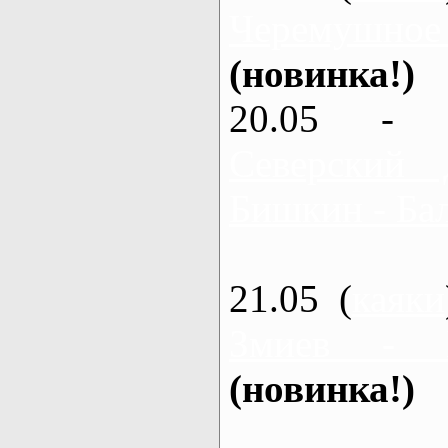
Черемушное
(новинка!)
20.05 - 
Северский 
Бишкин - Бал
21.05 (
каяки
Змиев - 
(новинка!)