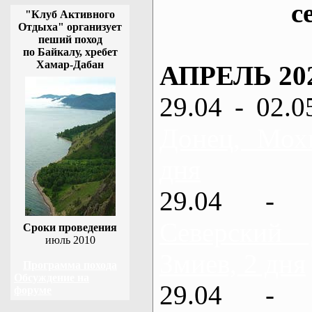
с
"Клуб Активного
Отдыха" организует
пеший поход
по Байкалу, хребет
Хамар-Дабан
АПРЕЛЬ 20
29.04 - 02.0
Донец, Мох
дня
29.04 - 
Северский
Сроки проведения
июль 2010
Змиев, 2 дня
Программа похода
Обсуждение на
29.04 - 
форуме