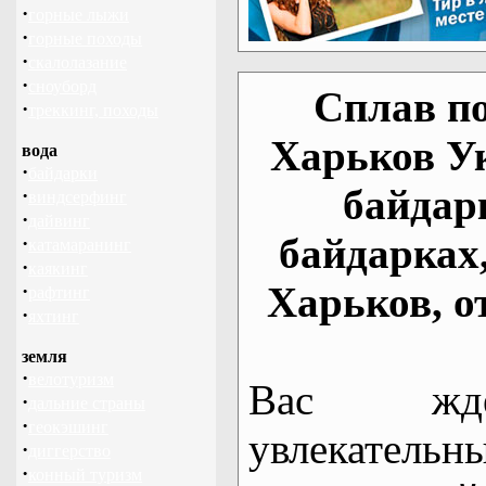
·
горные лыжи
·
горные походы
·
скалолазание
·
сноуборд
Сплав по
·
треккинг, походы
Харьков У
вода
·
байдарки
байдар
·
виндсерфинг
·
дайвинг
байдарках
·
катамаранинг
·
каякинг
Харьков, о
·
рафтинг
·
яхтинг
земля
·
велотуризм
Вас жде
·
дальние страны
·
геокэшинг
увлекательн
·
диггерство
·
конный туризм