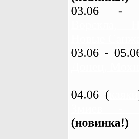
03.06 - 
Ворскла,
Новые Санжа
03.06 - 05.0
Донец, Мохн
04.06 (
каяки
Змиев - 
(новинка!)