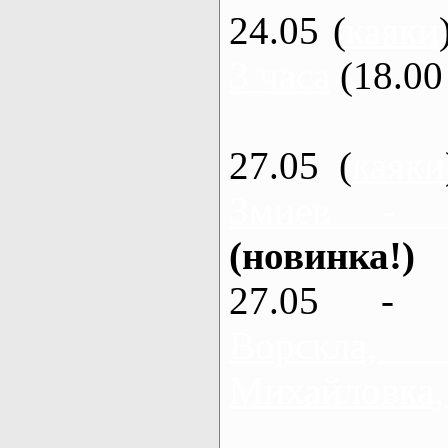
24.05 (
каяки
3 часа
(18.00 
27.05 (
каяки
Змиев - 
(новинка!)
27.05 - 
Ворскла
Михайловка,