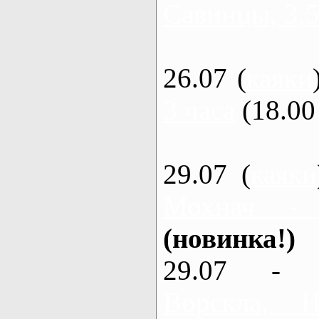
Савинцы, 3,5
26.07 (
каяки
3 часа
(18.00 
29.07 (
каяки
Мохнач -
(новинка!)
29.07 - 
Ворскла,