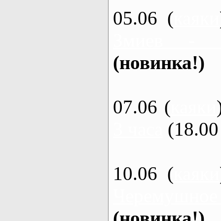
05.06 (
каяки
Змиев - 
(новинка!)
07.06 (
каяки
3 часа
(18.00 
10.06 (
каяки
Черемушное
(новинка!)