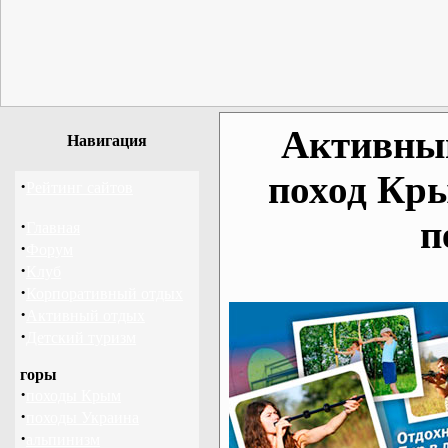
Активный
Навигация
поход Кр
·
Рейтинг сайтов
п
·
Главная
·
Форум
·
Клуб
·
Корпоративный отдых
·
Активный отдых
·
Детский туризм
горы
·
походы Крым
·
походы Украина
·
альпинизм