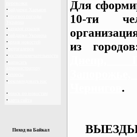
Для сформи
перевозки
·
байдарки Харьков
10-ти че
·
прогноз погоды
Украина
·
каталог ссылок
организаци
·
байдарки Украина
·
архив новостей
из городо
·
фотогалерея
·
достопримечательности
Днепр, П
·
написать
администратору
Запорож
·
опросы
·
рекомендовать нас
Чернигов
.
·
поиск по новостям
·
карта сайта
ВЫЕЗДЫ
Поход на Байкал