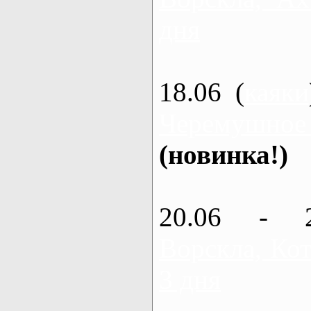
дня
18.06 (
каяки
Черемушное
(новинка!)
20.06 - 
Ворскла, Кот
3 дня