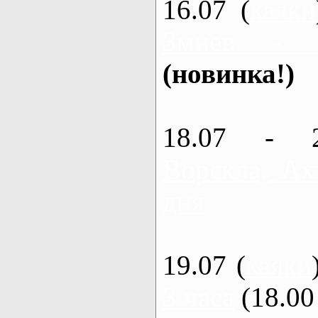
16.07 (
каяки
Змиев - 
(новинка!)
18.07 - 
Ворскла, Ах
дня
19.07 (
каяки
3 часа
(18.00 