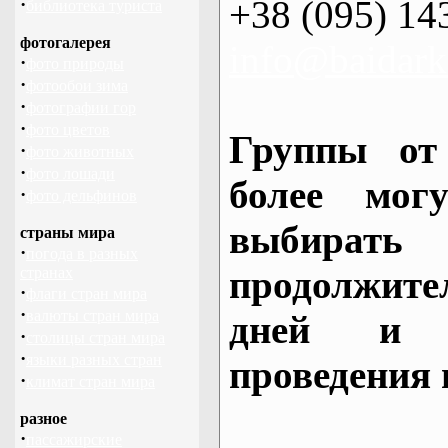
+38 (095) 14
·
библиотека туриста
фотогалерея
info@baidark
·
фото природы
·
фотообои зима
·
фотографии гор
·
фото цветов
Группы от
·
фото животных
·
фото лошади
более могу
·
фото дельфинов
выбирать
страны мира
·
погода в разных
продолжител
странах
·
флаги стран мира
·
валюты стран мира
дней и 
·
столицы стран мира
·
языки разных стран
проведения 
·
климат стран мира
разное
·
пассажирские