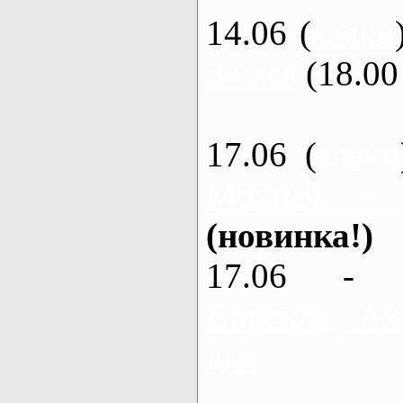
14.06 (
каяки
3 часа
(18.00 
17.06 (
каяки
Мохнач -
(новинка!)
17.06 - 
Ворскла, Ах
дня