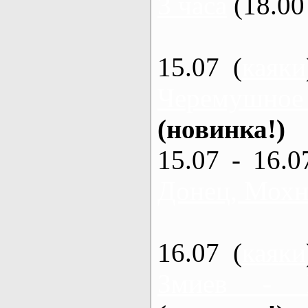
3 часа
(18.00 
15.07 (
каяки
Черемушное
(новинка!)
15.07 - 16.0
Донец, Мохна
16.07 (
каяки
Змиев - 