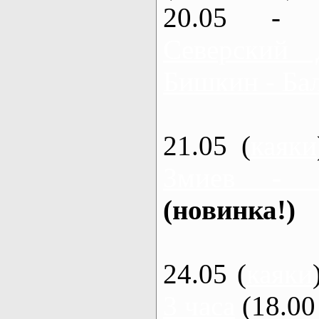
20.05 - 
Северский 
Бишкин - Бал
21.05 (
каяки
Змиев - 
(новинка!)
24.05 (
каяки
3 часа
(18.00 