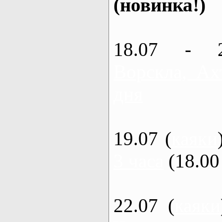
(новинка!)
18.07 - 
Ворскла, Ах
дня
19.07 (
каяки
3 часа
(18.00 
22.07 (
каяки