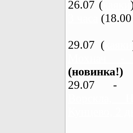
26.07 (
каяки
3 часа
(18.00 
29.07 (
каяки
Мохнач -
(новинка!)
29.07 - 
Ворскла,
Кунцево, 2 д