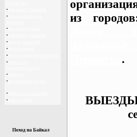
организаци
перевозки
·
байдарки Харьков
из городо
·
прогноз погоды
Украина
Днепр, П
·
каталог ссылок
·
байдарки Украина
·
Запорож
архив новостей
·
фотогалерея
·
Чернигов
.
достопримечательности
·
написать
администратору
·
опросы
·
рекомендовать нас
·
поиск по новостям
ВЫЕЗДЫ
·
карта сайта
с
Поход на Байкал