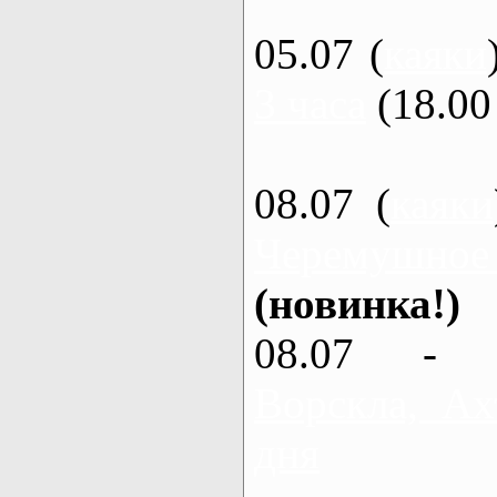
05.07 (
каяки
3 часа
(18.00 
08.07 (
каяки
Черемушное
(новинка!)
08.07 - 
Ворскла, Ах
дня