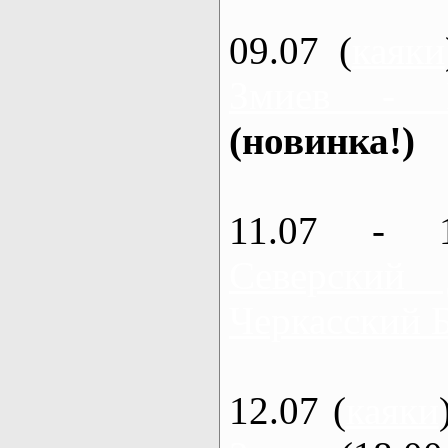
09.07 (
каяки
Змиев - 
(новинка!)
11.07 - 
Северский
Черкасский 
12.07 (
каяки