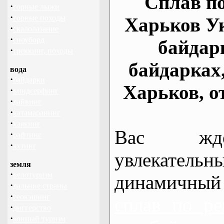
Сплав по
·
горные лыжи
·
горные походы
Харьков У
·
скалолазание
·
сноуборд
байдар
·
треккинг, походы
байдарках
вода
·
байдарки
Харьков, о
·
виндсерфинг
·
дайвинг
·
катамаранинг
·
каякинг
Вас жде
·
рафтинг
·
яхтинг
увлекательн
земля
·
велотуризм
динамичный
·
дальние страны
·
геокэшинг
сплав по ре
·
диггерство
·
конный туризм