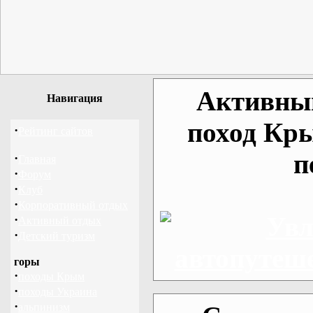
Активный
Навигация
поход Кр
·
Рейтинг сайтов
п
·
Главная
·
Форум
·
Клуб
·
Корпоративный отдых
·
Активный отдых
·
Детский туризм
горы
·
походы Крым
·
походы Украина
·
альпинизм