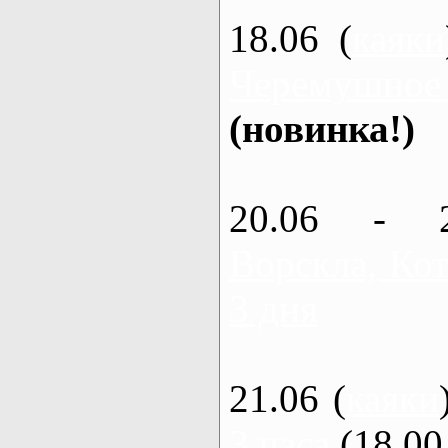
18.06 (
каяки
Черемушное
(новинка!)
20.06 - 
Ворскла, Кот
3 дня
21.06 (
каяки
3 часа
(18.00 