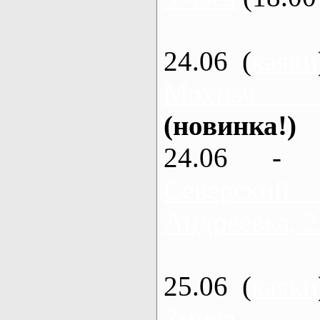
24.06 (
каяки
Мохнач -
(новинка!)
24.06 - 
Северский
Андреевка, 2
25.06 (
каяки
Змиев - 