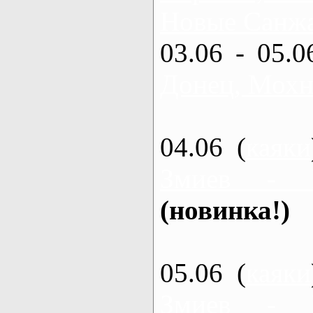
Новые Санжа
03.06 - 05.0
Донец, Мохн
04.06 (
каяки
Змиев - 
(новинка!)
05.06 (
каяки
Змиев - 