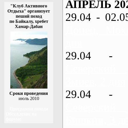
АПРЕЛЬ 20
"Клуб Активного
Отдыха" организует
29.04 - 02.0
пеший поход
по Байкалу, хребет
Донец, Мох
Хамар-Дабан
дня
29.04 - 
Северский
Змиев, 2 дня
29.04 - 
Сроки проведения
июль 2010
Северский
Программа похода
Обсуждение на
Бишкин, 3 д
форуме