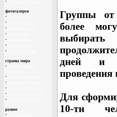
·
библиотека туриста
фотогалерея
Группы от
·
фото природы
·
фотообои зима
более могу
·
фотографии гор
·
фото цветов
выбирать
·
фото животных
·
фото лошади
продолжител
·
фото дельфинов
дней и 
страны мира
·
погода в разных
проведения 
странах
·
флаги стран мира
·
валюты стран мира
·
столицы стран мира
·
Для сформи
языки разных стран
·
климат стран мира
10-ти че
разное
·
пассажирские