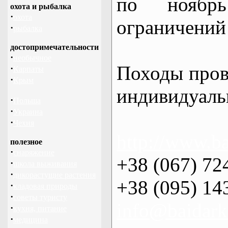
по нояб
охота и рыбалка
·
охота
ограничений 
·
рыбалка
достопримечательности
·
необычное
Походы пров
·
Карпаты
·
Крым
индивидуаль
·
Польша
·
Украина
·
Чехия
http://www.ba
полезное
·
снаряжение
+38 (067) 72
·
школа выживания
·
дикорастущие растения
+38 (095) 14
·
кладовая природы
·
советы туристу
info@baidark
·
кухня, питание
·
медицина