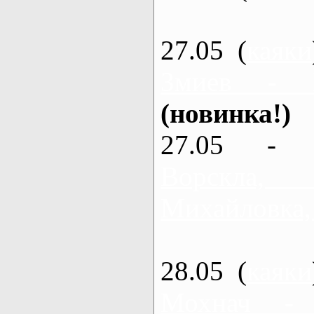
27.05 (
каяки
Змиев - 
(новинка!)
27.05 - 
Ворскла
Михайловка,
28.05 (
каяки
Мохнач -