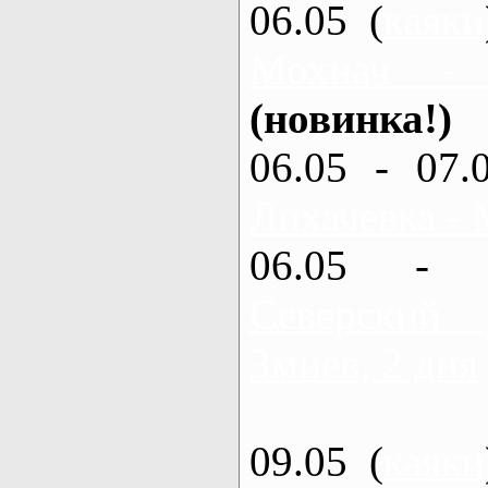
06.05 (
каяки
Мохнач -
(новинка!)
06.05 - 07.
Лихачевка - 
06.05 - 
Северский
Змиев, 2 дня
09.05 (
каяки