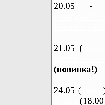
20.05 - 
Северский 
Бишкин - Бал
21.05 (
каяки
Змиев - 
(новинка!)
24.05 (
каяки
3 часа
(18.00 