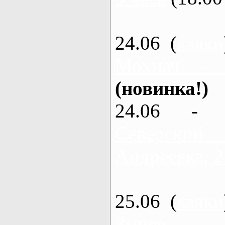
24.06 (
каяки
Мохнач -
(новинка!)
24.06 - 
Северский
Андреевка, 2
25.06 (
каяки
Змиев - 