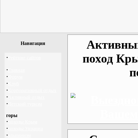
Активный
Навигация
поход Кр
·
Рейтинг сайтов
п
·
Главная
·
Форум
·
Клуб
·
Корпоративный отдых
·
Активный отдых
·
Детский туризм
горы
·
походы Крым
·
походы Украина
·
альпинизм