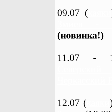
09.07 (
каяки
Змиев - 
(новинка!)
11.07 - 
Северский
Черкасский 
12.07 (
каяки