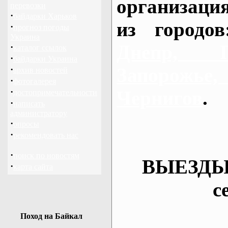
организаци
перевозки
·
байдарки Харьков
из городо
·
прогноз погоды
Украина
Днепр, П
·
каталог ссылок
·
байдарки Украина
·
Запорож
архив новостей
·
фотогалерея
·
Чернигов
.
достопримечательности
·
написать
администратору
·
опросы
·
рекомендовать нас
·
поиск по новостям
ВЫЕЗДЫ
·
карта сайта
с
Поход на Байкал