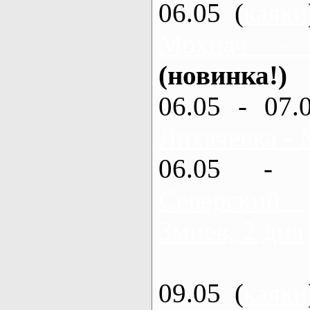
06.05 (
каяки
Мохнач -
(новинка!)
06.05 - 07.
Лихачевка - 
06.05 - 
Северский
Змиев, 2 дня
09.05 (
каяки