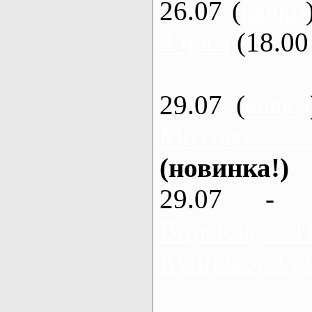
26.07 (
каяки
3 часа
(18.00 
29.07 (
каяки
Мохнач -
(новинка!)
29.07 - 
Ворскла,
Кунцево, 2 д