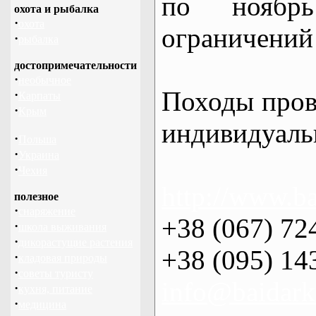
по нояб
охота и рыбалка
·
охота
ограничений 
·
рыбалка
достопримечательности
·
необычное
Походы пров
·
Карпаты
·
Крым
индивидуаль
·
Польша
·
Украина
·
Чехия
http://www.ba
полезное
·
снаряжение
+38 (067) 72
·
школа выживания
·
дикорастущие растения
+38 (095) 14
·
кладовая природы
·
советы туристу
info@baidark
·
кухня, питание
·
медицина