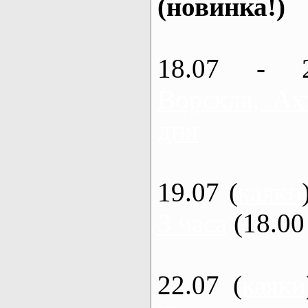
(новинка!)
18.07 - 
Ворскла, Ах
дня
19.07 (
каяки
3 часа
(18.00 
22.07 (
каяки