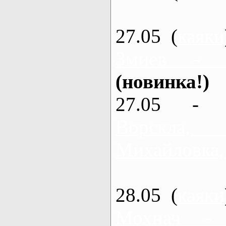
27.05 (
каяки
Змиев - 
(новинка!)
27.05 - 
Ворскла
Михайловка,
28.05 (
каяки
Мохнач -