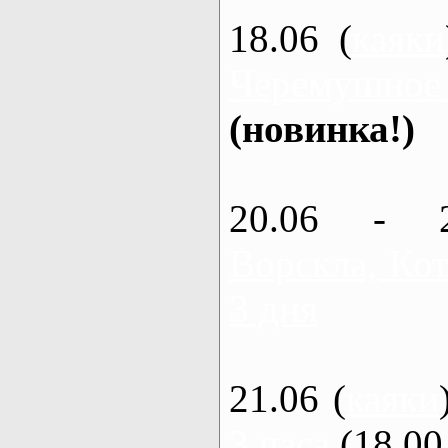
18.06 (
каяки
Черемушное
(новинка!)
20.06 - 
Ворскла, Кот
3 дня
21.06 (
каяки
3 часа
(18.00 