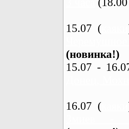
3 часа
(18.00 
15.07 (
каяки
Черемушное
(новинка!)
15.07 - 16.0
Донец, Мохна
16.07 (
каяки
Змиев - 