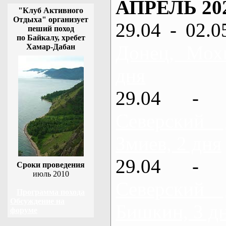
АПРЕЛЬ 20
"Клуб Активного
Отдыха" организует
29.04 - 02.0
пеший поход
по Байкалу, хребет
Донец, Мох
Хамар-Дабан
дня
29.04 - 
Северский
Змиев, 2 дня
29.04 - 
Сроки проведения
июль 2010
Северский
Программа похода
Обсуждение на
Бишкин, 3 д
форуме