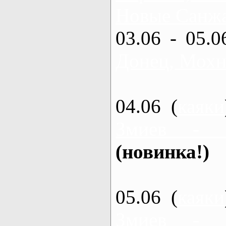
Новые Санжа
03.06 - 05.0
Донец, Мохн
04.06 (
каяки
Змиев - 
(новинка!)
05.06 (
каяки
Змиев - 