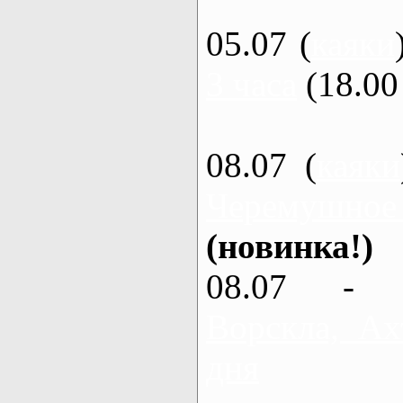
05.07 (
каяки
3 часа
(18.00 
08.07 (
каяки
Черемушное
(новинка!)
08.07 - 
Ворскла, Ах
дня