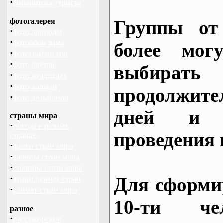
·
библиотека туриста
фотогалерея
Группы от
·
фото природы
·
фотообои зима
более могу
·
фотографии гор
·
фото цветов
выбирать
·
фото животных
·
фото лошади
продолжител
·
фото дельфинов
дней и 
страны мира
·
погода в разных
проведения 
странах
·
флаги стран мира
·
валюты стран мира
·
столицы стран мира
·
Для сформи
языки разных стран
·
климат стран мира
10-ти че
разное
·
пассажирские