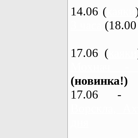
14.06 (
каяки
3 часа
(18.00 
17.06 (
каяки
Мохнач -
(новинка!)
17.06 - 
Ворскла, Ах
дня