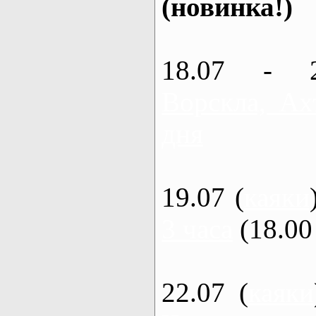
(новинка!)
18.07 - 
Ворскла, Ах
дня
19.07 (
каяки
3 часа
(18.00 
22.07 (
каяки