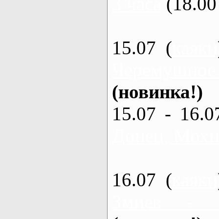
3 часа
(18.00 
15.07 (
каяки
Черемушное
(новинка!)
15.07 - 16.0
Донец, Мохна
16.07 (
каяки
Змиев - 