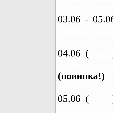
Новые Санжа
03.06 - 05.0
Донец, Мохн
04.06 (
каяки
Змиев - 
(новинка!)
05.06 (
каяки
Змиев - 