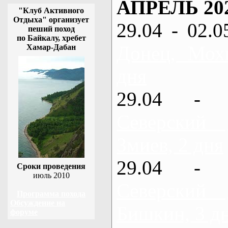
АПРЕЛЬ 20
"Клуб Активного
Отдыха" организует
29.04 - 02.0
пеший поход
по Байкалу, хребет
Донец, Мох
Хамар-Дабан
дня
29.04 - 
Северский
Змиев, 2 дня
29.04 - 
Сроки проведения
июль 2010
Северский
Программа похода
Обсуждение на
Бишкин, 3 д
форуме