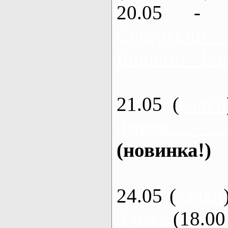
20.05 - 
Северский 
Бишкин - Бал
21.05 (
каяки
Змиев - 
(новинка!)
24.05 (
каяки
3 часа
(18.00 