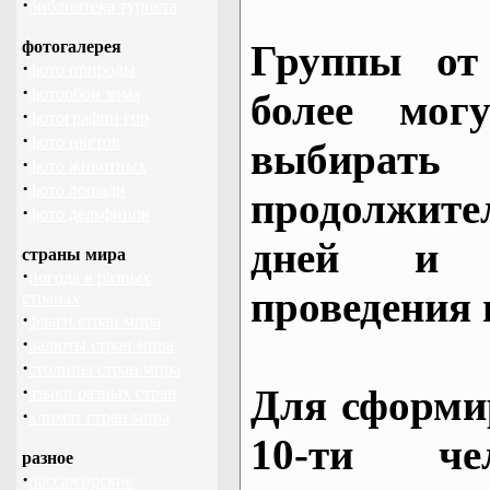
·
библиотека туриста
фотогалерея
Группы от
·
фото природы
·
фотообои зима
более могу
·
фотографии гор
·
фото цветов
выбирать
·
фото животных
·
фото лошади
продолжител
·
фото дельфинов
дней и 
страны мира
·
погода в разных
проведения 
странах
·
флаги стран мира
·
валюты стран мира
·
столицы стран мира
·
Для сформи
языки разных стран
·
климат стран мира
10-ти че
разное
·
пассажирские