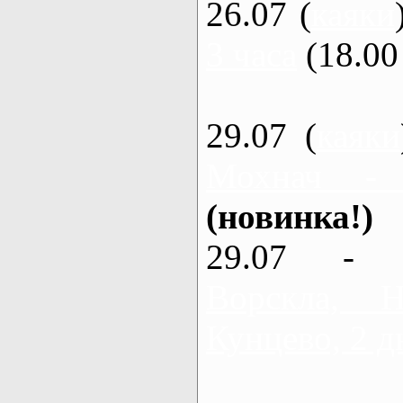
26.07 (
каяки
3 часа
(18.00 
29.07 (
каяки
Мохнач -
(новинка!)
29.07 - 
Ворскла,
Кунцево, 2 д