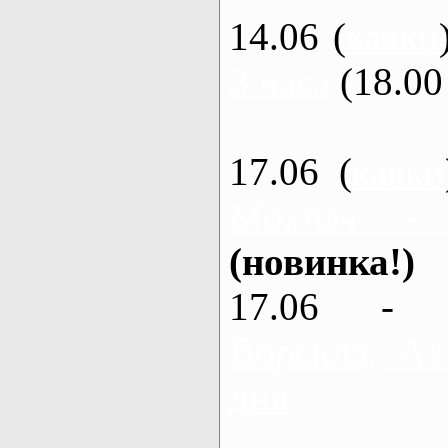
14.06 (
каяки
3 часа
(18.00 
17.06 (
каяки
Мохнач -
(новинка!)
17.06 - 
Ворскла, Ах
дня