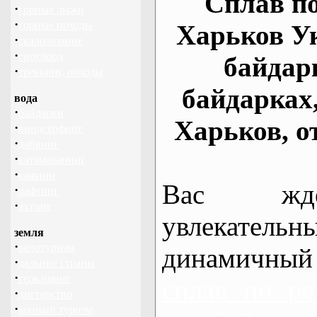
Сплав по
·
горные лыжи
·
горные походы
Харьков У
·
скалолазание
·
сноуборд
байдар
·
треккинг, походы
байдарках
вода
·
байдарки
Харьков, о
·
виндсерфинг
·
дайвинг
·
катамаранинг
·
каякинг
Вас жде
·
рафтинг
·
яхтинг
увлекательн
земля
·
велотуризм
динамичный
·
дальние страны
·
геокэшинг
сплав по ре
·
диггерство
·
конный туризм