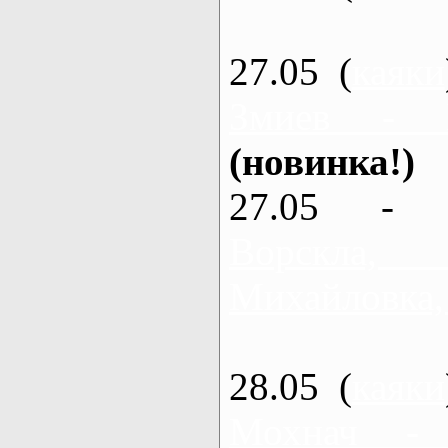
27.05 (
каяки
Змиев - 
(новинка!)
27.05 - 
Ворскла
Михайловка,
28.05 (
каяки
Мохнач -