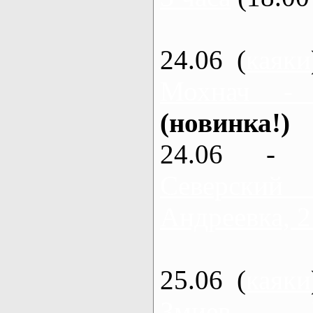
24.06 (
каяки
Мохнач -
(новинка!)
24.06 - 
Северский
Андреевка, 2
25.06 (
каяки
Змиев - 