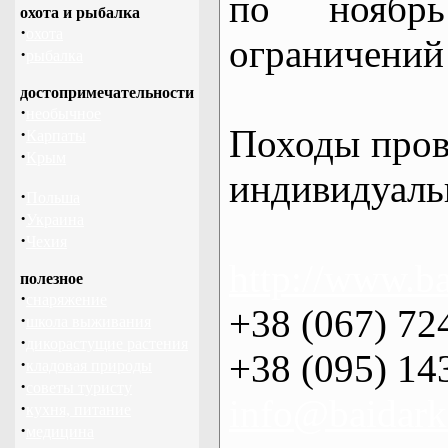
по нояб
охота и рыбалка
·
охота
ограничений 
·
рыбалка
достопримечательности
·
необычное
Походы пров
·
Карпаты
·
Крым
индивидуаль
·
Польша
·
Украина
·
Чехия
http://www.ba
полезное
·
снаряжение
+38 (067) 72
·
школа выживания
·
дикорастущие растения
+38 (095) 14
·
кладовая природы
·
советы туристу
info@baidark
·
кухня, питание
·
медицина