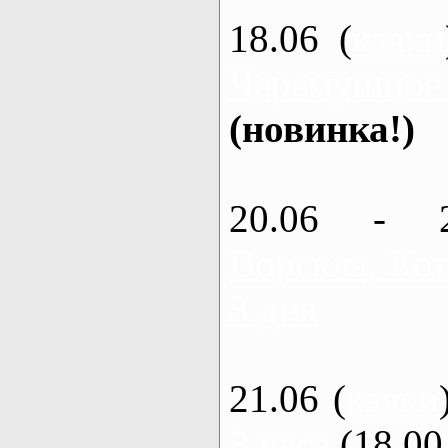
18.06 (
каяки
Черемушное
(новинка!)
20.06 - 
Ворскла, Кот
3 дня
21.06 (
каяки
3 часа
(18.00 