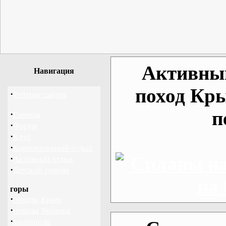
Активный
Навигация
поход Кр
·
Рейтинг сайтов
п
·
Главная
·
Форум
·
Клуб
·
Корпоративный отдых
·
Активный отдых
·
Детский туризм
горы
·
походы Крым
·
походы Украина
·
альпинизм