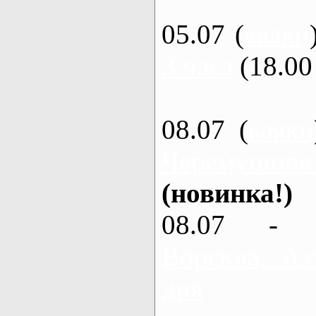
05.07 (
каяки
3 часа
(18.00 
08.07 (
каяки
Черемушное
(новинка!)
08.07 - 
Ворскла, Ах
дня