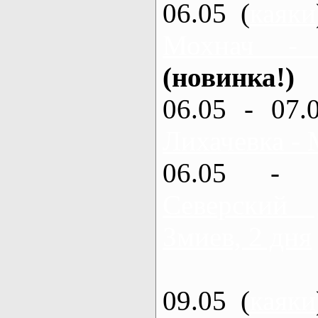
06.05 (
каяки
Мохнач -
(новинка!)
06.05 - 07.
Лихачевка - 
06.05 - 
Северский
Змиев, 2 дня
09.05 (
каяки