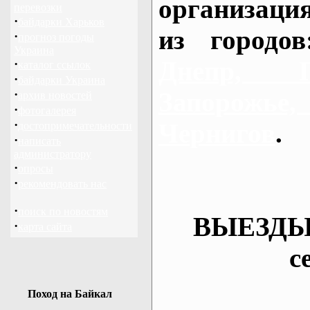
организаци
перевозки
·
байдарки Харьков
из городо
·
прогноз погоды
Украина
Днепр, П
·
каталог ссылок
·
байдарки Украина
·
Запорож
архив новостей
·
фотогалерея
·
Чернигов
.
достопримечательности
·
написать
администратору
·
опросы
·
рекомендовать нас
·
поиск по новостям
ВЫЕЗДЫ
·
карта сайта
с
Поход на Байкал