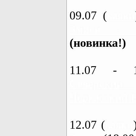
09.07 (
каяки
Змиев - 
(новинка!)
11.07 - 
Северский
Черкасский 
12.07 (
каяки