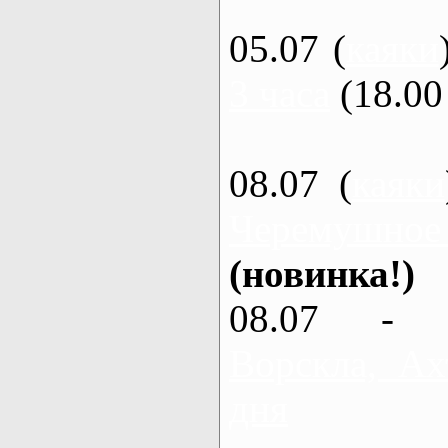
05.07 (
каяки
3 часа
(18.00 
08.07 (
каяки
Черемушное
(новинка!)
08.07 - 
Ворскла, Ах
дня