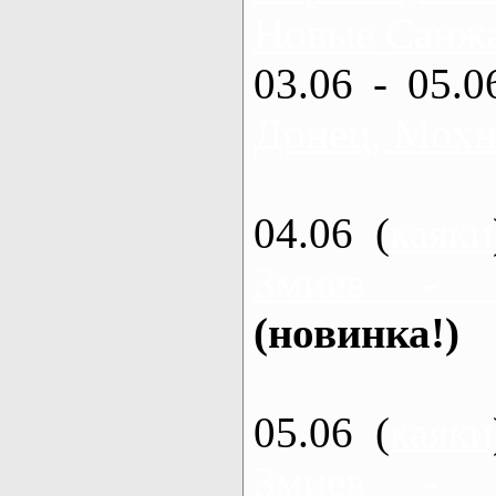
Новые Санжа
03.06 - 05.0
Донец, Мохн
04.06 (
каяки
Змиев - 
(новинка!)
05.06 (
каяки
Змиев - 