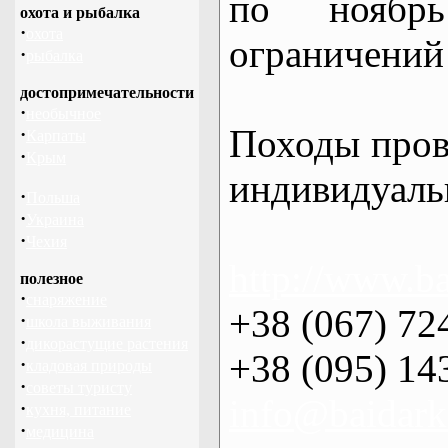
по нояб
охота и рыбалка
·
охота
ограничений 
·
рыбалка
достопримечательности
·
необычное
Походы пров
·
Карпаты
·
Крым
индивидуаль
·
Польша
·
Украина
·
Чехия
http://www.ba
полезное
·
снаряжение
+38 (067) 72
·
школа выживания
·
дикорастущие растения
+38 (095) 14
·
кладовая природы
·
советы туристу
info@baidark
·
кухня, питание
·
медицина