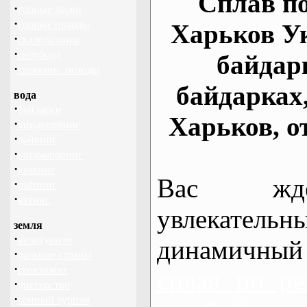
Сплав по
·
горные лыжи
·
горные походы
Харьков У
·
скалолазание
·
сноуборд
байдар
·
треккинг, походы
байдарках
вода
·
байдарки
Харьков, о
·
виндсерфинг
·
дайвинг
·
катамаранинг
·
каякинг
Вас жде
·
рафтинг
·
яхтинг
увлекательн
земля
·
велотуризм
динамичный
·
дальние страны
·
геокэшинг
сплав по ре
·
диггерство
·
конный туризм