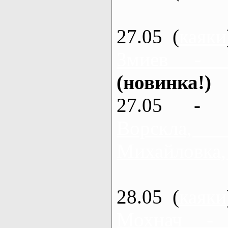
27.05 (
каяки
Змиев - 
(новинка!)
27.05 - 
Ворскла
Михайловка,
28.05 (
каяки
Мохнач -