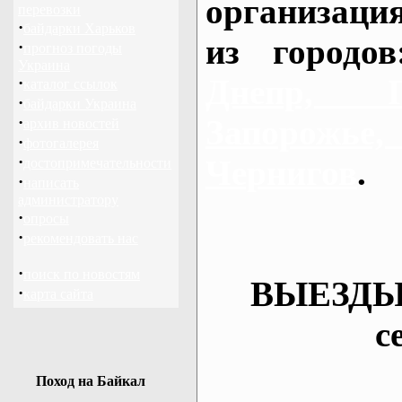
организаци
перевозки
·
байдарки Харьков
из городо
·
прогноз погоды
Украина
Днепр, П
·
каталог ссылок
·
байдарки Украина
·
Запорож
архив новостей
·
фотогалерея
·
Чернигов
.
достопримечательности
·
написать
администратору
·
опросы
·
рекомендовать нас
·
поиск по новостям
ВЫЕЗДЫ
·
карта сайта
с
Поход на Байкал