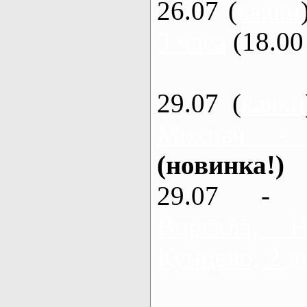
26.07 (
каяки
3 часа
(18.00 
29.07 (
каяки
Мохнач -
(новинка!)
29.07 - 
Ворскла,
Кунцево, 2 д