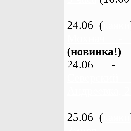
24.06 (
каяки
Мохнач -
(новинка!)
24.06 - 
Северский
Андреевка, 2
25.06 (
каяки
Змиев - 