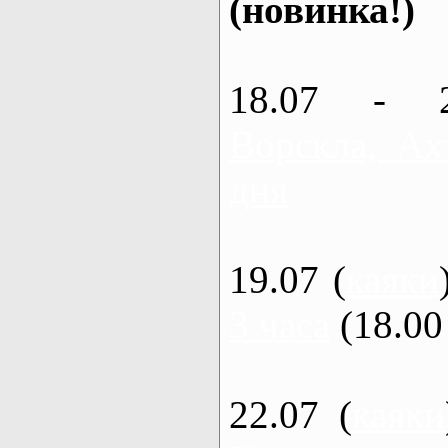
(новинка!)
18.07 - 
Ворскла, Ах
дня
19.07 (
каяки
3 часа
(18.00 
22.07 (
каяки