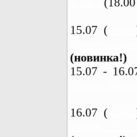
3 часа
(18.00 
15.07 (
каяки
Черемушное
(новинка!)
15.07 - 16.0
Донец, Мохна
16.07 (
каяки
Змиев - 