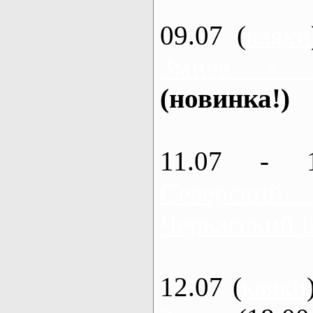
09.07 (
каяки
Змиев - 
(новинка!)
11.07 - 
Северский
Черкасский 
12.07 (
каяки