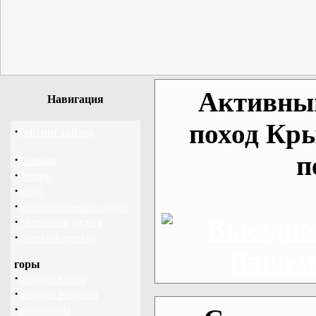
Активный
Навигация
поход Кр
·
Рейтинг сайтов
п
·
Главная
·
Форум
·
Клуб
·
Корпоративный отдых
·
Активный отдых
·
Детский туризм
горы
·
походы Крым
·
походы Украина
·
альпинизм