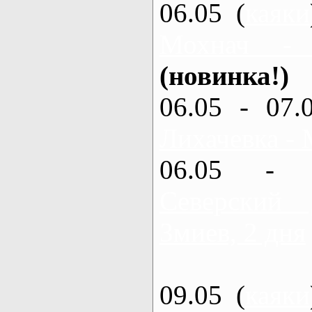
06.05 (
каяки
Мохнач -
(новинка!)
06.05 - 07.
Лихачевка - 
06.05 - 
Северский
Змиев, 2 дня
09.05 (
каяки