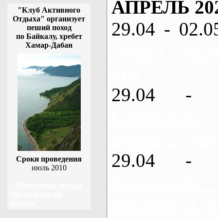
АПРЕЛЬ 20
"Клуб Активного
Отдыха" организует
29.04 - 02.0
пеший поход
по Байкалу, хребет
Донец, Мох
Хамар-Дабан
дня
29.04 - 
Северский
Змиев, 2 дня
29.04 - 
Сроки проведения
июль 2010
Северский
Программа похода
Обсуждение на
Бишкин, 3 д
форуме