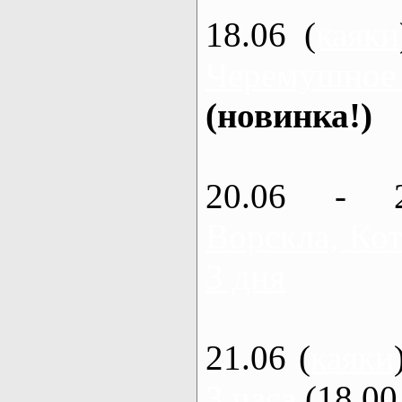
18.06 (
каяки
Черемушное
(новинка!)
20.06 - 
Ворскла, Кот
3 дня
21.06 (
каяки
3 часа
(18.00 