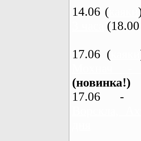
14.06 (
каяки
3 часа
(18.00 
17.06 (
каяки
Мохнач -
(новинка!)
17.06 - 
Ворскла, Ах
дня