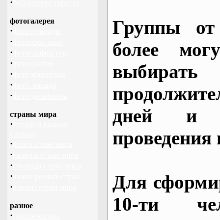
·
библиотека туриста
фотогалерея
Группы от
·
фото природы
·
фотообои зима
более могу
·
фотографии гор
·
фото цветов
выбирать
·
фото животных
·
фото лошади
продолжител
·
фото дельфинов
дней и 
страны мира
·
погода в разных
проведения 
странах
·
флаги стран мира
·
валюты стран мира
·
столицы стран мира
·
Для сформи
языки разных стран
·
климат стран мира
10-ти че
разное
·
пассажирские