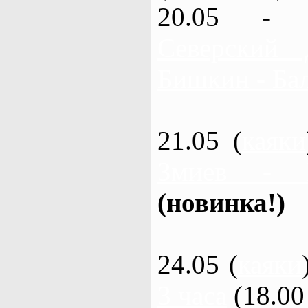
20.05 - 
Северский 
Бишкин - Бал
21.05 (
каяки
Змиев - 
(новинка!)
24.05 (
каяки
3 часа
(18.00 