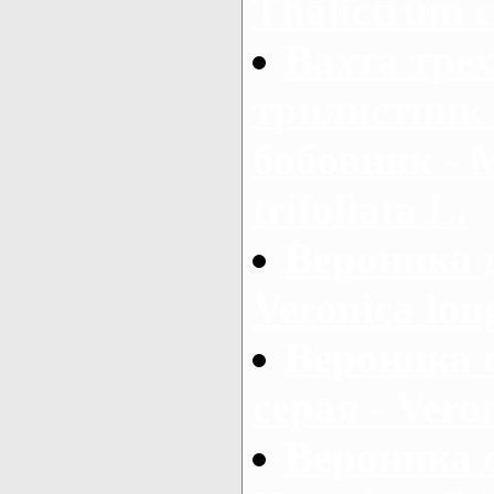
Thalictrum 
Вахта тре
трилистник 
бобовник - 
trifoliata L.
Вероника 
Veronica long
Вероника 
серая - Vero
Вероника 