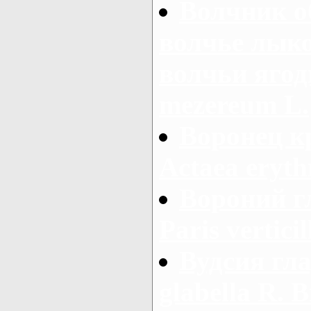
Волчник о
волчье лыко
волчьи ягод
mezereum L.
Воронец к
Actaea eryth
Вороний г
Paris verticil
Вудсия гла
glabella R. Br