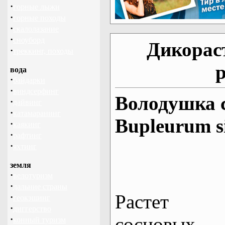
·
горные лыжи
·
горные походы
·
скалолазание
·
сноуборд
Дикорас
·
треккинг, походы
вода
·
байдарки
·
виндсерфинг
Володушка с
·
дайвинг
·
катамаранинг
Bupleurum si
·
каякинг
·
рафтинг
·
яхтинг
земля
·
велотуризм
·
дальние страны
Растет 
·
геокэшинг
·
диггерство
сосновых 
·
конный туризм