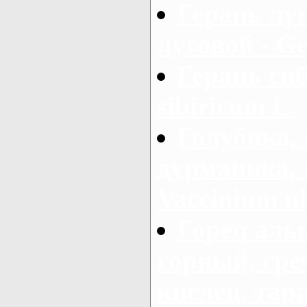
Герань лу
луговой - Ge
Герань си
sibiricum L.
Голубика, 
дурманика, 
Vaccinium ul
Горец аль
горный, гре
кислец, тар