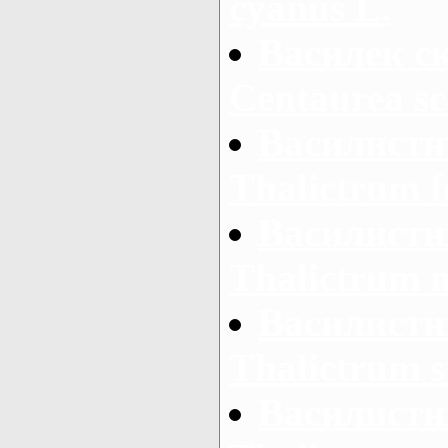
cyanus L.
Василек с
Centaurea sc
Василистн
Thalictrum f
Василистн
Thalictrum 
Василистн
Thalictrum s
Василистн