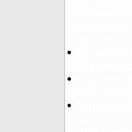
золотничка,
мочегонная 
palustris L.
Белокрыль
Calla palustr
Береза пло
Betula platy
Береза пов
бородавчатая
Betula pendu