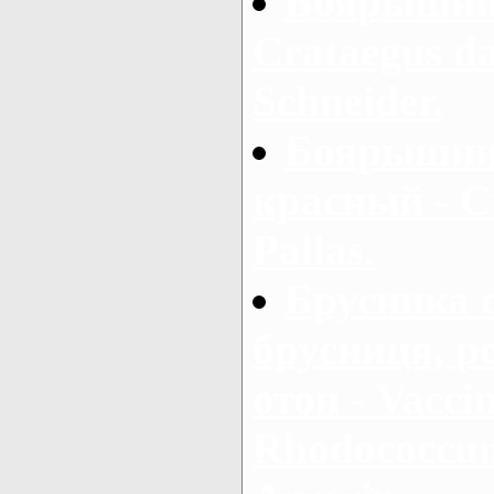
Боярышник
Crataegus d
Schneider.
Боярышни
красный - C
Pallas.
Брусника 
брусниця, р
отон - Vaccin
Rhodococcum 