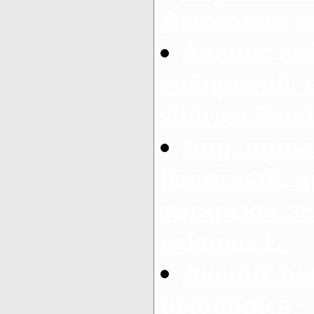
Armeniaca si
Адонис си
сибирский, 
sibirica Patr
Аир, ирны
болотный, ир
татарское зе
calamus L.
Аконит вь
вьющийся - 