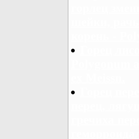
горлец змеи
шейки, рач
корень - Pol
Горец лис
Polygonum al
ex Meissn.
Горец пер
перец, лягу
гречиха пер
геморроидал