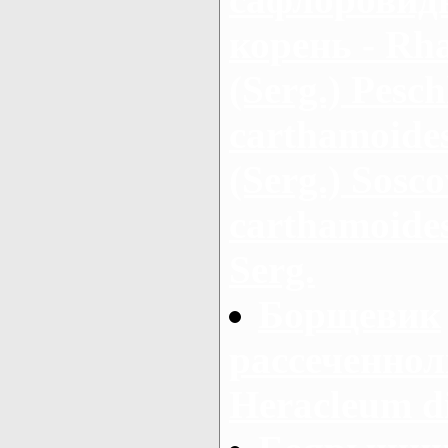
корень - Rha
(Serg.) Pesch
carthamoides
(Serg.) Sosc
carthamoides
Serg.
Борщевик
рассеченнол
Heracleum d