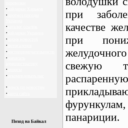
володушки с
перевозки
·
байдарки Харьков
при забол
·
прогноз погоды
Украина
качестве жел
·
каталог ссылок
·
байдарки Украина
при пони
·
архив новостей
·
фотогалерея
желудочно
·
достопримечательности
·
написать
свежую т
администратору
·
опросы
распар
·
рекомендовать нас
·
поиск по новостям
прикладываю
·
карта сайта
фурункула
панариции
Поход на Байкал