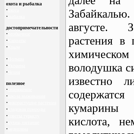
далее на 
охота и рыбалка
·
Забайкалью
охота
·
рыбалка
августе. З
достопримечательности
·
необычное
растения в 
·
Карпаты
·
Крым
химичес
·
Польша
володушка си
·
Украина
·
Чехия
известно л
полезное
·
снаряжение
содержат
·
школа выживания
·
дикорастущие растения
кумарины
·
кладовая природы
·
советы туристу
кислота, н
·
кухня, питание
·
медицина