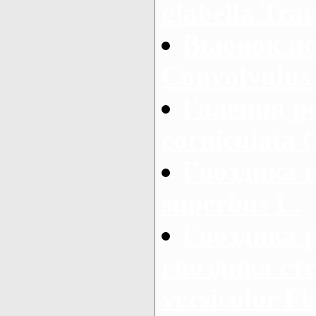
glabella Trau
Вьюнок по
Convolvulus 
Галения ро
corniculata 
Гвоздика 
superbus L.
Гвоздика 
гвоздика сте
versicolor Fi