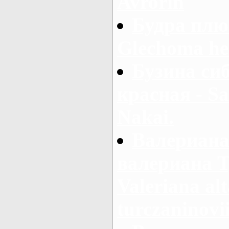
Avrorin
Будра плю
Glechoma he
Бузина сиб
красная - Sa
Nakai.
Валериана
валериана Т
Valeriana al
turczaninovi