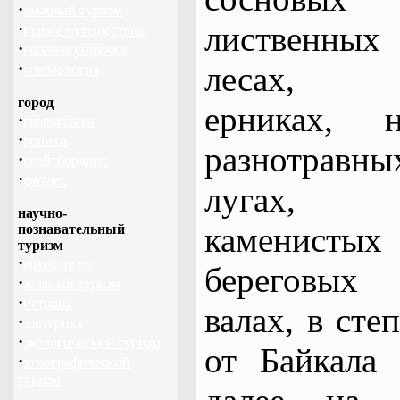
·
лыжный туризм
·
лиственных
пешие путешествия
·
собачьи упряжки
·
лесах,
спелеология
город
ерниках, н
·
гимнастика
·
ролики
разнотравны
·
скейтбординг
·
фитнес
лугах,
научно-
каменистых
познавательный
туризм
·
археология
береговых
·
зеленый туризм
·
история
валах, в сте
·
эзотерика
·
экологический туризм
от Байкала
·
этнографический
туризм