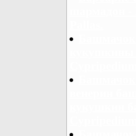
шармадон - B
Pallas.
Башмачок 
кукушкины 
Cypripedium
Башмачок
венерин ба
кукушкин б
Cypripedium 
Башмачок