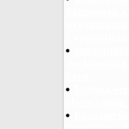
башмачок к
кукушкины 
Cypripedium
Бекманния
Beckmannia s
Fern.
Белена чер
Hyoscyamus 
Белозор б
перелойка, 