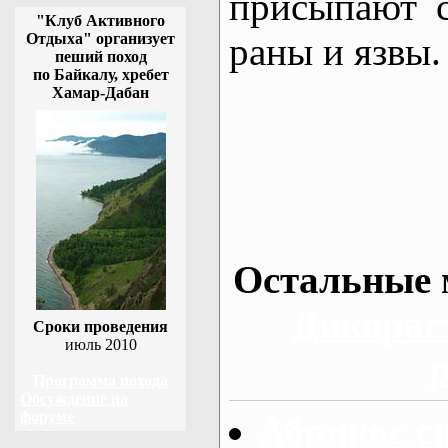
присыпают 
"Клуб Активного
Отдыха" организует
раны и язвы.
пеший поход
по Байкалу, хребет
Хамар-Дабан
Остальные 
Дикорас
Сроки проведения
июль 2010
Программа похода
Обсуждение на
форуме
Абрикос с