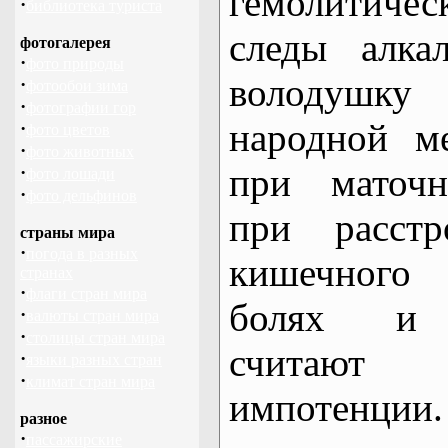
гемолитиче
·
библиотека туриста
следы алка
фотогалерея
·
фото природы
володушк
·
фотообои зима
·
фотографии гор
народной м
·
фото цветов
·
фото животных
при маточн
·
фото лошади
·
фото дельфинов
при расстр
страны мира
·
погода в разных
кишечного 
странах
·
флаги стран мира
болях и г
·
валюты стран мира
·
столицы стран мира
считают
·
языки разных стран
·
климат стран мира
импотенции
разное
·
пассажирские