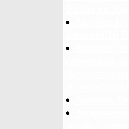
Pallas ex Koe
Аконит Ку
kusnezoffii R
Аконит се
северный, а
Aconitum sep
A. excelsum 
Аконит, бо
Андромеда
подбел мног