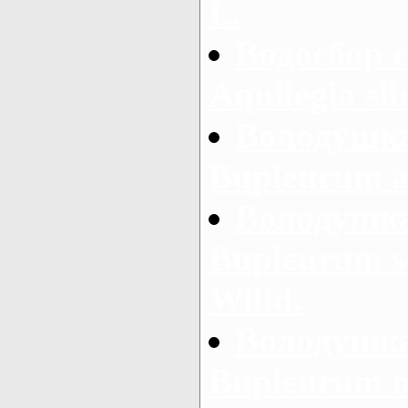
L.
Водосбор 
Aquilegia si
Володушка
Bupleurum a
Володушка
Bupleurum s
Willd.
Володушка
Bupleurum m