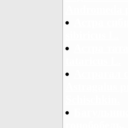
Andromeda po
Астра сиби
sibiricus L.
Астра тата
tataricus L.
Астрагал 
Astragalus 
Schischkin.
Багульник
гонобобель,