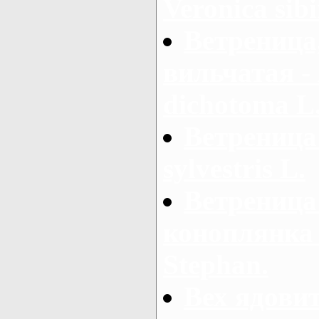
Veronica sibi
Ветреница
вильчатая -
dichotoma L
Ветреница
sylvestris L.
Ветреница
коноплянка 
Stephan.
Вех ядовит