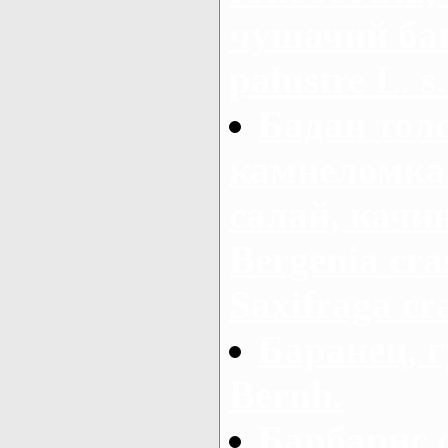
чушачий ба
palustre L. s.
Бадан тол
камнеломка 
салай, качи
Bergenia cras
Saxifraga cra
Баранец, г
Bernh.
Барбарис 