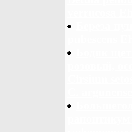
verrucosa Ehr
Береза пуш
pubescens E
Бодяк щет
розовый, ос
Cirsium setos
С. argunens
Большегол
рапонтикум 
сафлоровид