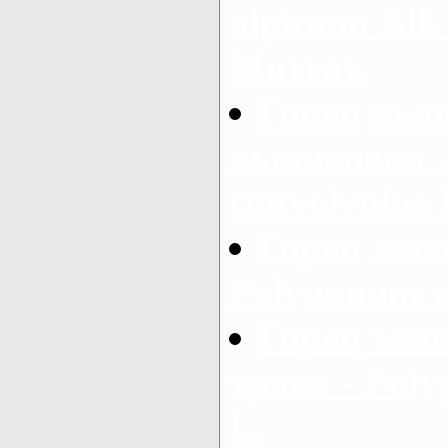
alpinum Аll.
Murray.
Горец вью
вьюнковая 
convolvulus 
Горец жив
Polygonum v
Горец зем
трава - Pol
L.