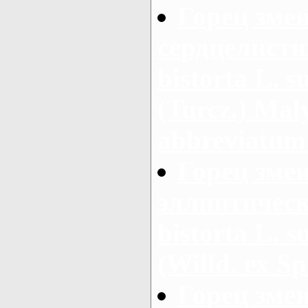
Горец зме
сердцелистн
bistorta L. s
(Turcz.) Maly
abbreviatum
Горец зме
эллиптическ
bistorta L. s
(Willd. ex Sp
Горец зме