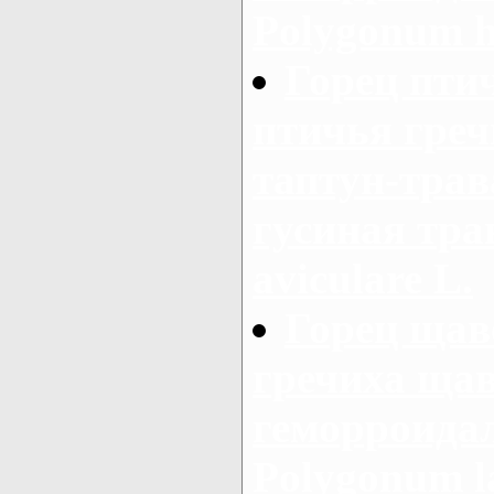
Polygonum h
Горец пти
птичья греч
таптун-трав
гусиная тра
aviculare L.
Горец щав
гречиха щав
геморроидал
Polygonum la