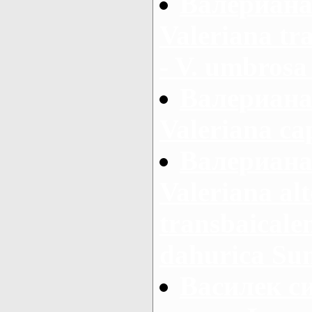
Валериана 
Valeriana tr
- V. umbros
Валериана
Valeriana cap
Валериана
Valeriana alt
transbaicalen
dahurica Su
Василек си