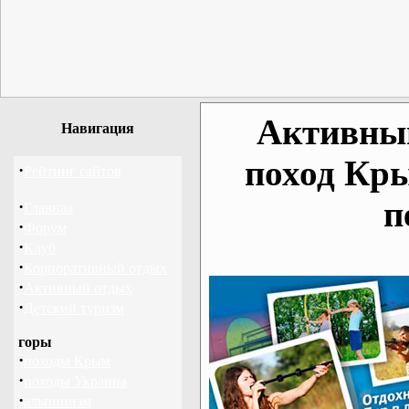
Активный
Навигация
поход Кр
·
Рейтинг сайтов
п
·
Главная
·
Форум
·
Клуб
·
Корпоративный отдых
·
Активный отдых
·
Детский туризм
горы
·
походы Крым
·
походы Украина
·
альпинизм