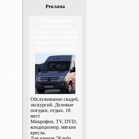
Реклама
Пассажирские
дня
перевозки по
Харькову, Украине
комфортабельными
микроавтобусами
Mercedes Sprinter
н, 3 дня
Обслуживание свадеб,
экскурсий. Деловые
поездки, отдых. 18
мест
Микрофон, TV, DVD,
кондиционер, мягкие
кресла.
Для членов "Клуба