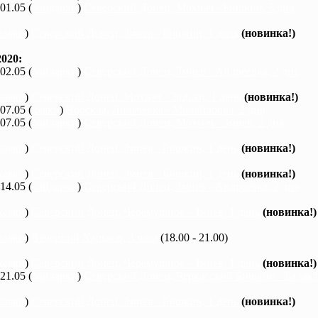
 01.05 (
байдарки
)
Северский Донец, Мохнач - Бишкин, 3 дня
каяки
)
Северский Донец, Змиев - Бишкин, 1 день
(новинка!)
020:
 02.05 (
байдарки
)
Северский Донец, Змиев - Андреевка, 2 дня
каяки
)
Северский Донец, Мохнач - Зидьки, 1 день
(новинка!)
 07.05 (
каяки
)
Ворскла, Лихачевка - Михайловка, 2 дня
 07.05 (
байдарки
)
Северский Донец, Мохнач - Змиев, 2 дня
каяки
)
Северский Донец, Змиев - Бишкин, 1 день
(новинка!)
каяки
)
Северский Донец, Змиев - Бишкин, 1 день
(новинка!)
 14.05 (
байдарки
)
Северский Донец, Змиев - Андреевка, 2 дня
каяки
)
Северский Донец, Черемушное - Змиев, 1 день
(новинка!)
каяки
)
Вечерний Харьков, 3 часа
(18.00 - 21.00)
каяки
)
Северский Донец, Черемушное - Змиев, 1 день
(новинка!)
 21.05 (
байдарки
)
Северский Донец, Черкасский Бишкин - Балакле
каяки
)
Северский Донец, Змиев - Бишкин, 1 день
(новинка!)