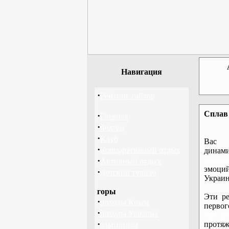
Навигация
·
Рейтинг сайтов
Сплав 
·
Главная
·
Форум
·
Клуб
Вас 
·
Корпоративный отдых
дина
·
байдар
Активный отдых
эмоций
·
Детский туризм
Украин
горы
Эти ре
·
походы Крым
перво
·
походы Украина
байдар
·
протяж
альпинизм