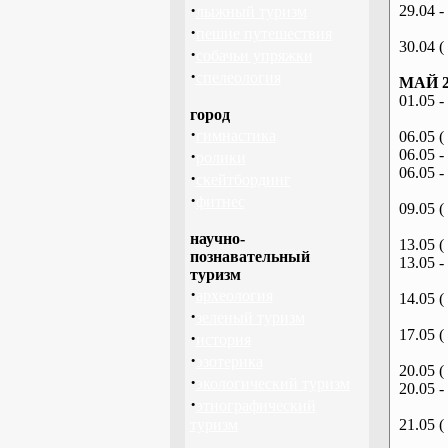
·
29.04 -
лыжный туризм
·
пешие путешествия
30.04 (
·
собачьи упряжки
·
спелеология
МАЙ 2
01.05 -
город
·
гимнастика
06.05 (
·
06.05 -
ролики
06.05 -
·
скейтбординг
·
фитнес
09.05 (
научно-
13.05 (
познавательный
13.05 -
туризм
·
археология
14.05 (
·
зеленый туризм
17.05 (
·
история
·
эзотерика
20.05 (
·
экологический туризм
20.05 -
·
этнографический
туризм
21.05 (