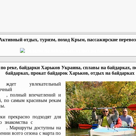
Активный отдых, туризм, поход Крым, пассажирские перево
по реке, байдарки Харьков Украина, сплавы на байдарках, п
байдарках, прокат байдарок Харьков, отдых на байдарках
ждет увлекательный
мичный
сплав по реке на
ках
, полный впечатлений и
, по самым красивым рекам
ы.
ки прекрасно подходят для
го знакомства с
походом на
ках
. Маршруты доступны на
ении всего сезона с марта по