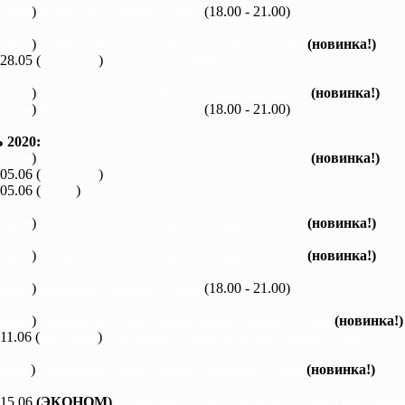
каяки
)
Вечерний Харьков, 3 часа
(18.00 - 21.00)
каяки
)
Северский Донец, Змиев - Бишкин, 1 день
(новинка!)
 28.05 (
байдарки
)
Ворскла, Лихачевка - Михайловка, 2 дня
каяки
)
Северский Донец, Мохнач - Зидьки, 1 день
(новинка!)
каяки
)
Вечерний Харьков, 3 часа
(18.00 - 21.00)
2020:
каяки
)
Северский Донец, Мохнач - Зидьки, 1 день
(новинка!)
 05.06 (
байдарки
)
Ворскла, Нижние Млыны - Новые Санжары, 3 
 05.06 (
каяки
)
Северский Донец, Мохнач - Бишкин, 3 дня
каяки
)
Северский Донец, Змиев - Бишкин, 1 день
(новинка!)
каяки
)
Северский Донец, Змиев - Бишкин, 1 день
(новинка!)
каяки
)
Вечерний Харьков, 3 часа
(18.00 - 21.00)
каяки
)
Северский Донец, Черемушное - Змиев, 1 день
(новинка!)
 11.06 (
байдарки
)
Северский Донец, Мохнач - Змиев, 2 дня
каяки
)
Северский Донец, Змиев - Бишкин, 1 день
(новинка!)
 15.06
(ЭКОНОМ)
Северский Донец, Мохнач - Черкасский Бишки