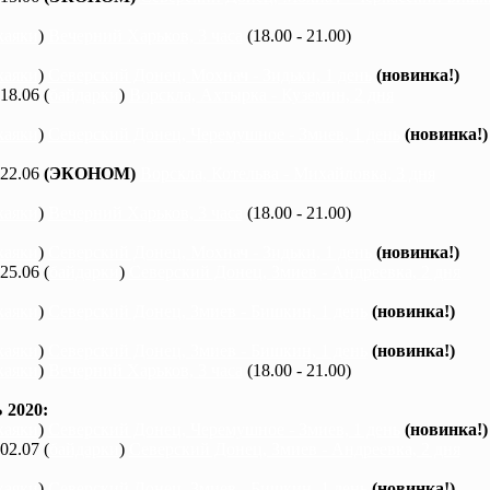
каяки
)
Вечерний Харьков, 3 часа
(18.00 - 21.00)
каяки
)
Северский Донец, Мохнач - Зидьки, 1 день
(новинка!)
 18.06 (
байдарки
)
Ворскла, Ахтырка - Куземин, 2 дня
каяки
)
Северский Донец, Черемушное - Змиев, 1 день
(новинка!)
 22.06
(ЭКОНОМ)
Ворскла, Котельва - Михайловка, 3 дня
каяки
)
Вечерний Харьков, 3 часа
(18.00 - 21.00)
каяки
)
Северский Донец, Мохнач - Зидьки, 1 день
(новинка!)
 25.06 (
байдарки
)
Северский Донец, Змиев - Андреевка, 2 дня
каяки
)
Северский Донец, Змиев - Бишкин, 1 день
(новинка!)
каяки
)
Северский Донец, Змиев - Бишкин, 1 день
(новинка!)
каяки
)
Вечерний Харьков, 3 часа
(18.00 - 21.00)
2020:
каяки
)
Северский Донец, Черемушное - Змиев, 1 день
(новинка!)
 02.07 (
байдарки
)
Северский Донец, Змиев - Андреевка, 2 дня
каяки
)
Северский Донец, Змиев - Бишкин, 1 день
(новинка!)