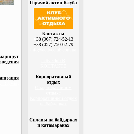
Горячий актив Клуба
Контакты
+38 (067) 724-52-13
+38 (057) 750-62-79
info@activeclub.com.ua
 маршрут
activeclub В
оведения
КОНТАКТЕ
Корпоративный
низация
отдых
а, Сумы,
О корпоративном
отдыхе
Корпоративный отдых
на байдарках
Сплавы на байдарках
и катамаранах