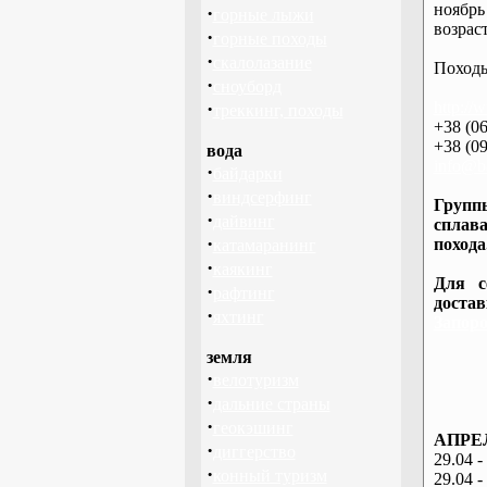
ноябрь
·
горные лыжи
возраст
·
горные походы
·
скалолазание
Походы
·
сноуборд
·
http://
треккинг, походы
+38 (06
+38 (09
вода
info@ba
·
байдарки
·
виндсерфинг
Группы
·
дайвинг
сплава
·
похода
катамаранинг
·
каякинг
Для с
·
рафтинг
доста
·
яхтинг
Запоро
земля
·
велотуризм
·
дальние страны
·
геокэшинг
АПРЕЛ
·
диггерство
29.04 -
·
конный туризм
29.04 -