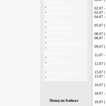
перевозки
·
байдарки Харьков
02.07 -
·
02.07 -
прогноз погоды
04.07 -
Украина
·
каталог ссылок
05.07 (
·
байдарки Украина
·
архив новостей
08.07 (
·
фотогалерея
08.07 -
·
достопримечательности
09.07 (
·
написать
администратору
11.07 -
·
опросы
·
рекомендовать нас
12.07 (
·
15.07 (
поиск по новостям
15.07 -
·
карта сайта
16.07 (
18.07 -
Поход на Байкал
19.07 (