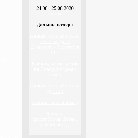
24.08 - 25.08.2020
Оскол
Дальние походы
Кавказ,
горный поход,
Приэльбрусье
23 августа - 3 сентября
2010
дня
Кавказ, восхождение
на Эльбрус
горный
поход
Кавказ,
горный поход,
Домбай
Алтай,
горный поход
Байкал,
хребет Хамар-Дабан,
пеший поход
н, 3 дня