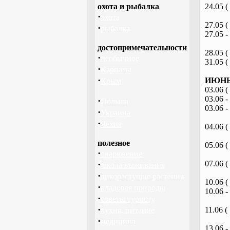
охота и рыбалка
24.05 (
·
охота
27.05 (
·
рыбалка
27.05 -
достопримечательности
28.05 (
·
необычное
31.05 (
·
Карпаты
·
ИЮНЬ 
Крым
03.06 (
03.06 -
·
Польша
03.06 -
·
Украина
·
Чехия
04.06 (
полезное
05.06 (
·
снаряжение
·
07.06 (
школа выживания
·
дикорастущие растения
10.06 (
·
кладовая природы
10.06 -
·
советы туристу
·
11.06 (
кухня, питание
·
медицина
13.06 -