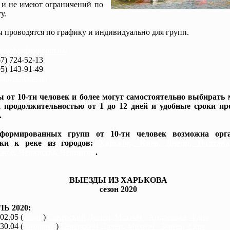
 и не имеют ограничений по
у.
 проводятся по графику и индивидуально для групп.
www.baidarki.com.ua/
7) 724-52-13
5) 143-91-49
idarki.com.ua
 от 10-ти человек и более могут самостоятельно выбирать
 продолжительностью от 1 до 12 дней и удобные сроки пр
.
формированных групп от 10-ти человек возможна орга
вки к реке из городов:
Харьков, Киев, Днепр, Полтав
жье, Черкассы, Чернигов
.
ВЫЕЗДЫ ИЗ ХАРЬКОВА
сезон 2020
Ь 2020:
 02.05 (
каяки
)
Северский Донец, Мохнач - Андреевка, 4 дня
 30.04 (
байдарки
)
Северский Донец, Мохнач - Змиев, 2 дня