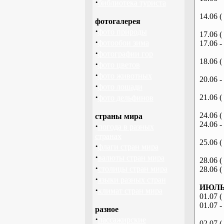
·
библиотека туриста
14.06 (
фотогалерея
·
фото природы
17.06 (
·
фотообои зима
17.06 -
·
фотографии гор
18.06 (
·
фото цветов
·
фото животных
20.06 -
·
фото лошади
·
21.06 (
фото дельфинов
24.06 (
страны мира
24.06 -
·
погода в разных
странах
25.06 (
·
флаги стран мира
·
валюты стран мира
28.06 (
·
столицы стран мира
28.06 (
·
языки разных стран
ИЮЛЬ 
·
климат стран мира
01.07 (
01.07 -
разное
·
пассажирские
02.07 (