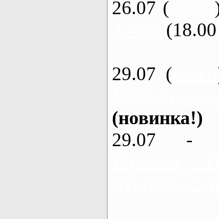
26.07 (
каяки
3 часа
(18.00 
29.07 (
каяки
Мохнач -
(новинка!)
29.07 - 
Ворскла,
Кунцево, 2 д