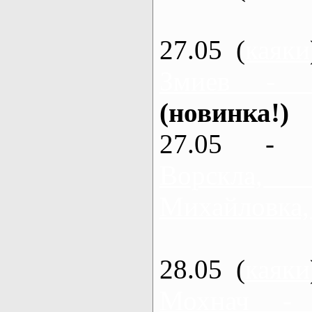
27.05 (
каяки
Змиев - 
(новинка!)
27.05 - 
Ворскла
Михайловка,
28.05 (
каяки
Мохнач -