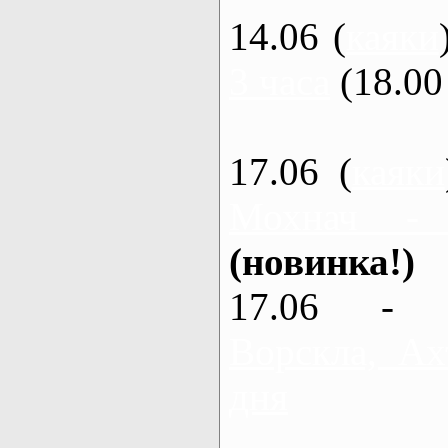
14.06 (
каяки
3 часа
(18.00 
17.06 (
каяки
Мохнач -
(новинка!)
17.06 - 
Ворскла, Ах
дня