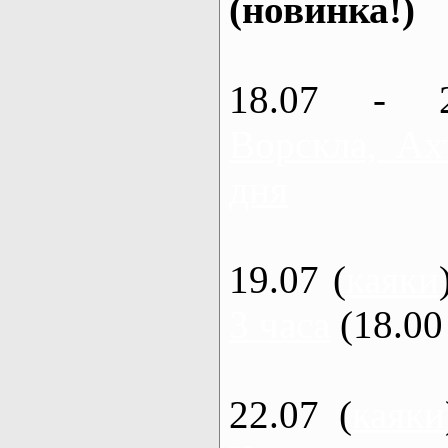
(новинка!)
18.07 - 
Ворскла, Ах
дня
19.07 (
каяки
3 часа
(18.00 
22.07 (
каяки