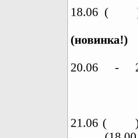
18.06 (
каяки
Черемушное
(новинка!)
20.06 - 
Ворскла, Кот
3 дня
21.06 (
каяки
3 часа
(18.00 