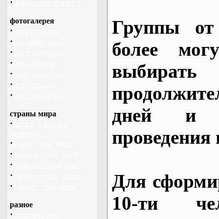
·
библиотека туриста
фотогалерея
Группы от
·
фото природы
·
фотообои зима
более могу
·
фотографии гор
·
фото цветов
выбирать
·
фото животных
·
фото лошади
продолжител
·
фото дельфинов
дней и 
страны мира
·
погода в разных
проведения 
странах
·
флаги стран мира
·
валюты стран мира
·
столицы стран мира
·
Для сформи
языки разных стран
·
климат стран мира
10-ти че
разное
·
пассажирские