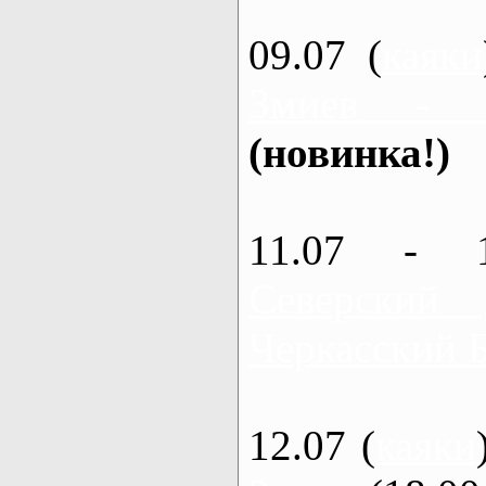
09.07 (
каяки
Змиев - 
(новинка!)
11.07 - 
Северский
Черкасский 
12.07 (
каяки