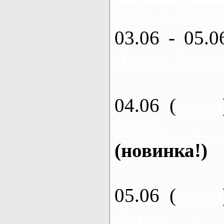
Новые Санжа
03.06 - 05.0
Донец, Мохн
04.06 (
каяки
Змиев - 
(новинка!)
05.06 (
каяки
Змиев - 