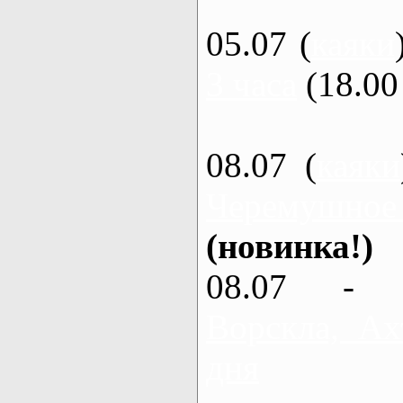
05.07 (
каяки
3 часа
(18.00 
08.07 (
каяки
Черемушное
(новинка!)
08.07 - 
Ворскла, Ах
дня