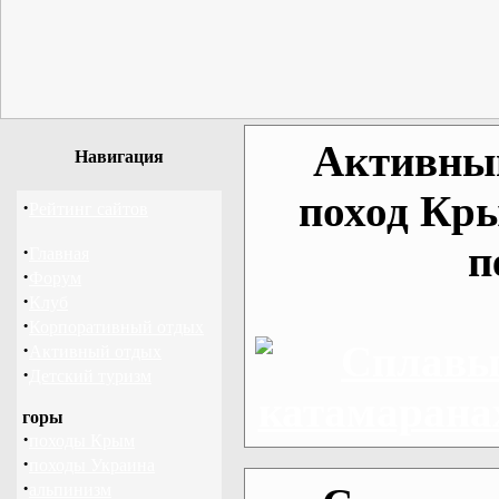
Активный
Навигация
поход Кр
·
Рейтинг сайтов
п
·
Главная
·
Форум
·
Клуб
·
Корпоративный отдых
·
Активный отдых
·
Детский туризм
горы
·
походы Крым
·
походы Украина
·
альпинизм