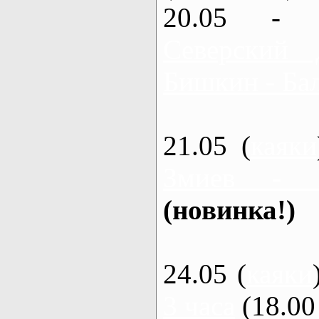
20.05 - 
Северский 
Бишкин - Бал
21.05 (
каяки
Змиев - 
(новинка!)
24.05 (
каяки
3 часа
(18.00 