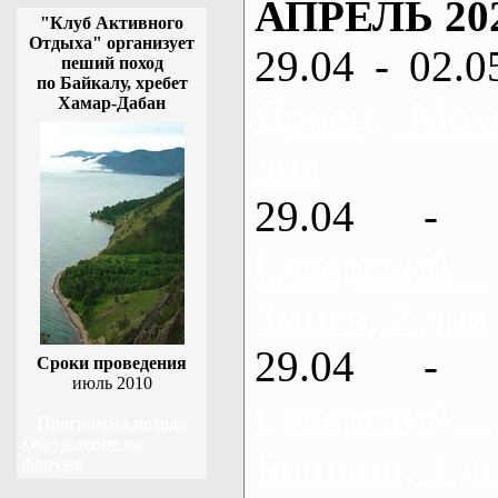
АПРЕЛЬ 20
"Клуб Активного
Отдыха" организует
29.04 - 02.0
пеший поход
по Байкалу, хребет
Донец, Мох
Хамар-Дабан
дня
29.04 - 
Северский
Змиев, 2 дня
29.04 - 
Сроки проведения
июль 2010
Северский
Программа похода
Обсуждение на
Бишкин, 3 д
форуме