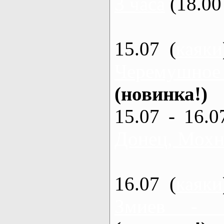
3 часа
(18.00 
15.07 (
каяки
Черемушное
(новинка!)
15.07 - 16.0
Донец, Мохна
16.07 (
каяки
Змиев - 