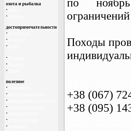
по нояб
охота и рыбалка
·
охота
ограничений 
·
рыбалка
достопримечательности
·
необычное
Походы пров
·
Карпаты
·
Крым
индивидуаль
·
Польша
·
Украина
·
Чехия
http://www.ba
полезное
·
снаряжение
+38 (067) 72
·
школа выживания
·
дикорастущие растения
+38 (095) 14
·
кладовая природы
·
советы туристу
info@baidark
·
кухня, питание
·
медицина