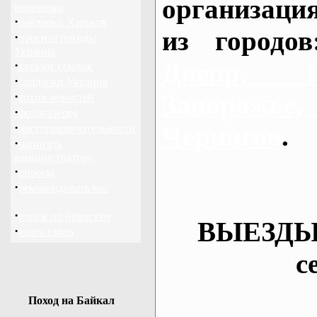
организаци
перевозки
·
байдарки Харьков
из городо
·
прогноз погоды
Украина
Днепр, П
·
каталог ссылок
·
байдарки Украина
·
Запорож
архив новостей
·
фотогалерея
·
Чернигов
.
достопримечательности
·
написать
администратору
·
опросы
·
рекомендовать нас
·
поиск по новостям
ВЫЕЗДЫ
·
карта сайта
с
Поход на Байкал