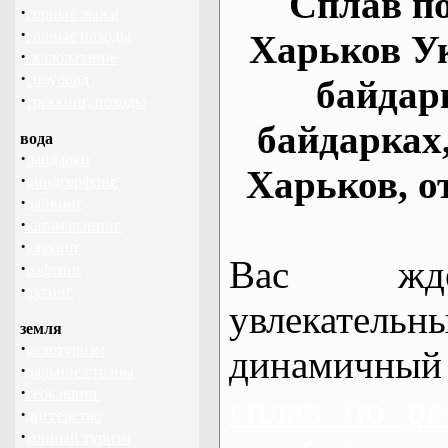
Сплав по
·
горные лыжи
·
горные походы
Харьков У
·
скалолазание
·
сноуборд
байдар
·
треккинг, походы
байдарках
вода
·
байдарки
Харьков, о
·
виндсерфинг
·
дайвинг
·
катамаранинг
·
каякинг
Вас жде
·
рафтинг
·
яхтинг
увлекательн
земля
·
велотуризм
динамичный
·
дальние страны
·
геокэшинг
сплав по ре
·
диггерство
·
конный туризм