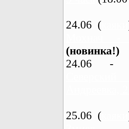
24.06 (
каяки
Мохнач -
(новинка!)
24.06 - 
Северский
Андреевка, 2
25.06 (
каяки
Змиев - 