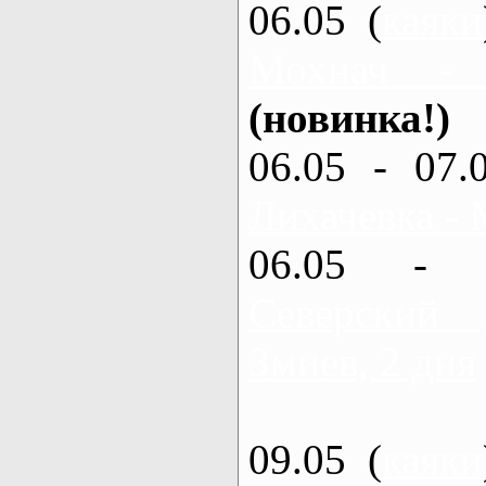
06.05 (
каяки
Мохнач -
(новинка!)
06.05 - 07.
Лихачевка - 
06.05 - 
Северский
Змиев, 2 дня
09.05 (
каяки