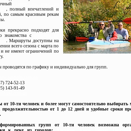
мичный
сплав по реке на
ках
, полный впечатлений и
, по самым красивым рекам
ы.
ки прекрасно подходят для
го знакомства с
походом на
ках
. Маршруты доступны на
ении всего сезона с марта по
 и не имеют ограничений по
у.
 проводятся по графику и индивидуально для групп.
www.baidarki.com.ua/
7) 724-52-13
5) 143-91-49
idarki.com.ua
 от 10-ти человек и более могут самостоятельно выбирать
 продолжительностью от 1 до 12 дней и удобные сроки пр
.
формированных групп от 10-ти человек возможна орга
вки к реке из городов:
Харьков, Киев, Днепр, Полтав