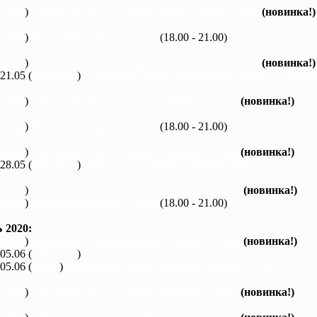
каяки
)
Северский Донец, Черемушное - Змиев, 1 день
(новинка!)
каяки
)
Вечерний Харьков, 3 часа
(18.00 - 21.00)
каяки
)
Северский Донец, Черемушное - Змиев, 1 день
(новинка!)
 21.05 (
байдарки
)
Северский Донец, Черкасский Бишкин - Балакле
каяки
)
Северский Донец, Змиев - Бишкин, 1 день
(новинка!)
каяки
)
Вечерний Харьков, 3 часа
(18.00 - 21.00)
каяки
)
Северский Донец, Змиев - Бишкин, 1 день
(новинка!)
 28.05 (
байдарки
)
Ворскла, Лихачевка - Михайловка, 2 дня
каяки
)
Северский Донец, Мохнач - Зидьки, 1 день
(новинка!)
каяки
)
Вечерний Харьков, 3 часа
(18.00 - 21.00)
2020:
каяки
)
Северский Донец, Мохнач - Зидьки, 1 день
(новинка!)
 05.06 (
байдарки
)
Ворскла, Нижние Млыны - Новые Санжары, 3 
 05.06 (
каяки
)
Северский Донец, Мохнач - Бишкин, 3 дня
каяки
)
Северский Донец, Змиев - Бишкин, 1 день
(новинка!)