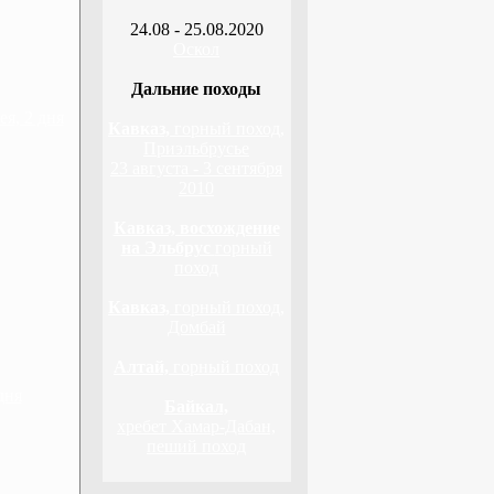
24.08 - 25.08.2020
Оскол
Дальние походы
я, 2 дня
Кавказ,
горный поход,
Приэльбрусье
23 августа - 3 сентября
2010
Кавказ, восхождение
на Эльбрус
горный
поход
Кавказ,
горный поход,
Домбай
Алтай,
горный поход
дня
Байкал,
хребет Хамар-Дабан,
пеший поход