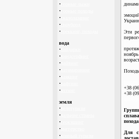
·
дина
горные лыжи
байдар
·
горные походы
эмоций
·
скалолазание
Украин
·
сноуборд
·
треккинг, походы
Эти ре
перво
вода
байдар
·
протяж
байдарки
ноябрь
·
виндсерфинг
возраст
·
дайвинг
·
катамаранинг
Походы
·
каякинг
http://
·
рафтинг
+38 (06
·
яхтинг
+38 (09
info@ba
земля
·
велотуризм
Группы
·
дальние страны
сплава
·
похода
геокэшинг
·
диггерство
Для с
·
конный туризм
доста