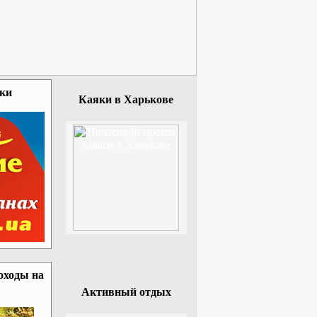
зки
Каяки в Харькове
оходы на
Активный отдых