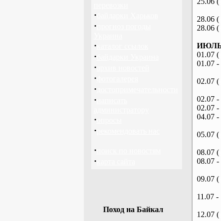
25.06 (
перевозки
·
байдарки Харьков
28.06 (
·
прогноз погоды
28.06 (
Украина
·
ИЮЛЬ 
каталог ссылок
01.07 (
·
байдарки Украина
01.07 -
·
архив новостей
·
фотогалерея
02.07 (
·
достопримечательности
·
02.07 -
написать
02.07 -
администратору
04.07 -
·
опросы
·
рекомендовать нас
05.07 (
·
поиск по новостям
08.07 (
·
08.07 -
карта сайта
09.07 (
11.07 -
Поход на Байкал
12.07 (