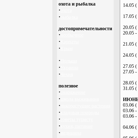
охота и рыбалка
14.05 (
·
охота
·
17.05 (
рыбалка
20.05 (
достопримечательности
20.05 -
·
необычное
·
Карпаты
21.05 (
·
Крым
24.05 (
·
Польша
27.05 (
·
Украина
27.05 -
·
Чехия
28.05 (
полезное
31.05 (
·
снаряжение
·
школа выживания
ИЮНЬ 
·
03.06 (
дикорастущие растения
03.06 -
·
кладовая природы
03.06 -
·
советы туристу
·
кухня, питание
04.06 (
·
медицина