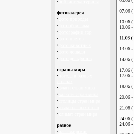
05.06 (
·
библиотека туриста
07.06 (
фотогалерея
·
фото природы
10.06 (
·
фотообои зима
10.06 -
·
фотографии гор
·
11.06 (
фото цветов
·
фото животных
13.06 -
·
фото лошади
·
фото дельфинов
14.06 (
страны мира
17.06 (
·
17.06 -
погода в разных
странах
18.06 (
·
флаги стран мира
·
валюты стран мира
20.06 -
·
столицы стран мира
·
языки разных стран
21.06 (
·
климат стран мира
24.06 (
24.06 -
разное
·
пассажирские