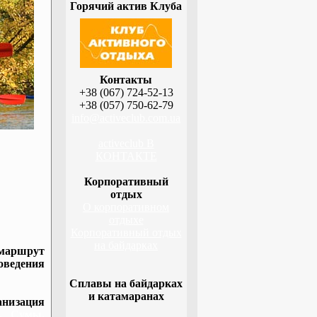
Горячий актив Клуба
Контакты
+38 (067) 724-52-13
+38 (057) 750-62-79
info@activeclub.com.ua
activeclub В
КОНТАКТЕ
Корпоративный
отдых
О корпоративном
отдыхе
Корпоративный отдых
на байдарках
 маршрут
оведения
Сплавы на байдарках
и катамаранах
низация
а, Сумы,