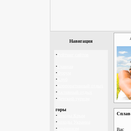
Навигация
·
Рейтинг сайтов
·
Главная
·
Форум
·
Клуб
·
Корпоративный отдых
·
Активный отдых
·
Детский туризм
горы
Сплав 
·
походы Крым
·
походы Украина
·
альпинизм
Вас 