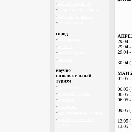
·
лыжный туризм
Запоро
·
пешие путешествия
·
собачьи упряжки
·
спелеология
город
АПРЕЛ
·
гимнастика
29.04 -
·
ролики
29.04 -
·
29.04 -
скейтбординг
·
фитнес
30.04 (
научно-
МАЙ 2
познавательный
01.05 -
туризм
·
археология
06.05 (
·
зеленый туризм
06.05 -
·
06.05 -
история
·
эзотерика
09.05 (
·
экологический туризм
·
этнографический
13.05 (
туризм
13.05 -