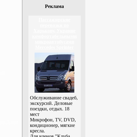
Реклама
Пассажирские
перевозки по
Харькову, Украине
комфортабельными
микроавтобусами
Mercedes Sprinter
дня
Обслуживание свадеб,
экскурсий. Деловые
поездки, отдых. 18
мест
Микрофон, TV, DVD,
н, 3 дня
кондиционер, мягкие
кресла.
Для членов "Клуба