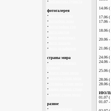
·
библиотека туриста
14.06 (
фотогалерея
·
фото природы
17.06 (
·
фотообои зима
17.06 -
·
фотографии гор
18.06 (
·
фото цветов
·
фото животных
20.06 -
·
фото лошади
·
21.06 (
фото дельфинов
24.06 (
страны мира
24.06 -
·
погода в разных
странах
25.06 (
·
флаги стран мира
·
валюты стран мира
28.06 (
·
столицы стран мира
28.06 (
·
языки разных стран
ИЮЛЬ 
·
климат стран мира
01.07 (
01.07 -
разное
·
пассажирские
02.07 (