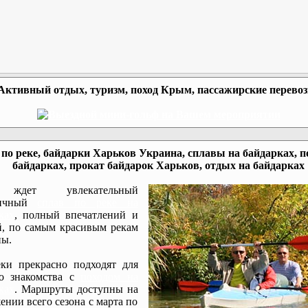
Активный отдых, туризм, поход Крым, пассажирские перево
по реке, байдарки Харьков Украина, сплавы на байдарках, п
байдарках, прокат байдарок Харьков, отдых на байдарках
ждет увлекательный
мичный
сплав по реке на
ках
, полный впечатлений и
, по самым красивым рекам
ы.
ки прекрасно подходят для
го знакомства с
походом на
ках
. Маршруты доступны на
ении всего сезона с марта по