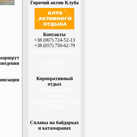
Горячий актив Клуба
Контакты
+38 (067) 724-52-13
+38 (057) 750-62-79
info@activeclub.com.ua
 маршрут
activeclub В
оведения
КОНТАКТЕ
Корпоративный
низация
отдых
а, Сумы,
О корпоративном
отдыхе
Корпоративный отдых
на байдарках
Сплавы на байдарках
и катамаранах