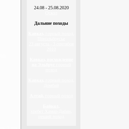
24.08 - 25.08.2020
Оскол
Дальние походы
Кавказ,
горный поход,
Приэльбрусье
23 августа - 3 сентября
2010
дня
Кавказ, восхождение
на Эльбрус
горный
поход
Кавказ,
горный поход,
Домбай
Алтай,
горный поход
Байкал,
хребет Хамар-Дабан,
пеший поход
н, 3 дня