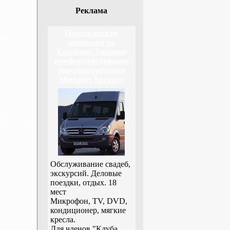
Реклама
Пассажирские
дня
перевозки по
Харькову, Украине
комфортабельными
микроавтобусами
Mercedes Sprinter
н, 3 дня
Обслуживание свадеб,
экскурсий. Деловые
поездки, отдых. 18
мест
Микрофон, TV, DVD,
кондиционер, мягкие
кресла.
Для членов "Клуба