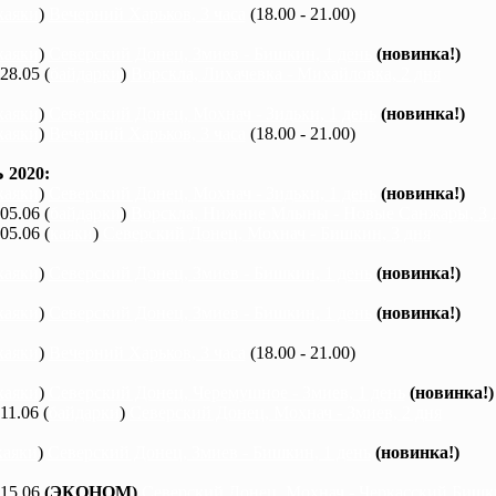
каяки
)
Вечерний Харьков, 3 часа
(18.00 - 21.00)
каяки
)
Северский Донец, Змиев - Бишкин, 1 день
(новинка!)
 28.05 (
байдарки
)
Ворскла, Лихачевка - Михайловка, 2 дня
каяки
)
Северский Донец, Мохнач - Зидьки, 1 день
(новинка!)
каяки
)
Вечерний Харьков, 3 часа
(18.00 - 21.00)
2020:
каяки
)
Северский Донец, Мохнач - Зидьки, 1 день
(новинка!)
 05.06 (
байдарки
)
Ворскла, Нижние Млыны - Новые Санжары, 3 
 05.06 (
каяки
)
Северский Донец, Мохнач - Бишкин, 3 дня
каяки
)
Северский Донец, Змиев - Бишкин, 1 день
(новинка!)
каяки
)
Северский Донец, Змиев - Бишкин, 1 день
(новинка!)
каяки
)
Вечерний Харьков, 3 часа
(18.00 - 21.00)
каяки
)
Северский Донец, Черемушное - Змиев, 1 день
(новинка!)
 11.06 (
байдарки
)
Северский Донец, Мохнач - Змиев, 2 дня
каяки
)
Северский Донец, Змиев - Бишкин, 1 день
(новинка!)
 15.06
(ЭКОНОМ)
Северский Донец, Мохнач - Черкасский Бишки