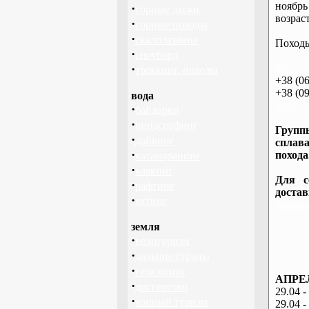
ноябрь
·
горные лыжи
возраст
·
горные походы
·
скалолазание
Походы
·
сноуборд
·
http://
треккинг, походы
+38 (06
+38 (09
вода
info@ba
·
байдарки
·
виндсерфинг
Группы
·
дайвинг
сплава
·
похода
катамаранинг
·
каякинг
Для с
·
рафтинг
доста
·
яхтинг
Запоро
земля
·
велотуризм
·
дальние страны
·
геокэшинг
АПРЕЛ
·
диггерство
29.04 -
·
конный туризм
29.04 -