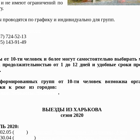
 и не имеют ограничений по
у.
 проводятся по графику и индивидуально для групп.
www.baidarki.com.ua/
7) 724-52-13
5) 143-91-49
idarki.com.ua
 от 10-ти человек и более могут самостоятельно выбирать
 продолжительностью от 1 до 12 дней и удобные сроки пр
.
формированных групп от 10-ти человек возможна орга
вки к реке из городов:
Харьков, Киев, Днепр, Полтав
жье, Черкассы, Чернигов
.
ВЫЕЗДЫ ИЗ ХАРЬКОВА
сезон 2020
Ь 2020:
 02.05 (
каяки
)
Северский Донец, Мохнач - Андреевка, 4 дня
 30.04 (
байдарки
)
Северский Донец, Мохнач - Змиев, 2 дня