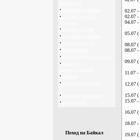
перевозки
·
байдарки Харьков
02.07 -
·
02.07 -
прогноз погоды
04.07 -
Украина
·
каталог ссылок
05.07 (
·
байдарки Украина
·
архив новостей
08.07 (
·
фотогалерея
08.07 -
·
достопримечательности
09.07 (
·
написать
администратору
11.07 -
·
опросы
·
рекомендовать нас
12.07 (
·
15.07 (
поиск по новостям
15.07 -
·
карта сайта
16.07 (
18.07 -
Поход на Байкал
19.07 (