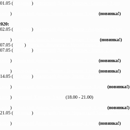
 01.05 (
байдарки
)
Северский Донец, Мохнач - Бишкин, 3 дня
каяки
)
Северский Донец, Змиев - Бишкин, 1 день
(новинка!)
020:
 02.05 (
байдарки
)
Северский Донец, Змиев - Андреевка, 2 дня
каяки
)
Северский Донец, Мохнач - Зидьки, 1 день
(новинка!)
 07.05 (
каяки
)
Ворскла, Лихачевка - Михайловка, 2 дня
 07.05 (
байдарки
)
Северский Донец, Мохнач - Змиев, 2 дня
каяки
)
Северский Донец, Змиев - Бишкин, 1 день
(новинка!)
каяки
)
Северский Донец, Змиев - Бишкин, 1 день
(новинка!)
 14.05 (
байдарки
)
Северский Донец, Змиев - Андреевка, 2 дня
каяки
)
Северский Донец, Черемушное - Змиев, 1 день
(новинка!)
каяки
)
Вечерний Харьков, 3 часа
(18.00 - 21.00)
каяки
)
Северский Донец, Черемушное - Змиев, 1 день
(новинка!)
 21.05 (
байдарки
)
Северский Донец, Черкасский Бишкин - Балакле
каяки
)
Северский Донец, Змиев - Бишкин, 1 день
(новинка!)