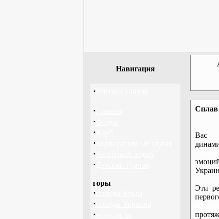
Навигация
·
Рейтинг сайтов
Сплав 
·
Главная
·
Форум
·
Клуб
Вас 
·
Корпоративный отдых
дина
·
байдар
Активный отдых
эмоций
·
Детский туризм
Украин
горы
Эти ре
·
походы Крым
перво
·
походы Украина
байдар
·
протяж
альпинизм