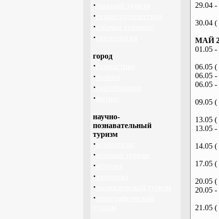
·
29.04 -
лыжный туризм
·
пешие путешествия
30.04 (
·
собачьи упряжки
·
спелеология
МАЙ 2
01.05 -
город
·
гимнастика
06.05 (
·
06.05 -
ролики
06.05 -
·
скейтбординг
·
фитнес
09.05 (
научно-
13.05 (
познавательный
13.05 -
туризм
·
археология
14.05 (
·
зеленый туризм
17.05 (
·
история
·
эзотерика
20.05 (
·
экологический туризм
20.05 -
·
этнографический
туризм
21.05 (