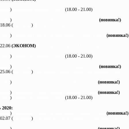
каяки
)
Вечерний Харьков, 3 часа
(18.00 - 21.00)
каяки
)
Северский Донец, Мохнач - Зидьки, 1 день
(новинка!)
 18.06 (
байдарки
)
Ворскла, Ахтырка - Куземин, 2 дня
каяки
)
Северский Донец, Черемушное - Змиев, 1 день
(новинка!)
 22.06
(ЭКОНОМ)
Ворскла, Котельва - Михайловка, 3 дня
каяки
)
Вечерний Харьков, 3 часа
(18.00 - 21.00)
каяки
)
Северский Донец, Мохнач - Зидьки, 1 день
(новинка!)
 25.06 (
байдарки
)
Северский Донец, Змиев - Андреевка, 2 дня
каяки
)
Северский Донец, Змиев - Бишкин, 1 день
(новинка!)
каяки
)
Северский Донец, Змиев - Бишкин, 1 день
(новинка!)
каяки
)
Вечерний Харьков, 3 часа
(18.00 - 21.00)
2020:
каяки
)
Северский Донец, Черемушное - Змиев, 1 день
(новинка!)
 02.07 (
байдарки
)
Северский Донец, Змиев - Андреевка, 2 дня
каяки
)
Северский Донец, Змиев - Бишкин, 1 день
(новинка!)