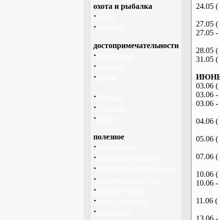
охота и рыбалка
24.05 (
·
охота
27.05 (
·
рыбалка
27.05 -
достопримечательности
28.05 (
·
необычное
31.05 (
·
Карпаты
·
ИЮНЬ 
Крым
03.06 (
03.06 -
·
Польша
03.06 -
·
Украина
·
Чехия
04.06 (
полезное
05.06 (
·
снаряжение
·
07.06 (
школа выживания
·
дикорастущие растения
10.06 (
·
кладовая природы
10.06 -
·
советы туристу
·
11.06 (
кухня, питание
·
медицина
13.06 -