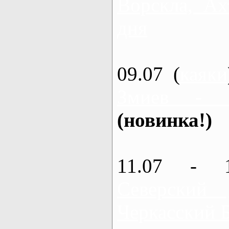
Ворскла, Ах
дня
09.07 (
каяки
Змиев - 
(новинка!)
11.07 - 
Северский
Черкасский 