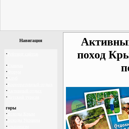
Активный
Навигация
поход Кр
·
Рейтинг сайтов
п
·
Главная
·
Форум
·
Клуб
·
Корпоративный отдых
·
Активный отдых
·
Детский туризм
горы
·
походы Крым
·
походы Украина
·
альпинизм