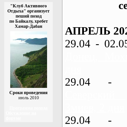
с
"Клуб Активного
Отдыха" организует
пеший поход
по Байкалу, хребет
Хамар-Дабан
АПРЕЛЬ 20
29.04 - 02.0
Донец, Мох
дня
29.04 - 
Северский
Сроки проведения
июль 2010
Змиев, 2 дня
Программа похода
Обсуждение на
29.04 - 
форуме