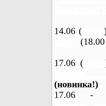
Черкасский 
14.06 (
каяки
3 часа
(18.00 
17.06 (
каяки
Мохнач -
(новинка!)
17.06 - 
Ворскла, Ах