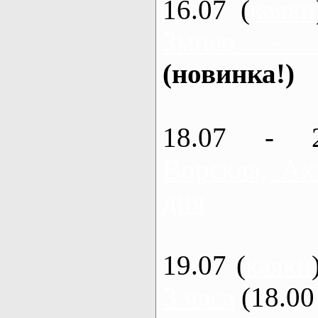
16.07 (
каяки
Змиев - 
(новинка!)
18.07 - 
Ворскла, Ах
дня
19.07 (
каяки
3 часа
(18.00 