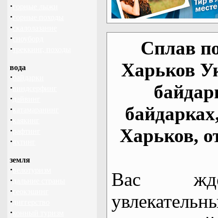
·
горные лыжи
·
горные походы
·
скалолазание
·
сноуборд
Сплав по
·
треккинг, походы
Харьков У
вода
·
байдарки
байдар
·
виндсерфинг
·
дайвинг
байдарках
·
катамаранинг
·
каякинг
Харьков, о
·
рафтинг
·
яхтинг
земля
·
велотуризм
Вас жде
·
дальние страны
·
геокэшинг
увлекательн
·
диггерство
·
конный туризм