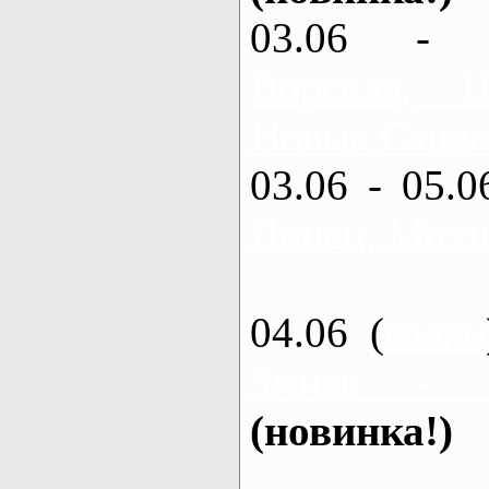
03.06 - 
Ворскла,
Новые Санжа
03.06 - 05.0
Донец, Мохн
04.06 (
каяки
Змиев - 
(новинка!)