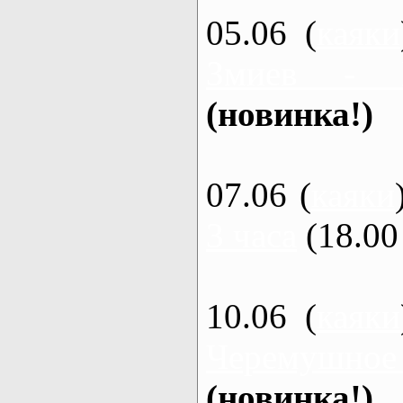
05.06 (
каяки
Змиев - 
(новинка!)
07.06 (
каяки
3 часа
(18.00 
10.06 (
каяки
Черемушное
(новинка!)