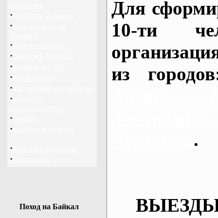
Для сформи
перевозки
·
байдарки Харьков
10-ти че
·
прогноз погоды
Украина
·
каталог ссылок
организаци
·
байдарки Украина
·
архив новостей
из городо
·
фотогалерея
·
достопримечательности
Днепр, П
·
написать
администратору
Запорож
·
опросы
·
рекомендовать нас
Чернигов
.
·
поиск по новостям
·
карта сайта
ВЫЕЗДЫ
Поход на Байкал