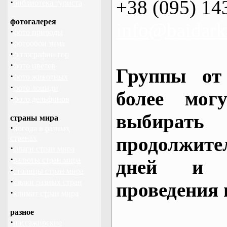
+38 (095) 14
·
библиотека туриста
фотогалерея
info@baidark
·
фото природы
·
фотообои зима
·
фотографии гор
·
фото цветов
Группы от
·
фото животных
·
фото лошади
более могу
·
фото дельфинов
выбирать
страны мира
·
погода в разных
продолжител
странах
·
флаги стран мира
·
валюты стран мира
дней и 
·
столицы стран мира
·
языки разных стран
проведения 
·
климат стран мира
разное
·
пассажирские