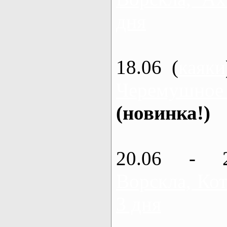
дня
18.06 (
каяки
Черемушное
(новинка!)
20.06 - 
Ворскла, Кот
3 дня