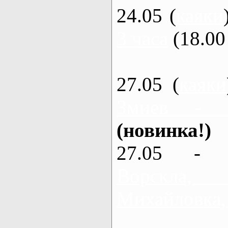
24.05 (
каяки
3 часа
(18.00 
27.05 (
каяки
Змиев - 
(новинка!)
27.05 - 
Ворскла
Михайловка,