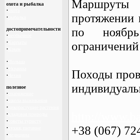
Маршрут
охота и рыбалка
·
охота
протяжении в
·
рыбалка
по нояб
достопримечательности
·
необычное
·
ограничений 
Карпаты
·
Крым
·
Польша
·
Украина
Походы пров
·
Чехия
индивидуаль
полезное
·
снаряжение
·
школа выживания
·
дикорастущие растения
http://www.ba
·
кладовая природы
·
советы туристу
+38 (067) 72
·
кухня, питание
·
медицина