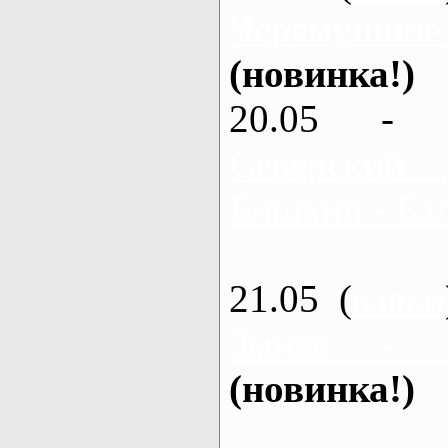
Черемушное
(новинка!)
20.05 - 
Северский 
Бишкин - Бал
21.05 (
каяки
Змиев - 
(новинка!)