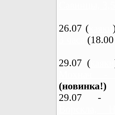
Савинцы, 3,5
26.07 (
каяки
3 часа
(18.00 
29.07 (
каяки
Мохнач -
(новинка!)
29.07 - 
Ворскла,