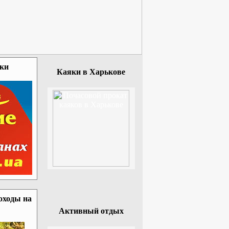
зки
Каяки в Харькове
оходы на
Активный отдых