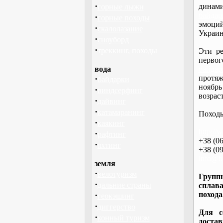
·
дина
горные лыжи
байдар
·
горные походы
эмоций
·
скалолазание
Украин
·
сноуборд
·
треккинг, походы
Эти ре
перво
вода
байдар
·
протяж
байдарки
ноябрь
·
виндсерфинг
возраст
·
дайвинг
·
катамаранинг
Походы
·
каякинг
http://
·
рафтинг
+38 (06
·
яхтинг
+38 (09
info@ba
земля
·
велотуризм
Группы
·
дальние страны
сплава
·
похода
геокэшинг
·
диггерство
Для с
·
конный туризм
доста