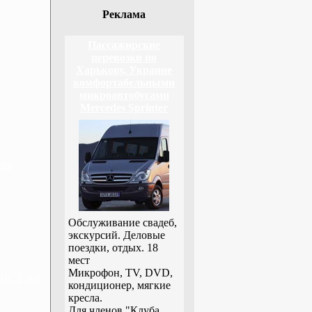
Реклама
Пассажирские
перевозки по
Харькову, Украине
комфортабельными
микроавтобусами
Mercedes Sprinter
дня
Обслуживание свадеб,
экскурсий. Деловые
поездки, отдых. 18
мест
Микрофон, TV, DVD,
н, 3 дня
кондиционер, мягкие
кресла.
Для членов "Клуба