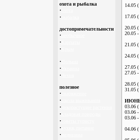
охота и рыбалка
14.05 (
·
охота
·
17.05 (
рыбалка
20.05 (
достопримечательности
20.05 -
·
необычное
·
Карпаты
21.05 (
·
Крым
24.05 (
·
Польша
27.05 (
·
Украина
27.05 -
·
Чехия
28.05 (
полезное
31.05 (
·
снаряжение
·
школа выживания
ИЮНЬ 
·
03.06 (
дикорастущие растения
03.06 -
·
кладовая природы
03.06 -
·
советы туристу
·
кухня, питание
04.06 (
·
медицина