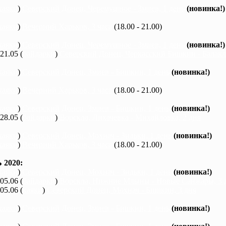
каяки
)
Северский Донец, Черемушное - Змиев, 1 день
(новинка!)
каяки
)
Вечерний Харьков, 3 часа
(18.00 - 21.00)
каяки
)
Северский Донец, Черемушное - Змиев, 1 день
(новинка!)
 21.05 (
байдарки
)
Северский Донец, Черкасский Бишкин - Балакле
каяки
)
Северский Донец, Змиев - Бишкин, 1 день
(новинка!)
каяки
)
Вечерний Харьков, 3 часа
(18.00 - 21.00)
каяки
)
Северский Донец, Змиев - Бишкин, 1 день
(новинка!)
 28.05 (
байдарки
)
Ворскла, Лихачевка - Михайловка, 2 дня
каяки
)
Северский Донец, Мохнач - Зидьки, 1 день
(новинка!)
каяки
)
Вечерний Харьков, 3 часа
(18.00 - 21.00)
2020:
каяки
)
Северский Донец, Мохнач - Зидьки, 1 день
(новинка!)
 05.06 (
байдарки
)
Ворскла, Нижние Млыны - Новые Санжары, 3 
 05.06 (
каяки
)
Северский Донец, Мохнач - Бишкин, 3 дня
каяки
)
Северский Донец, Змиев - Бишкин, 1 день
(новинка!)