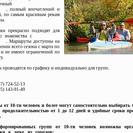
мичный
сплав по реке на
ках
, полный впечатлений и
, по самым красивым рекам
ы.
ки прекрасно подходят для
го знакомства с
походом на
ках
. Маршруты доступны на
ении всего сезона с марта по
 и не имеют ограничений по
у.
 проводятся по графику и индивидуально для групп.
www.baidarki.com.ua/
7) 724-52-13
5) 143-91-49
idarki.com.ua
 от 10-ти человек и более могут самостоятельно выбирать
 продолжительностью от 1 до 12 дней и удобные сроки пр
.
формированных групп от 10-ти человек возможна орга
вки к реке из городов:
Харьков, Киев, Днепр, Полтав