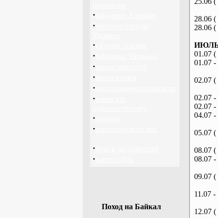
25.06 (
перевозки
·
байдарки Харьков
28.06 (
·
прогноз погоды
28.06 (
Украина
·
ИЮЛЬ 
каталог ссылок
01.07 (
·
байдарки Украина
01.07 -
·
архив новостей
·
фотогалерея
02.07 (
·
достопримечательности
·
02.07 -
написать
02.07 -
администратору
04.07 -
·
опросы
·
рекомендовать нас
05.07 (
·
поиск по новостям
08.07 (
·
08.07 -
карта сайта
09.07 (
11.07 -
Поход на Байкал
12.07 (