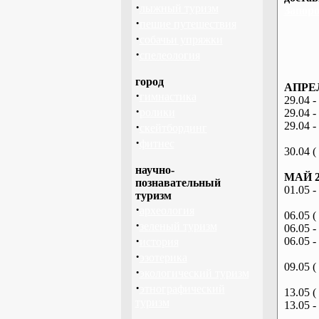
·
лыжный туризм
Запоро
·
пешие путешествия
·
собачьи упряжки
·
спелеология
город
АПРЕЛ
·
гимнастика
29.04 -
·
ролики
29.04 -
·
29.04 -
скейтбординг
·
фитнес
30.04 (
научно-
МАЙ 2
познавательный
01.05 -
туризм
·
археология
06.05 (
·
зеленый туризм
06.05 -
·
06.05 -
история
·
эзотерика
09.05 (
·
экологический туризм
·
этнографический
13.05 (
туризм
13.05 -