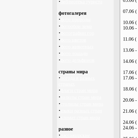
05.06 (
·
библиотека туриста
07.06 (
фотогалерея
·
фото природы
10.06 (
·
фотообои зима
10.06 -
·
фотографии гор
·
11.06 (
фото цветов
·
фото животных
13.06 -
·
фото лошади
·
фото дельфинов
14.06 (
страны мира
17.06 (
·
17.06 -
погода в разных
странах
18.06 (
·
флаги стран мира
·
валюты стран мира
20.06 -
·
столицы стран мира
·
языки разных стран
21.06 (
·
климат стран мира
24.06 (
24.06 -
разное
·
пассажирские