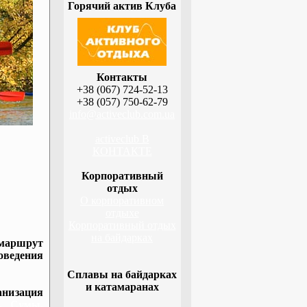
Горячий актив Клуба
Контакты
+38 (067) 724-52-13
+38 (057) 750-62-79
info@activeclub.com.ua
activeclub В
КОНТАКТЕ
Корпоративный
отдых
О корпоративном
отдыхе
Корпоративный отдых
на байдарках
 маршрут
оведения
Сплавы на байдарках
и катамаранах
низация
а, Сумы,