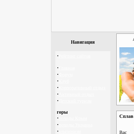
Навигация
·
Рейтинг сайтов
·
Главная
·
Форум
·
Клуб
·
Корпоративный отдых
·
Активный отдых
·
Детский туризм
горы
Сплав 
·
походы Крым
·
походы Украина
·
альпинизм
Вас 