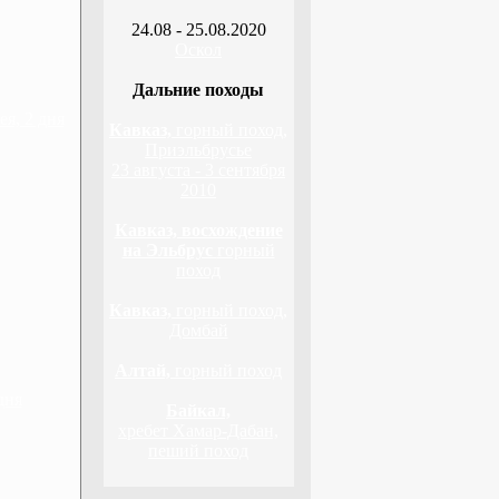
24.08 - 25.08.2020
Оскол
Дальние походы
я, 2 дня
Кавказ,
горный поход,
Приэльбрусье
23 августа - 3 сентября
2010
Кавказ, восхождение
на Эльбрус
горный
поход
Кавказ,
горный поход,
Домбай
Алтай,
горный поход
дня
Байкал,
хребет Хамар-Дабан,
пеший поход