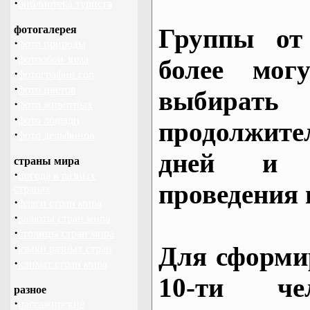
·
библиотека туриста
фотогалерея
Группы от
·
фото природы
·
фотообои зима
более могу
·
фотографии гор
·
фото цветов
выбирать
·
фото животных
·
фото лошади
продолжител
·
фото дельфинов
дней и 
страны мира
·
погода в разных
проведения 
странах
·
флаги стран мира
·
валюты стран мира
·
столицы стран мира
·
Для сформи
языки разных стран
·
климат стран мира
10-ти че
разное
·
пассажирские