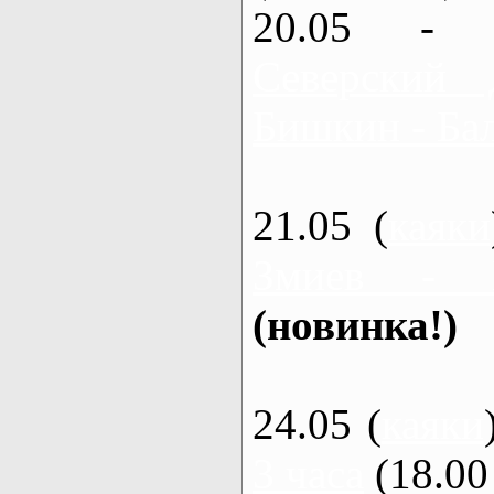
20.05 - 
Северский 
Бишкин - Бал
21.05 (
каяки
Змиев - 
(новинка!)
24.05 (
каяки
3 часа
(18.00 