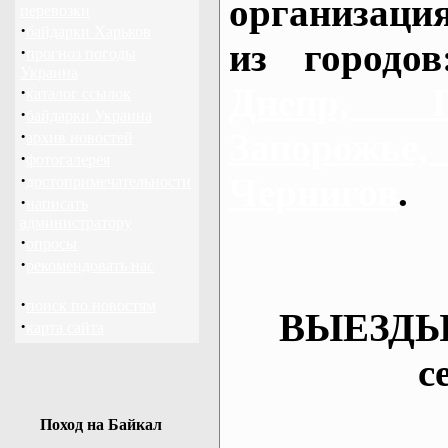
организаци
перевозки
·
байдарки Харьков
из городо
·
прогноз погоды
Украина
Днепр, П
·
каталог ссылок
·
байдарки Украина
·
Запорож
архив новостей
·
фотогалерея
·
Чернигов
.
достопримечательности
·
написать
администратору
·
опросы
·
рекомендовать нас
·
поиск по новостям
ВЫЕЗДЫ
·
карта сайта
с
Поход на Байкал