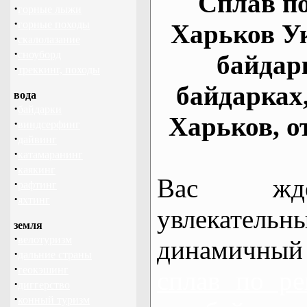
Сплав по
·
горные лыжи
·
горные походы
Харьков У
·
скалолазание
·
сноуборд
байдар
·
треккинг, походы
байдарках
вода
·
байдарки
Харьков, о
·
виндсерфинг
·
дайвинг
·
катамаранинг
·
каякинг
Вас жде
·
рафтинг
·
яхтинг
увлекательн
земля
·
велотуризм
динамичный
·
дальние страны
·
геокэшинг
сплав по ре
·
диггерство
·
конный туризм