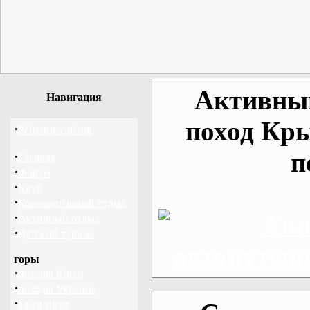
Активный
Навигация
поход Кр
·
Рейтинг сайтов
п
·
Главная
·
Форум
·
Клуб
·
Корпоративный отдых
·
Активный отдых
·
Детский туризм
горы
·
походы Крым
·
походы Украина
·
альпинизм