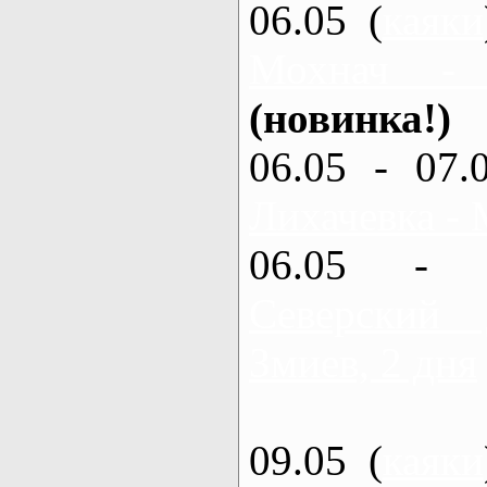
06.05 (
каяки
Мохнач -
(новинка!)
06.05 - 07.
Лихачевка - 
06.05 - 
Северский
Змиев, 2 дня
09.05 (
каяки