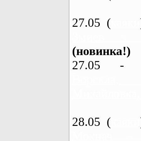
27.05 (
каяки
Змиев - 
(новинка!)
27.05 - 
Ворскла
Михайловка,
28.05 (
каяки
Мохнач -