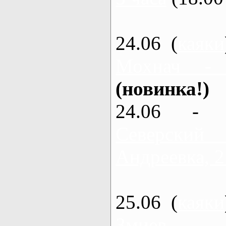
24.06 (
каяки
Мохнач -
(новинка!)
24.06 - 
Северский
Андреевка, 2
25.06 (
каяки
Змиев - 