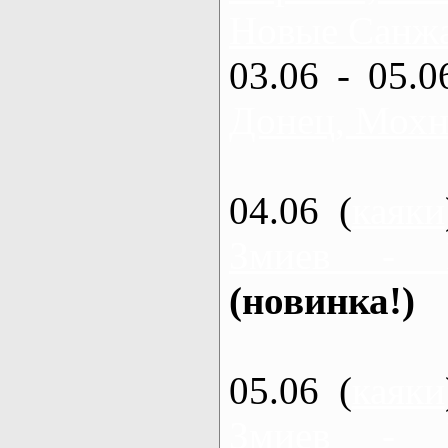
Новые Санжа
03.06 - 05.0
Донец, Мохн
04.06 (
каяки
Змиев - 
(новинка!)
05.06 (
каяки
Змиев - 