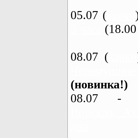
05.07 (
каяки
3 часа
(18.00 
08.07 (
каяки
Черемушное
(новинка!)
08.07 - 
Ворскла, Ах
дня