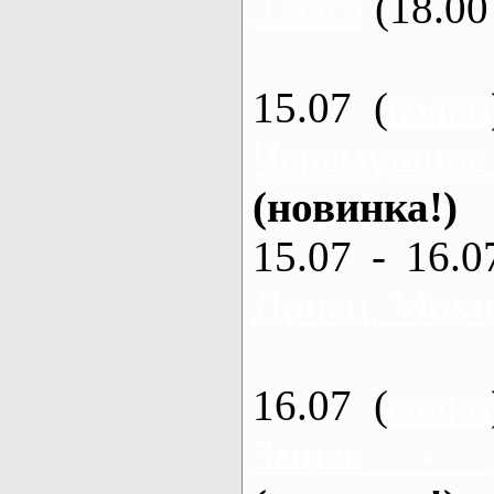
3 часа
(18.00 
15.07 (
каяки
Черемушное
(новинка!)
15.07 - 16.0
Донец, Мохна
16.07 (
каяки
Змиев - 