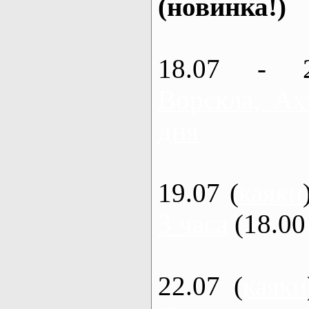
(новинка!)
18.07 - 
Ворскла, Ах
дня
19.07 (
каяки
3 часа
(18.00 
22.07 (
каяки