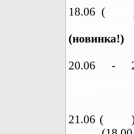
18.06 (
каяки
Черемушное
(новинка!)
20.06 - 
Ворскла, Кот
3 дня
21.06 (
каяки
3 часа
(18.00 