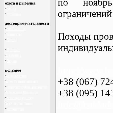
по нояб
охота и рыбалка
·
охота
ограничений 
·
рыбалка
достопримечательности
·
необычное
Походы пров
·
Карпаты
·
Крым
индивидуаль
·
Польша
·
Украина
·
Чехия
http://www.ba
полезное
·
снаряжение
+38 (067) 72
·
школа выживания
·
дикорастущие растения
+38 (095) 14
·
кладовая природы
·
советы туристу
info@baidark
·
кухня, питание
·
медицина