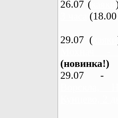
26.07 (
каяки
3 часа
(18.00 
29.07 (
каяки
Мохнач -
(новинка!)
29.07 - 
Ворскла,
Кунцево, 2 д