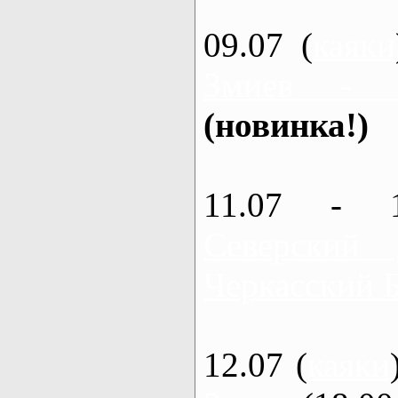
09.07 (
каяки
Змиев - 
(новинка!)
11.07 - 
Северский
Черкасский 
12.07 (
каяки