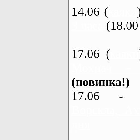
14.06 (
каяки
3 часа
(18.00 
17.06 (
каяки
Мохнач -
(новинка!)
17.06 - 
Ворскла, Ах
дня