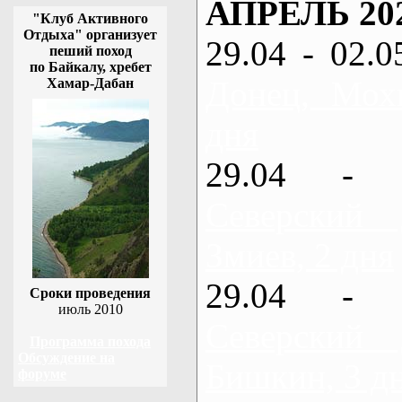
АПРЕЛЬ 20
"Клуб Активного
Отдыха" организует
29.04 - 02.0
пеший поход
по Байкалу, хребет
Донец, Мох
Хамар-Дабан
дня
29.04 - 
Северский
Змиев, 2 дня
29.04 - 
Сроки проведения
июль 2010
Северский
Программа похода
Обсуждение на
Бишкин, 3 д
форуме