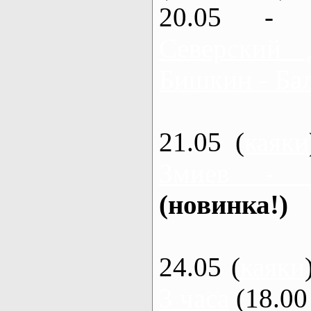
20.05 - 
Северский 
Бишкин - Бал
21.05 (
каяки
Змиев - 
(новинка!)
24.05 (
каяки
3 часа
(18.00 