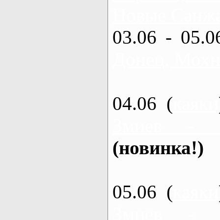
Новые Санжа
03.06 - 05.0
Донец, Мохн
04.06 (
каяки
Змиев - 
(новинка!)
05.06 (
каяки
Змиев - 