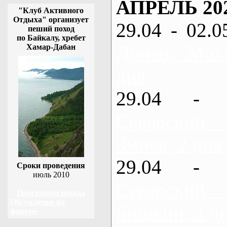
АПРЕЛЬ 20
"Клуб Активного
Отдыха" организует
29.04 - 02.0
пеший поход
по Байкалу, хребет
Донец, Мох
Хамар-Дабан
дня
29.04 - 
Северский
Змиев, 2 дня
29.04 - 
Сроки проведения
июль 2010
Северский
Программа похода
Обсуждение на
Бишкин, 3 д
форуме