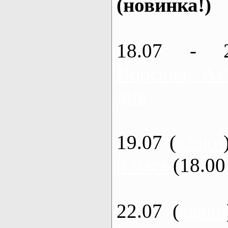
(новинка!)
18.07 - 
Ворскла, Ах
дня
19.07 (
каяки
3 часа
(18.00 
22.07 (
каяки