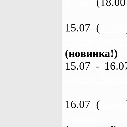
3 часа
(18.00 
15.07 (
каяки
Черемушное
(новинка!)
15.07 - 16.0
Донец, Мохна
16.07 (
каяки
Змиев - 