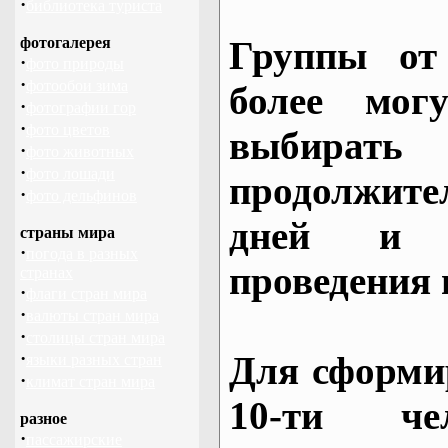
·
библиотека туриста
фотогалерея
Группы от
·
фото природы
·
фотообои зима
более могу
·
фотографии гор
·
фото цветов
выбирать
·
фото животных
·
фото лошади
продолжител
·
фото дельфинов
дней и 
страны мира
·
погода в разных
проведения 
странах
·
флаги стран мира
·
валюты стран мира
·
столицы стран мира
·
Для сформи
языки разных стран
·
климат стран мира
10-ти че
разное
·
пассажирские