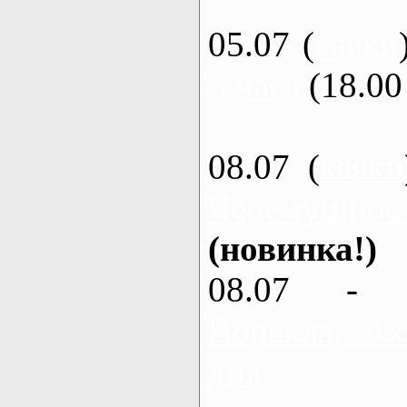
05.07 (
каяки
3 часа
(18.00 
08.07 (
каяки
Черемушное
(новинка!)
08.07 - 
Ворскла, Ах
дня