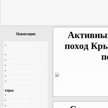
Активный
Навигация
поход Кр
·
Рейтинг сайтов
п
·
Главная
·
Форум
·
Клуб
·
Корпоративный отдых
·
Активный отдых
·
Детский туризм
горы
·
походы Крым
·
походы Украина
·
альпинизм