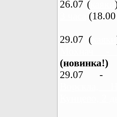
26.07 (
каяки
3 часа
(18.00 
29.07 (
каяки
Мохнач -
(новинка!)
29.07 - 
Ворскла,
Кунцево, 2 д