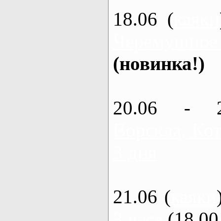
18.06 (
каяки
Черемушное
(новинка!)
20.06 - 
Ворскла, Кот
3 дня
21.06 (
каяки
3 часа
(18.00 