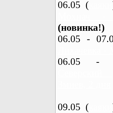
06.05 (
каяки
Мохнач -
(новинка!)
06.05 - 07.
Лихачевка - 
06.05 - 
Северский
Змиев, 2 дня
09.05 (
каяки