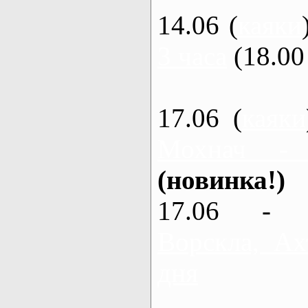
14.06 (
каяки
3 часа
(18.00 
17.06 (
каяки
Мохнач -
(новинка!)
17.06 - 
Ворскла, Ах
дня