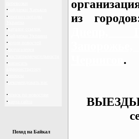
организаци
перевозки
·
байдарки Харьков
из городо
·
прогноз погоды
Украина
Днепр, П
·
каталог ссылок
·
байдарки Украина
·
Запорож
архив новостей
·
фотогалерея
·
Чернигов
.
достопримечательности
·
написать
администратору
·
опросы
·
рекомендовать нас
·
поиск по новостям
ВЫЕЗДЫ
·
карта сайта
с
Поход на Байкал