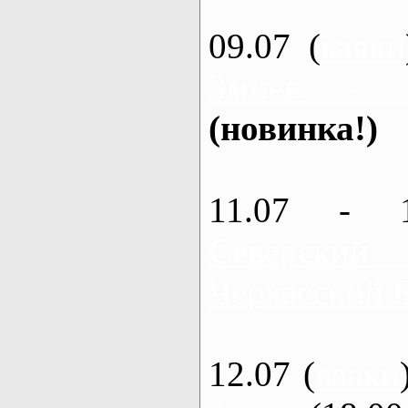
09.07 (
каяки
Змиев - 
(новинка!)
11.07 - 
Северский
Черкасский 
12.07 (
каяки