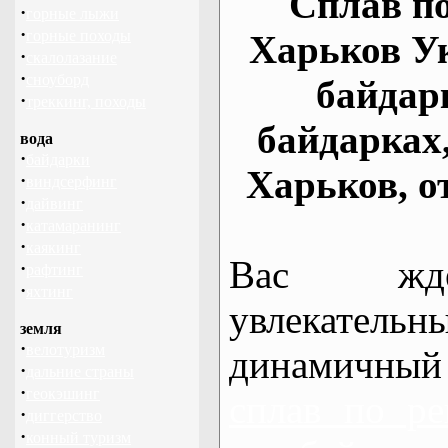
Сплав по
·
горные лыжи
·
горные походы
Харьков У
·
скалолазание
·
сноуборд
байдар
·
треккинг, походы
байдарках
вода
·
байдарки
Харьков, о
·
виндсерфинг
·
дайвинг
·
катамаранинг
·
каякинг
Вас жде
·
рафтинг
·
яхтинг
увлекательн
земля
·
велотуризм
динамичный
·
дальние страны
·
геокэшинг
сплав по ре
·
диггерство
·
конный туризм