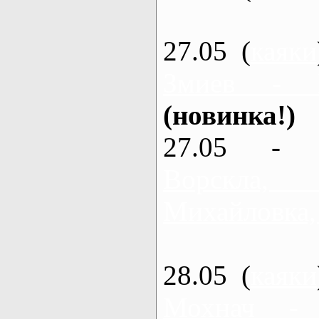
27.05 (
каяки
Змиев - 
(новинка!)
27.05 - 
Ворскла
Михайловка,
28.05 (
каяки
Мохнач -