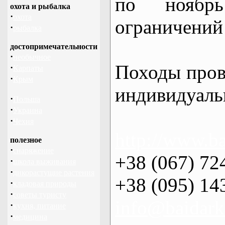
по нояб
охота и рыбалка
·
охота
ограничений 
·
рыбалка
достопримечательности
·
необычное
Походы пров
·
Карпаты
·
Крым
индивидуаль
·
Польша
·
Украина
·
Чехия
http://www.ba
полезное
·
снаряжение
+38 (067) 72
·
школа выживания
·
дикорастущие растения
+38 (095) 14
·
кладовая природы
·
советы туристу
info@baidark
·
кухня, питание
·
медицина