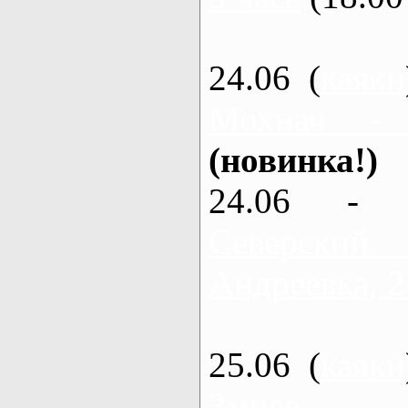
24.06 (
каяки
Мохнач -
(новинка!)
24.06 - 
Северский
Андреевка, 2
25.06 (
каяки
Змиев - 