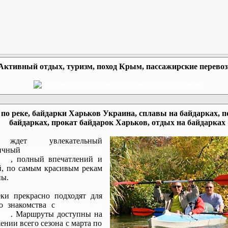
Активный отдых, туризм, поход Крым, пассажирские перево
по реке, байдарки Харьков Украина, сплавы на байдарках, п
байдарках, прокат байдарок Харьков, отдых на байдарках
ждет увлекательный
мичный
сплав по реке на
ках
, полный впечатлений и
, по самым красивым рекам
ы.
ки прекрасно подходят для
го знакомства с
походом на
ках
. Маршруты доступны на
ении всего сезона с марта по