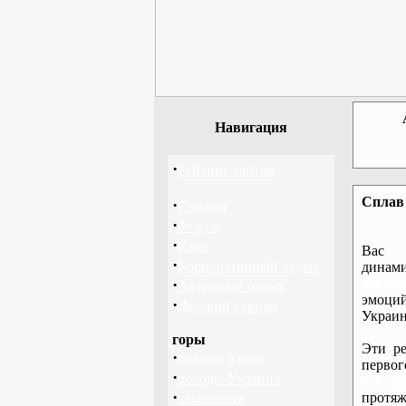
Навигация
·
Рейтинг сайтов
Сплав 
·
Главная
·
Форум
·
Клуб
Вас 
·
Корпоративный отдых
дина
·
байдар
Активный отдых
эмоций
·
Детский туризм
Украин
горы
Эти ре
·
походы Крым
перво
·
походы Украина
байдар
·
протяж
альпинизм