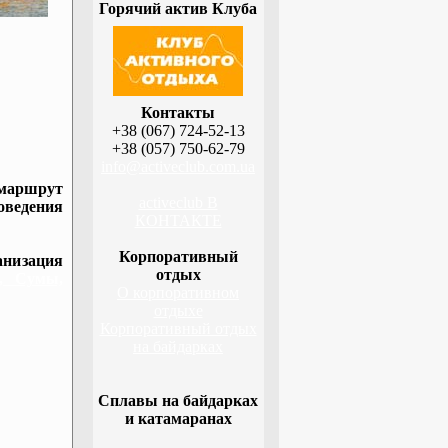
Горячий актив Клуба
Контакты
+38 (067) 724-52-13
+38 (057) 750-62-79
info@activeclub.com.ua
 маршрут
activeclub В
оведения
КОНТАКТЕ
Корпоративный
низация
отдых
а, Сумы,
О корпоративном
отдыхе
Корпоративный отдых
на байдарках
Сплавы на байдарках
и катамаранах