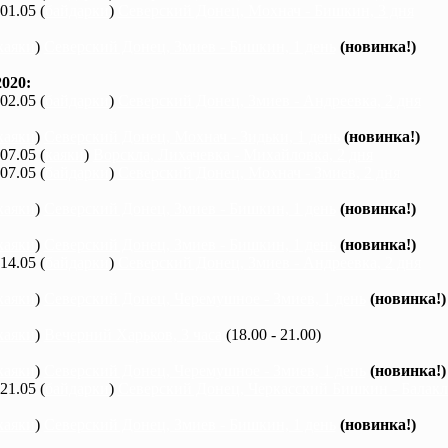
 01.05 (
байдарки
)
Северский Донец, Мохнач - Бишкин, 3 дня
каяки
)
Северский Донец, Змиев - Бишкин, 1 день
(новинка!)
020:
 02.05 (
байдарки
)
Северский Донец, Змиев - Андреевка, 2 дня
каяки
)
Северский Донец, Мохнач - Зидьки, 1 день
(новинка!)
 07.05 (
каяки
)
Ворскла, Лихачевка - Михайловка, 2 дня
 07.05 (
байдарки
)
Северский Донец, Мохнач - Змиев, 2 дня
каяки
)
Северский Донец, Змиев - Бишкин, 1 день
(новинка!)
каяки
)
Северский Донец, Змиев - Бишкин, 1 день
(новинка!)
 14.05 (
байдарки
)
Северский Донец, Змиев - Андреевка, 2 дня
каяки
)
Северский Донец, Черемушное - Змиев, 1 день
(новинка!)
каяки
)
Вечерний Харьков, 3 часа
(18.00 - 21.00)
каяки
)
Северский Донец, Черемушное - Змиев, 1 день
(новинка!)
 21.05 (
байдарки
)
Северский Донец, Черкасский Бишкин - Балакле
каяки
)
Северский Донец, Змиев - Бишкин, 1 день
(новинка!)