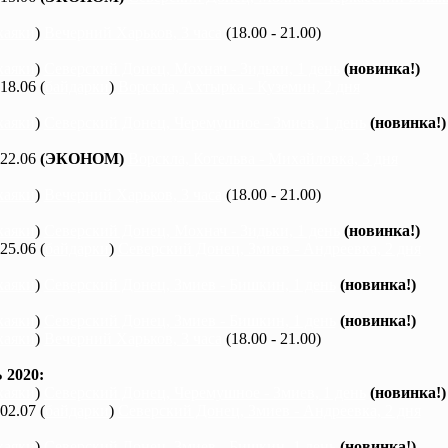
каяки
)
Вечерний Харьков, 3 часа
(18.00 - 21.00)
каяки
)
Северский Донец, Мохнач - Зидьки, 1 день
(новинка!)
 18.06 (
байдарки
)
Ворскла, Ахтырка - Куземин, 2 дня
каяки
)
Северский Донец, Черемушное - Змиев, 1 день
(новинка!)
 22.06
(ЭКОНОМ)
Ворскла, Котельва - Михайловка, 3 дня
каяки
)
Вечерний Харьков, 3 часа
(18.00 - 21.00)
каяки
)
Северский Донец, Мохнач - Зидьки, 1 день
(новинка!)
 25.06 (
байдарки
)
Северский Донец, Змиев - Андреевка, 2 дня
каяки
)
Северский Донец, Змиев - Бишкин, 1 день
(новинка!)
каяки
)
Северский Донец, Змиев - Бишкин, 1 день
(новинка!)
каяки
)
Вечерний Харьков, 3 часа
(18.00 - 21.00)
2020:
каяки
)
Северский Донец, Черемушное - Змиев, 1 день
(новинка!)
 02.07 (
байдарки
)
Северский Донец, Змиев - Андреевка, 2 дня
каяки
)
Северский Донец, Змиев - Бишкин, 1 день
(новинка!)