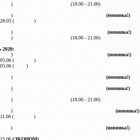
каяки
)
Вечерний Харьков, 3 часа
(18.00 - 21.00)
каяки
)
Северский Донец, Змиев - Бишкин, 1 день
(новинка!)
 28.05 (
байдарки
)
Ворскла, Лихачевка - Михайловка, 2 дня
каяки
)
Северский Донец, Мохнач - Зидьки, 1 день
(новинка!)
каяки
)
Вечерний Харьков, 3 часа
(18.00 - 21.00)
2020:
каяки
)
Северский Донец, Мохнач - Зидьки, 1 день
(новинка!)
 05.06 (
байдарки
)
Ворскла, Нижние Млыны - Новые Санжары, 3 
 05.06 (
каяки
)
Северский Донец, Мохнач - Бишкин, 3 дня
каяки
)
Северский Донец, Змиев - Бишкин, 1 день
(новинка!)
каяки
)
Северский Донец, Змиев - Бишкин, 1 день
(новинка!)
каяки
)
Вечерний Харьков, 3 часа
(18.00 - 21.00)
каяки
)
Северский Донец, Черемушное - Змиев, 1 день
(новинка!)
 11.06 (
байдарки
)
Северский Донец, Мохнач - Змиев, 2 дня
каяки
)
Северский Донец, Змиев - Бишкин, 1 день
(новинка!)
 15.06
(ЭКОНОМ)
Северский Донец, Мохнач - Черкасский Бишки