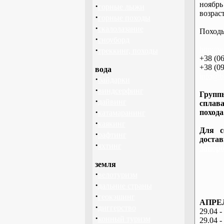
ноябрь
·
горные лыжи
возраст
·
горные походы
·
скалолазание
Походы
·
сноуборд
·
http://
треккинг, походы
+38 (06
+38 (09
вода
info@ba
·
байдарки
·
виндсерфинг
Группы
·
дайвинг
сплава
·
похода
катамаранинг
·
каякинг
Для с
·
рафтинг
доста
·
яхтинг
Запоро
земля
·
велотуризм
·
дальние страны
·
геокэшинг
АПРЕЛ
·
диггерство
29.04 -
·
конный туризм
29.04 -