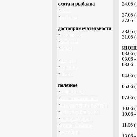
охота и рыбалка
24.05 (
·
охота
27.05 (
·
рыбалка
27.05 -
достопримечательности
28.05 (
·
необычное
31.05 (
·
Карпаты
·
ИЮНЬ 
Крым
03.06 (
03.06 -
·
Польша
03.06 -
·
Украина
·
Чехия
04.06 (
полезное
05.06 (
·
снаряжение
·
07.06 (
школа выживания
·
дикорастущие растения
10.06 (
·
кладовая природы
10.06 -
·
советы туристу
·
11.06 (
кухня, питание
·
медицина
13.06 -