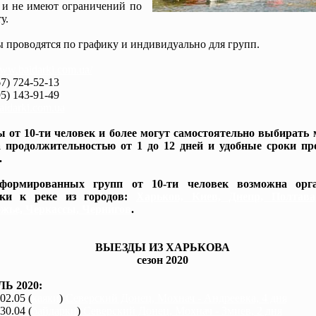
 и не имеют ограничений по
у.
 проводятся по графику и индивидуально для групп.
www.baidarki.com.ua/
7) 724-52-13
5) 143-91-49
idarki.com.ua
 от 10-ти человек и более могут самостоятельно выбирать
 продолжительностью от 1 до 12 дней и удобные сроки пр
.
формированных групп от 10-ти человек возможна орга
вки к реке из городов:
Харьков, Киев, Днепр, Полтав
жье, Черкассы, Чернигов
.
ВЫЕЗДЫ ИЗ ХАРЬКОВА
сезон 2020
Ь 2020:
 02.05 (
каяки
)
Северский Донец, Мохнач - Андреевка, 4 дня
 30.04 (
байдарки
)
Северский Донец, Мохнач - Змиев, 2 дня