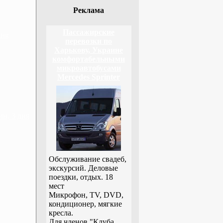
Реклама
Пассажирские
дня
перевозки по
Харькову, Украине
комфортабельными
микроавтобусами
Mercedes Sprinter
н, 3 дня
Обслуживание свадеб,
экскурсий. Деловые
поездки, отдых. 18
мест
Микрофон, TV, DVD,
кондиционер, мягкие
кресла.
Для членов "Клуба