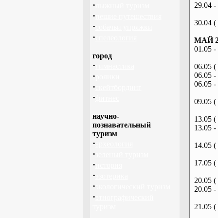
·
29.04 -
лыжный туризм
·
пешие путешествия
30.04 (
·
собачьи упряжки
·
спелеология
МАЙ 2
01.05 -
город
·
гимнастика
06.05 (
·
06.05 -
ролики
06.05 -
·
скейтбординг
·
фитнес
09.05 (
научно-
13.05 (
познавательный
13.05 -
туризм
·
археология
14.05 (
·
зеленый туризм
17.05 (
·
история
·
эзотерика
20.05 (
·
экологический туризм
20.05 -
·
этнографический
туризм
21.05 (