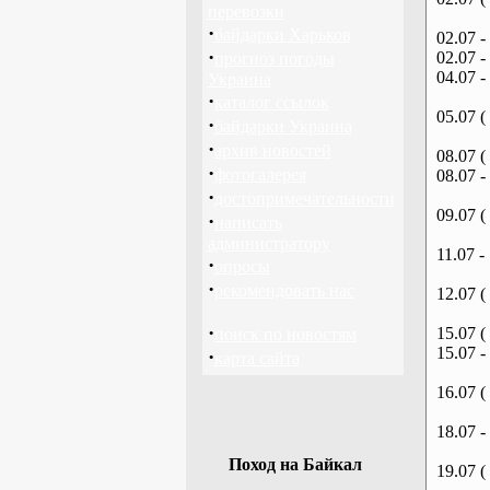
перевозки
·
байдарки Харьков
02.07 -
·
02.07 -
прогноз погоды
04.07 -
Украина
·
каталог ссылок
05.07 (
·
байдарки Украина
·
архив новостей
08.07 (
·
фотогалерея
08.07 -
·
достопримечательности
09.07 (
·
написать
администратору
11.07 -
·
опросы
·
рекомендовать нас
12.07 (
·
15.07 (
поиск по новостям
15.07 -
·
карта сайта
16.07 (
18.07 -
Поход на Байкал
19.07 (