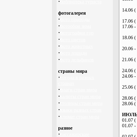
·
библиотека туриста
14.06 (
фотогалерея
·
фото природы
17.06 (
·
фотообои зима
17.06 -
·
фотографии гор
18.06 (
·
фото цветов
·
фото животных
20.06 -
·
фото лошади
·
21.06 (
фото дельфинов
24.06 (
страны мира
24.06 -
·
погода в разных
странах
25.06 (
·
флаги стран мира
·
валюты стран мира
28.06 (
·
столицы стран мира
28.06 (
·
языки разных стран
ИЮЛЬ 
·
климат стран мира
01.07 (
01.07 -
разное
·
пассажирские
02.07 (