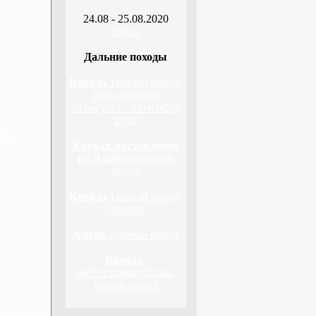
24.08 - 25.08.2020
Оскол
Дальние походы
Кавказ,
горный поход,
Приэльбрусье
23 августа - 3 сентября
2010
дня
Кавказ, восхождение
на Эльбрус
горный
поход
Кавказ,
горный поход,
Домбай
Алтай,
горный поход
Байкал,
хребет Хамар-Дабан,
пеший поход
н, 3 дня