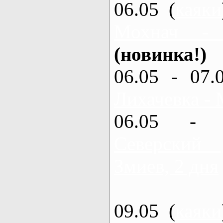
06.05 (
каяки
Мохнач -
(новинка!)
06.05 - 07.
Лихачевка - 
06.05 - 
Северский
Змиев, 2 дня
09.05 (
каяки