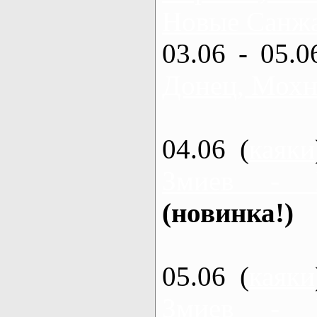
Новые Санжа
03.06 - 05.0
Донец, Мохн
04.06 (
каяки
Змиев - 
(новинка!)
05.06 (
каяки
Змиев - 