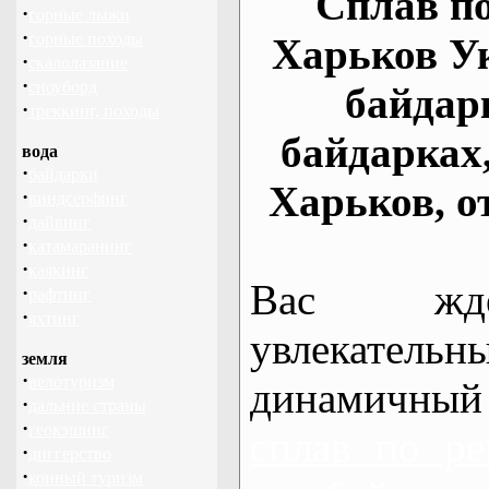
Сплав по
·
горные лыжи
·
горные походы
Харьков У
·
скалолазание
·
сноуборд
байдар
·
треккинг, походы
байдарках
вода
·
байдарки
Харьков, о
·
виндсерфинг
·
дайвинг
·
катамаранинг
·
каякинг
Вас жде
·
рафтинг
·
яхтинг
увлекательн
земля
·
велотуризм
динамичный
·
дальние страны
·
геокэшинг
сплав по ре
·
диггерство
·
конный туризм