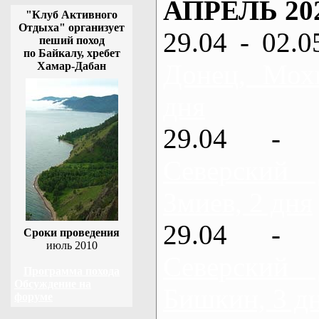
АПРЕЛЬ 20
"Клуб Активного
Отдыха" организует
29.04 - 02.0
пеший поход
по Байкалу, хребет
Донец, Мох
Хамар-Дабан
дня
29.04 - 
Северский
Змиев, 2 дня
29.04 - 
Сроки проведения
июль 2010
Северский
Программа похода
Обсуждение на
Бишкин, 3 д
форуме