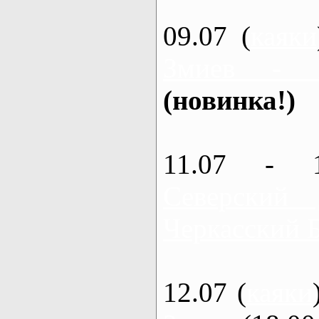
09.07 (
каяки
Змиев - 
(новинка!)
11.07 - 
Северский
Черкасский 
12.07 (
каяки