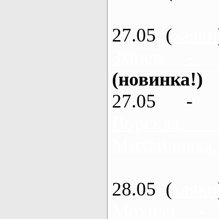
27.05 (
каяки
Змиев - 
(новинка!)
27.05 - 
Ворскла
Михайловка,
28.05 (
каяки
Мохнач -