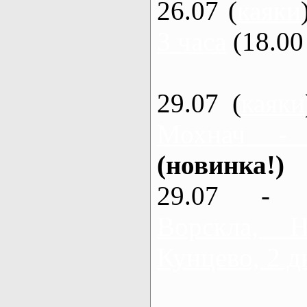
26.07 (
каяки
3 часа
(18.00 
29.07 (
каяки
Мохнач -
(новинка!)
29.07 - 
Ворскла,
Кунцево, 2 д