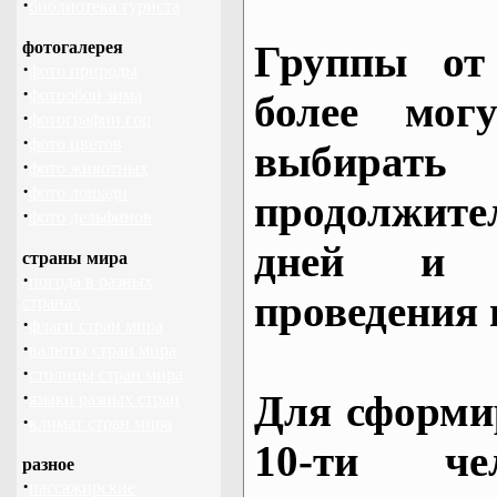
·
библиотека туриста
фотогалерея
Группы от
·
фото природы
·
фотообои зима
более могу
·
фотографии гор
·
фото цветов
выбирать
·
фото животных
·
фото лошади
продолжител
·
фото дельфинов
дней и 
страны мира
·
погода в разных
проведения 
странах
·
флаги стран мира
·
валюты стран мира
·
столицы стран мира
·
Для сформи
языки разных стран
·
климат стран мира
10-ти че
разное
·
пассажирские