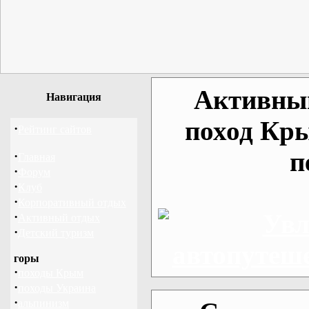
Активный
Навигация
поход Кр
·
Рейтинг сайтов
п
·
Главная
·
Форум
·
Клуб
·
Корпоративный отдых
·
Активный отдых
·
Детский туризм
горы
·
походы Крым
·
походы Украина
·
альпинизм