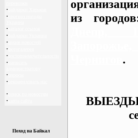
организаци
перевозки
·
байдарки Харьков
из городо
·
прогноз погоды
Украина
Днепр, П
·
каталог ссылок
·
байдарки Украина
·
Запорож
архив новостей
·
фотогалерея
·
Чернигов
.
достопримечательности
·
написать
администратору
·
опросы
·
рекомендовать нас
·
поиск по новостям
ВЫЕЗДЫ
·
карта сайта
с
Поход на Байкал