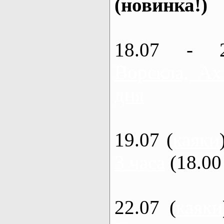
(новинка!)
18.07 - 
Ворскла, Ах
дня
19.07 (
каяки
3 часа
(18.00 
22.07 (
каяки