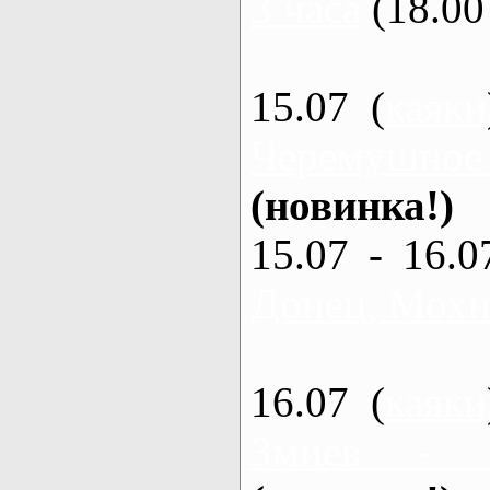
3 часа
(18.00 
15.07 (
каяки
Черемушное
(новинка!)
15.07 - 16.0
Донец, Мохна
16.07 (
каяки
Змиев - 