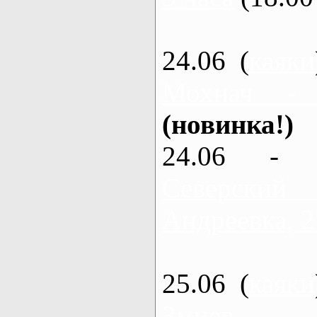
24.06 (
каяки
Мохнач -
(новинка!)
24.06 - 
Северский
Андреевка, 2
25.06 (
каяки
Змиев - 