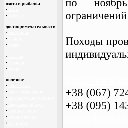
по нояб
охота и рыбалка
·
охота
ограничений 
·
рыбалка
достопримечательности
·
необычное
Походы пров
·
Карпаты
·
Крым
индивидуаль
·
Польша
·
Украина
·
Чехия
http://www.ba
полезное
·
снаряжение
+38 (067) 72
·
школа выживания
·
дикорастущие растения
+38 (095) 14
·
кладовая природы
·
советы туристу
info@baidark
·
кухня, питание
·
медицина