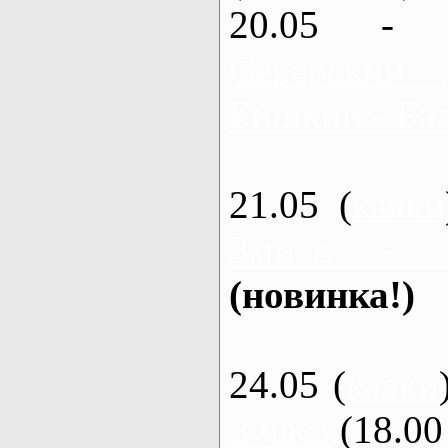
20.05 - 
Северский 
Бишкин - Бал
21.05 (
каяки
Змиев - 
(новинка!)
24.05 (
каяки
3 часа
(18.00 