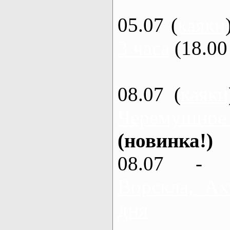
05.07 (
каяки
3 часа
(18.00 
08.07 (
каяки
Черемушное
(новинка!)
08.07 - 
Ворскла, Ах
дня