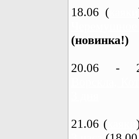
18.06 (
каяки
Черемушное
(новинка!)
20.06 - 
Ворскла, Кот
3 дня
21.06 (
каяки
3 часа
(18.00 