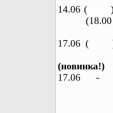
14.06 (
каяки
3 часа
(18.00 
17.06 (
каяки
Мохнач -
(новинка!)
17.06 - 
Ворскла, Ах
дня