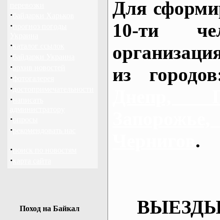
Для сформи
перевозки
·
байдарки Харьков
10-ти че
·
прогноз погоды
Украина
·
каталог ссылок
организаци
·
байдарки Украина
·
архив новостей
из городо
·
фотогалерея
·
достопримечательности
Днепр, П
·
написать
администратору
Запорож
·
опросы
·
рекомендовать нас
Чернигов
.
·
поиск по новостям
·
карта сайта
ВЫЕЗДЫ
Поход на Байкал