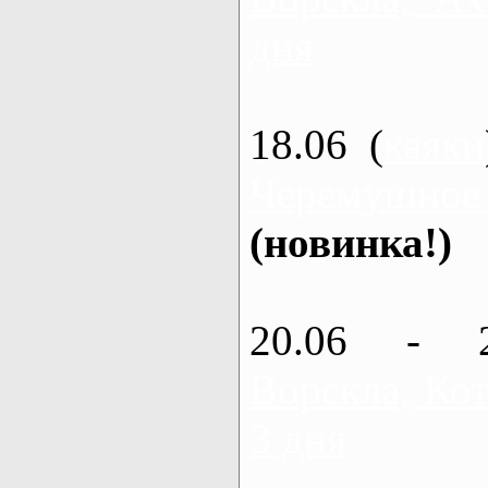
дня
18.06 (
каяки
Черемушное
(новинка!)
20.06 - 
Ворскла, Кот
3 дня