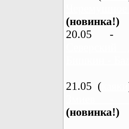
Черемушное
(новинка!)
20.05 - 
Северский 
Бишкин - Бал
21.05 (
каяки
Змиев - 
(новинка!)