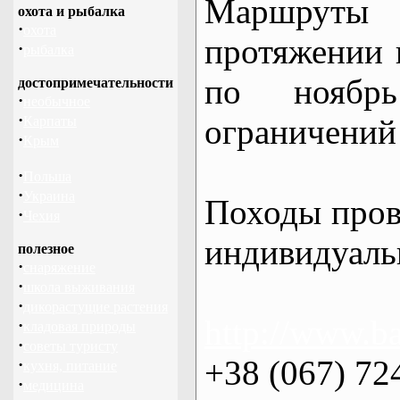
Маршрут
охота и рыбалка
·
охота
протяжении в
·
рыбалка
по нояб
достопримечательности
·
необычное
·
ограничений 
Карпаты
·
Крым
·
Польша
·
Украина
Походы пров
·
Чехия
индивидуаль
полезное
·
снаряжение
·
школа выживания
·
дикорастущие растения
http://www.ba
·
кладовая природы
·
советы туристу
+38 (067) 72
·
кухня, питание
·
медицина