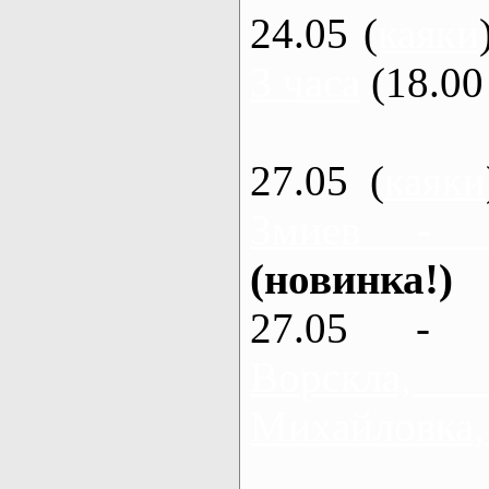
24.05 (
каяки
3 часа
(18.00 
27.05 (
каяки
Змиев - 
(новинка!)
27.05 - 
Ворскла
Михайловка,