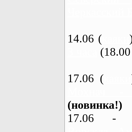
Черкасский 
14.06 (
каяки
3 часа
(18.00 
17.06 (
каяки
Мохнач -
(новинка!)
17.06 - 
Ворскла, Ах