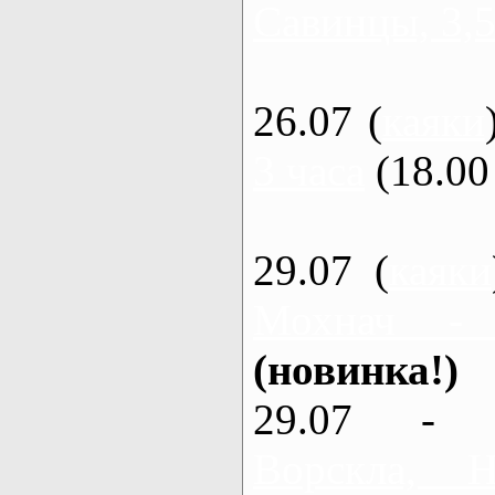
Савинцы, 3,5
26.07 (
каяки
3 часа
(18.00 
29.07 (
каяки
Мохнач -
(новинка!)
29.07 - 
Ворскла,