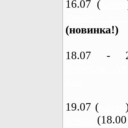
16.07 (
каяки
Змиев - 
(новинка!)
18.07 - 
Ворскла, Ах
дня
19.07 (
каяки
3 часа
(18.00 