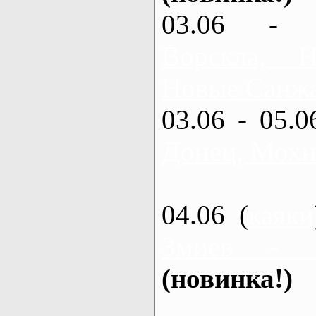
03.06 - 
Ворскла,
Новые Санжа
03.06 - 05.0
Донец, Мохн
04.06 (
каяки
Змиев - 
(новинка!)