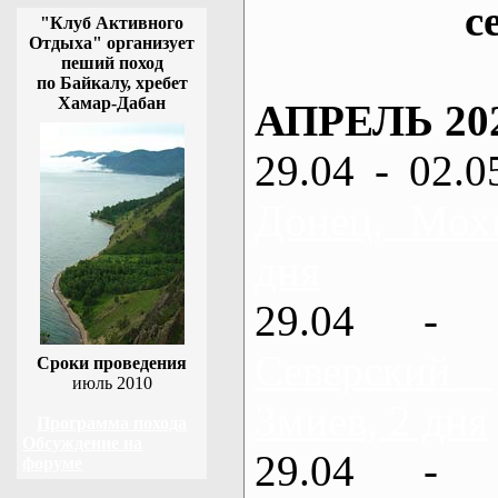
с
"Клуб Активного
Отдыха" организует
пеший поход
по Байкалу, хребет
Хамар-Дабан
АПРЕЛЬ 20
29.04 - 02.0
Донец, Мох
дня
29.04 - 
Северский
Сроки проведения
июль 2010
Змиев, 2 дня
Программа похода
Обсуждение на
29.04 - 
форуме