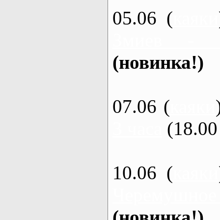
05.06 (
каяки
Змиев - 
(новинка!)
07.06 (
каяки
3 часа
(18.00 
10.06 (
каяки
Черемушное
(новинка!)