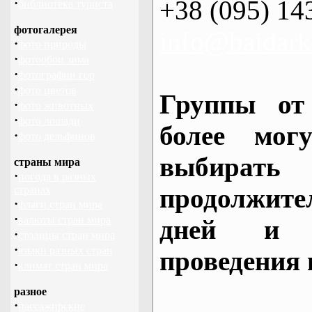
+38 (095) 14
·
библиотека туриста
фотогалерея
info@baidark
·
фото природы
·
фотообои зима
·
фотографии гор
·
фото цветов
Группы от
·
фото животных
·
фото лошади
более могу
·
фото дельфинов
выбирать
страны мира
·
погода в разных
продолжител
странах
·
флаги стран мира
·
валюты стран мира
дней и 
·
столицы стран мира
·
языки разных стран
проведения 
·
климат стран мира
разное
·
пассажирские