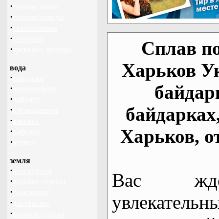
·
горные лыжи
·
горные походы
·
скалолазание
·
сноуборд
Сплав по
·
треккинг, походы
Харьков У
вода
·
байдарки
байдар
·
виндсерфинг
·
дайвинг
байдарках
·
катамаранинг
·
каякинг
Харьков, о
·
рафтинг
·
яхтинг
земля
·
велотуризм
Вас жде
·
дальние страны
·
геокэшинг
увлекательн
·
диггерство
·
конный туризм