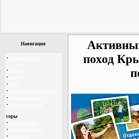
Активный
Навигация
поход Кр
·
Рейтинг сайтов
п
·
Главная
·
Форум
·
Клуб
·
Корпоративный отдых
·
Активный отдых
·
Детский туризм
горы
·
походы Крым
·
походы Украина
·
альпинизм