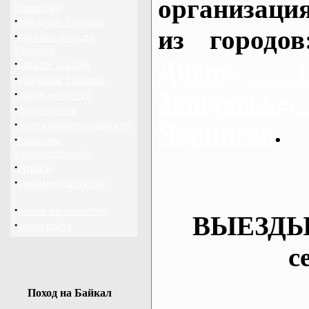
организаци
перевозки
·
байдарки Харьков
из городо
·
прогноз погоды
Украина
Днепр, П
·
каталог ссылок
·
байдарки Украина
·
Запорож
архив новостей
·
фотогалерея
·
Чернигов
.
достопримечательности
·
написать
администратору
·
опросы
·
рекомендовать нас
·
поиск по новостям
ВЫЕЗДЫ
·
карта сайта
с
Поход на Байкал