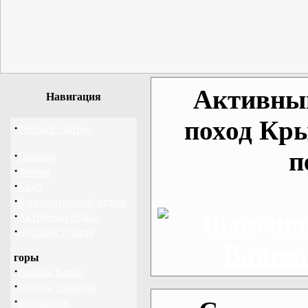
Активный
Навигация
поход Кр
·
Рейтинг сайтов
п
·
Главная
·
Форум
·
Клуб
·
Корпоративный отдых
·
Активный отдых
·
Детский туризм
горы
·
походы Крым
·
походы Украина
·
альпинизм