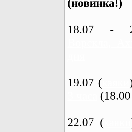
(новинка!)
18.07 - 
Ворскла, Ах
дня
19.07 (
каяки
3 часа
(18.00 
22.07 (
каяки