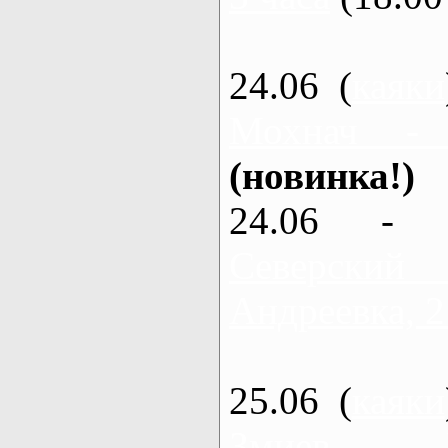
24.06 (
каяки
Мохнач -
(новинка!)
24.06 - 
Северский
Андреевка, 2
25.06 (
каяки
Змиев - 