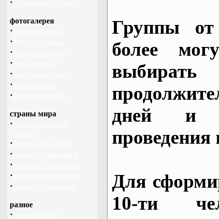
·
библиотека туриста
фотогалерея
Группы от
·
фото природы
·
фотообои зима
более могу
·
фотографии гор
·
фото цветов
выбирать
·
фото животных
·
фото лошади
продолжител
·
фото дельфинов
дней и 
страны мира
·
погода в разных
проведения 
странах
·
флаги стран мира
·
валюты стран мира
·
столицы стран мира
·
Для сформи
языки разных стран
·
климат стран мира
10-ти че
разное
·
пассажирские