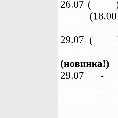
26.07 (
каяки
3 часа
(18.00 
29.07 (
каяки
Мохнач -
(новинка!)
29.07 - 
Ворскла,
Кунцево, 2 д