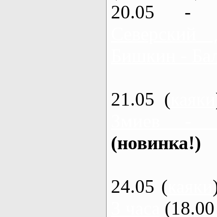
20.05 - 
Северский 
Бишкин - Бал
21.05 (
каяки
Змиев - 
(новинка!)
24.05 (
каяки
3 часа
(18.00 