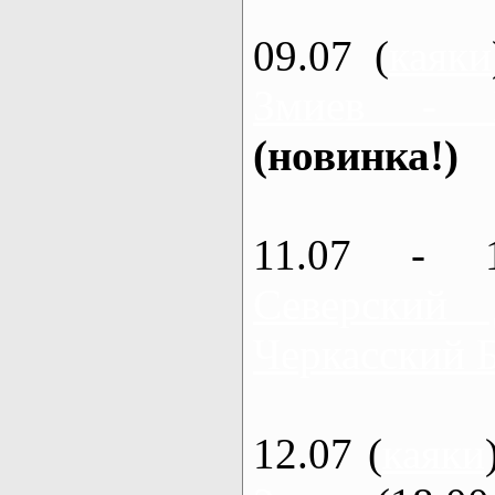
09.07 (
каяки
Змиев - 
(новинка!)
11.07 - 
Северский
Черкасский 
12.07 (
каяки