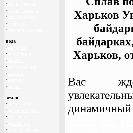
Сплав по
·
горные лыжи
·
горные походы
Харьков У
·
скалолазание
·
сноуборд
байдар
·
треккинг, походы
байдарках
вода
·
байдарки
Харьков, о
·
виндсерфинг
·
дайвинг
·
катамаранинг
·
каякинг
Вас жде
·
рафтинг
·
яхтинг
увлекательн
земля
·
велотуризм
динамичный
·
дальние страны
·
геокэшинг
сплав по ре
·
диггерство
·
конный туризм