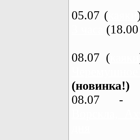
05.07 (
каяки
3 часа
(18.00 
08.07 (
каяки
Черемушное
(новинка!)
08.07 - 
Ворскла, Ах
дня