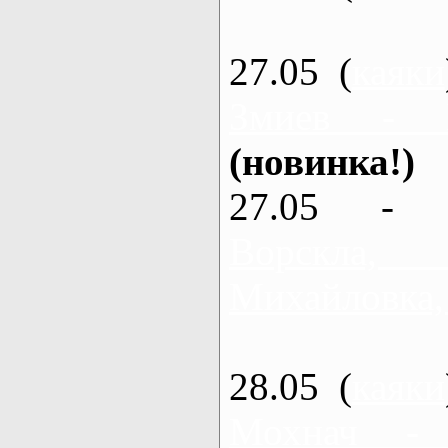
27.05 (
каяки
Змиев - 
(новинка!)
27.05 - 
Ворскла
Михайловка,
28.05 (
каяки
Мохнач -