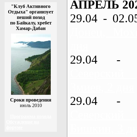
АПРЕЛЬ 20
"Клуб Активного
Отдыха" организует
29.04 - 02.0
пеший поход
по Байкалу, хребет
Донец, Мох
Хамар-Дабан
дня
29.04 - 
Северский
Змиев, 2 дня
29.04 - 
Сроки проведения
июль 2010
Северский
Программа похода
Обсуждение на
Бишкин, 3 д
форуме