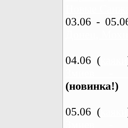
Новые Санжа
03.06 - 05.0
Донец, Мохн
04.06 (
каяки
Змиев - 
(новинка!)
05.06 (
каяки
Змиев - 