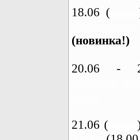
18.06 (
каяки
Черемушное
(новинка!)
20.06 - 
Ворскла, Кот
3 дня
21.06 (
каяки
3 часа
(18.00 