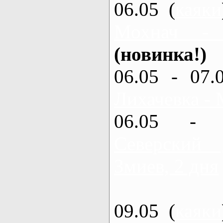
06.05 (
каяки
Мохнач -
(новинка!)
06.05 - 07.
Лихачевка - 
06.05 - 
Северский
Змиев, 2 дня
09.05 (
каяки