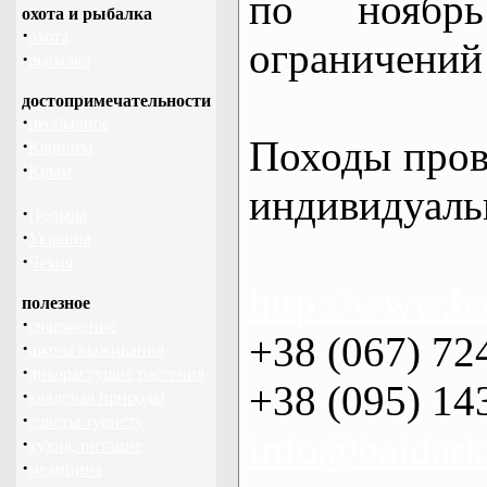
по нояб
охота и рыбалка
·
охота
ограничений 
·
рыбалка
достопримечательности
·
необычное
Походы пров
·
Карпаты
·
Крым
индивидуаль
·
Польша
·
Украина
·
Чехия
http://www.ba
полезное
·
снаряжение
+38 (067) 72
·
школа выживания
·
дикорастущие растения
+38 (095) 14
·
кладовая природы
·
советы туристу
info@baidark
·
кухня, питание
·
медицина