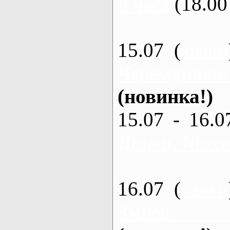
3 часа
(18.00 
15.07 (
каяки
Черемушное
(новинка!)
15.07 - 16.0
Донец, Мохна
16.07 (
каяки
Змиев - 