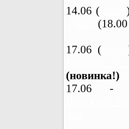
14.06 (
каяки
3 часа
(18.00 
17.06 (
каяки
Мохнач -
(новинка!)
17.06 - 
Ворскла, Ах
дня