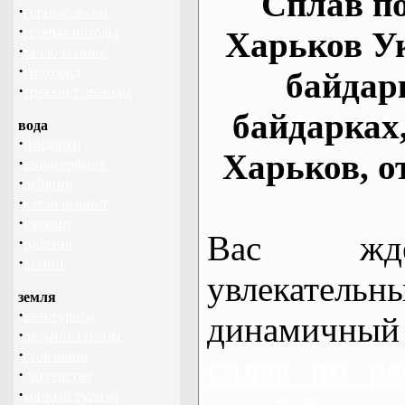
Сплав по
·
горные лыжи
·
горные походы
Харьков У
·
скалолазание
·
сноуборд
байдар
·
треккинг, походы
байдарках
вода
·
байдарки
Харьков, о
·
виндсерфинг
·
дайвинг
·
катамаранинг
·
каякинг
Вас жде
·
рафтинг
·
яхтинг
увлекательн
земля
·
велотуризм
динамичный
·
дальние страны
·
геокэшинг
сплав по ре
·
диггерство
·
конный туризм