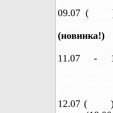
09.07 (
каяки
Змиев - 
(новинка!)
11.07 - 
Северский
Черкасский 
12.07 (
каяки