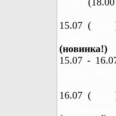
3 часа
(18.00 
15.07 (
каяки
Черемушное
(новинка!)
15.07 - 16.0
Донец, Мохна
16.07 (
каяки
Змиев - 