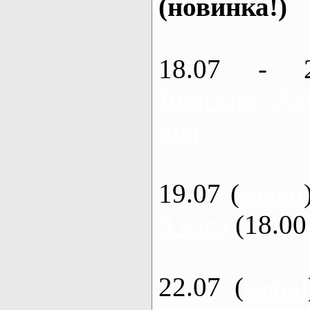
(новинка!)
18.07 - 
Ворскла, Ах
дня
19.07 (
каяки
3 часа
(18.00 
22.07 (
каяки