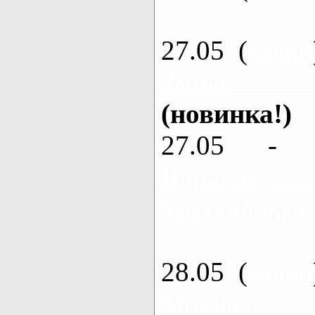
27.05 (
каяки
Змиев - 
(новинка!)
27.05 - 
Ворскла
Михайловка,
28.05 (
каяки
Мохнач -