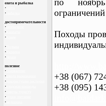
по нояб
охота и рыбалка
·
охота
ограничений 
·
рыбалка
достопримечательности
·
необычное
Походы пров
·
Карпаты
·
Крым
индивидуаль
·
Польша
·
Украина
·
Чехия
http://www.ba
полезное
·
снаряжение
+38 (067) 72
·
школа выживания
·
дикорастущие растения
+38 (095) 14
·
кладовая природы
·
советы туристу
info@baidark
·
кухня, питание
·
медицина