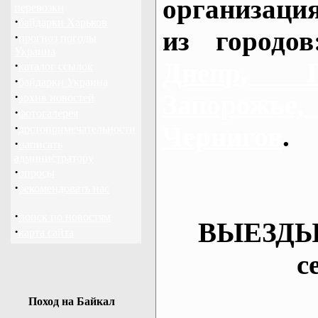
организаци
перевозки
·
байдарки Харьков
из городо
·
прогноз погоды
Украина
Днепр, П
·
каталог ссылок
·
байдарки Украина
·
Запорож
архив новостей
·
фотогалерея
·
Чернигов
.
достопримечательности
·
написать
администратору
·
опросы
·
рекомендовать нас
·
поиск по новостям
ВЫЕЗДЫ
·
карта сайта
с
Поход на Байкал