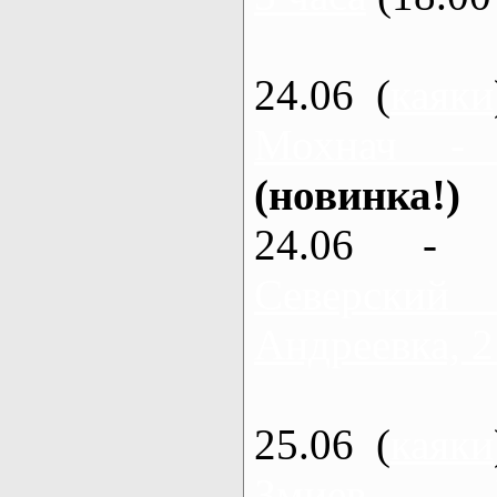
24.06 (
каяки
Мохнач -
(новинка!)
24.06 - 
Северский
Андреевка, 2
25.06 (
каяки
Змиев - 