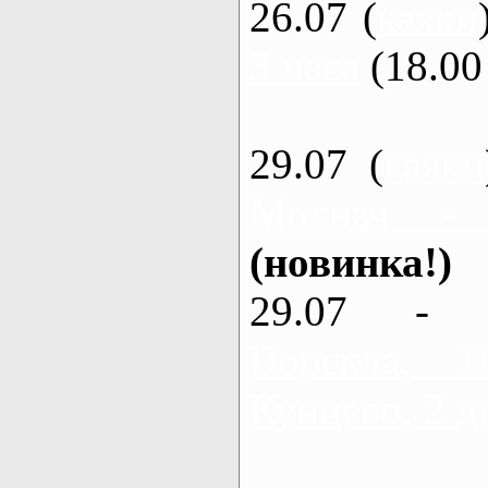
26.07 (
каяки
3 часа
(18.00 
29.07 (
каяки
Мохнач -
(новинка!)
29.07 - 
Ворскла,
Кунцево, 2 д