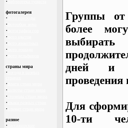
·
библиотека туриста
фотогалерея
Группы от
·
фото природы
·
фотообои зима
более могу
·
фотографии гор
·
фото цветов
выбирать
·
фото животных
·
фото лошади
продолжител
·
фото дельфинов
дней и 
страны мира
·
погода в разных
проведения 
странах
·
флаги стран мира
·
валюты стран мира
·
столицы стран мира
·
Для сформи
языки разных стран
·
климат стран мира
10-ти че
разное
·
пассажирские