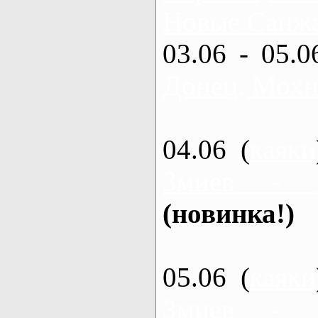
Новые Санжа
03.06 - 05.0
Донец, Мохн
04.06 (
каяки
Змиев - 
(новинка!)
05.06 (
каяки
Змиев - 