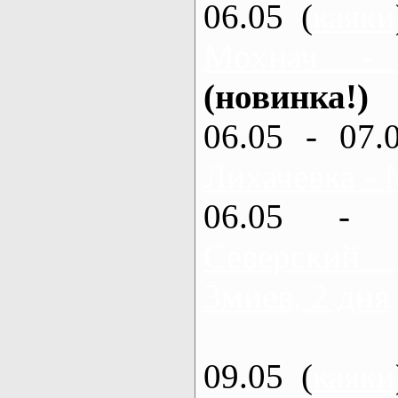
06.05 (
каяки
Мохнач -
(новинка!)
06.05 - 07.
Лихачевка - 
06.05 - 
Северский
Змиев, 2 дня
09.05 (
каяки