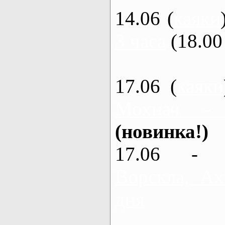
14.06 (
каяки
3 часа
(18.00 
17.06 (
каяки
Мохнач -
(новинка!)
17.06 - 
Ворскла, Ах
дня