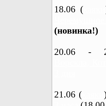
18.06 (
каяки
Черемушное
(новинка!)
20.06 - 
Ворскла, Кот
3 дня
21.06 (
каяки
3 часа
(18.00 