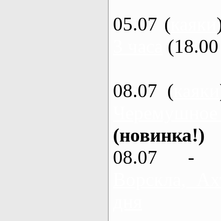
05.07 (
каяки
3 часа
(18.00 
08.07 (
каяки
Черемушное
(новинка!)
08.07 - 
Ворскла, Ах
дня