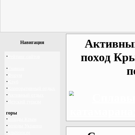
Активный
Навигация
поход Кр
·
Рейтинг сайтов
п
·
Главная
·
Форум
·
Клуб
·
Корпоративный отдых
·
Активный отдых
·
Детский туризм
горы
·
походы Крым
·
походы Украина
·
альпинизм