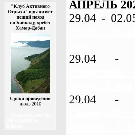
АПРЕЛЬ 20
"Клуб Активного
Отдыха" организует
29.04 - 02.0
пеший поход
по Байкалу, хребет
Донец, Мох
Хамар-Дабан
дня
29.04 - 
Северский
Змиев, 2 дня
29.04 - 
Сроки проведения
июль 2010
Северский
Программа похода
Обсуждение на
Бишкин, 3 д
форуме