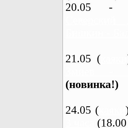
20.05 - 
Северский 
Бишкин - Бал
21.05 (
каяки
Змиев - 
(новинка!)
24.05 (
каяки
3 часа
(18.00 