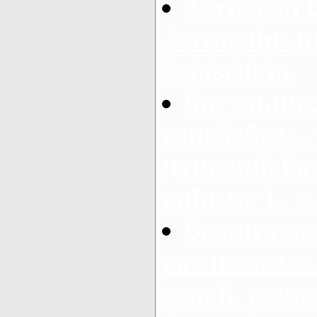
Астрагал 
Astragalus 
Schischkin.
Багульник
гонобобель,
чушачий ба
palustre L. s.
Бадан тол
камнеломка 
салай, качи