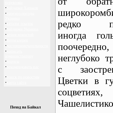
от обрат
перевозки
·
байдарки Харьков
широкором
·
прогноз погоды
Украина
редко при
·
каталог ссылок
·
байдарки Украина
иногда гол
·
архив новостей
·
фотогалерея
поочеред
·
достопримечательности
·
написать
неглубоко т
администратору
·
опросы
с заостре
·
рекомендовать нас
·
поиск по новостям
Цветки в г
·
карта сайта
соцветиях,
Чашелис
Поход на Байкал