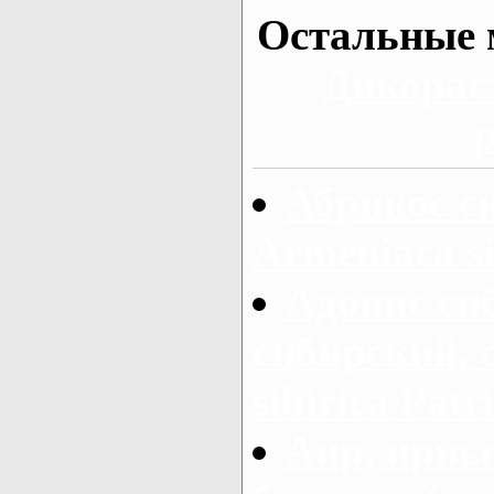
Остальные 
Дикорас
Абрикос с
Armeniaca si
Адонис си
сибирский, 
sibirica Patr
Аир, ирны