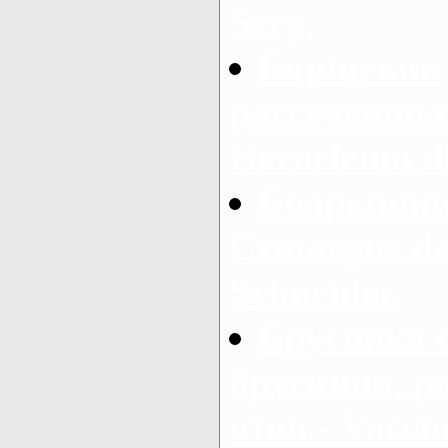
Serg.
Борщевик
рассеченнол
Heracleum d
Боярышник
Crataegus d
Schneider.
Брусника 
брусниця, р
отон - Vaccin