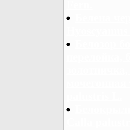
Fern.
Белена чер
Hyoscyamus 
Белозор б
перелойка, 
золотничка,
мочегонная 
palustris L.
Белокрыль
Calla palustr