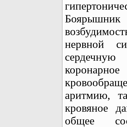
гипертони
Боярышн
возбудимо
нервной си
сердечную 
коронарн
кровообра
аритмию, т
кровяное д
общее со