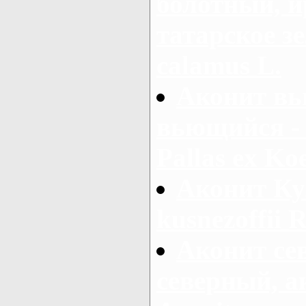
болотный, ир
татарское зе
calamus L.
Аконит вь
вьющийся - 
Pallas ex Koe
Аконит Ку
kusnezoffii R
Аконит се
северный, а