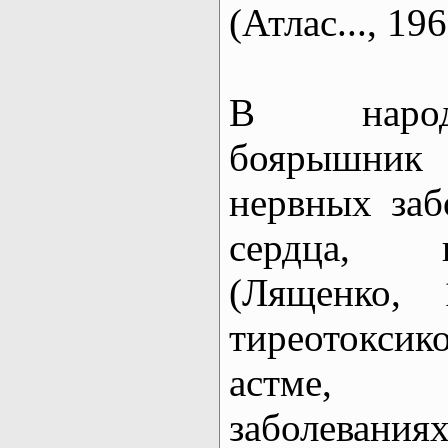
(Атлас..., 196
В народ
боярышник
нервных заб
сердца, 
(Лященко, 
тиреотоксик
астме, 
заболевани