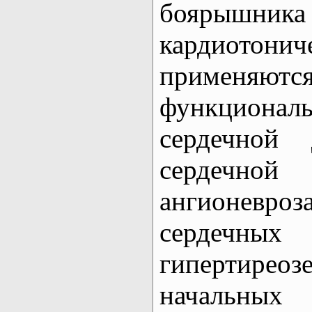
боярышн
кардиотони
приме
функционал
сердечной 
сердечн
ангионевро
сердечн
гипертирео
началь