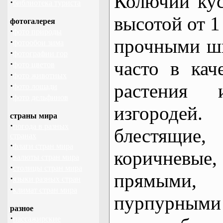
Колючий кус
·
библиотека туриста
высотой от 1
фотогалерея
·
фото природы
прочными ш
·
фотообои зима
·
фотографии гор
часто в кач
·
фото цветов
·
фото животных
растения
·
фото лошади
·
фото дельфинов
изгородей
страны мира
·
погода в разных
блестящ
странах
·
флаги стран мира
коричневые
·
валюты стран мира
·
столицы стран мира
прямыми, 
·
языки разных стран
·
климат стран мира
пурпурными
разное
·
пассажирские