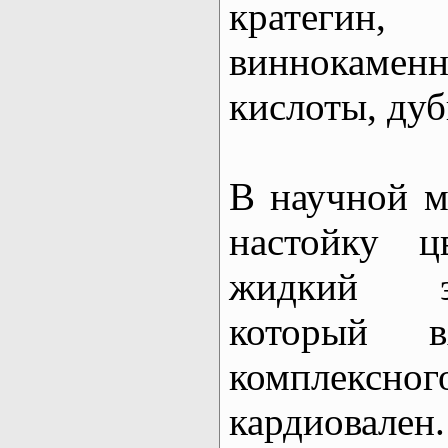
кратеги
виннокаме
кислоты, дуб
В научной 
настойку ц
жидкий э
который 
комплексн
кардиова