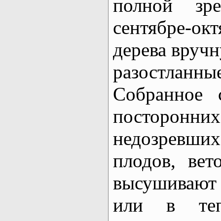
полной зр
сентябре-о
дерева вручн
разостла
Собранное 
посторон
недозревш
плодов, вет
высушивают
или в теп