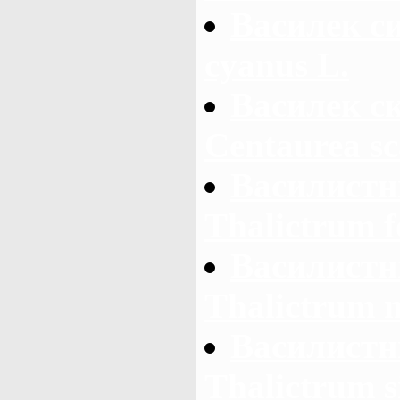
Василек си
cyanus L.
Василек с
Centaurea sc
Василистн
Thalictrum f
Василистн
Thalictrum 
Василистн
Thalictrum s