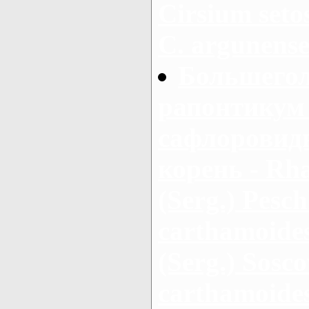
Cirsium setos
С. argunens
Большегол
рапонтикум 
сафлоровид
корень - Rha
(Serg.) Pesch
carthamoides
(Serg.) Sosc
carthamoides