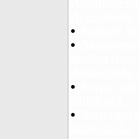
Aconitum sep
A. excelsum 
Аконит, бо
Андромеда
подбел мног
Andromeda po
Астра сиби
sibiricus L.
Астра тата
tataricus L.