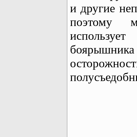
и другие не
поэтому м
использу
боярышн
осторожно
полусъедобн