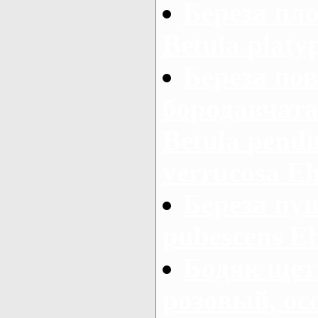
Береза пло
Betula platy
Береза пов
бородавчатая
Betula pendu
verrucosa Ehr
Береза пуш
pubescens E
Бодяк щет
розовый, ос