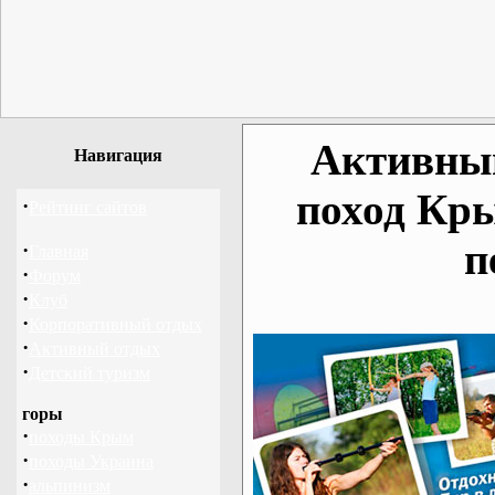
Активный
Навигация
поход Кр
·
Рейтинг сайтов
п
·
Главная
·
Форум
·
Клуб
·
Корпоративный отдых
·
Активный отдых
·
Детский туризм
горы
·
походы Крым
·
походы Украина
·
альпинизм