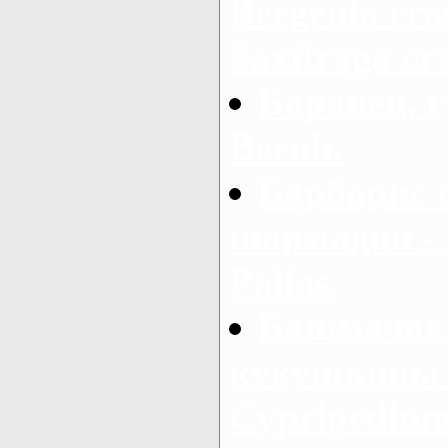
Bergenia cras
Saxifraga cra
Баранец, г
Bernh.
Барбарис 
шармадон - B
Pallas.
Башмачок 
кукушкины 
Cypripedium