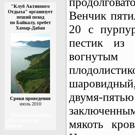
продолговато
"Клуб Активного
Отдыха" организует
Венчик пяти
пеший поход
по Байкалу, хребет
20 с пурпу
Хамар-Дабан
пестик из 
вогнуты
плодоли
шаровидный,
двумя-пя
Сроки проведения
июль 2010
заключенн
Программа похода
Обсуждение на
мякоть кров
форуме