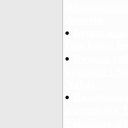
Rhodococcum 
Avrorin
Будра плю
Glechoma he
Бузина сиб
красная - Sa
Nakai.
Валериана
валериана Т
Valeriana al