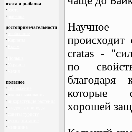
чаще до Байк
охота и рыбалка
·
охота
·
рыбалка
Научное 
достопримечательности
·
необычное
происходит 
·
Карпаты
·
Крым
cratas - "си
·
Польша
по свойс
·
Украина
·
Чехия
благодаря 
полезное
·
снаряжение
которые 
·
школа выживания
·
дикорастущие растения
хорошей защ
·
кладовая природы
·
советы туристу
·
кухня, питание
·
медицина