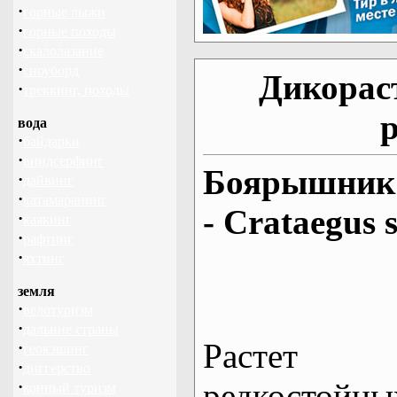
·
горные лыжи
·
горные походы
·
скалолазание
·
сноуборд
Дикорас
·
треккинг, походы
вода
·
байдарки
·
виндсерфинг
Боярышник 
·
дайвинг
·
катамаранинг
- Crataegus 
·
каякинг
·
рафтинг
·
яхтинг
земля
·
велотуризм
·
дальние страны
Растет 
·
геокэшинг
·
диггерство
редкостойны
·
конный туризм