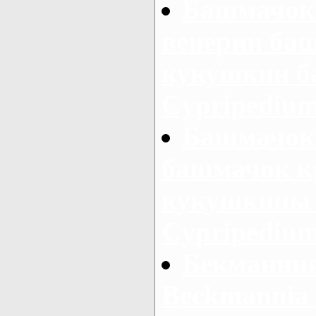
Башмачок
венерин ба
кукушкин б
Cypripedium 
Башмачок
башмачок к
кукушкины 
Cypripedium
Бекманния
Beckmannia s