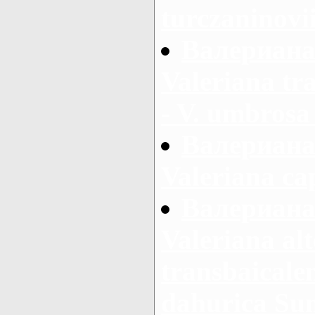
turczaninovi
Валериана 
Valeriana tr
- V. umbros
Валериана
Valeriana cap
Валериана
Valeriana alt
transbaicalen
dahurica Su