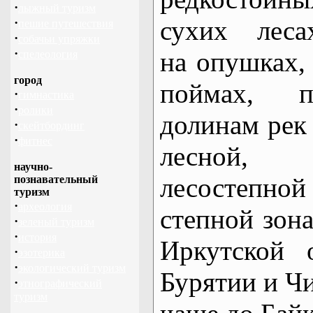
·
лыжный туризм
·
сухих леса
пешие путешествия
·
собачьи упряжки
·
на опушках,
спелеология
город
поймах, п
·
гимнастика
·
ролики
долинам рек
·
скейтбординг
·
фитнес
лесной,
научно-
лесостепной
познавательный
туризм
·
археология
степной зон
·
зеленый туризм
·
история
Иркутской 
·
эзотерика
·
экологический туризм
Бурятии и Чи
·
этнографический
туризм