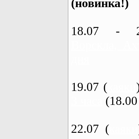
(новинка!)
18.07 - 
Ворскла, Ах
дня
19.07 (
каяки
3 часа
(18.00 
22.07 (
каяки