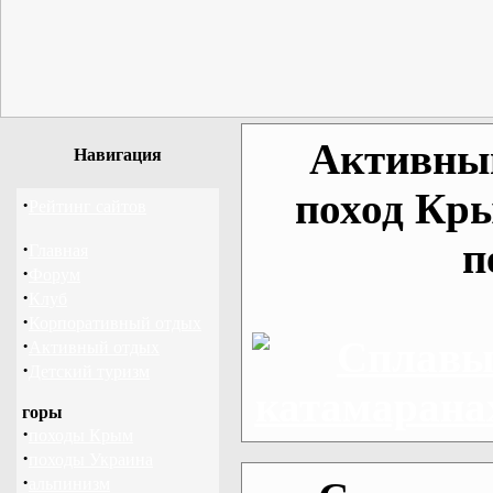
Активный
Навигация
поход Кр
·
Рейтинг сайтов
п
·
Главная
·
Форум
·
Клуб
·
Корпоративный отдых
·
Активный отдых
·
Детский туризм
горы
·
походы Крым
·
походы Украина
·
альпинизм