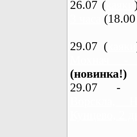
26.07 (
каяки
3 часа
(18.00 
29.07 (
каяки
Мохнач -
(новинка!)
29.07 - 
Ворскла,
Кунцево, 2 д