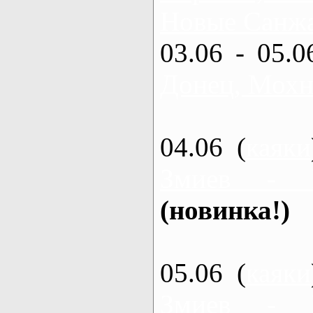
Новые Санжа
03.06 - 05.0
Донец, Мохн
04.06 (
каяки
Змиев - 
(новинка!)
05.06 (
каяки
Змиев - 