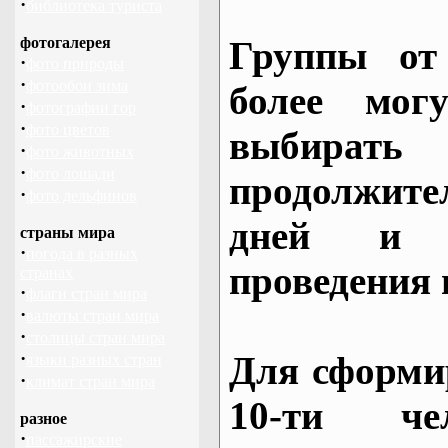
·
библиотека туриста
фотогалерея
Группы от
·
фото природы
·
фотообои зима
более могу
·
фотографии гор
·
фото цветов
выбирать
·
фото животных
·
фото лошади
продолжител
·
фото дельфинов
дней и 
страны мира
·
погода в разных
проведения 
странах
·
флаги стран мира
·
валюты стран мира
·
столицы стран мира
·
Для сформи
языки разных стран
·
климат стран мира
10-ти че
разное
·
пассажирские