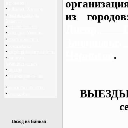
организаци
перевозки
·
байдарки Харьков
из городо
·
прогноз погоды
Украина
Днепр, П
·
каталог ссылок
·
байдарки Украина
·
Запорож
архив новостей
·
фотогалерея
·
Чернигов
.
достопримечательности
·
написать
администратору
·
опросы
·
рекомендовать нас
·
поиск по новостям
ВЫЕЗДЫ
·
карта сайта
с
Поход на Байкал