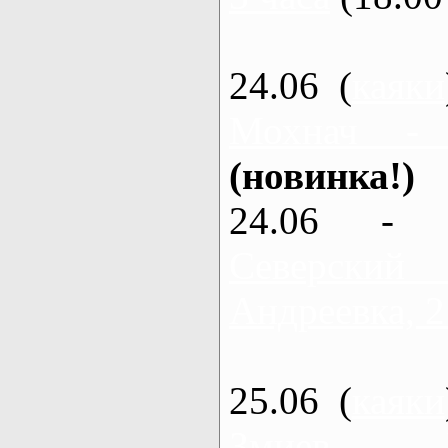
24.06 (
каяки
Мохнач -
(новинка!)
24.06 - 
Северский
Андреевка, 2
25.06 (
каяки
Змиев - 