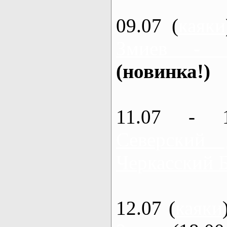
09.07 (
каяки
Змиев - 
(новинка!)
11.07 - 
Северский
Черкасский 
12.07 (
каяки