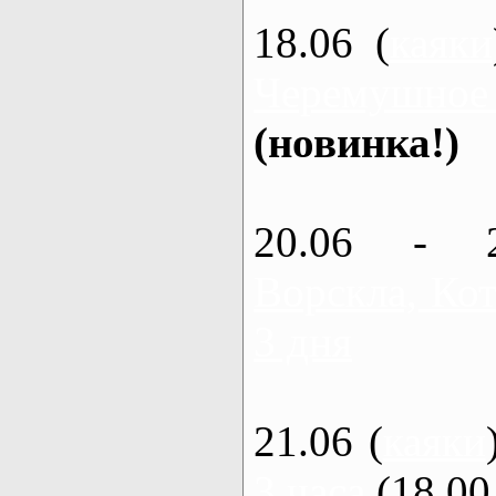
18.06 (
каяки
Черемушное
(новинка!)
20.06 - 
Ворскла, Кот
3 дня
21.06 (
каяки
3 часа
(18.00 