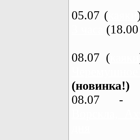
05.07 (
каяки
3 часа
(18.00 
08.07 (
каяки
Черемушное
(новинка!)
08.07 - 
Ворскла, Ах
дня