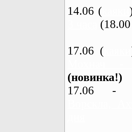
14.06 (
каяки
3 часа
(18.00 
17.06 (
каяки
Мохнач -
(новинка!)
17.06 - 
Ворскла, Ах
дня