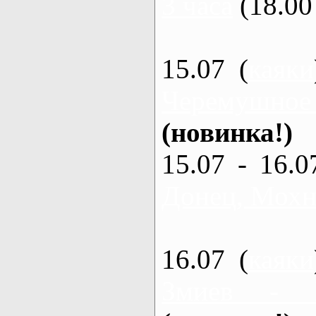
3 часа
(18.00 
15.07 (
каяки
Черемушное
(новинка!)
15.07 - 16.0
Донец, Мохна
16.07 (
каяки
Змиев - 