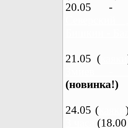
20.05 - 
Северский 
Бишкин - Бал
21.05 (
каяки
Змиев - 
(новинка!)
24.05 (
каяки
3 часа
(18.00 