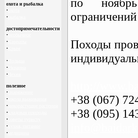
по нояб
охота и рыбалка
·
охота
ограничений 
·
рыбалка
достопримечательности
·
необычное
Походы пров
·
Карпаты
·
Крым
индивидуаль
·
Польша
·
Украина
·
Чехия
http://www.ba
полезное
·
снаряжение
+38 (067) 72
·
школа выживания
·
дикорастущие растения
+38 (095) 14
·
кладовая природы
·
советы туристу
info@baidark
·
кухня, питание
·
медицина