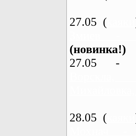
27.05 (
каяки
Змиев - 
(новинка!)
27.05 - 
Ворскла
Михайловка,
28.05 (
каяки
Мохнач -