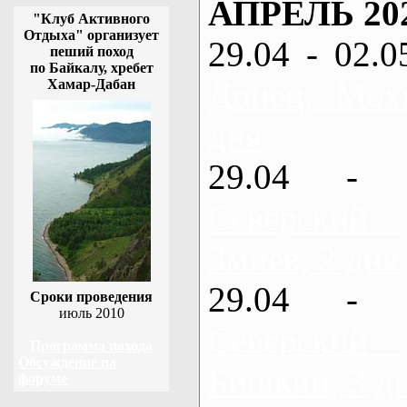
АПРЕЛЬ 20
"Клуб Активного
Отдыха" организует
29.04 - 02.0
пеший поход
по Байкалу, хребет
Донец, Мох
Хамар-Дабан
дня
29.04 - 
Северский
Змиев, 2 дня
29.04 - 
Сроки проведения
июль 2010
Северский
Программа похода
Обсуждение на
Бишкин, 3 д
форуме