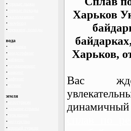
Сплав по
·
горные лыжи
·
горные походы
Харьков У
·
скалолазание
·
сноуборд
байдар
·
треккинг, походы
байдарках
вода
·
байдарки
Харьков, о
·
виндсерфинг
·
дайвинг
·
катамаранинг
·
каякинг
Вас жде
·
рафтинг
·
яхтинг
увлекательн
земля
·
велотуризм
динамичный
·
дальние страны
·
геокэшинг
сплав по ре
·
диггерство
·
конный туризм