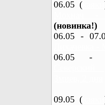
06.05 (
каяки
Мохнач -
(новинка!)
06.05 - 07.
Лихачевка - 
06.05 - 
Северский
Змиев, 2 дня
09.05 (
каяки