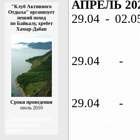
АПРЕЛЬ 20
"Клуб Активного
Отдыха" организует
29.04 - 02.0
пеший поход
по Байкалу, хребет
Донец, Мох
Хамар-Дабан
дня
29.04 - 
Северский
Змиев, 2 дня
29.04 - 
Сроки проведения
июль 2010
Северский
Программа похода
Обсуждение на
Бишкин, 3 д
форуме