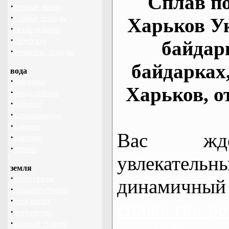
Сплав по
·
горные лыжи
·
горные походы
Харьков У
·
скалолазание
·
сноуборд
байдар
·
треккинг, походы
байдарках
вода
·
байдарки
Харьков, о
·
виндсерфинг
·
дайвинг
·
катамаранинг
·
каякинг
Вас жде
·
рафтинг
·
яхтинг
увлекательн
земля
·
велотуризм
динамичный
·
дальние страны
·
геокэшинг
сплав по ре
·
диггерство
·
конный туризм