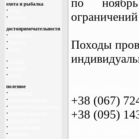
по нояб
охота и рыбалка
·
охота
ограничений 
·
рыбалка
достопримечательности
·
необычное
Походы пров
·
Карпаты
·
Крым
индивидуаль
·
Польша
·
Украина
·
Чехия
http://www.ba
полезное
·
снаряжение
+38 (067) 72
·
школа выживания
·
дикорастущие растения
+38 (095) 14
·
кладовая природы
·
советы туристу
info@baidark
·
кухня, питание
·
медицина