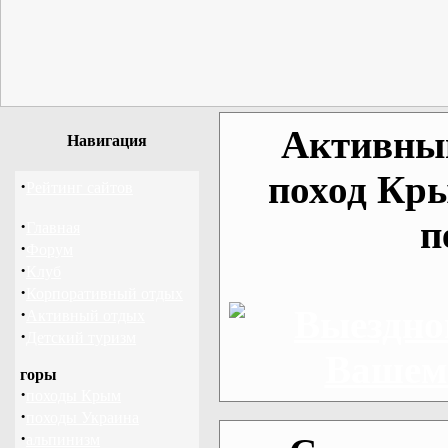
Активный
Навигация
поход Кр
·
Рейтинг сайтов
п
·
Главная
·
Форум
·
Клуб
·
Корпоративный отдых
·
Активный отдых
·
Детский туризм
горы
·
походы Крым
·
походы Украина
·
альпинизм