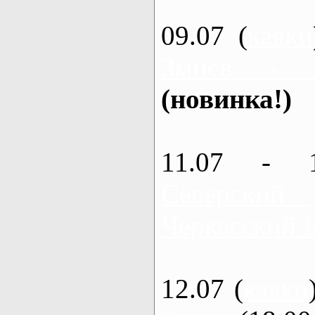
09.07 (
каяки
Змиев - 
(новинка!)
11.07 - 
Северский
Черкасский 
12.07 (
каяки