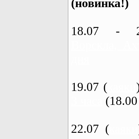
(новинка!)
18.07 - 
Ворскла, Ах
дня
19.07 (
каяки
3 часа
(18.00 
22.07 (
каяки