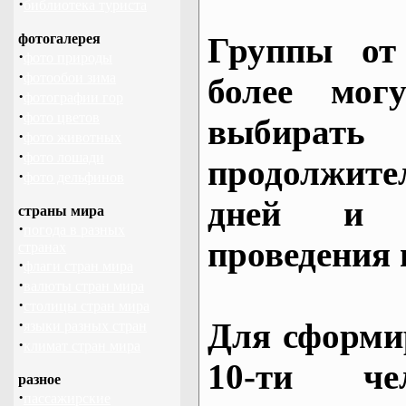
·
библиотека туриста
фотогалерея
Группы от
·
фото природы
·
фотообои зима
более могу
·
фотографии гор
·
фото цветов
выбирать
·
фото животных
·
фото лошади
продолжител
·
фото дельфинов
дней и 
страны мира
·
погода в разных
проведения 
странах
·
флаги стран мира
·
валюты стран мира
·
столицы стран мира
·
Для сформи
языки разных стран
·
климат стран мира
10-ти че
разное
·
пассажирские