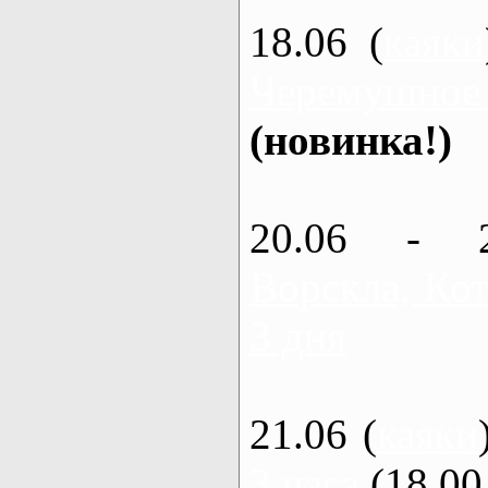
18.06 (
каяки
Черемушное
(новинка!)
20.06 - 
Ворскла, Кот
3 дня
21.06 (
каяки
3 часа
(18.00 