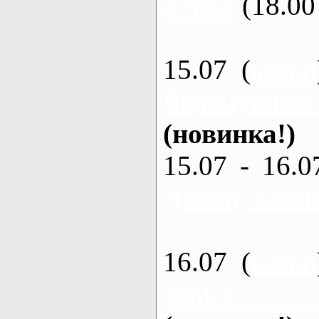
3 часа
(18.00 
15.07 (
каяки
Черемушное
(новинка!)
15.07 - 16.0
Донец, Мохна
16.07 (
каяки
Змиев - 