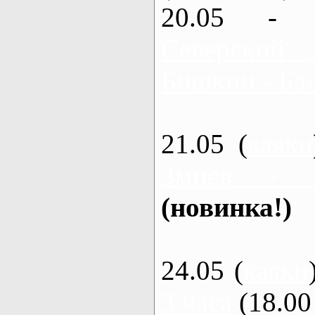
20.05 - 
Северский 
Бишкин - Бал
21.05 (
каяки
Змиев - 
(новинка!)
24.05 (
каяки
3 часа
(18.00 