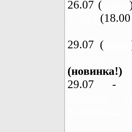
26.07 (
каяки
3 часа
(18.00 
29.07 (
каяки
Мохнач -
(новинка!)
29.07 - 
Ворскла,
Кунцево, 2 д