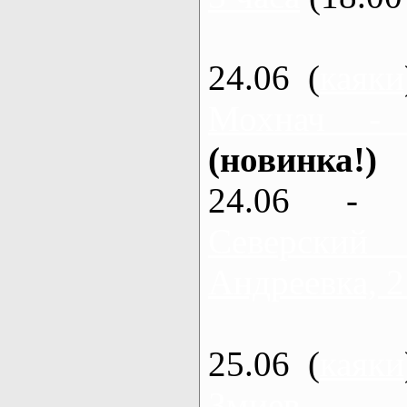
24.06 (
каяки
Мохнач -
(новинка!)
24.06 - 
Северский
Андреевка, 2
25.06 (
каяки
Змиев - 