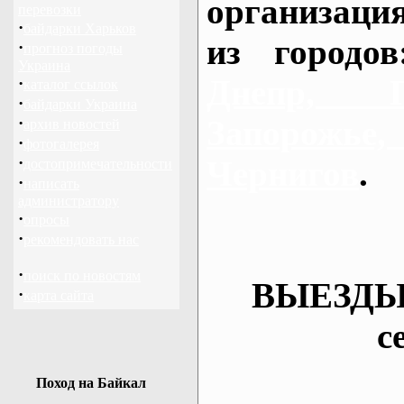
организаци
перевозки
·
байдарки Харьков
из городо
·
прогноз погоды
Украина
Днепр, П
·
каталог ссылок
·
байдарки Украина
·
Запорож
архив новостей
·
фотогалерея
·
Чернигов
.
достопримечательности
·
написать
администратору
·
опросы
·
рекомендовать нас
·
поиск по новостям
ВЫЕЗДЫ
·
карта сайта
с
Поход на Байкал