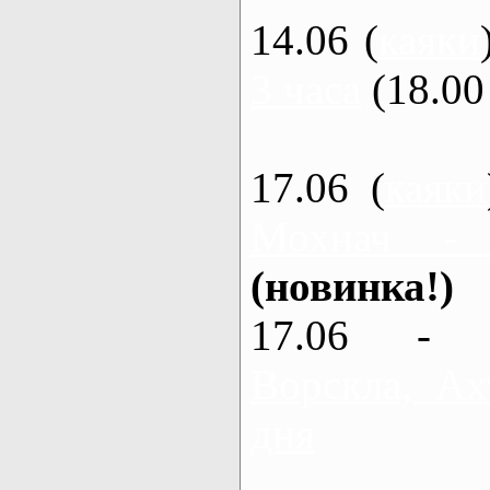
14.06 (
каяки
3 часа
(18.00 
17.06 (
каяки
Мохнач -
(новинка!)
17.06 - 
Ворскла, Ах
дня