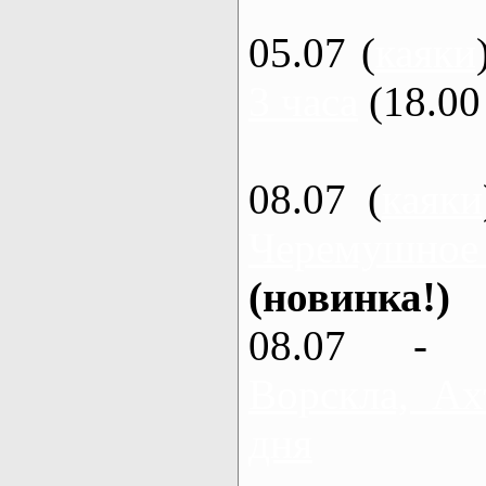
05.07 (
каяки
3 часа
(18.00 
08.07 (
каяки
Черемушное
(новинка!)
08.07 - 
Ворскла, Ах
дня