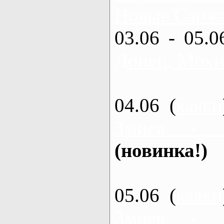
Новые Санжа
03.06 - 05.0
Донец, Мохн
04.06 (
каяки
Змиев - 
(новинка!)
05.06 (
каяки
Змиев - 