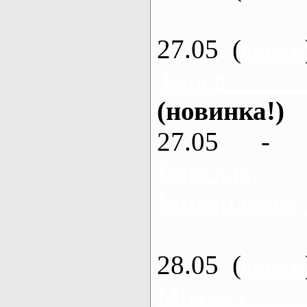
27.05 (
каяки
Змиев - 
(новинка!)
27.05 - 
Ворскла
Михайловка,
28.05 (
каяки
Мохнач -