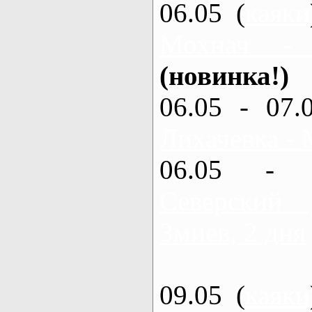
06.05 (
каяки
Мохнач -
(новинка!)
06.05 - 07.
Лихачевка - 
06.05 - 
Северский
Змиев, 2 дня
09.05 (
каяки