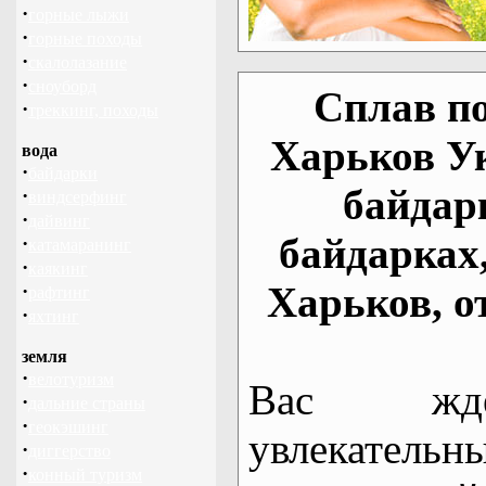
·
горные лыжи
·
горные походы
·
скалолазание
·
сноуборд
Сплав по
·
треккинг, походы
Харьков У
вода
·
байдарки
байдар
·
виндсерфинг
·
дайвинг
байдарках
·
катамаранинг
·
каякинг
Харьков, о
·
рафтинг
·
яхтинг
земля
·
велотуризм
Вас жде
·
дальние страны
·
геокэшинг
увлекательн
·
диггерство
·
конный туризм