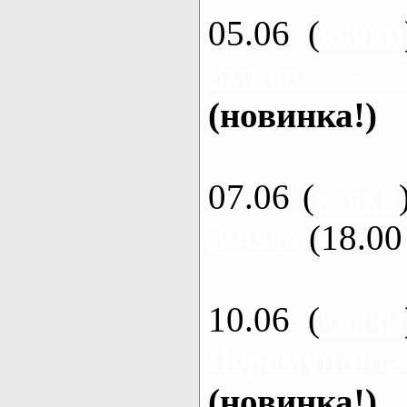
05.06 (
каяки
Змиев - 
(новинка!)
07.06 (
каяки
3 часа
(18.00 
10.06 (
каяки
Черемушное
(новинка!)