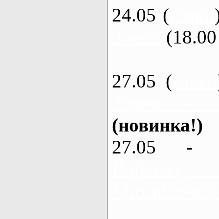
24.05 (
каяки
3 часа
(18.00 
27.05 (
каяки
Змиев - 
(новинка!)
27.05 - 
Ворскла
Михайловка,