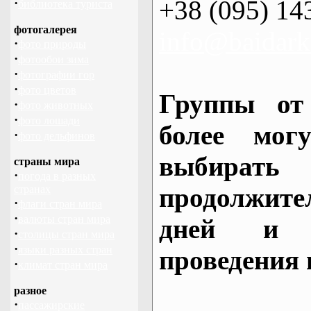
+38 (095) 14
·
библиотека туриста
фотогалерея
info@baidark
·
фото природы
·
фотообои зима
·
фотографии гор
·
фото цветов
Группы от
·
фото животных
·
фото лошади
более могу
·
фото дельфинов
выбирать
страны мира
·
погода в разных
продолжител
странах
·
флаги стран мира
·
валюты стран мира
дней и 
·
столицы стран мира
·
языки разных стран
проведения 
·
климат стран мира
разное
·
пассажирские