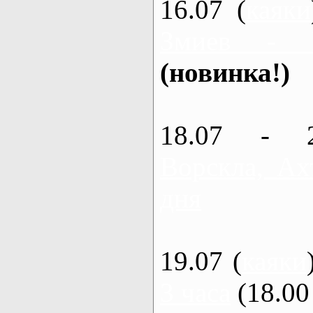
16.07 (
каяки
Змиев - 
(новинка!)
18.07 - 
Ворскла, Ах
дня
19.07 (
каяки
3 часа
(18.00 