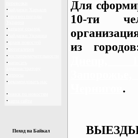
Для сформи
перевозки
·
байдарки Харьков
10-ти че
·
прогноз погоды
Украина
·
каталог ссылок
организаци
·
байдарки Украина
·
архив новостей
из городо
·
фотогалерея
·
достопримечательности
Днепр, П
·
написать
администратору
Запорож
·
опросы
·
рекомендовать нас
Чернигов
.
·
поиск по новостям
·
карта сайта
ВЫЕЗДЫ
Поход на Байкал