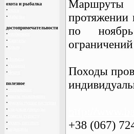
Маршрут
охота и рыбалка
·
охота
протяжении в
·
рыбалка
по нояб
достопримечательности
·
необычное
·
ограничений 
Карпаты
·
Крым
·
Польша
·
Украина
Походы пров
·
Чехия
индивидуаль
полезное
·
снаряжение
·
школа выживания
·
дикорастущие растения
http://www.ba
·
кладовая природы
·
советы туристу
+38 (067) 72
·
кухня, питание
·
медицина