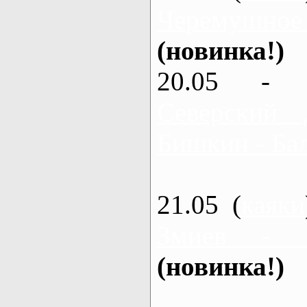
Черемушное
(новинка!)
20.05 - 
Северский 
Бишкин - Бал
21.05 (
каяки
Змиев - 
(новинка!)