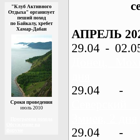
с
"Клуб Активного
Отдыха" организует
пеший поход
по Байкалу, хребет
Хамар-Дабан
АПРЕЛЬ 20
29.04 - 02.0
Донец, Мох
дня
29.04 - 
Северский
Сроки проведения
июль 2010
Змиев, 2 дня
Программа похода
Обсуждение на
29.04 - 
форуме