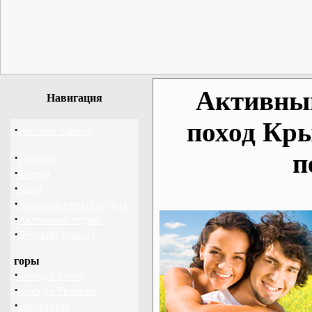
Активный
Навигация
поход Кр
·
Рейтинг сайтов
п
·
Главная
·
Форум
·
Клуб
·
Корпоративный отдых
·
Активный отдых
·
Детский туризм
горы
·
походы Крым
·
походы Украина
·
альпинизм