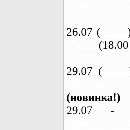
Савинцы, 3,5
26.07 (
каяки
3 часа
(18.00 
29.07 (
каяки
Мохнач -
(новинка!)
29.07 - 
Ворскла,