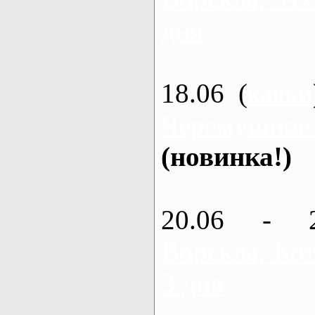
дня
18.06 (
каяки
Черемушное
(новинка!)
20.06 - 
Ворскла, Кот
3 дня