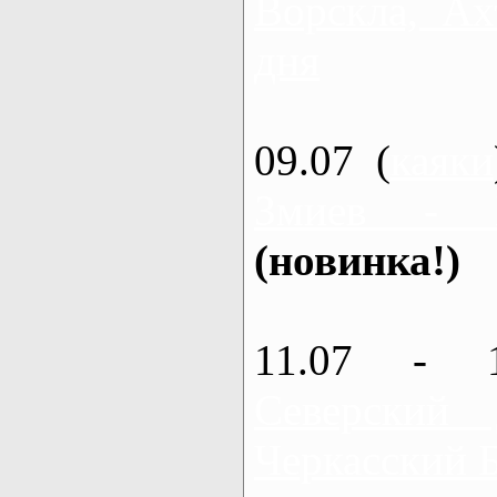
Ворскла, Ах
дня
09.07 (
каяки
Змиев - 
(новинка!)
11.07 - 
Северский
Черкасский 