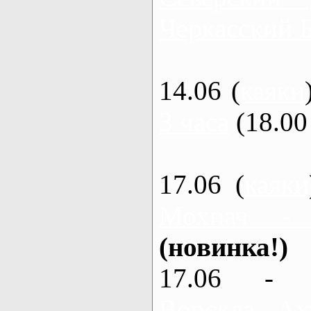
Черкасский 
14.06 (
каяки
3 часа
(18.00 
17.06 (
каяки
Мохнач -
(новинка!)
17.06 - 
Ворскла, Ах