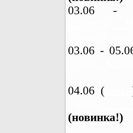
03.06 - 
Ворскла,
Новые Санжа
03.06 - 05.0
Донец, Мохн
04.06 (
каяки
Змиев - 
(новинка!)