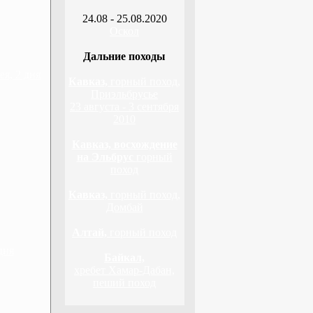
24.08 - 25.08.2020
Оскол
Дальние походы
я, 2 дня
Кавказ,
горный поход,
Приэльбрусье
23 августа - 3 сентября
2010
Кавказ, восхождение
на Эльбрус
горный
поход
Кавказ,
горный поход,
Домбай
Алтай,
горный поход
дня
Байкал,
хребет Хамар-Дабан,
пеший поход