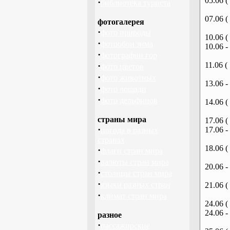
05.06 (
·
библиотека туриста
07.06 (
фотогалерея
·
фото природы
10.06 (
·
фотообои зима
10.06 -
·
фотографии гор
·
11.06 (
фото цветов
·
фото животных
13.06 -
·
фото лошади
·
фото дельфинов
14.06 (
страны мира
17.06 (
·
17.06 -
погода в разных
странах
18.06 (
·
флаги стран мира
·
валюты стран мира
20.06 -
·
столицы стран мира
·
языки разных стран
21.06 (
·
климат стран мира
24.06 (
24.06 -
разное
·
пассажирские