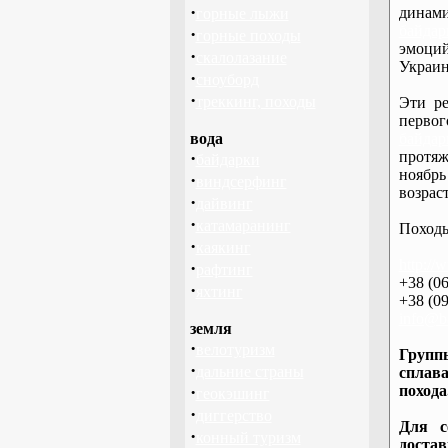
·
дина
горные лыжи
байдар
·
горные походы
эмоций
·
скалолазание
Украин
·
сноуборд
·
треккинг, походы
Эти ре
перво
вода
байдар
·
протяж
байдарки
ноябрь
·
виндсерфинг
возраст
·
дайвинг
·
катамаранинг
Походы
·
каякинг
http://
·
рафтинг
+38 (06
·
яхтинг
+38 (09
info@ba
земля
·
велотуризм
Группы
·
дальние страны
сплава
·
похода
геокэшинг
·
диггерство
Для с
·
конный туризм
доста