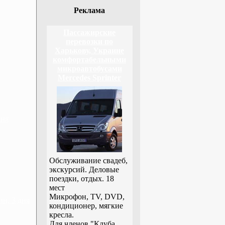
Реклама
Пассажирские
перевозки по
Харькову, Украине
комфортабельными
микроавтобусами
Mercedes Sprinter
дня
Обслуживание свадеб,
экскурсий. Деловые
поездки, отдых. 18
мест
Микрофон, TV, DVD,
н, 3 дня
кондиционер, мягкие
кресла.
Для членов "Клуба