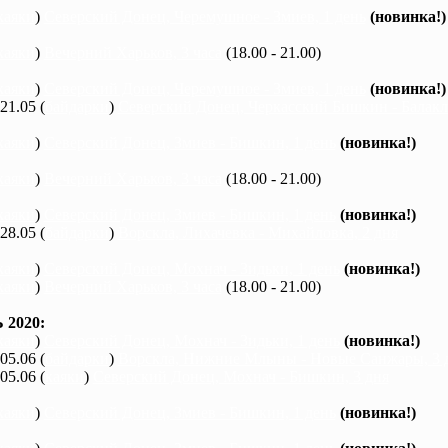
каяки
)
Северский Донец, Черемушное - Змиев, 1 день
(новинка!)
каяки
)
Вечерний Харьков, 3 часа
(18.00 - 21.00)
каяки
)
Северский Донец, Черемушное - Змиев, 1 день
(новинка!)
 21.05 (
байдарки
)
Северский Донец, Черкасский Бишкин - Балакле
каяки
)
Северский Донец, Змиев - Бишкин, 1 день
(новинка!)
каяки
)
Вечерний Харьков, 3 часа
(18.00 - 21.00)
каяки
)
Северский Донец, Змиев - Бишкин, 1 день
(новинка!)
 28.05 (
байдарки
)
Ворскла, Лихачевка - Михайловка, 2 дня
каяки
)
Северский Донец, Мохнач - Зидьки, 1 день
(новинка!)
каяки
)
Вечерний Харьков, 3 часа
(18.00 - 21.00)
2020:
каяки
)
Северский Донец, Мохнач - Зидьки, 1 день
(новинка!)
 05.06 (
байдарки
)
Ворскла, Нижние Млыны - Новые Санжары, 3 
 05.06 (
каяки
)
Северский Донец, Мохнач - Бишкин, 3 дня
каяки
)
Северский Донец, Змиев - Бишкин, 1 день
(новинка!)