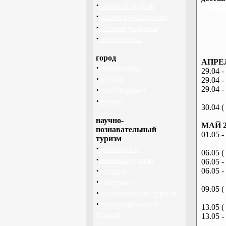
·
лыжный туризм
Запоро
·
пешие путешествия
·
собачьи упряжки
·
спелеология
город
АПРЕЛ
·
гимнастика
29.04 -
·
ролики
29.04 -
·
29.04 -
скейтбординг
·
фитнес
30.04 (
научно-
МАЙ 2
познавательный
01.05 -
туризм
·
археология
06.05 (
·
зеленый туризм
06.05 -
·
06.05 -
история
·
эзотерика
09.05 (
·
экологический туризм
·
этнографический
13.05 (
туризм
13.05 -