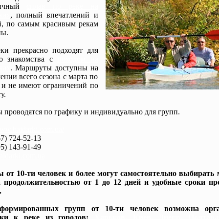
мичный
сплав по реке на
ках
, полный впечатлений и
, по самым красивым рекам
ы.
ки прекрасно подходят для
го знакомства с
походом на
ках
. Маршруты доступны на
ении всего сезона с марта по
 и не имеют ограничений по
у.
 проводятся по графику и индивидуально для групп.
www.baidarki.com.ua/
7) 724-52-13
5) 143-91-49
idarki.com.ua
 от 10-ти человек и более могут самостоятельно выбирать
 продолжительностью от 1 до 12 дней и удобные сроки пр
.
формированных групп от 10-ти человек возможна орга
вки к реке из городов:
Харьков, Киев, Днепр, Полтав