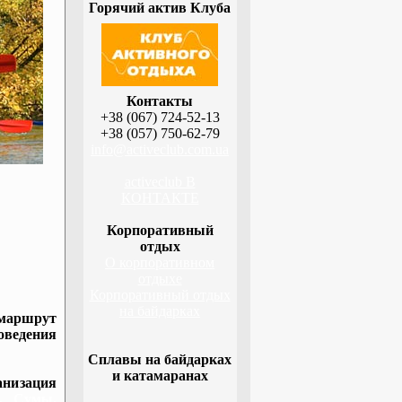
Горячий актив Клуба
Контакты
+38 (067) 724-52-13
+38 (057) 750-62-79
info@activeclub.com.ua
activeclub В
КОНТАКТЕ
Корпоративный
отдых
О корпоративном
отдыхе
Корпоративный отдых
на байдарках
 маршрут
оведения
Сплавы на байдарках
и катамаранах
низация
а, Сумы,