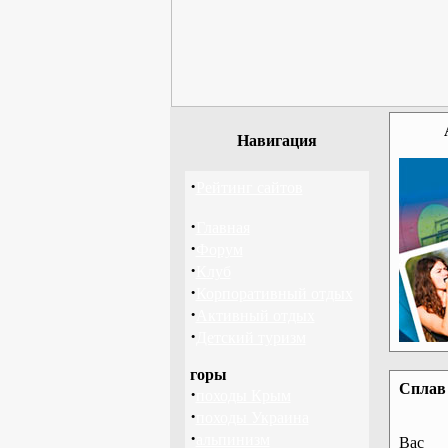
Навигация
·
Рейтинг сайтов
·
Главная
·
Форум
·
Клуб
·
Корпоративный отдых
·
Активный отдых
·
Детский туризм
горы
Сплав 
·
походы Крым
·
походы Украина
·
альпинизм
Вас 