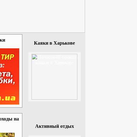
зки
Каяки в Харькове
оходы на
Активный отдых