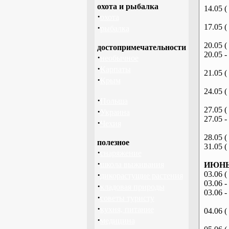
охота и рыбалка
14.05 (
·
охота
·
17.05 (
рыбалка
20.05 (
достопримечательности
20.05 -
·
необычное
·
Карпаты
21.05 (
·
Крым
24.05 (
·
Польша
27.05 (
·
Украина
27.05 -
·
Чехия
28.05 (
полезное
31.05 (
·
снаряжение
·
школа выживания
ИЮНЬ 
·
03.06 (
дикорастущие растения
03.06 -
·
кладовая природы
03.06 -
·
советы туристу
·
кухня, питание
04.06 (
·
медицина