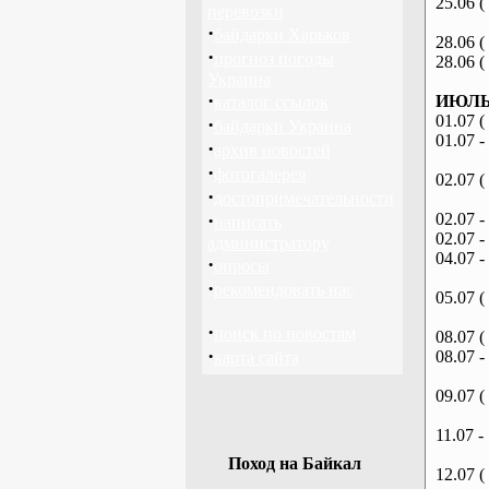
25.06 (
перевозки
·
байдарки Харьков
28.06 (
·
прогноз погоды
28.06 (
Украина
·
ИЮЛЬ 
каталог ссылок
01.07 (
·
байдарки Украина
01.07 -
·
архив новостей
·
фотогалерея
02.07 (
·
достопримечательности
·
02.07 -
написать
02.07 -
администратору
04.07 -
·
опросы
·
рекомендовать нас
05.07 (
·
поиск по новостям
08.07 (
·
08.07 -
карта сайта
09.07 (
11.07 -
Поход на Байкал
12.07 (