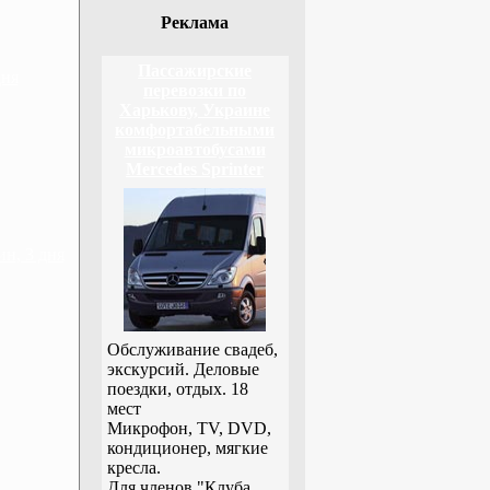
Реклама
Пассажирские
дня
перевозки по
Харькову, Украине
комфортабельными
микроавтобусами
Mercedes Sprinter
н, 3 дня
Обслуживание свадеб,
экскурсий. Деловые
поездки, отдых. 18
мест
Микрофон, TV, DVD,
кондиционер, мягкие
кресла.
Для членов "Клуба