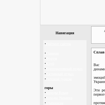
Навигация
·
Рейтинг сайтов
Сплав 
·
Главная
·
Форум
·
Клуб
Вас 
·
Корпоративный отдых
дина
·
байдар
Активный отдых
эмоций
·
Детский туризм
Украин
горы
Эти ре
·
походы Крым
перво
·
походы Украина
байдар
·
протяж
альпинизм