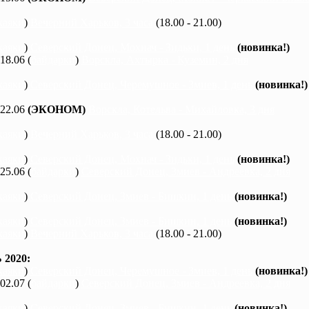
каяки
)
Вечерний Харьков, 3 часа
(18.00 - 21.00)
каяки
)
Северский Донец, Мохнач - Зидьки, 1 день
(новинка!)
 18.06 (
байдарки
)
Ворскла, Ахтырка - Куземин, 2 дня
каяки
)
Северский Донец, Черемушное - Змиев, 1 день
(новинка!)
 22.06
(ЭКОНОМ)
Ворскла, Котельва - Михайловка, 3 дня
каяки
)
Вечерний Харьков, 3 часа
(18.00 - 21.00)
каяки
)
Северский Донец, Мохнач - Зидьки, 1 день
(новинка!)
 25.06 (
байдарки
)
Северский Донец, Змиев - Андреевка, 2 дня
каяки
)
Северский Донец, Змиев - Бишкин, 1 день
(новинка!)
каяки
)
Северский Донец, Змиев - Бишкин, 1 день
(новинка!)
каяки
)
Вечерний Харьков, 3 часа
(18.00 - 21.00)
2020:
каяки
)
Северский Донец, Черемушное - Змиев, 1 день
(новинка!)
 02.07 (
байдарки
)
Северский Донец, Змиев - Андреевка, 2 дня
каяки
)
Северский Донец, Змиев - Бишкин, 1 день
(новинка!)