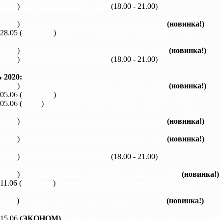
каяки
)
Вечерний Харьков, 3 часа
(18.00 - 21.00)
каяки
)
Северский Донец, Змиев - Бишкин, 1 день
(новинка!)
 28.05 (
байдарки
)
Ворскла, Лихачевка - Михайловка, 2 дня
каяки
)
Северский Донец, Мохнач - Зидьки, 1 день
(новинка!)
каяки
)
Вечерний Харьков, 3 часа
(18.00 - 21.00)
2020:
каяки
)
Северский Донец, Мохнач - Зидьки, 1 день
(новинка!)
 05.06 (
байдарки
)
Ворскла, Нижние Млыны - Новые Санжары, 3 
 05.06 (
каяки
)
Северский Донец, Мохнач - Бишкин, 3 дня
каяки
)
Северский Донец, Змиев - Бишкин, 1 день
(новинка!)
каяки
)
Северский Донец, Змиев - Бишкин, 1 день
(новинка!)
каяки
)
Вечерний Харьков, 3 часа
(18.00 - 21.00)
каяки
)
Северский Донец, Черемушное - Змиев, 1 день
(новинка!)
 11.06 (
байдарки
)
Северский Донец, Мохнач - Змиев, 2 дня
каяки
)
Северский Донец, Змиев - Бишкин, 1 день
(новинка!)
 15.06
(ЭКОНОМ)
Северский Донец, Мохнач - Черкасский Бишки