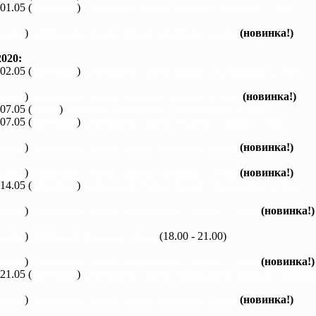
 01.05 (
байдарки
)
Северский Донец, Мохнач - Бишкин, 3 дня
каяки
)
Северский Донец, Змиев - Бишкин, 1 день
(новинка!)
020:
 02.05 (
байдарки
)
Северский Донец, Змиев - Андреевка, 2 дня
каяки
)
Северский Донец, Мохнач - Зидьки, 1 день
(новинка!)
 07.05 (
каяки
)
Ворскла, Лихачевка - Михайловка, 2 дня
 07.05 (
байдарки
)
Северский Донец, Мохнач - Змиев, 2 дня
каяки
)
Северский Донец, Змиев - Бишкин, 1 день
(новинка!)
каяки
)
Северский Донец, Змиев - Бишкин, 1 день
(новинка!)
 14.05 (
байдарки
)
Северский Донец, Змиев - Андреевка, 2 дня
каяки
)
Северский Донец, Черемушное - Змиев, 1 день
(новинка!)
каяки
)
Вечерний Харьков, 3 часа
(18.00 - 21.00)
каяки
)
Северский Донец, Черемушное - Змиев, 1 день
(новинка!)
 21.05 (
байдарки
)
Северский Донец, Черкасский Бишкин - Балакле
каяки
)
Северский Донец, Змиев - Бишкин, 1 день
(новинка!)