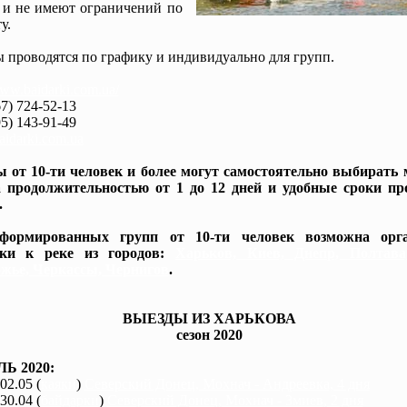
 и не имеют ограничений по
у.
 проводятся по графику и индивидуально для групп.
www.baidarki.com.ua/
7) 724-52-13
5) 143-91-49
idarki.com.ua
 от 10-ти человек и более могут самостоятельно выбирать
 продолжительностью от 1 до 12 дней и удобные сроки пр
.
формированных групп от 10-ти человек возможна орга
вки к реке из городов:
Харьков, Киев, Днепр, Полтав
жье, Черкассы, Чернигов
.
ВЫЕЗДЫ ИЗ ХАРЬКОВА
сезон 2020
Ь 2020:
 02.05 (
каяки
)
Северский Донец, Мохнач - Андреевка, 4 дня
 30.04 (
байдарки
)
Северский Донец, Мохнач - Змиев, 2 дня