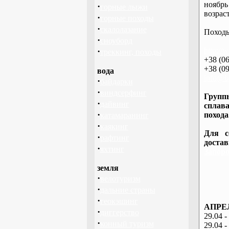
ноябрь
·
горные лыжи
возраст
·
горные походы
·
скалолазание
Походы
·
сноуборд
·
http://
треккинг, походы
+38 (06
+38 (09
вода
info@ba
·
байдарки
·
виндсерфинг
Группы
·
дайвинг
сплава
·
похода
катамаранинг
·
каякинг
Для с
·
рафтинг
доста
·
яхтинг
Запоро
земля
·
велотуризм
·
дальние страны
·
геокэшинг
АПРЕЛ
·
диггерство
29.04 -
·
конный туризм
29.04 -