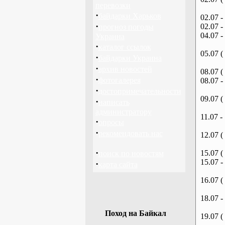
перевозки
·
байдарки Харьков
02.07 -
·
02.07 -
прогноз погоды
04.07 -
Украина
·
каталог ссылок
05.07 (
·
байдарки Украина
·
архив новостей
08.07 (
·
фотогалерея
08.07 -
·
достопримечательности
09.07 (
·
написать
администратору
11.07 -
·
опросы
·
рекомендовать нас
12.07 (
·
15.07 (
поиск по новостям
15.07 -
·
карта сайта
16.07 (
18.07 -
Поход на Байкал
19.07 (