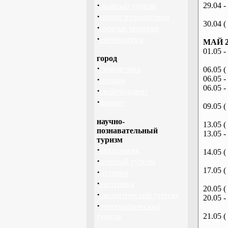
·
29.04 -
лыжный туризм
·
пешие путешествия
30.04 (
·
собачьи упряжки
·
спелеология
МАЙ 2
01.05 -
город
·
гимнастика
06.05 (
·
06.05 -
ролики
06.05 -
·
скейтбординг
·
фитнес
09.05 (
научно-
13.05 (
познавательный
13.05 -
туризм
·
археология
14.05 (
·
зеленый туризм
17.05 (
·
история
·
эзотерика
20.05 (
·
экологический туризм
20.05 -
·
этнографический
туризм
21.05 (