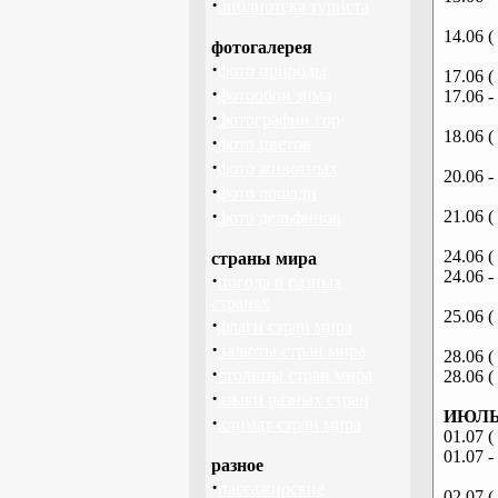
·
библиотека туриста
14.06 (
фотогалерея
·
фото природы
17.06 (
·
фотообои зима
17.06 -
·
фотографии гор
18.06 (
·
фото цветов
·
фото животных
20.06 -
·
фото лошади
·
21.06 (
фото дельфинов
24.06 (
страны мира
24.06 -
·
погода в разных
странах
25.06 (
·
флаги стран мира
·
валюты стран мира
28.06 (
·
столицы стран мира
28.06 (
·
языки разных стран
ИЮЛЬ 
·
климат стран мира
01.07 (
01.07 -
разное
·
пассажирские
02.07 (