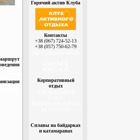
Горячий актив Клуба
Контакты
+38 (067) 724-52-13
+38 (057) 750-62-79
info@activeclub.com.ua
 маршрут
activeclub В
оведения
КОНТАКТЕ
Корпоративный
низация
отдых
а, Сумы,
О корпоративном
отдыхе
Корпоративный отдых
на байдарках
Сплавы на байдарках
и катамаранах