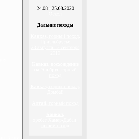
24.08 - 25.08.2020
Оскол
Дальние походы
Кавказ,
горный поход,
Приэльбрусье
23 августа - 3 сентября
2010
дня
Кавказ, восхождение
на Эльбрус
горный
поход
Кавказ,
горный поход,
Домбай
Алтай,
горный поход
Байкал,
хребет Хамар-Дабан,
пеший поход
н, 3 дня