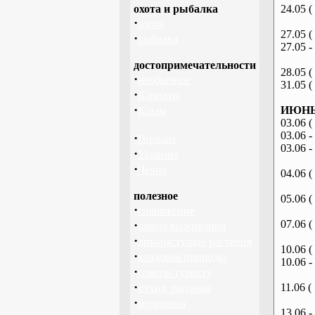
охота и рыбалка
24.05 (
·
охота
27.05 (
·
рыбалка
27.05 -
достопримечательности
28.05 (
·
необычное
31.05 (
·
Карпаты
·
ИЮНЬ 
Крым
03.06 (
03.06 -
·
Польша
03.06 -
·
Украина
·
Чехия
04.06 (
полезное
05.06 (
·
снаряжение
·
07.06 (
школа выживания
·
дикорастущие растения
10.06 (
·
кладовая природы
10.06 -
·
советы туристу
·
11.06 (
кухня, питание
·
медицина
13.06 -