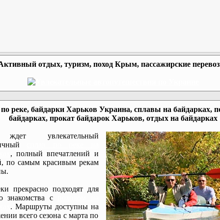
Активный отдых, туризм, поход Крым, пассажирские перево
по реке, байдарки Харьков Украина, сплавы на байдарках, п
байдарках, прокат байдарок Харьков, отдых на байдарках
ждет увлекательный
мичный
сплав по реке на
ках
, полный впечатлений и
, по самым красивым рекам
ы.
ки прекрасно подходят для
го знакомства с
походом на
ках
. Маршруты доступны на
ении всего сезона с марта по