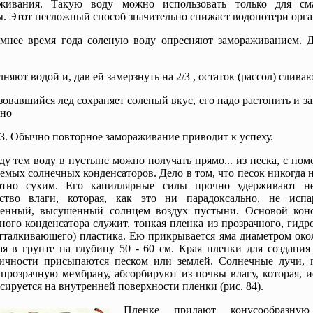
оживания. Такую воду можно использовать только для см
. Этот несложный способ значительно снижает водопотери орга
мнее время года соленую воду опресняют замораживанием. Д
лняют водой и, дав ей замерзнуть на 2/3 , остаток (рассол) слива
зовавшийся лед сохраняет соленый вкус, его надо растопить и з
рно
/3. Обычно повторное замораживание приводит к успеху.
у тем воду в пустыне можно получать прямо... из песка, с по
емых солнечных конденсаторов. Дело в том, что песок никогда 
ютно сухим. Его капиллярные силы прочно удерживают н
ество влаги, которая, как это ни парадоксально, не испа
ленный, высушенный солнцем воздух пустыни. Основой кон
ного конденсатора служит, тонкая пленка из прозрачного, гид
тталкивающего) пластика. Ею прикрывается яма диаметром око
я в грунте на глубину 50 - 60 см. Края пленки для создания
тичности присыпаются песком или землей. Солнечные лучи, 
 прозрачную мембрану, абсорбируют из почвы влагу, которая, и
сируется на внутренней поверхности пленки (рис. 84).
Пленке придают конусообразную