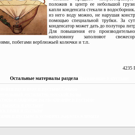
положив в центр ее небольшой грузи
капли конденсата стекали в водосборник
из него воду можно, не нарушая констр
помощью специальной трубки. За су
конденсатор может дать до полутора лит
Для повышения его производительн
наполовину заполняют свежесор
иями, побегами верблюжьей колючки и т.п.
4235 
Остальные материалы раздела
Выживание в пустыне
 найти еду и воду в пустыне Сахара
одельный дестилятор морской воды
торы влияющие на выживание в пустыне
 выжить в пустыне
ск пищи в пустыне
ание в пустыне в условиях жаркого климата