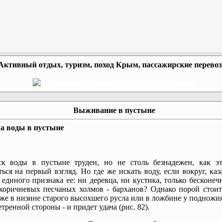
Активный отдых, туризм, поход Крым, пассажирские перево
Выживание в пустыне
а воды в пустыне
к воды в пустыне труден, но не столь безнадежен, как э
ться на первый взгляд. Но где же искать воду, если вокруг, каз
 единого признака ее: ни деревца, ни кустика, только бесконе
коричневых песчаных холмов - барханов? Однако порой стоит
же в низине старого высохшего русла или в ложбине у подножи
етренной стороны - и придет удача (рис. 82).