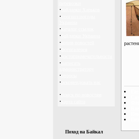
перевозки
·
байдарки Харьков
·
прогноз погоды
Украина
·
каталог ссылок
·
байдарки Украина
·
архив новостей
растен
·
фотогалерея
·
достопримечательности
·
написать
администратору
·
опросы
·
рекомендовать нас
Где
·
поиск по новостям
Сам
·
карта сайта
Фак
Как
Пои
Пит
Поход на Байкал