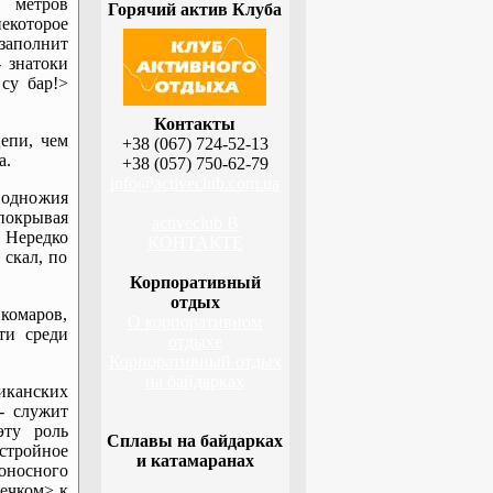
 метров
Горячий актив Клуба
некоторое
заполнит
- знатоки
су бар!>
Контакты
епи, чем
+38 (067) 724-52-13
а.
+38 (057) 750-62-79
info@activeclub.com.ua
подножия
покрывая
activeclub В
 Нередко
КОНТАКТЕ
 скал, по
Корпоративный
отдых
комаров,
О корпоративном
ти среди
отдыхе
Корпоративный отдых
на байдарках
иканских
- служит
эту роль
Сплавы на байдарках
 стройное
и катамаранах
оносного
дечком> к