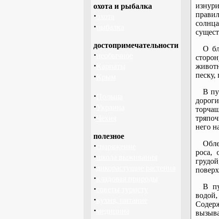
изнури
охота и рыбалка
правил
·
охота
солнца
·
рыбалка
сущест
достопримечательности
О бл
·
необычное
сторон
·
Карпаты
животн
песку,
·
Крым
В пу
·
Польша
дорог
·
Украина
торчащ
·
Чехия
тряпоч
него н
полезное
Обле
·
снаряжение
роса,
·
школа выживания
грудой
·
дикорастущие растения
поверх
·
кладовая природы
В пу
·
советы туристу
водой
·
кухня, питание
Содерж
·
медицина
вызыв