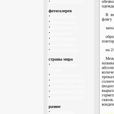
·
библиотека туриста
обезв
одежды
фотогалерея
В зи
·
фото природы
флягу
·
фотообои зима
·
фотографии гор
запо
·
фото цветов
обра
·
фото животных
повто
·
фото лошади
·
фото дельфинов
на 2
Межд
страны мира
называ
·
погода в разных
абсол
странах
колич
·
флаги стран мира
прока
·
валюты стран мира
солнеч
·
столицы стран мира
(водоо
вырыта
·
языки разных стран
герме
·
климат стран мира
сквозь
конден
разное
·
пассажирские