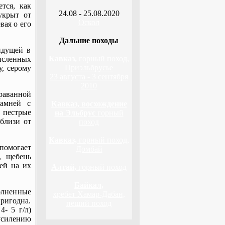
тся, как
24.08 - 25.08.2020
укрыт от
Оскол
вая о его
Дальние походы
идущей в
Кавказ,
горный поход,
исленных
Приэльбрусье
у, серому
23 августа - 3 сентября
2010
раванной
камней с
Кавказ, восхождение
 пестрые
на Эльбрус
горный
вблизи от
поход
Кавказ,
горный поход,
помогает
Домбай
, щебень
шей на их
Алтай,
горный поход
Байкал,
олненные
хребет Хамар-Дабан,
ригодна.
пеший поход
- 5 г/л)
силению