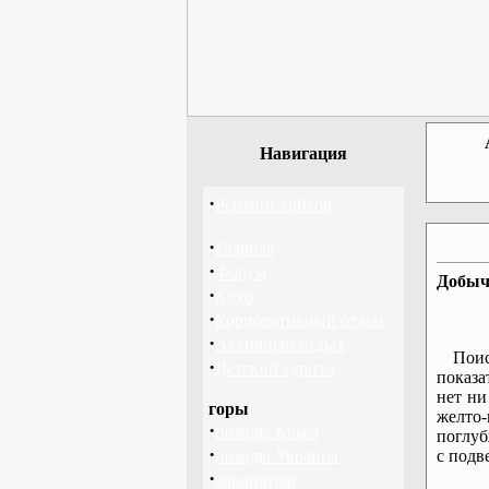
Навигация
·
Рейтинг сайтов
·
Главная
·
Форум
Добыч
·
Клуб
·
Корпоративный отдых
·
Активный отдых
Поис
·
Детский туризм
показа
нет ни
горы
желто-
·
походы Крым
поглуб
·
походы Украина
с подв
·
альпинизм