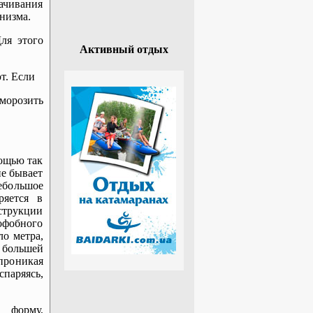
ачивания
низма.
ля этого
Активный отдых
ют. Если
аморозить
мощью так
не бывает
ебольшое
ряется в
струкции
рофобного
ло метра,
 большей
проникая
спаряясь,
 форму,