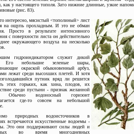
, как у настоящего тополя. Зато нижние длинные, узкие напо
ивовые (рис. 83).
то интересно, мясистый <тополиный> лист
ся на ощупь прохладным. И это не обман
ния. Просто в результате интенсивного
ния с поверхности листа он действительно
аднее окружающего воздуха на несколько
ов.
ошим гидроиндикатором служит дикий
з. Его небольшие зеленые шары,
инающие окраской обыкновенный арбуз,
ами лежат среди высохших плетей. И хотя
изголодавшийся путник вряд ли решится
ать этих горьких, как хина, плодов, их
ствие среди пустыни - признак желанной
и. Обычно водоносный горизонт
лагается где-то совсем на небольшой
е.
имо природных водоисточников в
ях встречаются искусственные водоемы -
цы. Это они поддерживают силы людей и
тных во время многодневных