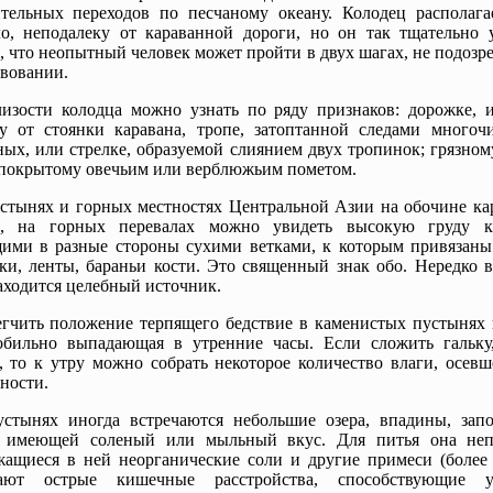
тельных переходов по песчаному океану. Колодец располагае
о, неподалеку от караванной дороги, но он так тщательно 
, что неопытный человек может пройти в двух шагах, не подозре
вовании.
изости колодца можно узнать по ряду признаков: дорожке, 
у от стоянки каравана, тропе, затоптанной следами многоч
ых, или стрелке, образуемой слиянием двух тропинок; грязном
 покрытому овечьим или верблюжьим пометом.
стынях и горных местностях Центральной Азии на обочине ка
и, на горных перевалах можно увидеть высокую груду 
ими в разные стороны сухими ветками, к которым привязаны
ки, ленты, бараньи кости. Это священный знак обо. Нередко 
аходится целебный источник.
гчить положение терпящего бедствие в каменистых пустынях 
 обильно выпадающая в утренние часы. Если сложить гальку
, то к утру можно собрать некоторое количество влаги, осев
ности.
стынях иногда встречаются небольшие озера, впадины, зап
, имеющей соленый или мыльный вкус. Для питья она неп
ащиеся в ней неорганические соли и другие примеси (более 4
ают острые кишечные расстройства, способствующие у