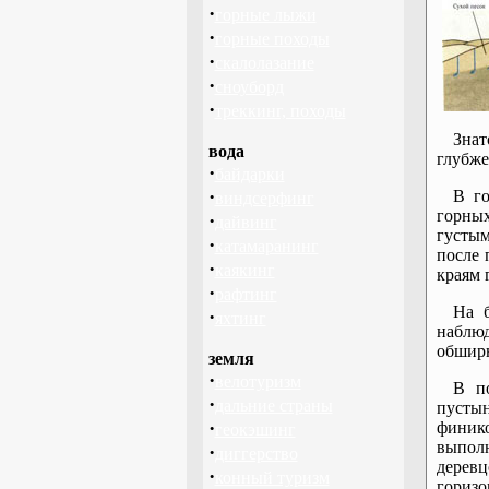
·
горные лыжи
·
горные походы
·
скалолазание
·
сноуборд
·
треккинг, походы
Знат
вода
глубже
·
байдарки
·
В го
виндсерфинг
горных
·
дайвинг
густым
·
катамаранинг
после 
·
каякинг
краям 
·
рафтинг
На б
·
яхтинг
наблюд
обширн
земля
·
велотуризм
В по
·
дальние страны
пустын
·
финик
геокэшинг
выполн
·
диггерство
дерев
·
конный туризм
горизо