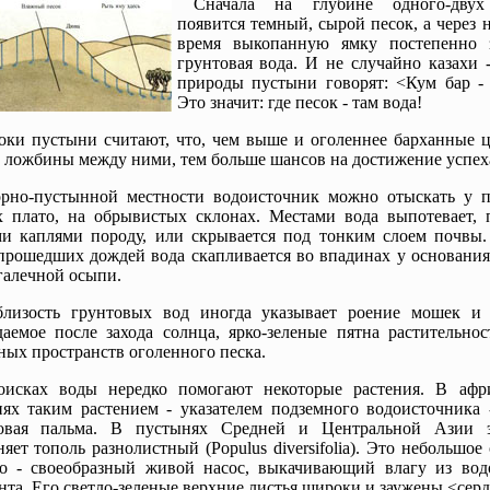
Сначала на глубине одного-двух
появится темный, сырой песок, а через 
время выкопанную ямку постепенно 
грунтовая вода. И не случайно казахи 
природы пустыни говорят: <Кум бар - 
Это значит: где песок - там вода!
оки пустыни считают, что, чем выше и оголеннее барханные ц
 ложбины между ними, тем больше шансов на достижение успех
рно-пустынной местности водоисточник можно отыскать у 
 плато, на обрывистых склонах. Местами вода выпотевает, 
и каплями породу, или скрывается под тонким слоем почвы.
прошедших дождей вода скапливается во впадинах у основания
галечной осыпи.
лизость грунтовых вод иногда указывает роение мошек и 
аемое после захода солнца, ярко-зеленые пятна растительнос
ых пространств оголенного песка.
исках воды нередко помогают некоторые растения. В афр
ях таким растением - указателем подземного водоисточника 
овая пальма. В пустынях Средней и Центральной Азии 
яет тополь разнолистный (Populus diversifolia). Это небольшое
цо - своеобразный живой насос, выкачивающий влагу из вод
нта. Его светло-зеленые верхние листья широки и заужены <сер