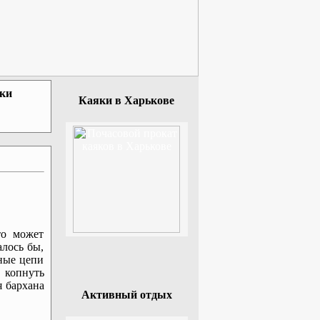
зки
Каяки в Харькове
то может
алось бы,
чные цепи
 копнуть
я бархана
Активный отдых