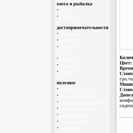
охота и рыбалка
·
охота
·
рыбалка
достопримечательности
·
необычное
·
Карпаты
·
Крым
Колич
·
Польша
Цвет:
·
Украина
Время
·
Чехия
Стоим
грн./ча
полезное
Миним
·
снаряжение
Стоим
·
Допол
школа выживания
комфо
·
дикорастущие растения
сиден
·
кладовая природы
·
советы туристу
·
кухня, питание
·
медицина