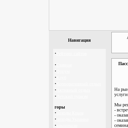
Навигация
·
Рейтинг сайтов
Пасс
·
Главная
·
Форум
·
Клуб
·
Корпоративный отдых
·
На рын
Активный отдых
услуги
·
Детский туризм
Мы реш
горы
- встр
·
походы Крым
- оказ
·
походы Украина
- оказ
·
семина
альпинизм