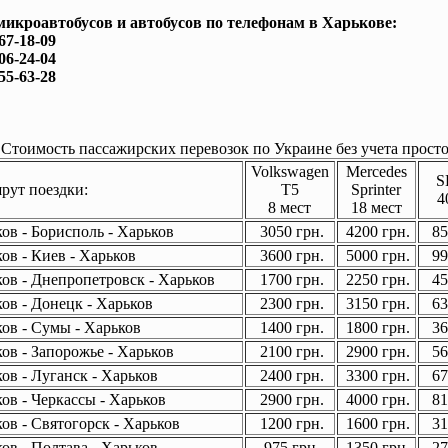
микроавтобусов и автобусов по телефонам в Харькове:
167-18-09
506-24-04
755-63-28
Стоимость пассажирских перевозок по Украине без учета просто
Volkswagen
Mercedes
S
ут поездки:
T5
Sprinter
4
8 мест
18 мест
ов - Борисполь - Харьков
3050 грн.
4200 грн.
85
ов - Киев - Харьков
3600 грн.
5000 грн.
99
ов - Днепропетровск - Харьков
1700 грн.
2250 грн.
45
ов - Донецк - Харьков
2300 грн.
3150 грн.
63
ов - Сумы - Харьков
1400 грн.
1800 грн.
36
ов - Запорожье - Харьков
2100 грн.
2900 грн.
56
ов - Луганск - Харьков
2400 грн.
3300 грн.
67
ов - Черкассы - Харьков
2900 грн.
4000 грн.
81
ов - Святогорск - Харьков
1200 грн.
1600 грн.
31
ов - Полтава - Харьков
975 грн.
1350 грн.
27