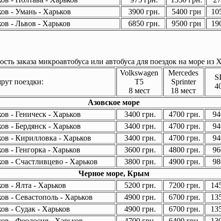
ов - Умань - Харьков
3900 грн.
5400 грн
105
ов - Львов - Харьков
6850 грн.
9500 грн
190
сть заказа микроавтобуса или автобуса для поездок на море из Х
Volkswagen
Mercedes
S
ут поездки:
T5
Sprinter
4
8 мест
18 мест
Азовское море
ов - Геническ - Харьков
3400 грн.
4700 грн.
94
ов - Бердянск - Харьков
3400 грн.
4700 грн.
94
ов - Кирилловка - Харьков
3400 грн.
4700 грн.
94
ов - Генгорка - Харьков
3600 грн.
4800 грн.
96
ов - Счастливцево - Харьков
3800 грн.
4900 грн.
98
Черное море, Крым
ов - Ялта - Харьков
5200 грн.
7200 грн.
145
ов - Севастополь - Харьков
4900 грн.
6700 грн.
135
ов - Судак - Харьков
4900 грн.
6700 грн.
135
ов - Феодосия - Харьков
4700 грн.
6400 грн.
130