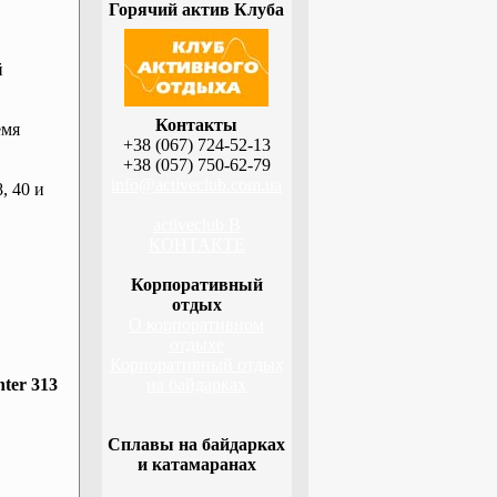
Горячий актив Клуба
й
Контакты
емя
+38 (067) 724-52-13
+38 (057) 750-62-79
info@activeclub.com.ua
, 40 и
activeclub В
КОНТАКТЕ
Корпоративный
отдых
О корпоративном
отдыхе
Корпоративный отдых
ter 313
на байдарках
Сплавы на байдарках
и катамаранах