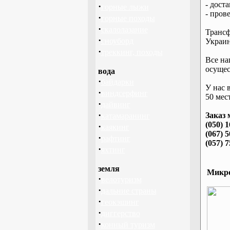
- дост
·
горные лыжи
- пров
·
горные походы
·
скалолазание
Трансф
·
сноуборд
Украин
·
треккинг, походы
Все на
осущес
вода
·
байдарки
У нас 
·
виндсерфинг
50 мест
·
дайвинг
·
Заказ 
катамаранинг
(050) 
·
каякинг
(067) 
·
рафтинг
(057) 
·
яхтинг
земля
Микро
·
велотуризм
·
дальние страны
·
геокэшинг
·
диггерство
·
конный туризм