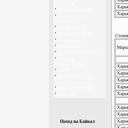
перевозки
Харьк
·
байдарки Харьков
Харьк
·
прогноз погоды
Украина
·
каталог ссылок
·
байдарки Украина
Стоимо
·
архив новостей
·
фотогалерея
Маршр
·
достопримечательности
·
написать
администратору
Харьк
·
опросы
Харьк
·
рекомендовать нас
Харьк
·
Харьк
поиск по новостям
·
карта сайта
Харьк
Харьк
Харьк
Харьк
Поход на Байкал
Харьк