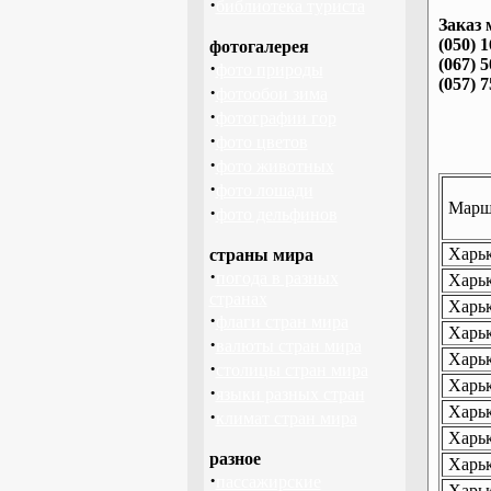
·
библиотека туриста
Заказ 
(050) 
фотогалерея
(067) 
·
фото природы
(057) 
·
фотообои зима
·
фотографии гор
·
фото цветов
·
фото животных
·
фото лошади
Маршр
·
фото дельфинов
Харьк
страны мира
·
погода в разных
Харьк
странах
Харьк
·
флаги стран мира
Харьк
·
валюты стран мира
Харьк
·
столицы стран мира
Харьк
·
языки разных стран
Харьк
·
климат стран мира
Харьк
разное
Харьк
·
пассажирские
Харьк