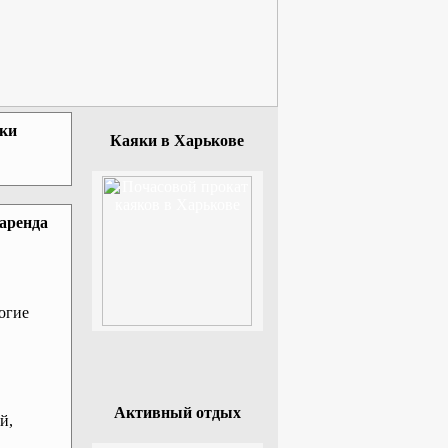
зки
Каяки в Харькове
 аренда
огие
Активный отдых
й,