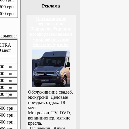
Реклама
00 грн.
00 грн.
Пассажирские
перевозки по
Харькову, Украине
комфортабельными
арькова:
микроавтобусами
Mercedes Sprinter
ETRA
0 мест
00 грн.
00 грн.
00 грн.
00 грн.
Обслуживание свадеб,
00 грн.
экскурсий. Деловые
поездки, отдых. 18
мест
00 грн.
Микрофон, TV, DVD,
00 грн.
кондиционер, мягкие
00 грн.
кресла.
Для членов "Клуба
00 грн.