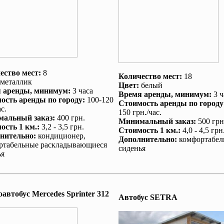
ество мест:
8
Количество мест:
18
металлик
Цвет:
белый
 аренды
, минимум:
3 часа
Время аренды
, минимум:
3 ч
ость аренды по городу
:
100-120
Стоимость аренды по городу
с.
150 грн./час.
альный заказ
:
400 грн.
Минимальный заказ
:
500 грн
ость 1 км.
:
3,2 - 3,5 грн.
Стоимость 1 км.
:
4,0 - 4,5 грн
нительно
:
кондиционер
,
Дополнительно
:
комфортабел
ртабельные раскладывающиеся
сиденья
ья
автобус Mеrcedes Sprinter 312
Автобус SETRA