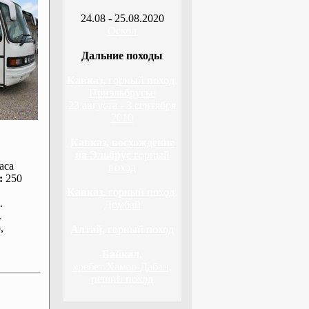
24.08 - 25.08.2020
Оскол
Дальние походы
Кавказ,
горный поход,
Приэльбрусье
23 августа - 3 сентября
2010
Кавказ, восхождение
на Эльбрус
горный
аса
поход
:
250
Кавказ,
горный поход,
.
Домбай
.
р
,
Алтай,
горный поход
Байкал,
хребет Хамар-Дабан,
пеший поход