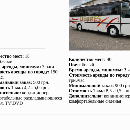
ество мест:
18
Количество мест:
40
белый
Цвет:
белый
 аренды
, минимум:
3 часа
Время аренды
, минимум:
3 ч
ость аренды по городу
:
150
Стоимость аренды по городу
с.
грн./час.
альный заказ
:
500 грн.
Минимальный заказ
:
900 грн
ость 1 км.
:
4,2 - 5,0 грн.
Стоимость 1 км.
:
8,5 - 9,5 грн
нительно
:
кондиционер
,
Дополнительно
:
кондиционе
ртабельные раскладывающиеся
комфортабельные сиденья
ья, TV\DVD