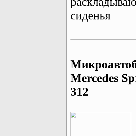
раскладыва
сиденья
Микроавтоб
Mеrcedes Sp
312