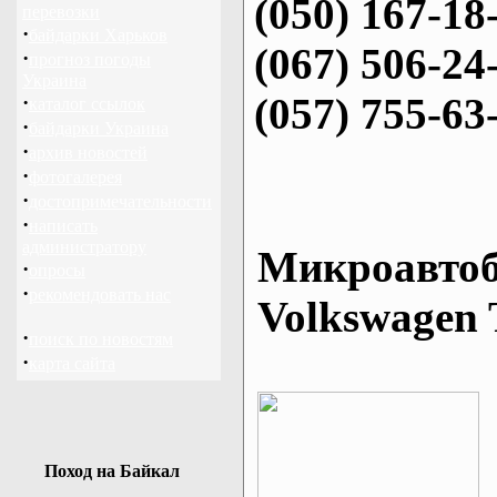
(050) 167-18
перевозки
·
байдарки Харьков
(067) 506-24
·
прогноз погоды
Украина
(057) 755-63
·
каталог ссылок
·
байдарки Украина
·
архив новостей
·
фотогалерея
·
достопримечательности
·
написать
администратору
Микроавтоб
·
опросы
·
рекомендовать нас
Volkswagen 
·
поиск по новостям
·
карта сайта
Поход на Байкал