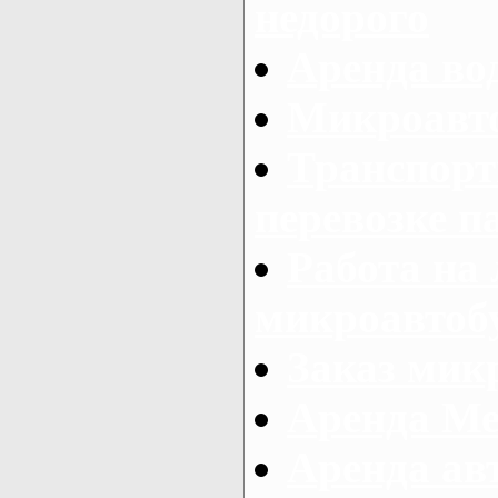
недорого
Аренда во
Микроавто
Транспорт
перевозке п
Работа на
микроавтоб
Заказ микр
Аренда Ме
Аренда авт