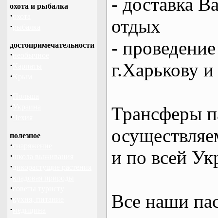
- доставка В
охота и рыбалка
·
охота
отдых
·
рыбалка
- проведение
достопримечательности
·
необычное
г.Харькову и
·
Карпаты
·
Крым
·
Польша
·
Украина
Трансферы п
·
Чехия
осуществляем
полезное
·
снаряжение
и по всей Ук
·
школа выживания
·
дикорастущие растения
·
кладовая природы
·
советы туристу
Все наши па
·
кухня, питание
·
медицина