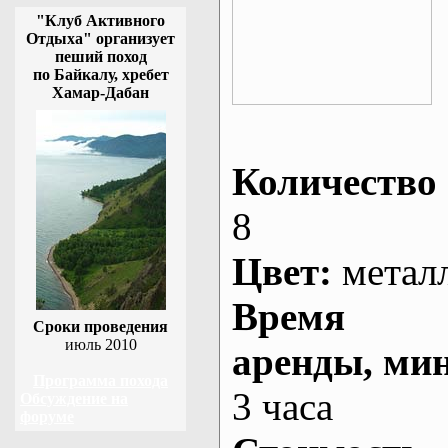
"Клуб Активного
Отдыха" организует
пеший поход
по Байкалу, хребет
Хамар-Дабан
Количество 
8
Цвет:
метал
Время
Сроки проведения
июль 2010
аренды
, ми
Программа похода
3 часа
Обсуждение на
форуме