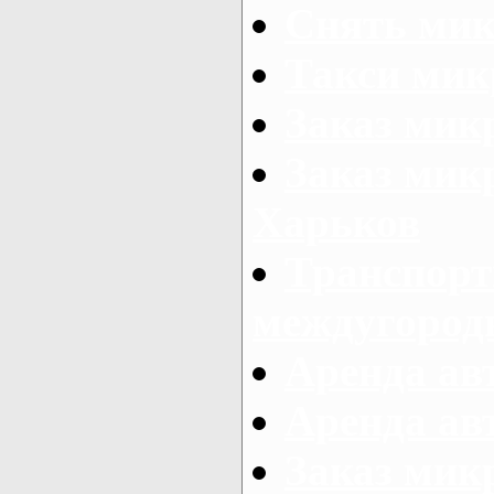
Снять мик
Такси мик
Заказ мик
Заказ мик
Харьков
Транспорт
междугород
Аренда авт
Аренда авт
Заказ микр