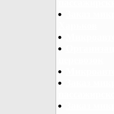
пассажирски
Заказ микр
Харьков
Микроавто
Организац
перевозок
Микроавто
Заказ мик
пассажирск
Заказ мик