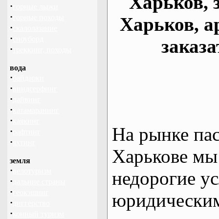
Харьков, 
·
горные лыжи
·
горные походы
Харьков, а
·
скалолазание
·
сноуборд
заказа
·
треккинг, походы
вода
·
байдарки
·
виндсерфинг
·
дайвинг
·
катамаранинг
·
каякинг
На рынке па
·
рафтинг
·
яхтинг
Харькове мы
земля
·
велотуризм
недорогие ус
·
дальние страны
·
геокэшинг
юридическим
·
диггерство
·
конный туризм