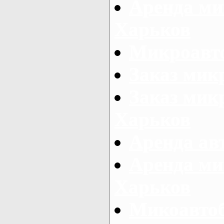
Аренда ми
Харьков
Микроавто
Заказ мик
Заказ микр
Харьков
Аренда авт
Аренда ми
Харьков
Микоавтоб