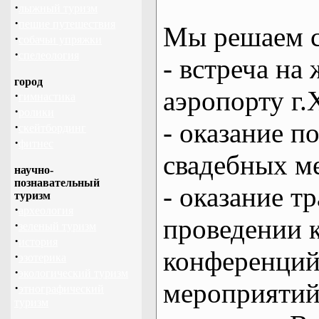
·
лыжный туризм
·
пешие путешествия
Мы решаем с
·
собачьи упряжки
·
спелеология
- встреча на 
город
аэропорту г.
·
гимнастика
·
ролики
- оказание 
·
скейтбординг
·
фитнес
свадебных м
научно-
познавательный
- оказание т
туризм
·
археология
проведении 
·
зеленый туризм
·
история
конференций
·
эзотерика
·
экологический туризм
мероприяти
·
этнографический
туризм