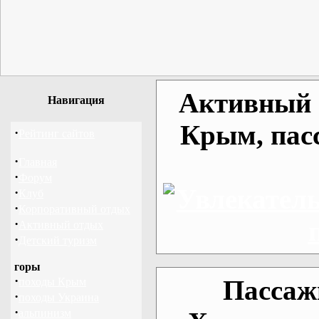
Активный о
Навигация
Крым, пас
·
Рейтинг сайтов
·
Главная
·
Форум
·
Клуб
·
Корпоративный отдых
·
Активный отдых
·
Детский туризм
горы
·
Пассаж
походы Крым
·
походы Украина
·
альпинизм