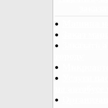
заказа
Машина на
Заказ мар
Заказать а
городу
Микроавто
Услуги па
на автобусе
Организац