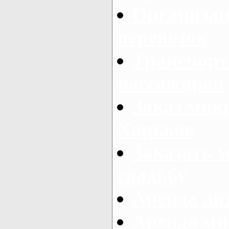
Организац
перевозок
Транспорт
пассажиров
Заказ микр
Харьков
Заказать 
свадьбу
Аренда авт
Аренда ми