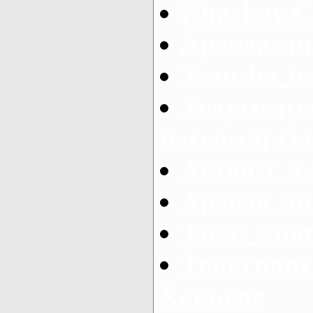
Kharkov C
Аренда ми
Transfer fr
Услуги тр
пассажирски
Автобус Х
Аренда ми
Заказ мик
Транспорт
Харьков