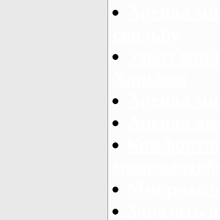
Аренда ми
свадьбу
Заказ микр
Харьков
Аренда ми
Аренда ав
Комфорта
микроавтоб
Микроавто
Заказать а