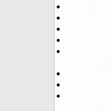
Заказ так
Заказ мик
Микроавто
Автобус 20
Заказ мик
водителем
Автоперев
Прокат ав
Аренда ми
Харьков