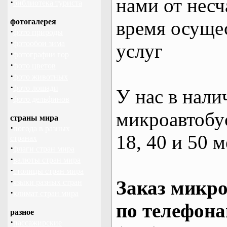
нами от несч
·
библиотека туриста
фотогалерея
время осуще
·
фото природы
·
фотообои зима
услуг
·
фотографии гор
·
фото цветов
·
фото животных
·
фото лошади
У нас в нали
·
фото дельфинов
микроавтобус
страны мира
·
погода в разных
18, 40 и 50 м
странах
·
флаги стран мира
·
валюты стран мира
·
столицы стран мира
·
Заказ микро
языки разных стран
·
климат стран мира
по телефона
разное
·
пассажирские